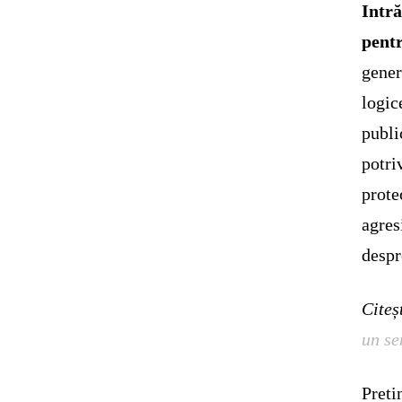
Intră
pent
gener
logic
publi
potri
prote
agres
despr
Citeș
un se
Preti