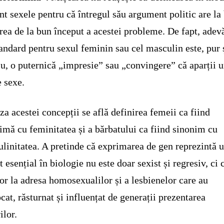
nt sexele pentru că întregul său argument politic are la
rea de la bun început a acestei probleme. De fapt, adev
tandard pentru sexul feminin sau cel masculin este, pur 
u, o puternică „impresie” sau „convingere” că aparții 
e sexe.
za acestei concepții se află definirea femeii ca fiind
imă cu feminitatea și a bărbatului ca fiind sinonim cu
linitatea. A pretinde că exprimarea de gen reprezintă 
t esențial în biologie nu este doar sexist și regresiv, ci 
tor la adresa homosexualilor și a lesbienelor care au
cat, răsturnat și influențat de generații prezentarea
ilor.