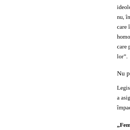
ideol
nu, î
care 
homos
care 
lor”.
Nu p
Legis
a asi
împac
„Fem