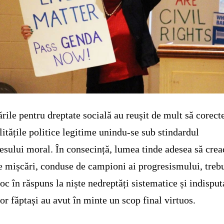
rile pentru dreptate socială au reușit de mult să corect
litățile politice legitime unindu-se sub stindardul
esului moral. În consecință, lumea tinde adesea să crea
e mișcări, conduse de campioni ai progresismului, treb
loc în răspuns la niște nedreptăți sistematice și indisput
ror făptași au avut în minte un scop final virtuos.