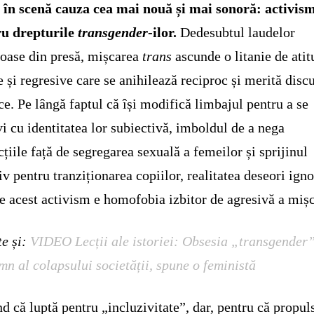
 în scenă cauza cea mai nouă și mai sonoră: activis
ru drepturile
transgender
-ilor.
Dedesubtul laudelor
oase din presă, mișcarea
trans
ascunde o litanie de atit
e și regresive care se anihilează reciproc și merită discu
ce. Pe lângă faptul că își modifică limbajul pentru a se
vi cu identitatea lor subiectivă, imboldul de a nega
cțiile față de segregarea sexuală a femeilor și sprijinul
iv pentru tranziționarea copiilor, realitatea deseori igno
e acest activism e homofobia izbitor de agresivă a mișc
te și:
VIDEO Lecții ale istoriei: Obsesia „transgender”
mn al colapsului societății, spune o feministă
nd că luptă pentru „incluzivitate”, dar, pentru că propul