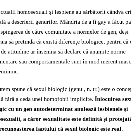
ectualii homosexuali și lesbiene au sărbătorit cândva cr
ală a descrierii genurilor. Mândria de a fi gay a făcut pa
espingerea de către comunitate a normelor de gen, deși
nua să pretindă că există diferențe biologice, pentru că 
l de atitudine ar însemna să declare că anumite norme
mentare sau comportamentale sunt în mod inerent masc
eminine.
tem spune că sexul biologic (genul, n. tr.) este o conce
lă fără a ceda unei homofobii implicite.
Înlocuirea sex
gic cu un gen autodeterminat anulează lesbienele și
exualii, a căror sexualitate este definită și protejat
recunoașterea faptului că sexul biologic este real.