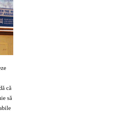
eze
dă că
uie să
abile