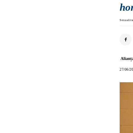
ho
Sexualit
Alianț
27/06/2