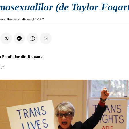
mosexualilor (de Taylor Fogar
ate
Homosexualitate și LGBT
a Familiilor din România
017