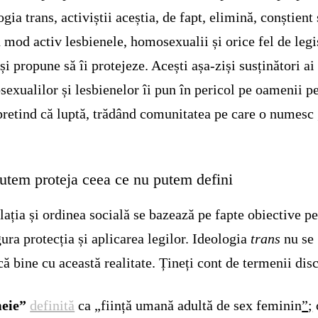
ogia trans, activiștii aceștia, de fapt, elimină, conștient
n mod activ lesbienele, homosexualii și orice fel de legi
își propune să îi protejeze. Acești așa-ziși susținători ai
exualilor și lesbienelor îi pun în pericol pe oamenii p
pretind că luptă, trădând comunitatea pe care o numesc
utem proteja ceea ce nu putem defini
lația și ordinea socială se bazează pe fapte obiective p
gura protecția și aplicarea legilor. Ideologia
trans
nu se
ă bine cu această realitate. Țineți cont de termenii disc
eie”
definită
ca „ființă umană adultă de sex feminin
”
;