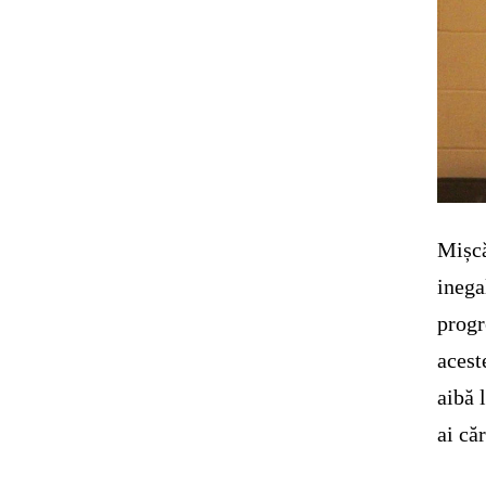
Mișcă
inega
progr
acest
aibă 
ai că