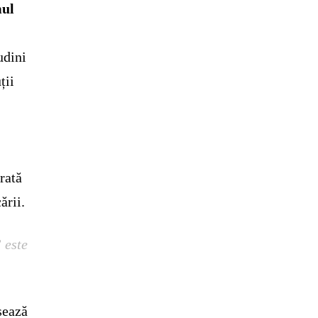
mul
udini
ții
rată
ării.
 este
sează