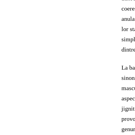
coere
anula
lor s
simpl
dintr
La ba
sinon
mascu
aspec
jigni
provo
genur