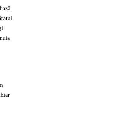
 bază
ăratul
și
unuia
un
chiar