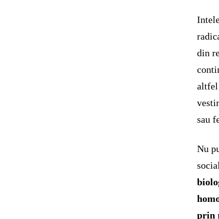
Intel
radic
din r
conti
altfe
vesti
sau f
Nu pu
socia
biolo
homos
prin 