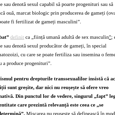
de sau denotă sexul capabil să poarte progenituri sau să
că ouă, marcat biologic prin producerea de gameți (ova
poate fi fertilizat de gameți masculini”.
bat”
definit
ca „ființă umană adultă de sex masculin
”
;
de sau denotă sexul producător de gameți, în special
atozoizi, cu care se poate fertiliza sau insemina o fem
u a produce progenituri”.
ismul pentru drepturile transsexualilor insistă că a
iții sunt greșite, dar nici nu reușește să ofere vreo
nativă.
Din punctul lor de vedere, singurul „fapt” le
entitate care prezintă relevanță este ceea ce „se
determină”.
Mișcarea nu reușește să definească în mo