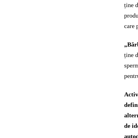
ține 
produ
care 
„Băr
ține 
sperm
pentr
Activ
defin
alter
de id
auto