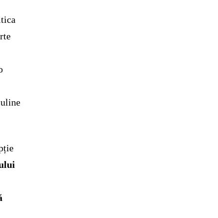
itica
rte
o
uline
pție
ului
ă