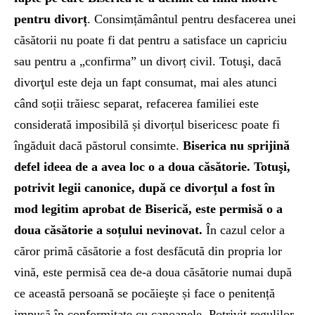
pentru divorț
. Consimțământul pentru desfacerea unei
căsătorii nu poate fi dat pentru a satisface un capriciu
sau pentru a „confirma” un divorț civil. Totuşi, dacă
divorţul este deja un fapt consumat, mai ales atunci
când soții trăiesc separat, refacerea familiei este
considerată imposibilă și divorțul bisericesc poate fi
îngăduit dacă păstorul consimte.
Biserica nu sprijină
defel ideea de a avea loc o a doua căsătorie. Totuşi,
potrivit legii canonice, după ce divorțul a fost în
mod legitim aprobat de Biserică, este permisă o a
doua căsătorie a soțului nevinovat.
În cazul celor a
căror primă căsătorie a fost desfăcută din propria lor
vină, este permisă cea de-a doua căsătorie numai după
ce această persoană se pocăieşte și face o penitență
impusă în conformitate cu canoanele. Potrivit regulilor