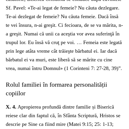
Sf. Pavel: «Te-ai legat de femeie? Nu căuta dezlegare.
Te-ai dezlegat de femeie? Nu căuta femeie. Dacă însă
te vei însura, n-ai greşit. Ci fecioara, de se va mărita, n-
a greşit. Numai că unii ca aceştia vor avea suferinţă în
trupul lor. Eu însă vă cruţ pe voi. … Femeia este legată
prin lege atâta vreme cât trăieşte bărbatul ei. Iar dacă
bărbatul ei va muri, este liberă să se mărite cu cine
vrea, numai întru Domnul» (1 Corinteni 7: 27-28, 39)”.
Rolul familiei în formarea personalității
copiilor
X. 4.
Apropierea profundă dintre familie și Biserică
reiese clar din faptul că, în Sfânta Scriptură, Hristos se
descrie pe Sine ca fiind mire (Matei 9:15; 25: 1-13;