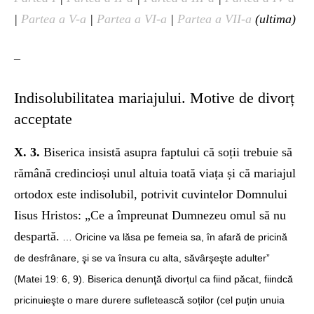
|
Partea a V-a
|
Partea a VI-a
|
Partea a VII-a
(ultima)
–
Indisolubilitatea mariajului. Motive de divorț
acceptate
X. 3.
Biserica insistă asupra faptului că soții trebuie să
rămână credincioși unul altuia toată viața și că mariajul
ortodox este indisolubil, potrivit cuvintelor Domnului
Iisus Hristos: „Ce a împreunat Dumnezeu omul să nu
despartă.
… Oricine va lăsa pe femeia sa, în afară de pricină
de desfrânare, şi se va însura cu alta, săvârşeşte adulter”
(Matei 19: 6, 9). Biserica denunţă divorțul ca fiind păcat, fiindcă
pricinuieşte o mare durere sufletească soților (cel puțin unuia