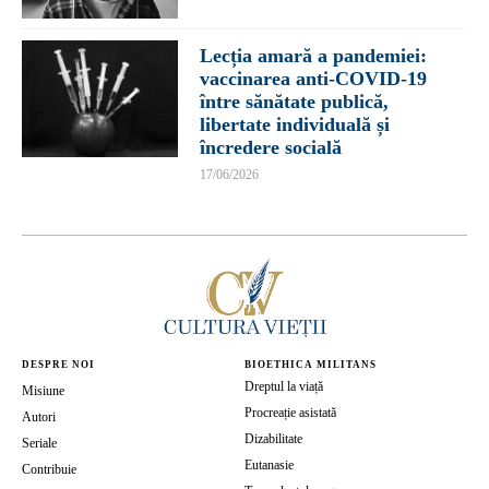
Lecția amară a pandemiei:
vaccinarea anti-COVID-19
între sănătate publică,
libertate individuală și
încredere socială
17/06/2026
DESPRE NOI
BIOETHICA MILITANS
Dreptul la viață
Misiune
Procreație asistată
Autori
Dizabilitate
Seriale
Eutanasie
Contribuie