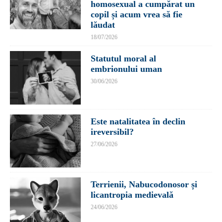
homosexual a cumpărat un
copil și acum vrea să fie
lăudat
18/07/2026
Statutul moral al
embrionului uman
30/06/2026
Este natalitatea în declin
ireversibil?
27/06/2026
Terrienii, Nabucodonosor și
licantropia medievală
24/06/2026