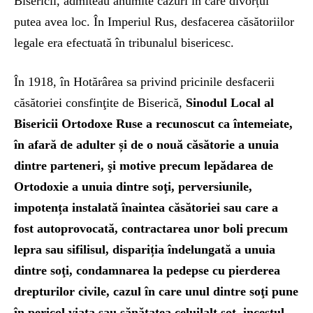
Bisericii, admiteau anumite cazuri în care divorțul
putea avea loc. În Imperiul Rus, desfacerea căsătoriilor
legale era efectuată în tribunalul bisericesc.
În 1918, în Hotărârea sa privind pricinile desfacerii
căsătoriei consfinţite de Biserică,
Sinodul Local al
Bisericii Ortodoxe Ruse a recunoscut ca întemeiate,
în afară de adulter și de o nouă căsătorie a unuia
dintre parteneri, şi motive precum lepădarea de
Ortodoxie a unuia dintre soţi, perversiunile,
impotența instalată înaintea căsătoriei sau care a
fost autoprovocată, contractarea unor boli precum
lepra sau sifilisul, dispariția îndelungată a unuia
dintre soţi, condamnarea la pedepse cu pierderea
drepturilor civile, cazul în care unul dintre soţi pune
în pericol viaţa sau sănătatea celuilalt soţ, incestul,