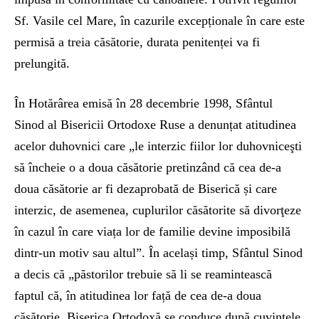
Sf. Vasile cel Mare, în cazurile excepționale în care este
permisă a treia căsătorie, durata penitenței va fi
prelungită.
În Hotărârea emisă în 28 decembrie 1998, Sfântul
Sinod al Bisericii Ortodoxe Ruse a denunțat atitudinea
acelor duhovnici care „le interzic fiilor lor duhovniceşti
să încheie o a doua căsătorie pretinzând că cea de-a
doua căsătorie ar fi dezaprobată de Biserică și care
interzic, de asemenea, cuplurilor căsătorite să divorţeze
în cazul în care viața lor de familie devine imposibilă
dintr-un motiv sau altul”. În același timp, Sfântul Sinod
a decis că „păstorilor trebuie să li se reamintească
faptul că, în atitudinea lor față de cea de-a doua
căsătorie, Biserica Ortodoxă se conduce după cuvintele