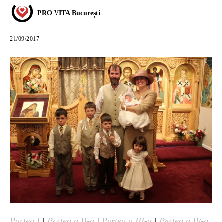
PRO VITA București
21/09/2017
Partea I
|
Partea a II-a
|
Partea a III-a
|
Partea a IV-a