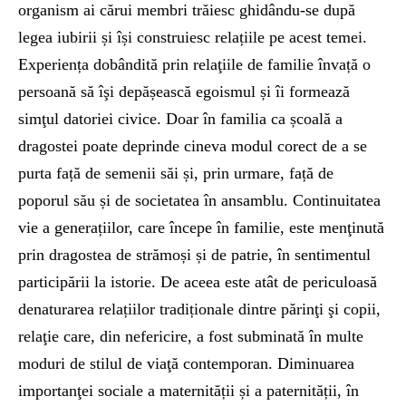
organism ai cărui membri trăiesc ghidându-se după
legea iubirii și își construiesc relațiile pe acest temei.
Experiența dobândită prin relaţiile de familie învață o
persoană să îşi depășească egoismul și îi formează
simţul datoriei civice. Doar în familia ca școală a
dragostei poate deprinde cineva modul corect de a se
purta față de semenii săi și, prin urmare, față de
poporul său și de societatea în ansamblu. Continuitatea
vie a generațiilor, care începe în familie, este menţinută
prin dragostea de strămoși și de patrie, în sentimentul
participării la istorie. De aceea este atât de periculoasă
denaturarea relațiilor tradiționale dintre părinţi şi copii,
relaţie care, din nefericire, a fost subminată în multe
moduri de stilul de viaţă contemporan. Diminuarea
importanţei sociale a maternității și a paternității, în