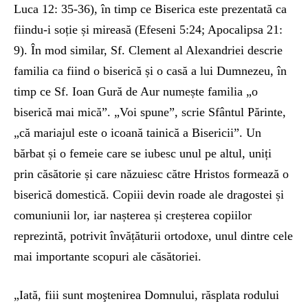
Luca 12: 35-36), în timp ce Biserica este prezentată ca
fiindu-i soție și mireasă (Efeseni 5:24; Apocalipsa 21:
9). În mod similar, Sf. Clement al Alexandriei descrie
familia ca fiind o biserică și o casă a lui Dumnezeu, în
timp ce Sf. Ioan Gură de Aur numește familia „o
biserică mai mică”. „Voi spune”, scrie Sfântul Părinte,
„că mariajul este o icoană tainică a Bisericii”. Un
bărbat și o femeie care se iubesc unul pe altul, uniți
prin căsătorie și care năzuiesc către Hristos formează o
biserică domestică. Copiii devin roade ale dragostei și
comuniunii lor, iar nașterea și creșterea copiilor
reprezintă, potrivit învățăturii ortodoxe, unul dintre cele
mai importante scopuri ale căsătoriei.
„Iată, fiii sunt moştenirea Domnului, răsplata rodului