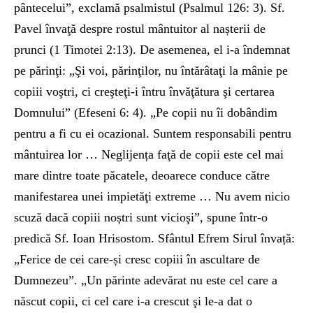
pântecelui”, exclamă psalmistul (Psalmul 126: 3). Sf.
Pavel învaţă despre rostul mântuitor al nașterii de
prunci (1 Timotei 2:13). De asemenea, el i-a îndemnat
pe părinţi: „Şi voi, părinţilor, nu întărâtaţi la mânie pe
copiii voştri, ci creşteţi-i întru învăţătura şi certarea
Domnului” (Efeseni 6: 4). „Pe copii nu îi dobândim
pentru a fi cu ei ocazional. Suntem responsabili pentru
mântuirea lor … Neglijența faţă de copii este cel mai
mare dintre toate păcatele, deoarece conduce către
manifestarea unei impietăţi extreme … Nu avem nicio
scuză dacă copiii noștri sunt vicioşi”, spune într-o
predică Sf. Ioan Hrisostom. Sfântul Efrem Sirul învață:
„Ferice de cei care-și cresc copiii în ascultare de
Dumnezeu”. „Un părinte adevărat nu este cel care a
născut copii, ci cel care i-a crescut şi le-a dat o