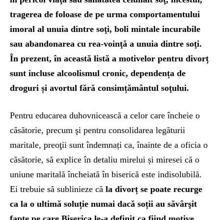
tragerea de foloase de pe urma comportamentului
imoral al unuia dintre soţi, boli mintale incurabile
sau abandonarea cu rea-voinţă a unuia dintre soţi.
În prezent, în această listă a motivelor pentru divorț
sunt incluse alcoolismul cronic, dependența de
droguri și avortul fără consimțământul soţului.
Pentru educarea duhovnicească a celor care încheie o
căsătorie, precum şi pentru consolidarea legăturii
maritale, preoţii sunt îndemnați ca, înainte de a oficia o
căsătorie, să explice în detaliu mirelui și miresei că o
uniune maritală încheiată în biserică este indisolubilă.
Ei trebuie să sublinieze că
la divorț se poate recurge
ca la o ultimă soluție numai dacă soții au săvârşit
fapte pe care Biserica le-a definit ca fiind motive