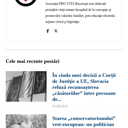
Asociația PRO VITA Bucureşti este dedicată
protejării vieţii umane începând de la concepţie şi
promovării valorilor familiei, prin educaţie eficientă,
acţiune civică şi legislaţie.
Cele mai recente postări
În ciuda unei decizii a Curții
de Justiție a UE, Slovacia
refuză recunoașterea
„căsătoriilor” între persoane
de...
05/08/2026
Starea „conservatorismului”
vest-european: un politician