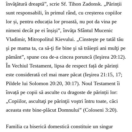
învăţătură dreaptă”, scrie Sf. Tihon Zadonsk. „Părinții
sunt responsabili, în primul rând, cu creșterea copiilor
lor și, pentru educația lor proastă, nu pot da vina pe
nimeni decât pe ei înșiși”, învăţa Sfântul Mucenic
Vladimir, Mitropolitul Kievului. „Cinsteşte pe tatăl tău
şi pe mama ta, ca să-ţi fie bine şi să trăieşti ani mulţi pe
pământ”, spune cea de-a cincea poruncă (Ieşirea 20:12).
În Vechiul Testament, lipsa de respect față de părinți
este considerată cel mai mare păcat (Ieşirea 21:15, 17;
Pildele lui Solomon 20:20, 30:17). Noul Testament îi
învață pe copii să asculte cu dragoste de părinții lor:
„Copiilor, ascultaţi pe părinţii voştri întru toate, căci
aceasta este bine-plăcut Domnului” (Coloseni 3:20).
Familia ca biserică domestică constituie un singur