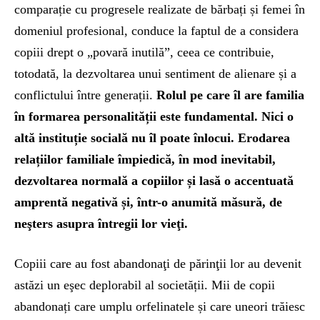
comparație cu progresele realizate de bărbați și femei în
domeniul profesional, conduce la faptul de a considera
copiii drept o „povară inutilă”, ceea ce contribuie,
totodată, la dezvoltarea unui sentiment de alienare și a
conflictului între generații.
Rolul pe care îl are familia
în formarea personalității este fundamental. Nici o
altă instituție socială nu îl poate înlocui. Erodarea
relațiilor familiale împiedică, în mod inevitabil,
dezvoltarea normală a copiilor și lasă o accentuată
amprentă negativă și, într-o anumită măsură, de
neşters asupra întregii lor vieţi.
Copiii care au fost abandonaţi de părinţii lor au devenit
astăzi un eşec deplorabil al societății. Mii de copii
abandonați care umplu orfelinatele și care uneori trăiesc