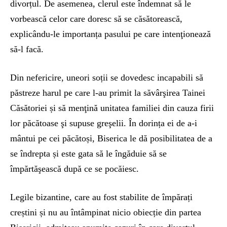
divorțul. De asemenea, clerul este îndemnat să le
vorbească celor care doresc să se căsătorească,
explicându-le importanța pasului pe care intenţionează
să-l facă.
Din nefericire, uneori soții se dovedesc incapabili să
păstreze harul pe care l-au primit la săvârşirea Tainei
Căsătoriei și să menţină unitatea familiei din cauza firii
lor păcătoase şi supuse greşelii. În dorința ei de a-i
mântui pe cei păcătoși, Biserica le dă posibilitatea de a
se îndrepta și este gata să le îngăduie să se
împărtăşească după ce se pocăiesc.
Legile bizantine, care au fost stabilite de împărați
creștini și nu au întâmpinat nicio obiecție din partea