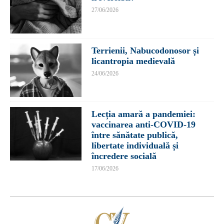
27/06/2026
Terrienii, Nabucodonosor și
licantropia medievală
24/06/2026
Lecția amară a pandemiei:
vaccinarea anti-COVID-19
între sănătate publică,
libertate individuală și
încredere socială
17/06/2026