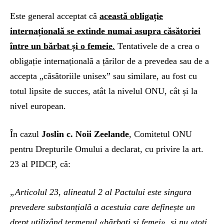
Este general acceptat că
această obligație
internațională se extinde numai asupra căsătoriei
între un bărbat și o femeie
.
Tentativele de a crea o
obligație internațională a țărilor de a prevedea sau de a
accepta „căsătoriile unisex” sau similare, au fost cu
totul lipsite de succes, atât la nivelul ONU, cât și la
nivel european.
În cazul
Joslin c. Noii Zeelande
, Comitetul ONU
pentru Drepturile Omului a declarat, cu privire la art.
23 al PIDCP, că:
„Articolul 23, alineatul 2 al Pactului este singura
prevedere substanțială a acestuia care definește un
drept utilizând termenul «bărbați și femei», și nu «toți