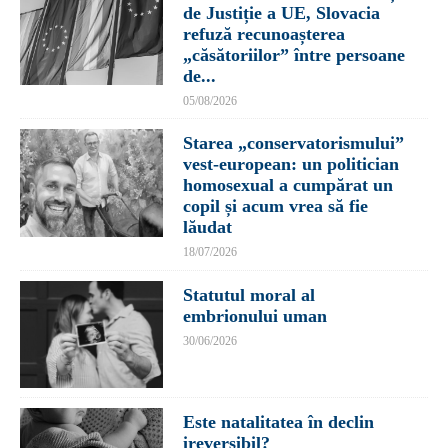
de Justiție a UE, Slovacia
refuză recunoașterea
„căsătoriilor” între persoane
de...
05/08/2026
Starea „conservatorismului”
vest-european: un politician
homosexual a cumpărat un
copil și acum vrea să fie
lăudat
18/07/2026
Statutul moral al
embrionului uman
30/06/2026
Este natalitatea în declin
ireversibil?