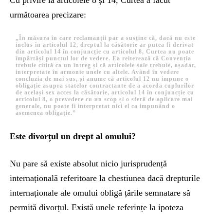
Cu privire la articolele 8 și 14, Curtea a făcut
următoarea precizare:
„În măsura în care reclamanții par a susține că, dacă nu este
inclus în articolul 12, dreptul la căsătorie ar putea fi derivat
din articolul 14 în conjuncție cu articolul 8, Curtea nu poate
împărtăși punctul lor de vedere. Ea reiterează că Convenția
trebuie citită ca un întreg și că articolele sale trebuie, așadar,
interpretate în armonie unele cu altele. Având în vedere
concluzia de mai sus, și anume că articolul 12 nu impune o
obligație asupra statelor contractante de a acorda cuplurilor
de același sex acces la căsătorie, articolul 14 în conjuncție cu
articolul 8, o prevedere cu un scop și o sferă de aplicare mai
generale, nu poate fi interpretat nici el ca impunând o
asemenea obligație.”
Este divorțul un drept al omului?
Nu pare să existe absolut nicio jurisprudență
internațională referitoare la chestiunea dacă drepturile
internaționale ale omului obligă țările semnatare să
permită divorțul. Există unele referințe la ipoteza