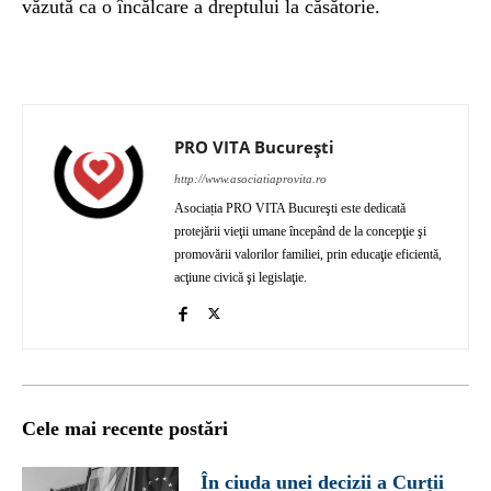
văzută ca o încălcare a dreptului la căsătorie.
PRO VITA București
http://www.asociatiaprovita.ro
Asociația PRO VITA Bucureşti este dedicată
protejării vieţii umane începând de la concepţie şi
promovării valorilor familiei, prin educaţie eficientă,
acţiune civică şi legislaţie.
Cele mai recente postări
În ciuda unei decizii a Curții