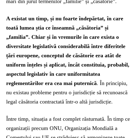
mari din jurul termenilor „familie” și „căsătorie”.
A existat un timp, și nu foarte îndepărtat, în care
toată lumea știa ce înseamnă „căsătoria” și
„familia”. Chiar și în vremurile în care exista o
diversitate legislativă considerabilă între diferitele
țări europene, conceptul de căsătorie era atât de
uniform înțeles și aplicat, încât constituia, probabil,
aspectul legislativ în care uniformitatea
reglementărilor era cea mai puternică
. În principiu,
nu existau probleme pentru o jurisdicție să recunoască
legal căsătoria contractată într-o altă jurisdicție.
Între timp, situația a fost complet răsturnată. În timp ce
organizații precum ONU, Organizația Mondială a
Comerțului sau UE se străduiesc să armonizeze toate