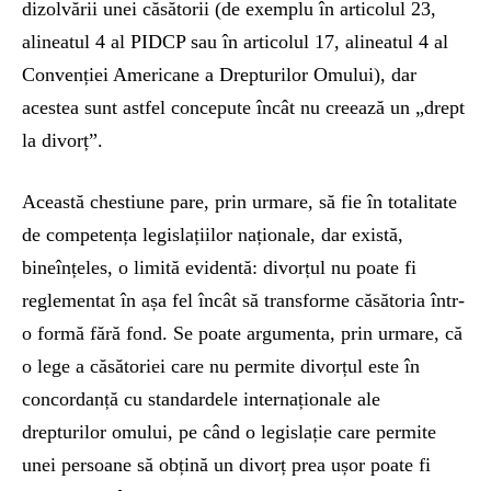
dizolvării unei căsătorii (de exemplu în articolul 23,
alineatul 4 al PIDCP sau în articolul 17, alineatul 4 al
Convenției Americane a Drepturilor Omului), dar
acestea sunt astfel concepute încât nu creează un „drept
la divorț”.
Această chestiune pare, prin urmare, să fie în totalitate
de competența legislațiilor naționale, dar există,
bineînțeles, o limită evidentă: divorțul nu poate fi
reglementat în așa fel încât să transforme căsătoria într-
o formă fără fond. Se poate argumenta, prin urmare, că
o lege a căsătoriei care nu permite divorțul este în
concordanță cu standardele internaționale ale
drepturilor omului, pe când o legislație care permite
unei persoane să obțină un divorț prea ușor poate fi