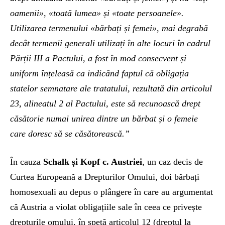
oamenii», «toată lumea» și «toate persoanele».
Utilizarea termenului «bărbați și femei», mai degrabă
decât termenii generali utilizați în alte locuri în cadrul
Părții III a Pactului, a fost în mod consecvent și
uniform înțeleasă ca indicând faptul că obligația
statelor semnatare ale tratatului, rezultată din articolul
23, alineatul 2 al Pactului, este să recunoască drept
căsătorie numai unirea dintre un bărbat și o femeie
care doresc să se căsătorească.”
În cauza
Schalk și Kopf c. Austriei
, un caz decis de
Curtea Europeană a Drepturilor Omului, doi bărbați
homosexuali au depus o plângere în care au argumentat
că Austria a violat obligațiile sale în ceea ce privește
drepturile omului, în speță articolul 12 (dreptul la