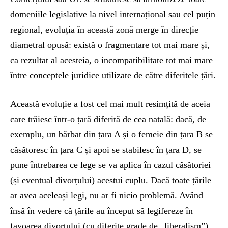
domeniile legislative la nivel internațional sau cel puțin
regional, evoluția în această zonă merge în direcție
diametral opusă: există o fragmentare tot mai mare și,
ca rezultat al acesteia, o incompatibilitate tot mai mare
între conceptele juridice utilizate de către diferitele țări.
Această evoluție a fost cel mai mult resimțită de aceia
care trăiesc într-o țară diferită de cea natală: dacă, de
exemplu, un bărbat din țara A și o femeie din țara B se
căsătoresc în țara C și apoi se stabilesc în țara D, se
pune întrebarea ce lege se va aplica în cazul căsătoriei
(și eventual divorțului) acestui cuplu. Dacă toate țările
ar avea aceleași legi, nu ar fi nicio problemă. Având
însă în vedere că țările au început să legifereze în
favoarea divorțului (cu diferite grade de „liberalism”),