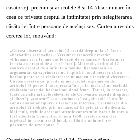
căsătorie), precum și articolele 8 și 14 (discriminare în
ceea ce privește dreptul la intimitate) prin nelegiferarea
căsătoriei între persoane de același sex. Curtea a respins
cererea lor, motivând:
„Curtea observă că articolul 12 acordă dreptul la căsătorie
«bărbaților și femeilor». Versiunea franceză prevede:
«l’homme et la femme ont le droit de se marier» [bărbatul și
femeia au dreptul de a se căsători]. Mai mult, articolul 12
conferă dreptul de a înființa o familie. Reclamanții au
argumentat că exprimarea nu implică în mod necesar că un
bărbat poate să se căsătorească numai cu o femeie și viceversa.
Curtea observă că, privită în mod izolat, exprimarea din
articolul 12 poate fi interpretată în așa fel încât să nu excludă
căsătoria între doi bărbați sau două femei. Totuși, în contrast,
toate celelalte articole relevante ale Convenției acordă drepturi
și libertăți „tuturor” sau menționează ca „nimeni” să nu fie
supus anumitor tipuri de tratament interzise. Exprimarea din
articolul 12 trebuie, prin urmare, să fie privită ca deliberată.
Mai mult, trebuie acordată atenție contextului istoric în care a
fost adoptată Convenția. În anii 1950, căsătoria era clar
înțeleasă în sensul tradițional, ca fiind o uniune între
parteneri de sexe opuse. ”