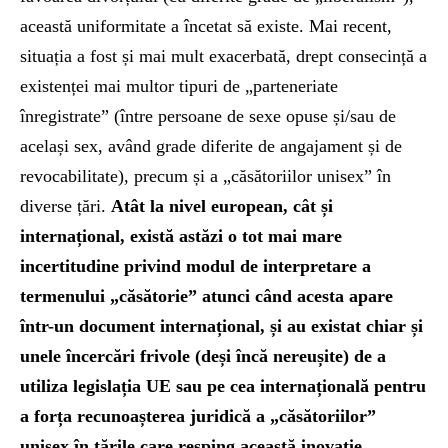
această uniformitate a încetat să existe. Mai recent,
situația a fost și mai mult exacerbată, drept consecință a
existenței mai multor tipuri de „parteneriate
înregistrate” (între persoane de sexe opuse și/sau de
același sex, având grade diferite de angajament și de
revocabilitate), precum și a „căsătoriilor unisex” în
diverse țări.
Atât la nivel european, cât și
internațional, există astăzi o tot mai mare
incertitudine privind modul de interpretare a
termenului „căsătorie” atunci când acesta apare
într-un document internațional, și au existat chiar și
unele încercări frivole (deși încă nereușite) de a
utiliza legislația UE sau pe cea internațională pentru
a forța recunoașterea juridică a „căsătoriilor”
unisex în țările care resping această inovație.