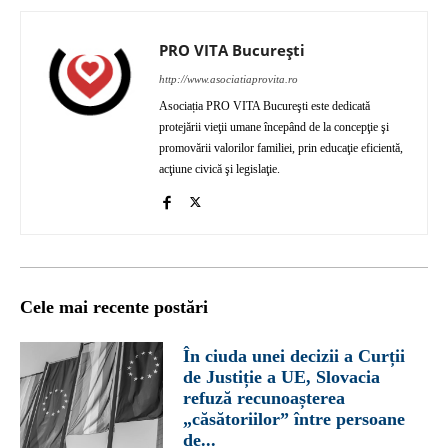
PRO VITA București
http://www.asociatiaprovita.ro
Asociația PRO VITA Bucureşti este dedicată
protejării vieţii umane începând de la concepţie şi
promovării valorilor familiei, prin educaţie eficientă,
acţiune civică şi legislaţie.
Cele mai recente postări
În ciuda unei decizii a Curții
de Justiție a UE, Slovacia
refuză recunoașterea
„căsătoriilor” între persoane
de...