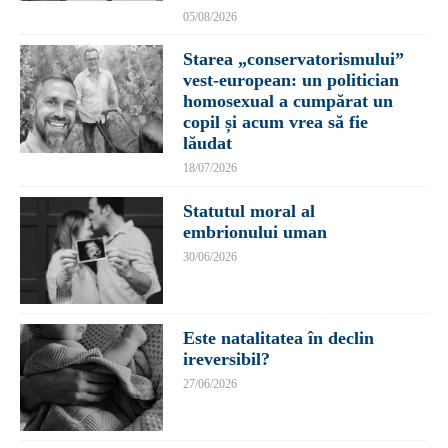
05/08/2026
Starea „conservatorismului”
vest-european: un politician
homosexual a cumpărat un
copil și acum vrea să fie
lăudat
18/07/2026
Statutul moral al
embrionului uman
30/06/2026
Este natalitatea în declin
ireversibil?
27/06/2026