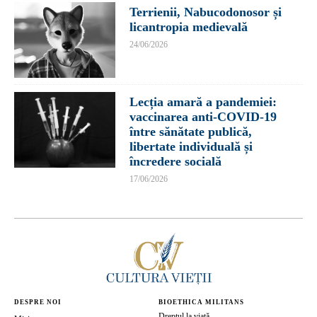
Terrienii, Nabucodonosor și
licantropia medievală
24/06/2026
Lecția amară a pandemiei:
vaccinarea anti-COVID-19
între sănătate publică,
libertate individuală și
încredere socială
17/06/2026
DESPRE NOI
BIOETHICA MILITANS
Dreptul la viață