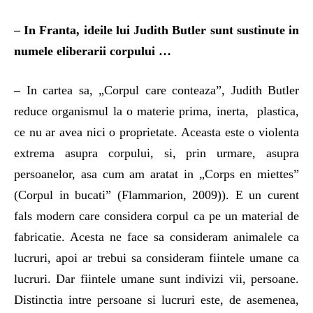
– In Franta, ideile lui Judith Butler sunt sustinute in
numele eliberarii corpului …
–
In cartea sa, „Corpul care conteaza”, Judith Butler
reduce organismul la o materie prima, inerta, plastica,
ce nu ar avea nici o proprietate. Aceasta este o violenta
extrema asupra corpului, si, prin urmare, asupra
persoanelor, asa cum am aratat in „Corps en miettes”
(Corpul in bucati” (Flammarion, 2009)). E un curent
fals modern care considera corpul ca pe un material de
fabricatie. Acesta ne face sa consideram animalele ca
lucruri, apoi ar trebui sa consideram fiintele umane ca
lucruri. Dar fiintele umane sunt indivizi vii, persoane.
Distinctia intre persoane si lucruri este, de asemenea,