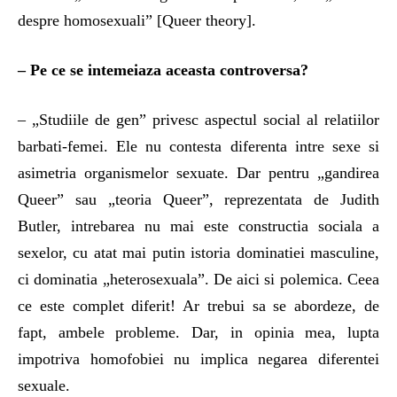
despre homosexuali” [Queer theory].
– Pe ce se intemeiaza aceasta controversa?
– „Studiile de gen” privesc aspectul social al relatiilor
barbati-femei. Ele nu contesta diferenta intre sexe si
asimetria organismelor sexuate. Dar pentru „gandirea
Queer” sau „teoria Queer”, reprezentata de Judith
Butler, intrebarea nu mai este constructia sociala a
sexelor, cu atat mai putin istoria dominatiei masculine,
ci dominatia „heterosexuala”. De aici si polemica. Ceea
ce este complet diferit! Ar trebui sa se abordeze, de
fapt, ambele probleme. Dar, in opinia mea, lupta
impotriva homofobiei nu implica negarea diferentei
sexuale.