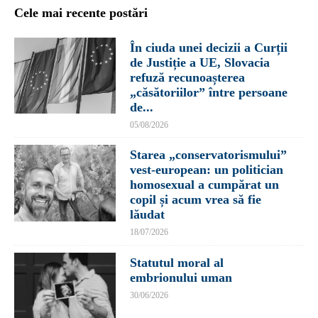
Cele mai recente postări
În ciuda unei decizii a Curții
de Justiție a UE, Slovacia
refuză recunoașterea
„căsătoriilor” între persoane
de...
05/08/2026
Starea „conservatorismului”
vest-european: un politician
homosexual a cumpărat un
copil și acum vrea să fie
lăudat
18/07/2026
Statutul moral al
embrionului uman
30/06/2026