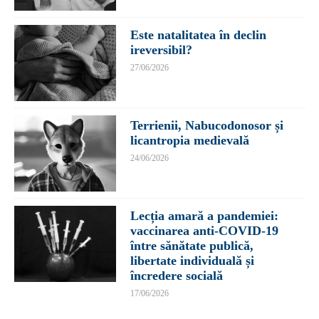
Este natalitatea în declin
ireversibil?
27/06/2026
Terrienii, Nabucodonosor și
licantropia medievală
24/06/2026
Lecția amară a pandemiei:
vaccinarea anti-COVID-19
între sănătate publică,
libertate individuală și
încredere socială
17/06/2026