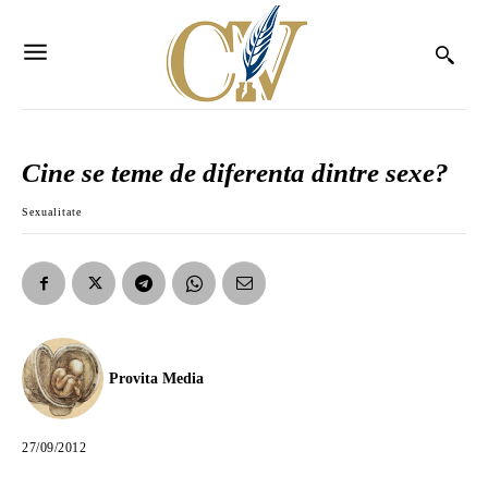
Cine se teme de diferenta dintre sexe?
Sexualitate
Provita Media
27/09/2012