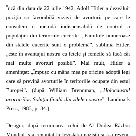
Încă din data de 22 iulie 1942, Adolf Hitler a dezvăluit
poziţia sa favorabilă vizavi de avorturi, pe care le
considera o metodă indispensabilă de control a
populaţiei din teritoriile cucerite. „Familiile numeroase
din statele cucerite sunt o problemă”, sublinia Hitler,
„este în avantajul nostru ca fetele şi femeile să facă cât
mai multe avorturi posibil”. Mai mult, Hitler a
ameninţat: „Împuşc cu mâna mea pe oricine adoptă legi
care să prevină avorturile în teritoriile ocupate din estul
Europei”. (după William Brennman,
„Holocaustul
avorturilor. Soluţia finală din zilele noastre
”, Landmark
Press, 1983, p. 34.)
Desigur, după terminarea celui de-Al Doilea Război
Mondial, s-a renunţat la legislaţia nazistă şi s-a revenit