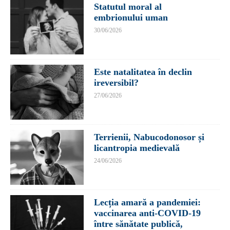
Statutul moral al
embrionului uman
30/06/2026
Este natalitatea în declin
ireversibil?
27/06/2026
Terrienii, Nabucodonosor și
licantropia medievală
24/06/2026
Lecția amară a pandemiei:
vaccinarea anti-COVID-19
între sănătate publică,