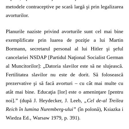
metodele contraceptive pe scară largă şi prin legalizarea
avorturilor.
Planurile naziste privind avorturile sunt cel mai bine
exemplificate prin luarea de poziţie a lui Martin
Bormann, secretarul personal al lui Hitler şi şeful
cancelariei NSDAP [Partidul Naţional Socialist German
al Muncitorilor]: „Datoria slavilor este să ne slujească.
Fertilitatea slavilor nu este de dorit. Să folosească
prezervative şi să facă avorturi – cu cât mai multe cu
atât mai bine. Educaţia [lor] este o ameninţare [pentru
noi].” (după J. Heydecker, J. Leeb,
„Cel de-al Treilea
Reich în lumina Nuremberg-ului”
(în polonă), Ksiazka i
Wiedza Ed., Warsaw 1979, p. 391).