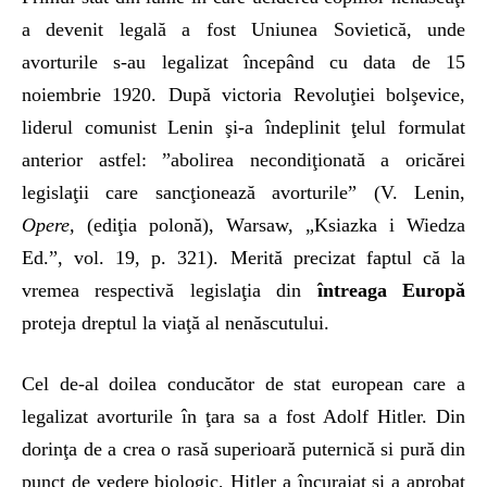
a devenit legală a fost Uniunea Sovietică, unde
avorturile s-au legalizat începând cu data de 15
noiembrie 1920. După victoria Revoluţiei bolşevice,
liderul comunist Lenin şi-a îndeplinit ţelul formulat
anterior astfel: ”abolirea necondiţionată a oricărei
legislaţii care sancţionează avorturile” (V. Lenin,
Opere,
(ediţia polonă), Warsaw, „Ksiazka i Wiedza
Ed.”, vol. 19, p. 321). Merită precizat faptul că la
vremea respectivă legislaţia din
întreaga Europă
proteja dreptul la viaţă al nenăscutului.
Cel de-al doilea conducător de stat european care a
legalizat avorturile în ţara sa a fost Adolf Hitler. Din
dorinţa de a crea o rasă superioară puternică si pură din
punct de vedere biologic, Hitler a încurajat şi a aprobat