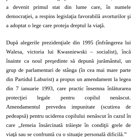
a devenit primul stat din lume care, în numele
democraţiei, a respins legislaţia favorabilă avorturilor şi
a adoptat o lege care proteja dreptul la viaţă.
După alegerile prezidenţiale din 1995 (înfrângerea lui
Walesa, victoria lui Kwasniewski – socialist), încă
înainte ca noul preşedinte să depună jurământul, un
grup de parlamentari de stânga (în cea mai mare parte
din Partidul Laburist) a propus un amendament la legea
din 7 ianuarie 1993, care practic însemna înlăturarea
protecţiei legale pentru copilul nenăscut.
Amendamentul prevedea impunitate (scutirea de
pedeapsă) pentru uciderea copilului nenăscut în cazul în
care „femeia însărcinată trăieşte în condiţii grele de
viaţă sau se confruntă cu o situaţie personală dificilă.”