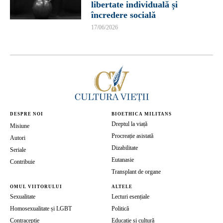
libertate individuală și
încredere socială
17/06/2026
DESPRE NOI
BIOETHICA MILITANS
Dreptul la viață
Misiune
Procreație asistată
Autori
Dizabilitate
Seriale
Eutanasie
Contribuie
Transplant de organe
OMUL VIITORULUI
ALTELE
Sexualitate
Lecturi esențiale
Homosexualitate și LGBT
Politică
Contracepție
Educație și cultură