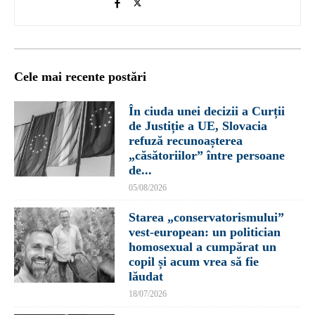
Cele mai recente postări
În ciuda unei decizii a Curții
de Justiție a UE, Slovacia
refuză recunoașterea
„căsătoriilor” între persoane
de...
05/08/2026
Starea „conservatorismului”
vest-european: un politician
homosexual a cumpărat un
copil și acum vrea să fie
lăudat
18/07/2026