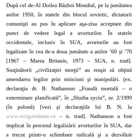
După cel de-Al Doilea Război Mondial, pe la jumătatea
anilor 1950, în statele din blocul sovietic, dictatorii
comunişti au pus în aplicare aşa-zisa acceptare din
punct de vedere legal a avorturilor. În statele
occidentale, inclusiv în SUA, avorturile au fost
legalizate în cea de-a doua jumătate a anilor ’60 şi ’70
[1967 – Marea Britanie, 1973 – SUA, n. trad].
Susţinătorii „civilizaţiei morţii” au reuşit să obţină
amendarea legilor prin minciuni şi manipulări. (ex.
declaraţia dr. B. Nathanson „Fraudă mortală – o
exterminare planificată”
,
în „Sluzba zyciu”, nr. 2/1999
(în polonă) [vezi şi declaraţiile lui B. N. la
www.strigatulmut.ro
– n. trad]. Nathanson a fost
implicat în procesul legalizării avorturilor în SUA, dar
a trecut printr-o schimbare radicală şi a dezvăluit