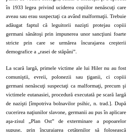
în 1933 legea privind uciderea copiilor nenăscuţi care
aveau sau erau suspectaţi ca având malformaţii. Trebuie
adăugat faptul că leguitorii nazişti protejau copiii
germani sănătoşi prin impunerea unor sancţiuni foarte
stricte prin care se urmărea încurajarea creşterii
demografice a „rasei de stăpâni”.
La scară largă, primele victime ale lui Hiler nu au fost
comuniştii, evreii, polonezii sau ţiganii, ci copiii
germani nenăscuţi suspectaţi ca malformaţi, precum şi
victimele eutanasiei, procedură executată pe scară largă
de nazişti [împotriva bolnavilor psihic, n. trad.]. După
cucerirea naţiunilor slavone, germanii au pus în aplicare
aşa-zisul „Plan Ost” de exterminare a popoarelor
supuse, prin încurajarea cetăţenilor să folosească