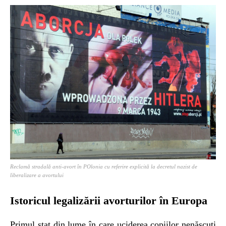
Reclamă stradală anti-avort în POlonia cu referire explicită la decretul nazist de
liberalizare a avortului
Istoricul legalizării avorturilor în Europa
Primul stat din lume în care uciderea copiilor nenăscuţi