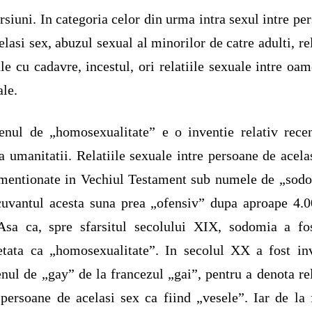
rsiuni. In categoria celor din urma intra sexul intre pe
elasi sex, abuzul sexual al minorilor de catre adulti, rel
le cu cadavre, incestul, ori relatiile sexuale intre oam
le.
nul de „homosexualitate” e o inventie relativ rece
ia umanitatii. Relatiile sexuale intre persoane de acela
mentionate in Vechiul Testament sub numele de „sod
uvantul acesta suna prea „ofensiv” dupa aproape 4.
Asa ca, spre sfarsitul secolului XIX, sodomia a fo
etata ca „homosexualitate”. In secolul XX a fost in
nul de „gay” de la francezul „gai”, pentru a denota rel
 persoane de acelasi sex ca fiind „vesele”. Iar de la 