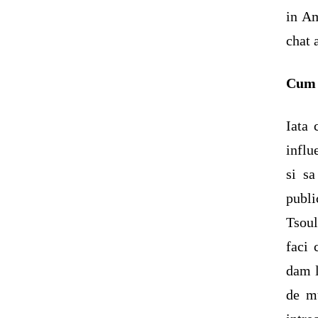
in Am
chat 
Cum e
Iata 
influ
si sa
publi
Tsoul
faci 
dam l
de mu