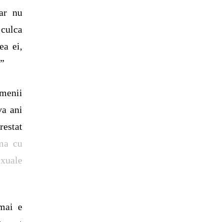
Dar nu
 culca
ea ei,
.”
amenii
va ani
restat
rma cu
exuale
 mai e