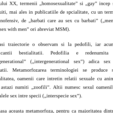
ului XX, termenii „homosexualitate” si „gay” incep 
uiti, mai ales in publicatiile de spcialitate, cu un ter
inofensiv, de „barbati care au sex cu barbati” („me
sex with men” ori abreviat MSM).
asi traiectorie o observam si la pedofili, iar acu
ticantii bestialitatii. Pedofilia e redenumita
rgenerational” („intergenerational sex”) adica sex 
ratii. Metamorfozarea terminologiei se produce 
alitatea, oamenii care intretin relatii sexuale cu ani
 astazi numiti „zoofili”. Altii numesc sexul oameni
lele sex intre specii („interspecie sex”).
asa aceasta metamorfoza, pentru ca majoritatea dint