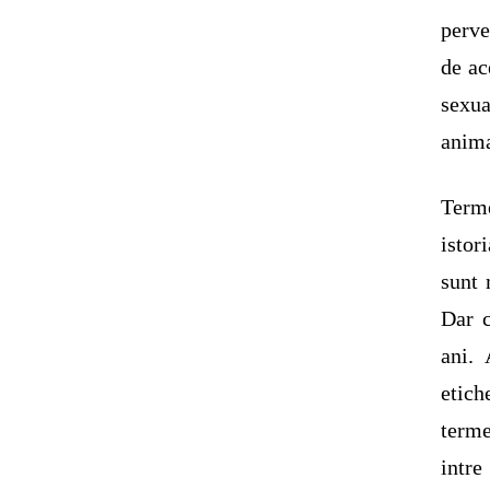
perve
de ac
sexua
anima
Terme
istor
sunt 
Dar c
ani. 
etich
terme
intre