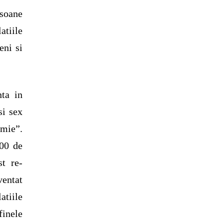
rsoane
atiile
eni si
nta in
si sex
omie”.
000 de
st re-
ventat
atiile
finele