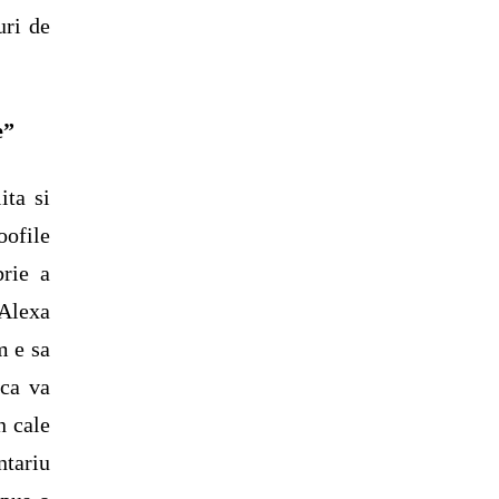
uri de
e”
ita si
oofile
brie a
 Alexa
 e sa
 ca va
n cale
ntariu