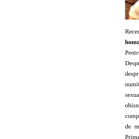
Rec
homo
Pentr
Despr
despr
numit
sexu
obisn
compo
de ma
Prim