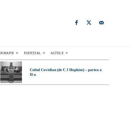
OGRAFIE
ESENȚIAL
ALTELE
Cultul Covidian (de C J Hopkins) – partea a
II-a