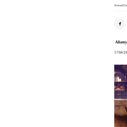
Sexualit
Alianț
17/04/2