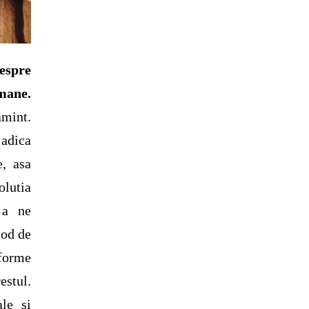
spre
mane.
amint.
 adica
e, asa
olutia
 a ne
mod de
 forme
estul.
le si