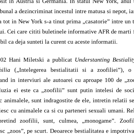
sit in Austria si Germania. In statul New York, anul 
ibunal a dezincriminat incestul intre matusa si nepot, ia
a tot in New York s-a tinut prima „casatorie” intre un t
lui. Cei care cititi buletinele informative AFR de marti 
bil ca deja sunteti la curent cu aceste informatii.
002 Hani Miletski a publicat
Understanting Bestiali
ilia
(„Intelegerea bestialitatii si a zoofiliei”), o
and in interviuri ale autoarei cu aproape 100 de „zoo
uzia ei este ca „zoofilii” sunt putin intelesi de soci
c animalele, sunt indragostite de ele, intretin relatii s
aiesc cu animalele ca si cu parteneri sexuali umani. Rel
 pretind zoofilii, sunt, culmea, „monogame”. Zoofil
c „zoos”, pe scurt. Deoarece bestialitatea e impotriva