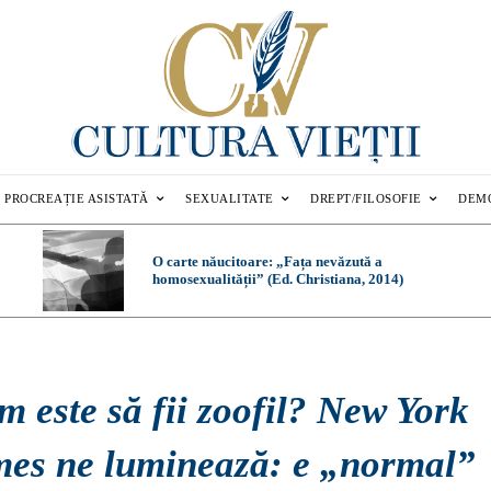
PROCREAȚIE ASISTATĂ
SEXUALITATE
DREPT/FILOSOFIE
DEM
O carte năucitoare: „Fața nevăzută a
homosexualității” (Ed. Christiana, 2014)
 este să fii zoofil? New York
mes ne luminează: e „normal”