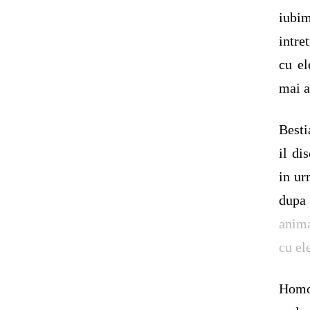
iubim
intre
cu el
mai a
Besti
il di
in ur
dupa
anima
cu el
Homos