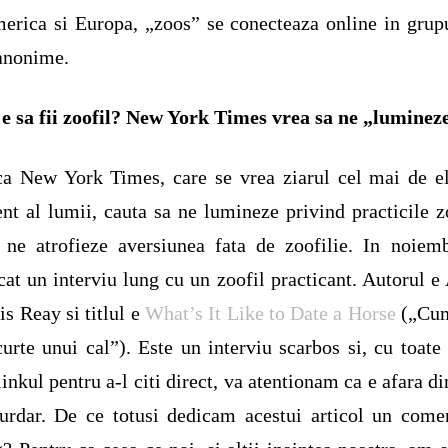
erica si Europa, „zoos” se conecteaza online in grup
anonime.
 sa fii zoofil?
New York Times vrea sa ne „luminez
ca New York Times, care se vrea ziarul cel mai de el
ent al lumii, cauta sa ne lumineze privind practicile z
 ne atrofieze aversiunea fata de zoofilie. In noiem
cat un interviu lung cu un zoofil practicant. Autorul e
is Reay si titlul e
What’s It Like to Date a Horse
(„Cum
curte unui cal”). Este un interviu scarbos si, cu toate
inkul pentru a-l citi direct, va atentionam ca e afara di
rdar. De ce totusi dedicam acestui articol un come