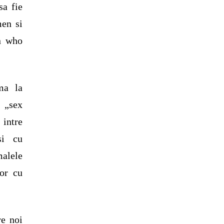
sa fie
men si
n who
ma la
 „sex
intre
si cu
malele
lor cu
re noi