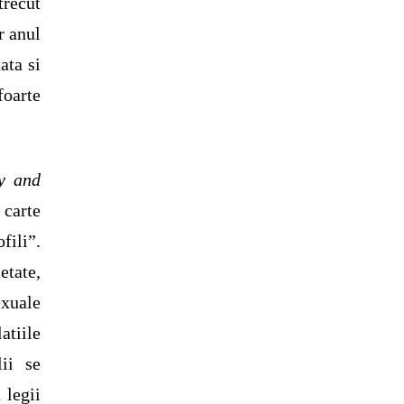
trecut
r anul
ata si
foarte
ty and
 carte
fili”.
etate,
exuale
atiile
ii se
 legii