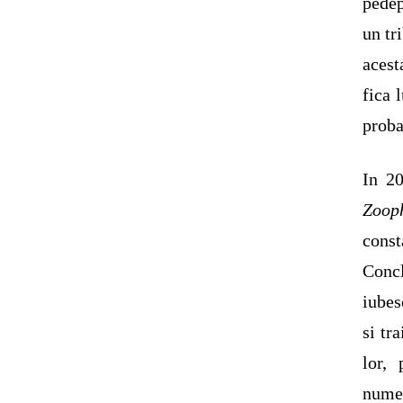
pedep
un tr
acest
fica 
proba
In 2
Zooph
const
Concl
iubes
si tr
lor,
numes