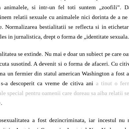
 animalele, si intr-un fel toti suntem „zoofili”. 
tinem relatii sexuale cu animalele nici dorinta de a ne
e. Normalizarea bestialitatii se reflecta si in etichetar
les in jurnalistica, drept o forma de „identitate sexuala
alitatea se extinde. Nu mai e doar un subiect pe care o
scuta susotind. A devenit si o forma de afaceri. Cu citi
ma un fermier din statul american Washington a fost a
 s-a descoperit ca vreme de citiva ani
a tinut o fe
le special pentru oamenii care doreau sa aiba relatii s
e
.
exualitatea a fost dezincriminata, iar incestul nu