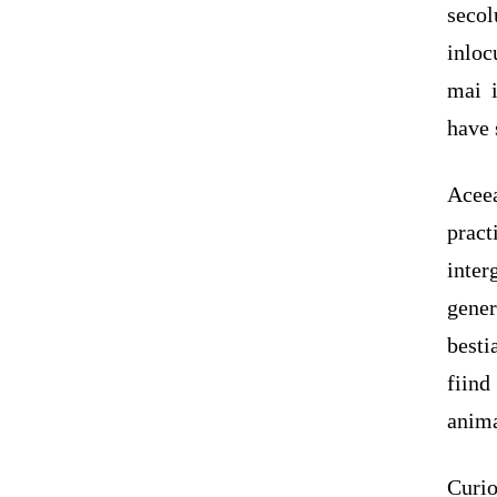
secol
inloc
mai 
have 
Acee
prac
inte
gene
besti
fiind
anima
Curio