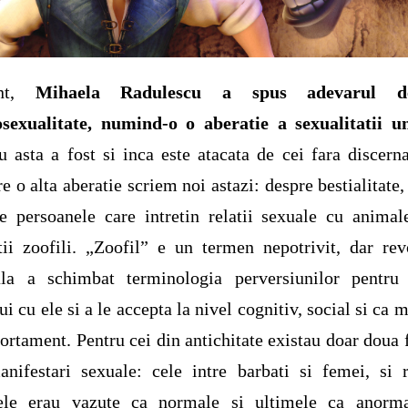
ent,
Mihaela Radulescu a spus adevarul de
sexualitate, numind-o o aberatie a sexualitatii u
u asta a fost si inca este atacata de cei fara discern
e o alta aberatie scriem noi astazi: despre bestialitate,
e persoanele care intretin relatii sexuale cu animal
ii zoofili. „Zoofil” e un termen nepotrivit, dar rev
ala a schimbat terminologia perversiunilor pentru
ui cu ele si a le accepta la nivel cognitiv, social si ca 
rtament. Pentru cei din antichitate existau doar doua
nifestari sexuale: cele intre barbati si femei, si r
ele erau vazute ca normale si ultimele ca anorma