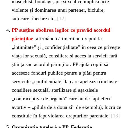
masochist, bondage, joc sexual ce implică acte
violente și dominarea unui partener, biciuire,
sufocare, înecare etc.
[12]
PP susține abolirea legilor ce prevăd acordul
părinților
, afirmând că tinerii au dreptul la
„intimitate” și „confidențialitate” în ceea ce privește
viața lor sexuală, consiliere și acces la servicii fară
știința sau acordul părinților. PP ajută copiii să
acceseze fonduri publice pentru a plăti pentru
serviciile „confidențiale” la care apelează (inclusiv
consiliere sexuală, sterilizare și așa-zisele
„contraceptive de urgență” care au de fapt efect
avortiv – „pilula de a doua zi” de exemplu), lucru ce
constituie în fapt violarea drepturilor parentale.
[13]
Organizația tutelară a PP, Federația