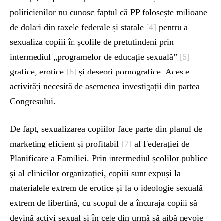
politicienilor nu cunosc faptul că PP folosește milioane
de dolari din taxele federale și statale
[4]
pentru a
sexualiza copiii în școlile de pretutindeni prin
intermediul „programelor de educație sexuală”
[5]
grafice, erotice
[6]
și deseori pornografice. Aceste
activități necesită de asemenea investigații din partea
Congresului.
De fapt, sexualizarea copiilor face parte din planul de
marketing eficient și profitabil
[7]
al Federației de
Planificare a Familiei. Prin intermediul școlilor publice
și al clinicilor organizației, copiii sunt expuși la
materialele extrem de erotice și la o ideologie sexuală
extrem de libertină, cu scopul de a încuraja copiii să
devină activi sexual și în cele din urmă să aibă nevoie