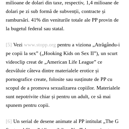
milioane de dolari din taxe, respectiv, 1,4 milioane de
dolari pe zi sub formă de subvenții, contracte și
rambursări. 41% din veniturile totale ale PP provin de
la bugetul federal sau statal.
[5]
Vezi
www.stopp.org
pentru a viziona „Atrăgându-i
pe copii la sex” („Hooking Kids on Sex II”), un scurt
videoclip creat de „American Life League” ce
dezvăluie câteva dintre materialele erotice și
pornografice create, folosite sau susținute de PP cu
scopul de a promova sexualizarea copiilor. Materialele
sunt nepotrivite chiar și pentru un adult, ce să mai
spunem pentru copii.
[6]
Un serial de desene animate al PP intitulat „The G