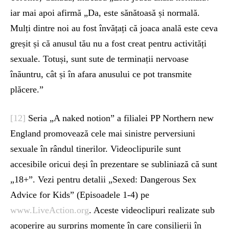
iar mai apoi afirmă „Da, este sănătoasă și normală.
Mulți dintre noi au fost învățați că joaca anală este ceva
greșit și că anusul tău nu a fost creat pentru activități
sexuale. Totuși, sunt sute de terminații nervoase
înăuntru, cât și în afara anusului ce pot transmite
plăcere.”
[12]
Seria „A naked notion” a filialei PP Northern new
England promovează cele mai sinistre perversiuni
sexuale în rândul tinerilor. Videoclipurile sunt
accesibile oricui deși în prezentare se subliniază că sunt
„18+”. Vezi pentru detalii „Sexed: Dangerous Sex
Advice for Kids” (Episoadele 1-4) pe
www.LiveAction.org
. Aceste videoclipuri realizate sub
acoperire au surprins momente în care consilierii în