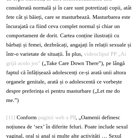
considerată normală și în care sunt potretizați copii, atât
fete cât și băieți, care se masturbează. Masturbarea este
încurajată ca fiind ceva complet normal și chiar un
comportament de dorit. Cartea conține ilustrații cu
bărbați și femei, dezbrăcați, angajați în relații sexuale și
într-o varietate de situații. În plus,
videoclipul PP „Ai
grijă acolo jos”
(„Take Care Down There”), pe lângă
faptul că înfățișează adolescenți ce-și arată unii altora
organele genitale, arată și o adolescentă ce vorbește
despre preferința ei pentru masturbare („Let me do
me.”)
[11]
Conform
paginii web a PP
, „Oamenii definesc
noțiunea de ‘sex’ în diferite feluri. Poate include sexul
vaginal, oral și anal și multe alte activități … Sexul