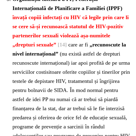
Internațională de Planificare a Familiei (IPPF)
învață copiii infectați cu HIV că legile prin care li
se cere să-și recunoască statutul de HIV-pozitiv
partenerilor sexuali violează așa-numitele
„drepturi sexuale”
[14]
care ar fi
„recunoscute la
nivel internațional”
(nu există astfel de drepturi
recunoscute internațional) iar apoi profită de pe urma
serviciilor costisitoare oferite copiilor și tinerilor prin
testele de depistare HIV, tratamentul și îngrijirea
pentru bolnavii de SIDA. În mod normal pentru
astfel de idei PP nu numai că ar trebui să piardă
finanțarea de la stat, dar ar trebui să le fie interzisă
predarea și oferirea de orice fel de educație sexuală,
programe de prevenție a sarcinii în rândul
adolescenților sau programe de prevenire pentru HIV