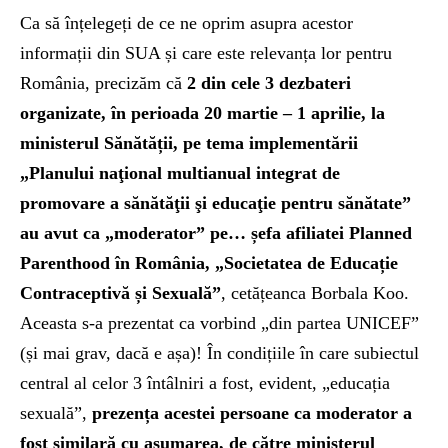
Ca să înțelegeți de ce ne oprim asupra acestor
informații din SUA și care este relevanța lor pentru
România, precizăm că
2 din cele 3 dezbateri
organizate, în perioada 20 martie – 1 aprilie, la
ministerul Sănătății, pe tema implementării
„Planului naţional multianual integrat de
promovare a sănătăţii şi educaţie pentru sănătate”
au avut ca „moderator” pe… șefa afiliatei Planned
Parenthood în România, „Societatea de Educație
Contraceptivă și Sexuală”
, cetățeanca Borbala Koo.
Aceasta s-a prezentat ca vorbind „din partea UNICEF”
(și mai grav, dacă e așa)! În condițiile în care subiectul
central al celor 3 întâlniri a fost, evident, „educația
sexuală”,
prezența acestei persoane ca moderator a
fost similară cu asumarea, de către ministerul