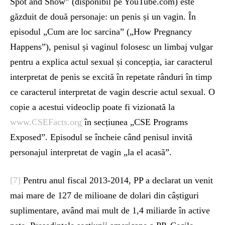
Spot and Show” (disponibil pe YouTube.com) este
găzduit de două personaje: un penis și un vagin. În
episodul „Cum are loc sarcina” („How Pregnancy
Happens”), penisul și vaginul folosesc un limbaj vulgar
pentru a explica actul sexual și concepția, iar caracterul
interpretat de penis se excită în repetate rânduri în timp
ce caracterul interpretat de vagin descrie actul sexual. O
copie a acestui videoclip poate fi vizionată la
www.CSEFacts.org
în secțiunea „CSE Programs
Exposed”. Episodul se încheie când penisul invită
personajul interpretat de vagin „la el acasă”.
[7]
Pentru anul fiscal 2013-2014, PP a declarat un venit
mai mare de 127 de milioane de dolari din câștiguri
suplimentare, având mai mult de 1,4 miliarde în active