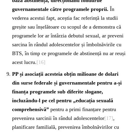
bază abstinența, direcționând fondurile
guvernamentale către programele proprii.
În
vederea acestui fapt, aceștia fac referință la studii
greșite sau înșelătoare cu scopul de a demonstra că
programele lor ar întârzia debutul sexual, ar preveni
sarcina în rândul adolescentelor și îmbolnăvirile cu
BTS, în timp ce programele de abstinență nu ar reuși
acest lucru.
[16]
PP și asociații acesteia obțin milioane de dolari
din surse federale și guvernamentale pentru a-și
finanța programele sub diferite slogane,
incluzându-l pe cel pentru „educația sexuală
comprehensivă”
pentru a primi finanțare pentru
prevenirea sarcinii în rândul adolescentelor
[17]
,
planificare familială, prevenirea îmbolnăvirilor cu