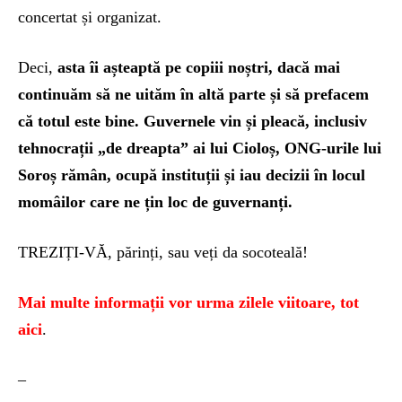
concertat și organizat.
Deci,
asta îi așteaptă pe copiii noștri, dacă mai
continuăm să ne uităm în altă parte și să prefacem
că totul este bine. Guvernele vin și pleacă, inclusiv
tehnocrații „de dreapta” ai lui Cioloș, ONG-urile lui
Soroș rămân, ocupă instituții și iau decizii în locul
momâilor care ne țin loc de guvernanți.
TREZIȚI-VĂ, părinți, sau veți da socoteală!
Mai multe informații vor urma zilele viitoare, tot
aici
.
–