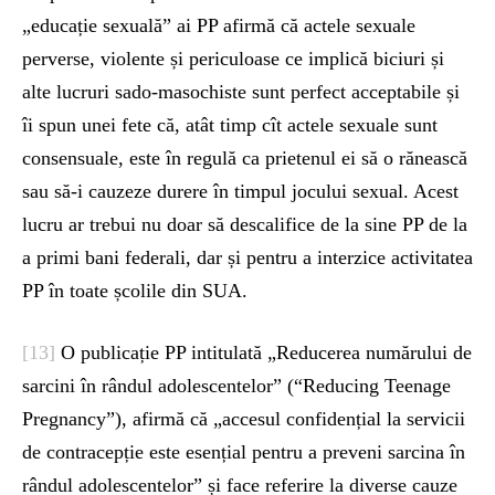
„educație sexuală” ai PP afirmă că actele sexuale
perverse, violente și periculoase ce implică biciuri și
alte lucruri sado-masochiste sunt perfect acceptabile și
îi spun unei fete că, atât timp cît actele sexuale sunt
consensuale, este în regulă ca prietenul ei să o rănească
sau să-i cauzeze durere în timpul jocului sexual. Acest
lucru ar trebui nu doar să descalifice de la sine PP de la
a primi bani federali, dar și pentru a interzice activitatea
PP în toate școlile din SUA.
[13]
O publicație PP intitulată „Reducerea numărului de
sarcini în rândul adolescentelor” (“Reducing Teenage
Pregnancy”), afirmă că „accesul confidențial la servicii
de contracepție este esențial pentru a preveni sarcina în
rândul adolescentelor” și face referire la diverse cauze