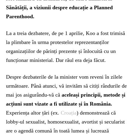
Sănătății, a viziunii despre educație a Planned
Parenthood.
La a treia dezbatere, de pe 1 aprilie, Koo a fost trimisă
la plimbare în urma protestelor reprezentanților
organizațiilor de părinți prezente și înlocuită cu un
funcționar ministerial. Dar răul era deja făcut.
Despre dezbaterile de la minister vom reveni în zilele
următoare. Până atunci, vă invităm să citiți rândurile de
mai jos asigurându-vă că
aceleași principii, metode și
acțiuni sunt vizate a fi utilizate și în România.
Experiența altor țări (ex.
Croația
) demonstrează că
lobby-ul sexualist, homosexualist, avortist și secularist
are o agendă comună în toată lumea și lucrează