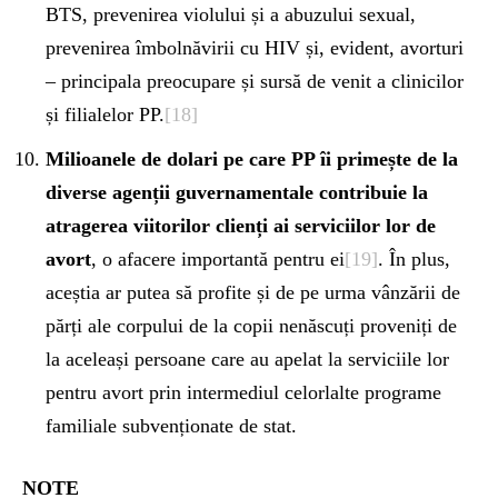
BTS, prevenirea violului și a abuzului sexual,
prevenirea îmbolnăvirii cu HIV și, evident, avorturi
– principala preocupare și sursă de venit a clinicilor
și filialelor PP.
[18]
Milioanele de dolari pe care PP îi primește de la
diverse agenții guvernamentale contribuie la
atragerea viitorilor clienți ai serviciilor lor de
avort
, o afacere importantă pentru ei
[19]
. În plus,
aceștia ar putea să profite și de pe urma vânzării de
părți ale corpului de la copii nenăscuți proveniți de
la aceleași persoane care au apelat la serviciile lor
pentru avort prin intermediul celorlalte programe
familiale subvenționate de stat.
NOTE