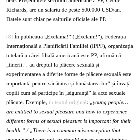
nete. Președintele secțiunii americane a PP, Cecile
Richards, are un salariu de peste 500.000 USD/an.
Datele sunt chiar pe saiturile oficiale ale PP.
[8]
În publicația „Exclamă!” („Exclaim!”), Federația
Internațională a Planificării Familiei (IPPF), organizația
tutelară a cărei filială americană este PP, afirmă că
„tinerii… au dreptul la plăcere sexuală și
experimentarea a diferite forme de plăcere sexuală este
importantă pentru sănătatea și bunăstarea lor” și învață
copiii cum să participe în „siguranță” la acte sexuale
plăcute. Exemple,
în textul original
:
„young people…
are entitled to sexual pleasure and how to experience
different forms of sexual pleasure is important for their
health.” / „There is a common misconception that
young people are not, or should not be sexual beings