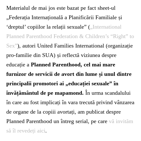
Materialul de mai jos este bazat pe fact sheet-ul
„Federația Internațională a Planificării Familiale și
‘dreptul’ copiilor la relații sexuale” (
„International
Planned Parenthood Federation & Children’s “Right” to
Sex”
), autori United Families International (organizație
pro-familie din SUA) și reflectă viziunea despre
educație a
Planned Parenthood, cel mai mare
furnizor de servicii de avort din lume și unul dintre
principalii promotori ai „educației sexuale” în
învățământul de pe mapamond.
În urma scandalului
în care au fost implicați în vara trecută privind vânzarea
de organe de la copiii avortați, am publicat despre
Planned Parenthood un întreg serial, pe care
vă invităm
să îl revedeți aici
.