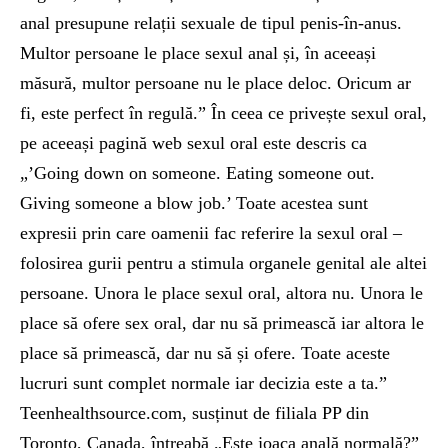
anal presupune relații sexuale de tipul penis-în-anus.
Multor persoane le place sexul anal și, în aceeași
măsură, multor persoane nu le place deloc. Oricum ar
fi, este perfect în regulă.” În ceea ce privește sexul oral,
pe aceeași pagină web sexul oral este descris ca
„’Going down on someone. Eating someone out.
Giving someone a blow job.’ Toate acestea sunt
expresii prin care oamenii fac referire la sexul oral –
folosirea gurii pentru a stimula organele genital ale altei
persoane. Unora le place sexul oral, altora nu. Unora le
place să ofere sex oral, dar nu să primească iar altora le
place să primească, dar nu să și ofere. Toate aceste
lucruri sunt complet normale iar decizia este a ta.”
Teenhealthsource.com, susținut de filiala PP din
Toronto, Canada, întreabă „Este joaca anală normală?”