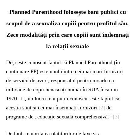
Planned Parenthood folosește bani publici cu
scopul de a sexualiza copiii pentru profitul său.
Zece modalități prin care copiii sunt îndemnați
la relații sexuale
Deși este cunoscut faptul că Planned Parenthood (în
continuare PP) este unul dintre cei mai mari furnizori
de servicii de avort, responsabil pentru moartea a
milioane de copii nenăscuți numai în SUA încă din
1970
[1]
, un lucru mai puțin cunoscut este faptul că
aceștia sunt și cei mai însemnați furnizori
[2]
de
programe de „educație sexuală comprehensivă.”
[3]
De fapt, majoritatea plătitorilor de taxe și a