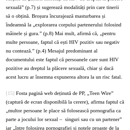
sexuală” (p.7) și sugerează modalități prin care tinerii
să o obțină. Broșura încurajează masturbarea și
îndeamnă la „explorarea corpului partenerului folosind
mâinele și gura.” (p.8) Mai mult, afirmă că, „pentru
multe persoane, faptul că ești HIV pozitiv sau negativ
nu contează.” (p.4) Mesajul predominant al
documentului este faptul că persoanele care sunt HIV
pozitive au dreptul la plăcere sexuală, chiar și dacă
acest lucru ar însemna expunerea altora la un risc fatal.
[15]
Fosta pagină web deținută de PP, „Teen Wire”
(captură de ecran disponibilă la cerere), afirma faptul că
„multor persoane le place să folosească pornografia ca
parte a jocului lor sexual – singuri sau cu un partener”
iar „între folosirea pornografiei și notele proaste de la