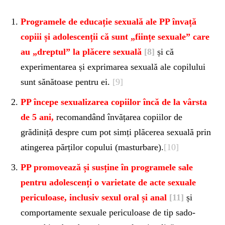
Programele de educație sexuală ale PP învață
copiii și adolescenții că sunt „ființe sexuale” care
au „dreptul
”
la plăcere sexuală
[8]
și că
experimentarea și exprimarea sexuală ale copilului
sunt sănătoase pentru ei.
[9]
PP începe sexualizarea copiilor încă de la vârsta
de 5 ani,
recomandând învățarea copiilor de
grădiniță despre cum pot simți plăcerea sexuală prin
atingerea părților copului (masturbare).
[10]
PP promovează și susține în programele sale
pentru adolescenți o varietate de acte sexuale
periculoase, inclusiv sexul oral și anal
[11]
și
comportamente sexuale periculoase de tip sado-