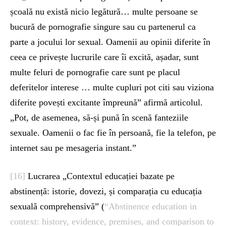
școală nu există nicio legătură… multe persoane se
bucură de pornografie singure sau cu partenerul ca
parte a jocului lor sexual. Oamenii au opinii diferite în
ceea ce privește lucrurile care îi excită, așadar, sunt
multe feluri de pornografie care sunt pe placul
deferitelor interese … multe cupluri pot citi sau viziona
diferite povești excitante împreună” afirmă articolul.
„Pot, de asemenea, să-și pună în scenă fanteziile
sexuale. Oamenii o fac fie în persoană, fie la telefon, pe
internet sau pe mesageria instant.”
[16]
Lucrarea „Contextul educației bazate pe
abstinență: istorie, dovezi, și comparația cu educația
sexuală comprehensivă” (
“Abstinence education in
context: history, evidence, premises, and comparison to