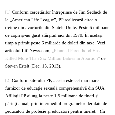
[1]
Conform cercetărilor întreprinse de Jim Sedlack de
la „American Life League”, PP realizează circa o
treime din avorturile din Statele Unite. Peste 6 milioane
de copii și-au găsit sfârșitul aici din 1970. În același
timp a primit peste 6 miliarde de dolari din taxe. Vezi
articolul LifeNews.com,
„Planned Parenthood Has
Killed More Than Six Million Babies in Abortion”
de
Steven Ertelt (Dec. 13, 2013).
[2]
Conform site-ului PP, acesta este cel mai mare
furnizor de educație sexuală comprehensivă din SUA.
Afiliații PP ajung la peste 1,5 milioane de tineri și
părinți anual, prin intermediul programelor derulate de
„educatori de profesie și educatori pentru tineret.” (în