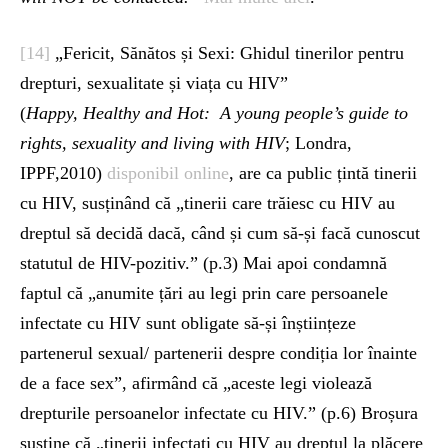
[14]
„Fericit, Sănătos și Sexi: Ghidul tinerilor pentru
drepturi, sexualitate și viața cu HIV”
(
Happy, Healthy and Hot: A young people’s guide to
rights, sexuality and living with HIV
; Londra,
IPPF,2010)
disponibil online
, are ca public țintă tinerii
cu HIV, susținând că „tinerii care trăiesc cu HIV au
dreptul să decidă dacă, când și cum să-și facă cunoscut
statutul de HIV-pozitiv.” (p.3) Mai apoi condamnă
faptul că „anumite țări au legi prin care persoanele
infectate cu HIV sunt obligate să-și înștiințeze
partenerul sexual/ partenerii despre condiția lor înainte
de a face sex”, afirmând că „aceste legi violează
drepturile persoanelor infectate cu HIV.” (p.6) Broșura
susține că „tinerii infectați cu HIV au dreptul la plăcere