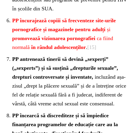
în școlile din SUA.
PP încurajează copiii să frecventeze site-urile
pornografice și magazinele pentru adulți
și
promovează vizionarea pornografiei
ca fiind
normală
în rândul adolescenților
.
[15]
PP antrenează tinerii să devină „sexperți”
(„sexperts”) și să susțină „drepturile sexuale”,
drepturi controversate și inventate,
incluzând așa-
zisul „drept la plăcere sexuală” și de a întreține orice
fel de relație sexuală fără a fi judecat, indiferent de
vârstă, câtă vreme actul sexual este consensual.
PP încearcă să discrediteze și să împiedice
finanțarea programelor de educație care au la