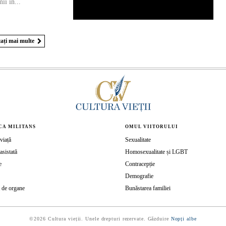
ii în...
ați mai multe
CA MILITANS
OMUL VIITORULUI
viață
Sexualitate
asistată
Homosexualitate și LGBT
e
Contracepție
Demografie
 de organe
Bunăstarea familiei
©2026 Cultura vieții. Unele drepturi rezervate. Găzduire
Nopți albe