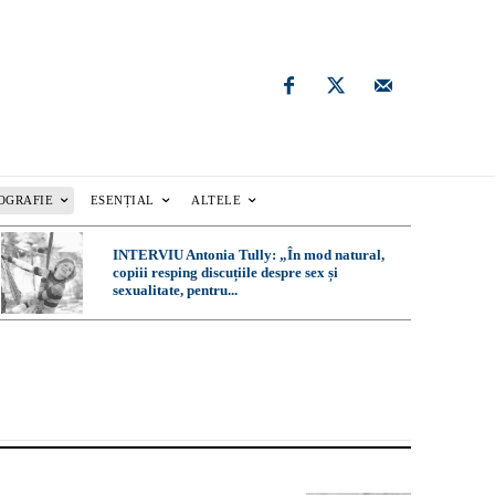
OGRAFIE
ESENȚIAL
ALTELE
INTERVIU Antonia Tully: „În mod natural,
copiii resping discuțiile despre sex și
sexualitate, pentru...