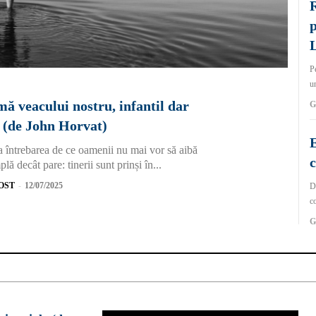
R
p
Pe
un
mă veacului nostru, infantil dar
G
ii (de John Horvat)
E
la întrebarea de ce oamenii nu mai vor să aibă
c
ă decât pare: tinerii sunt prinși în...
OST
-
12/07/2025
De
co
G