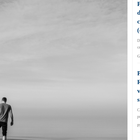
P
d
c
(
De
ca
G
P
R
v
s
Că
pr
P