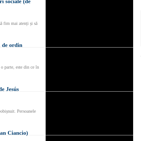
i sociale (de
ă fim mai atenți și să
i de ordin
o parte, este din ce în
de Jesús
obișnuit. Persoanele
san Ciancio)