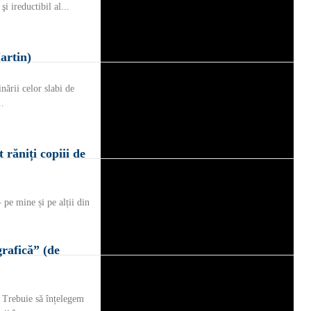
şi ireductibil al...
artin)
inării celor slabi de
..
răniți copiii de
 pe mine și pe alții din
rafică” (de
. Trebuie să înțelegem