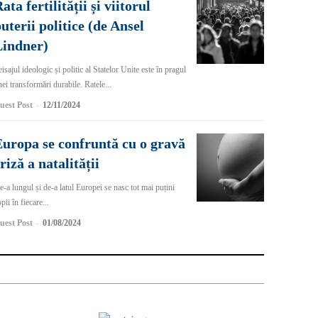
ata fertilității și viitorul
uterii politice (de Ansel
Lindner)
isajul ideologic și politic al Statelor Unite este în pragul
ei transformări durabile. Ratele...
uest Post
-
12/11/2024
uropa se confruntă cu o gravă
riză a natalității
-a lungul și de-a latul Europei se nasc tot mai puțini
pii în fiecare...
uest Post
-
01/08/2024