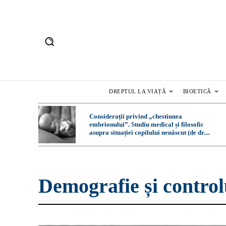
DREPTUL LA VIAȚĂ
BIOETICĂ
Considerații privind „chestiunea
embrionului”. Studiu medical și filosofic
asupra situației copilului nenăscut (de dr....
Demografie și control