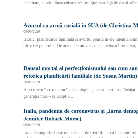
natalitate, ci atitudinea euharistică, mulţumirea faţă de darul sfânt 
Avortul ca armă rasială în SUA (de Christina M
09/09/2020
Istoric, planificarea familială şi avortul poartă în ele intenţia elim
către cei puternici. De aceea ele nu vor aduce niciodată fericirea,.
Dansul mortal al perfecționismului sau cum sunt 
retorica planificării familiale (de Susan Martin)
20/05/2020
Am crescut într-o cultură a sociologiei și acest lucru m-a învățat –
generația mea – să adopt o...
Italia, pandemia de coronavirus și „iarna demog
Jennifer Roback Morse)
09/04/2020
Iarna demografică este un accident de tren filmat cu încetinitorul