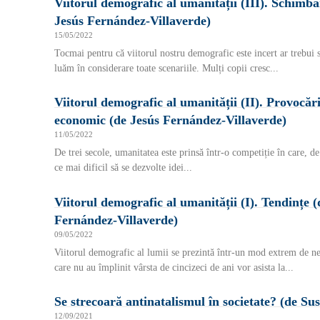
Viitorul demografic al umanității (III). Schimbăr
Jesús Fernández-Villaverde)
15/05/2022
Tocmai pentru că viitorul nostru demografic este incert ar trebui s
luăm în considerare toate scenariile. Mulți copii cresc...
Viitorul demografic al umanității (II). Provocăr
economic (de Jesús Fernández-Villaverde)
11/05/2022
De trei secole, umanitatea este prinsă într-o competiție în care, de 
ce mai dificil să se dezvolte idei...
Viitorul demografic al umanității (I). Tendințe (
Fernández-Villaverde)
09/05/2022
Viitorul demografic al lumii se prezintă într-un mod extrem de ne
care nu au împlinit vârsta de cincizeci de ani vor asista la...
Se strecoară antinatalismul în societate? (de Su
12/09/2021