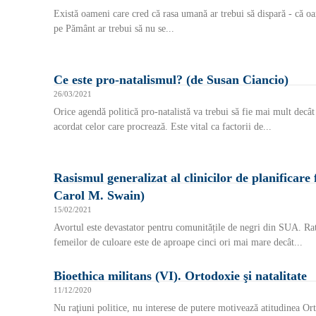
Există oameni care cred că rasa umană ar trebui să dispară - că oam
pe Pământ ar trebui să nu se...
Ce este pro-natalismul? (de Susan Ciancio)
26/03/2021
Orice agendă politică pro-natalistă va trebui să fie mai mult decât
acordat celor care procrează. Este vital ca factorii de...
Rasismul generalizat al clinicilor de planificare 
Carol M. Swain)
15/02/2021
Avortul este devastator pentru comunitățile de negri din SUA. Rat
femeilor de culoare este de aproape cinci ori mai mare decât...
Bioethica militans (VI). Ortodoxie şi natalitate
11/12/2020
Nu raţiuni politice, nu interese de putere motivează atitudinea Or