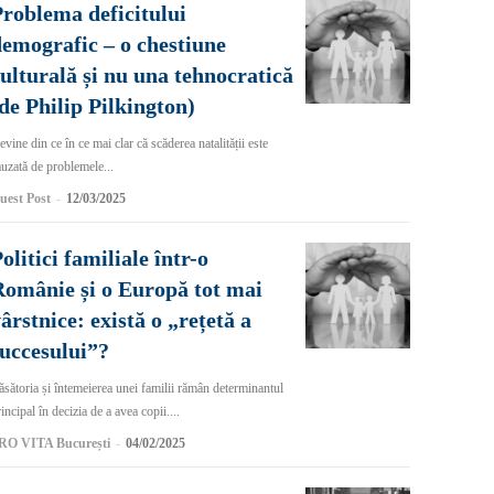
roblema deficitului
emografic – o chestiune
ulturală și nu una tehnocratică
de Philip Pilkington)
vine din ce în ce mai clar că scăderea natalității este
uzată de problemele...
uest Post
-
12/03/2025
olitici familiale într-o
omânie și o Europă tot mai
ârstnice: există o „rețetă a
uccesului”?
sătoria și întemeierea unei familii rămân determinantul
incipal în decizia de a avea copii....
RO VITA București
-
04/02/2025