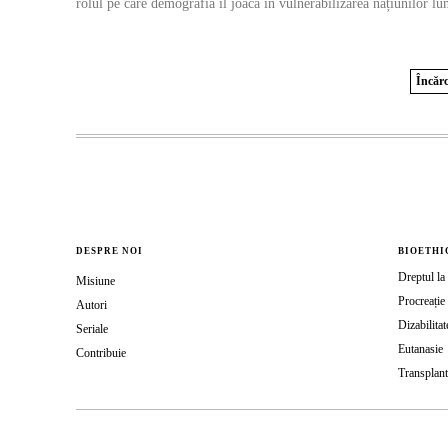
rolul pe care demografia îl joacă în vulnerabilizarea națiunilor lum
Încărc
DESPRE NOI
BIOETHI
Dreptul la 
Misiune
Procreație 
Autori
Dizabilitat
Seriale
Eutanasie
Contribuie
Transplant