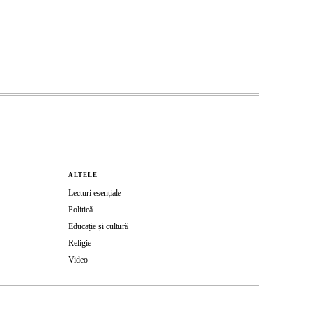
ALTELE
Lecturi esențiale
Politică
Educație și cultură
Religie
Video