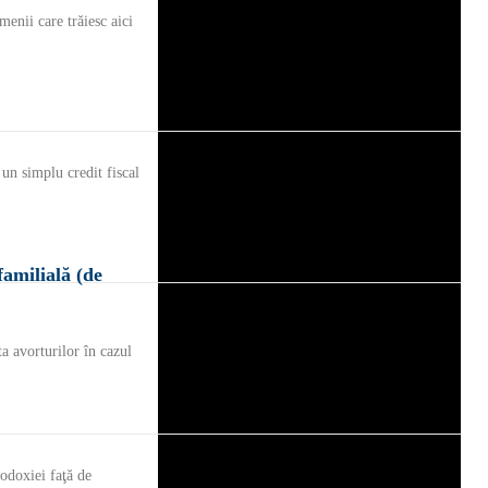
enii care trăiesc aici
 un simplu credit fiscal
familială (de
a avorturilor în cazul
todoxiei faţă de