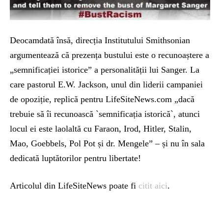
Deocamdată însă, direcția Institutului Smithsonian
argumentează că prezența bustului este o recunoaștere a
„semnificației istorice” a personalității lui Sanger. La
care pastorul E.W. Jackson, unul din liderii campaniei
de opoziție, replică pentru LifeSiteNews.com „dacă
trebuie să îi recunoască `semnificația istorică`, atunci
locul ei este laolaltă cu Faraon, Irod, Hitler, Stalin,
Mao, Goebbels, Pol Pot și dr. Mengele” – și nu în sala
dedicată luptătorilor pentru libertate!
Articolul din LifeSiteNews poate fi
citit aici
.