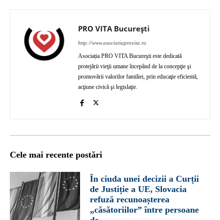
PRO VITA București
http://www.asociatiaprovita.ro
Asociația PRO VITA Bucureşti este dedicată
protejării vieţii umane începând de la concepţie şi
promovării valorilor familiei, prin educaţie eficientă,
acţiune civică şi legislaţie.
Cele mai recente postări
În ciuda unei decizii a Curții
de Justiție a UE, Slovacia
refuză recunoașterea
„căsătoriilor” între persoane
de...