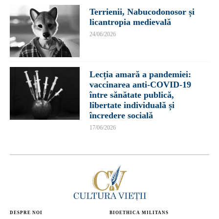
Terrienii, Nabucodonosor și
licantropia medievală
24/06/2026
Lecția amară a pandemiei:
vaccinarea anti-COVID-19
între sănătate publică,
libertate individuală și
încredere socială
17/06/2026
DESPRE NOI
BIOETHICA MILITANS