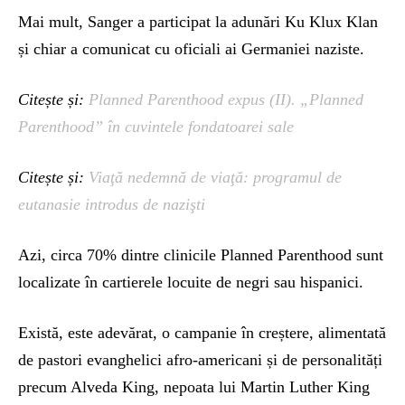
Mai mult, Sanger a participat la adunări Ku Klux Klan
și chiar a comunicat cu oficiali ai Germaniei naziste.
Citește și:
Planned Parenthood expus (II). „Planned
Parenthood” în cuvintele fondatoarei sale
Citește și:
Viaţă nedemnă de viaţă: programul de
eutanasie introdus de nazişti
Azi, circa 70% dintre clinicile Planned Parenthood sunt
localizate în cartierele locuite de negri sau hispanici.
Există, este adevărat, o campanie în creștere, alimentată
de pastori evanghelici afro-americani și de personalități
precum Alveda King, nepoata lui Martin Luther King