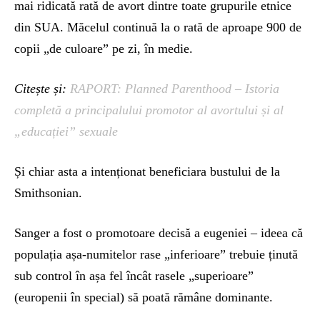
mai ridicată rată de avort dintre toate grupurile etnice
din SUA. Măcelul continuă la o rată de aproape 900 de
copii „de culoare” pe zi, în medie.
Citește și:
RAPORT: Planned Parenthood – Istoria
completă a principalului promotor al avortului și al
„educației” sexuale
Și chiar asta a intenționat beneficiara bustului de la
Smithsonian.
Sanger a fost o promotoare decisă a eugeniei – ideea că
populația așa-numitelor rase „inferioare” trebuie ținută
sub control în așa fel încât rasele „superioare”
(europenii în special) să poată rămâne dominante.