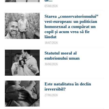
05/08/2026
Starea „conservatorismului”
vest-european: un politician
homosexual a cumpărat un
copil și acum vrea să fie
lăudat
18/07/2026
Statutul moral al
embrionului uman
30/06/2026
Este natalitatea în declin
ireversibil?
27/06/2026