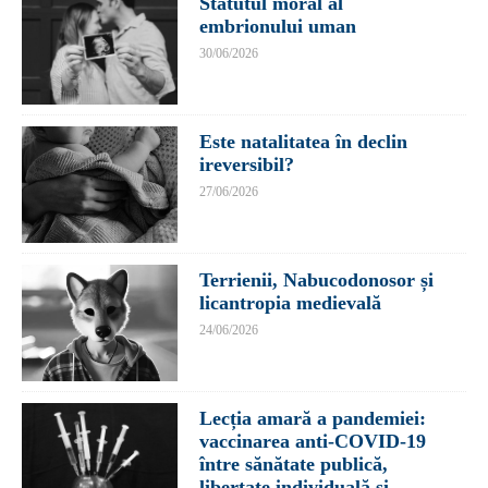
Statutul moral al
embrionului uman
30/06/2026
Este natalitatea în declin
ireversibil?
27/06/2026
Terrienii, Nabucodonosor și
licantropia medievală
24/06/2026
Lecția amară a pandemiei:
vaccinarea anti-COVID-19
între sănătate publică,
libertate individuală și