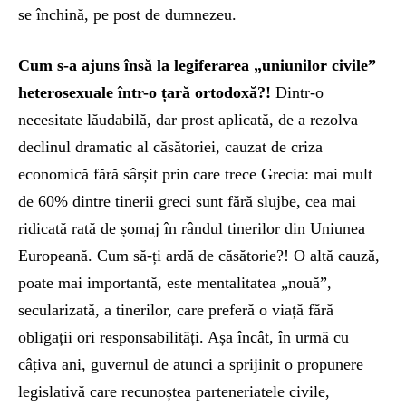
se închină, pe post de dumnezeu.
Cum s-a ajuns însă la legiferarea „uniunilor civile”
heterosexuale într-o țară ortodoxă?!
Dintr-o
necesitate lăudabilă, dar prost aplicată, de a rezolva
declinul dramatic al căsătoriei, cauzat de criza
economică fără sârșit prin care trece Grecia: mai mult
de 60% dintre tinerii greci sunt fără slujbe, cea mai
ridicată rată de șomaj în rândul tinerilor din Uniunea
Europeană. Cum să-ți ardă de căsătorie?! O altă cauză,
poate mai importantă, este mentalitatea „nouă”,
secularizată, a tinerilor, care preferă o viață fără
obligații ori responsabilități. Așa încât, în urmă cu
câțiva ani, guvernul de atunci a sprijinit o propunere
legislativă care recunoștea parteneriatele civile,