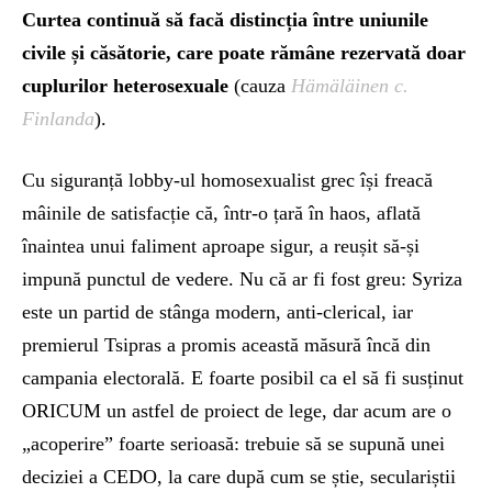
Curtea continuă să facă distincția între uniunile
civile și căsătorie, care poate rămâne rezervată doar
cuplurilor heterosexuale
(cauza
Hämäläinen c.
Finlanda
).
Cu siguranță lobby-ul homosexualist grec își freacă
mâinile de satisfacție că, într-o țară în haos, aflată
înaintea unui faliment aproape sigur, a reușit să-și
impună punctul de vedere. Nu că ar fi fost greu: Syriza
este un partid de stânga modern, anti-clerical, iar
premierul Tsipras a promis această măsură încă din
campania electorală. E foarte posibil ca el să fi susținut
ORICUM un astfel de proiect de lege, dar acum are o
„acoperire” foarte serioasă: trebuie să se supună unei
deciziei a CEDO, la care după cum se știe, seculariștii