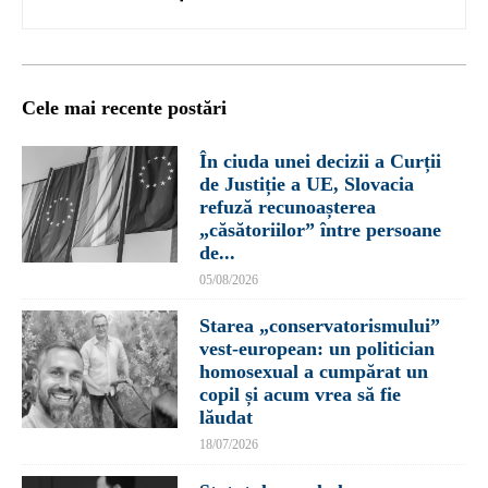
Cele mai recente postări
În ciuda unei decizii a Curții
de Justiție a UE, Slovacia
refuză recunoașterea
„căsătoriilor” între persoane
de...
05/08/2026
Starea „conservatorismului”
vest-european: un politician
homosexual a cumpărat un
copil și acum vrea să fie
lăudat
18/07/2026