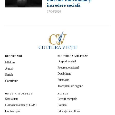
încredere socială
17/06/2026
DESPRE NOI
BIOETHICA MILITANS
Dreptul la viață
Misiune
Procreație asistată
Autori
Dizabilitate
Seriale
Eutanasie
Contribuie
Transplant de organe
OMUL VIITORULUI
ALTELE
Sexualitate
Lecturi esențiale
Homosexualitate și LGBT
Politică
Contracepție
Educație și cultură