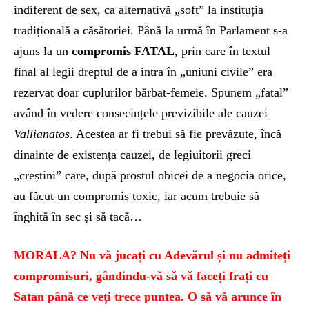
indiferent de sex, ca alternativă „soft” la instituția
tradițională a căsătoriei. Până la urmă în Parlament s-a
ajuns la un
compromis FATAL
, prin care în textul
final al legii dreptul de a intra în „uniuni civile” era
rezervat doar cuplurilor bărbat-femeie. Spunem „fatal”
având în vedere consecințele previzibile ale cauzei
Vallianatos
. Acestea ar fi trebui să fie prevăzute, încă
dinainte de existența cauzei, de legiuitorii greci
„creștini” care, după prostul obicei de a negocia orice,
au făcut un compromis toxic, iar acum trebuie să
înghită în sec și să tacă…
MORALA? Nu vă jucați cu Adevărul și nu admiteți
compromisuri, gândindu-vă să vă faceți frați cu
Satan până ce veți trece puntea. O să vă arunce în