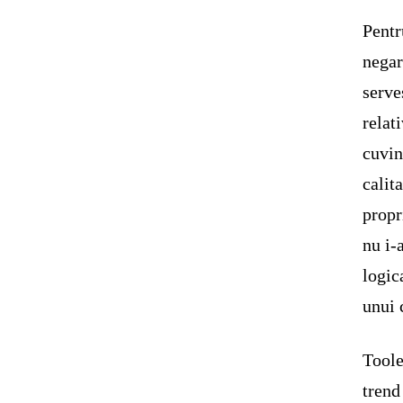
Pentr
negar
serve
relat
cuvin
calit
propr
nu i-
logic
unui 
Toole
trend