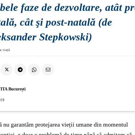
ele faze de dezvoltare, atât pr
ală, cât şi post-natală (de
eksander Stepkowski)
a viață
ITA București
019
 nu garantăm protejarea vieții umane din momentul
epției, e doar o problemă de timp până să admitem că