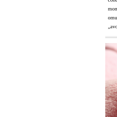
mome
omul
„avo