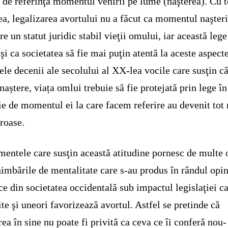
 de referinţă momentul venirii pe lume (naşterea). Cu t
ea, legalizarea avortului nu a făcut ca momentul naşteri
re un statut juridic stabil vieţii omului, iar această lege
 şi ca societatea să fie mai puţin atentă la aceste aspecte
ele decenii ale secolului al XX-lea vocile care susţin că
naștere, viața omlui trebuie să fie protejată prin lege în
ie de momentul ei la care facem referire au devenit tot
roase.
entele care susţin această atitudine pornesc de multe 
himbările de mentalitate care s-au produs în rândul opin
ce din societatea occidentală sub impactul legislaţiei c
te şi uneori favorizează avortul. Astfel se pretinde că
rea în sine nu poate fi privită ca ceva ce îi conferă nou-