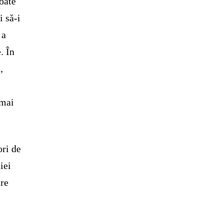
oate
i să-i
 a
. În
,
 mai
ori de
iei
are