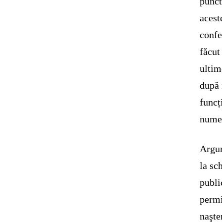
punct
acest
confe
făcut
ultim
după 
funcț
nume
Argum
la sc
publi
permi
naşte