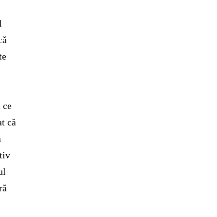
l
că
te
 ce
at că
n
tiv
ul
ră