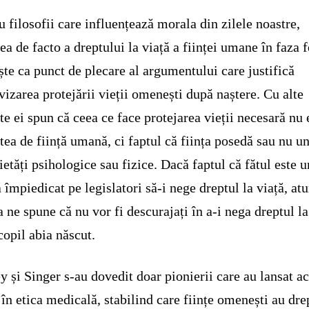
u filosofii care influențează morala din zilele noastre,
ea de facto a dreptului la viață a ființei umane în faza f
ște ca punct de plecare al argumentului care justifică
ivizarea protejării vieții omenești după naștere. Cu alte
te ei spun că ceea ce face protejarea vieții necesară nu 
atea de ființă umană, ci faptul că ființa posedă sau nu u
ietăți psihologice sau fizice. Dacă faptul că fătul este
a împiedicat pe legislatori să-i nege dreptul la viață, at
a ne spune că nu vor fi descurajați în a-i nega dreptul la
copil abia născut.
y și Singer s-au dovedit doar pionierii care au lansat ac
 în etica medicală, stabilind care ființe omenești au dre