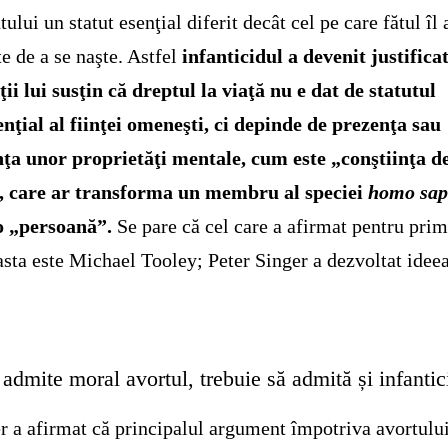
tului un statut esenţial diferit decât cel pe care fătul îl
te de a se naşte. Astfel
infanticidul a devenit justificat
ii lui susţin că dreptul la viaţă nu e dat de statutul
enţial al fiinţei omeneşti, ci depinde de prezenţa sau
ţa unor proprietăţi mentale, cum este „conştiinţa d
”, care ar transforma un membru al speciei
homo sap
o „persoană”.
Se pare că cel care a afirmat pentru pri
asta este Michael Tooley; Peter Singer a dezvoltat ideea
admite moral avortul, trebuie să admită și infantic
r a afirmat că principalul argument împotriva avortulu