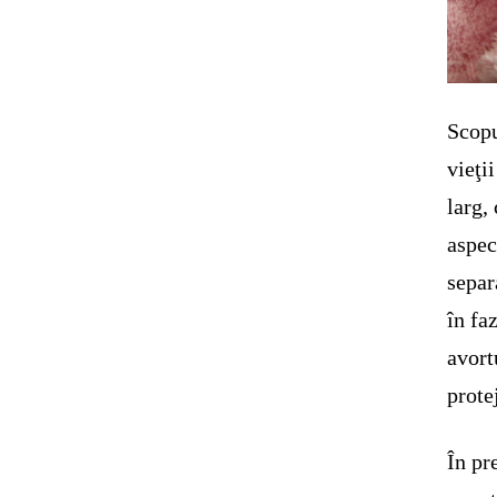
Scopu
vieţi
larg,
aspec
separ
în fa
avort
prote
În pr