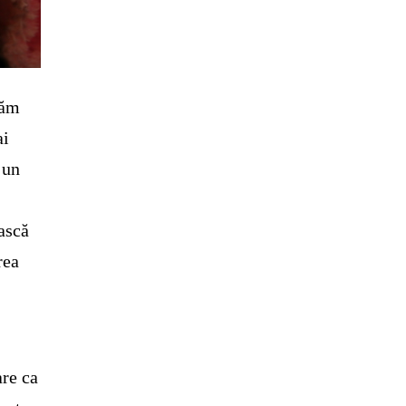
dăm
ai
 un
ască
rea
are ca