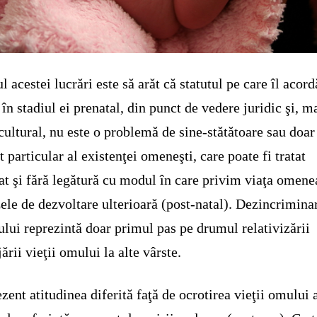
l acestei lucrări este să arăt că statutul pe care îl acor
i în stadiul ei prenatal, din punct de vedere juridic şi, m
 cultural, nu este o problemă de sine-stătătoare sau doar
t particular al existenţei omeneşti, care poate fi tratat
at şi fără legătură cu modul în care privim viaţa omene
zele de dezvoltare ulterioară (post-natal). Dezincrimina
ului reprezintă doar primul pas pe drumul relativizării
jării vieţii omului la alte vârste.
ezent atitudinea diferită faţă de ocrotirea vieţii omului 