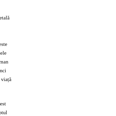
etală
este
nele
 uman
unci
 viață
est
ptul