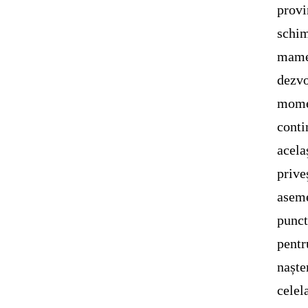
provi
schim
mamei
dezvo
momen
conti
acela
prive
aseme
punct
pentr
naște
celel