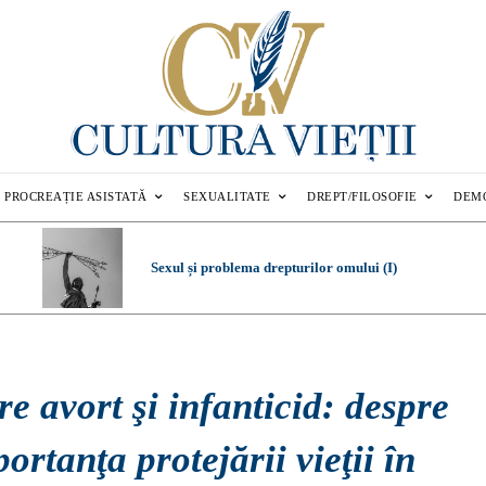
PROCREAȚIE ASISTATĂ
SEXUALITATE
DREPT/FILOSOFIE
DEM
Sexul și problema drepturilor omului (I)
re avort şi infanticid: despre
ortanţa protejării vieţii în