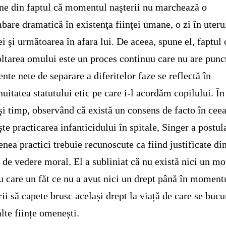
ne din faptul că momentul naşterii nu marchează o
bare dramatică în existenţa fiinţei umane, o zi în uteru
 şi următoarea în afara lui. De aceea, spune el, faptul 
ltarea omului este un proces continuu care nu are punc
te nete de separare a diferitelor faze se reflectă în
nuitatea statutului etic pe care i-l acordăm copilului. În
şi timp, observând că există un consens de facto în ceea
şte practicarea infanticidului în spitale, Singer a postul
nea practici trebuie recunoscute ca fiind justificate di
 de vedere moral. El a subliniat că nu există nici un mo
u care un făt ce nu a avut nici un drept până în moment
rii să capete brusc același drept la viață de care se bucu
alte ființe omenești.