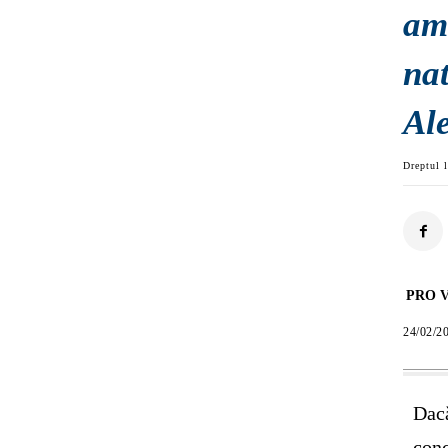
amb
nat
Al
Dreptul l
PRO V
24/02/2
Dacă
conc