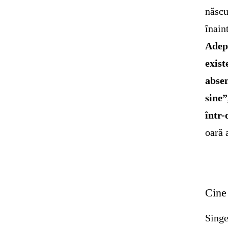
născu
înain
Adepţ
exist
absen
sine
într-
oară 
Cine 
Singe