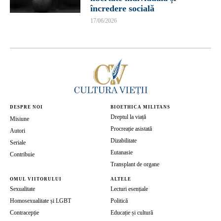
încredere socială
17/06/2026
DESPRE NOI
BIOETHICA MILITANS
Dreptul la viață
Misiune
Procreație asistată
Autori
Dizabilitate
Seriale
Eutanasie
Contribuie
Transplant de organe
OMUL VIITORULUI
ALTELE
Sexualitate
Lecturi esențiale
Homosexualitate și LGBT
Politică
Contracepție
Educație și cultură