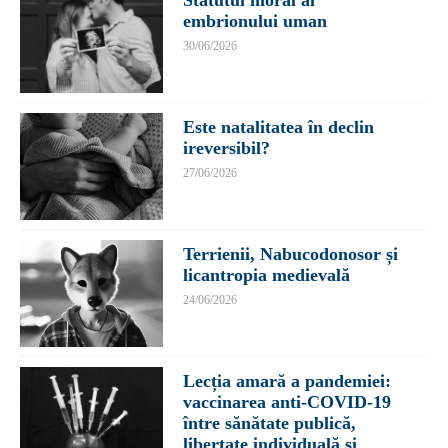
Statutul moral al
embrionului uman
30/06/2026
Este natalitatea în declin
ireversibil?
27/06/2026
Terrienii, Nabucodonosor și
licantropia medievală
24/06/2026
Lecția amară a pandemiei:
vaccinarea anti-COVID-19
între sănătate publică,
libertate individuală și