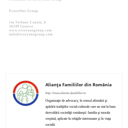
EveryOne Group
via Stefano Canzio, 6
16149 Genova
www.everyonegroup.com
info@everyonegroup.com
Alianța Familiilor din România
http://www.alianta-familiilor.ro
Organizaţie de advocacy, în sensul afirmării şi
apărării tradiţiilor social-culturale care au stat la baza
dezvoltării societăţii româneşti: familia şi morala
creştină, aplicate în relaţiile interumane şi în viaţa
socială.