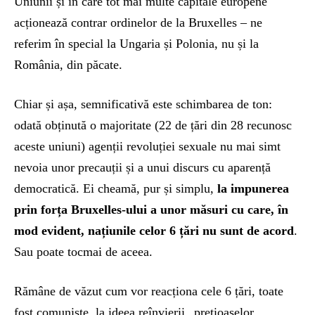
Uniunii și în care tot mai multe capitale europene
acționează contrar ordinelor de la Bruxelles – ne
referim în special la Ungaria și Polonia, nu și la
România, din păcate.
Chiar și așa, semnificativă este schimbarea de ton:
odată obținută o majoritate (22 de țări din 28 recunosc
aceste uniuni) agenții revoluției sexuale nu mai simt
nevoia unor precauții și a unui discurs cu aparență
democratică. Ei cheamă, pur și simplu,
la impunerea
prin forța Bruxelles-ului a unor măsuri cu care, în
mod evident, națiunile celor 6 țări nu sunt de acord
.
Sau poate tocmai de aceea.
Rămâne de văzut cum vor reacționa cele 6 țări, toate
fost comuniste, la ideea reînvierii „prețioaselor