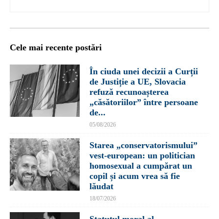
Cele mai recente postări
În ciuda unei decizii a Curții
de Justiție a UE, Slovacia
refuză recunoașterea
„căsătoriilor” între persoane
de...
05/08/2026
Starea „conservatorismului”
vest-european: un politician
homosexual a cumpărat un
copil și acum vrea să fie
lăudat
18/07/2026