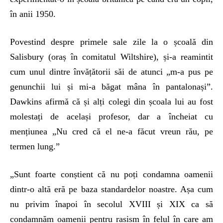
în anii 1950.
Povestind despre primele sale zile la o școală din
Salisbury (oraș în comitatul Wiltshire), și-a reamintit
cum unul dintre învățătorii săi de atunci „m-a pus pe
genunchii lui și mi-a băgat mâna în pantalonași”.
Dawkins afirmă că și alți colegi din școala lui au fost
molestați de același profesor, dar a încheiat cu
mențiunea „Nu cred că el ne-a făcut vreun rău, pe
termen lung.”
„Sunt foarte conștient că nu poți condamna oamenii
dintr-o altă eră pe baza standardelor noastre. Așa cum
nu privim înapoi în secolul XVIII și XIX ca să
condamnăm oamenii pentru rasism în felul în care am