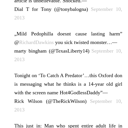
article is unbelievable. Shocked.—
Dial T for Tony (@tonybalogna)
September 10,
2013
„Mild Pedophilla doesnt cause lasting harm”
@
RichardDawkins
you sick twisted monster…—
marty bingham (@TexasLiberty14)
September 10,
2013
Tonight on ‘To Catch A Predator’…this Oxford don
is messaging what he thinks is a 14-year old girl
with the screen name Hot4GodlessDaddy”—
Rick Wilson (@TheRickWilson)
September 10,
2013
This just in: Man who spent entire adult life in