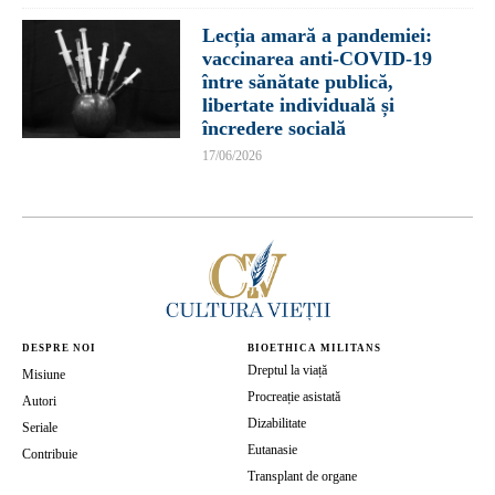
Lecția amară a pandemiei:
vaccinarea anti-COVID-19
între sănătate publică,
libertate individuală și
încredere socială
17/06/2026
DESPRE NOI
BIOETHICA MILITANS
Dreptul la viață
Misiune
Procreație asistată
Autori
Dizabilitate
Seriale
Eutanasie
Contribuie
Transplant de organe