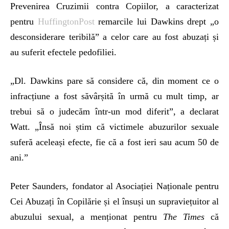
Prevenirea Cruzimii contra Copiilor, a caracterizat
pentru
HuffingtonPost
remarcile lui Dawkins drept „o
desconsiderare teribilă” a celor care au fost abuzați și
au suferit efectele pedofiliei.
„Dl. Dawkins pare să considere că, din moment ce o
infracțiune a fost săvârșită în urmă cu mult timp, ar
trebui să o judecăm într-un mod diferit”, a declarat
Watt. „Însă noi știm că victimele abuzurilor sexuale
suferă aceleași efecte, fie că a fost ieri sau acum 50 de
ani.”
Peter Saunders, fondator al Asociației Naționale pentru
Cei Abuzați în Copilărie și el însuși un supraviețuitor al
abuzului sexual, a menționat pentru
The Times
că