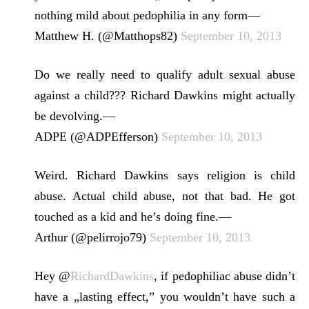
nothing mild about pedophilia in any form—
Matthew H. (@Matthops82)
September 10, 2013
Do we really need to qualify adult sexual abuse
against a child??? Richard Dawkins might actually
be devolving.—
ADPE (@ADPEfferson)
September 10, 2013
Weird. Richard Dawkins says religion is child
abuse. Actual child abuse, not that bad. He got
touched as a kid and he’s doing fine.—
Arthur (@pelirrojo79)
September 10, 2013
Hey @
RichardDawkins
, if pedophiliac abuse didn’t
have a „lasting effect,” you wouldn’t have such a