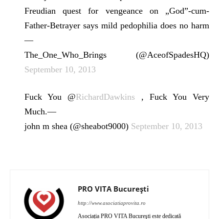
Freudian quest for vengeance on „God”-cum-
Father-Betrayer says mild pedophilia does no harm
—
The_One_Who_Brings (@AceofSpadesHQ)
September 10, 2013
Fuck You @
RichardDawkins
, Fuck You Very
Much.—
john m shea (@sheabot9000)
September 10, 2013
PRO VITA București
http://www.asociatiaprovita.ro
Asociația PRO VITA Bucureşti este dedicată