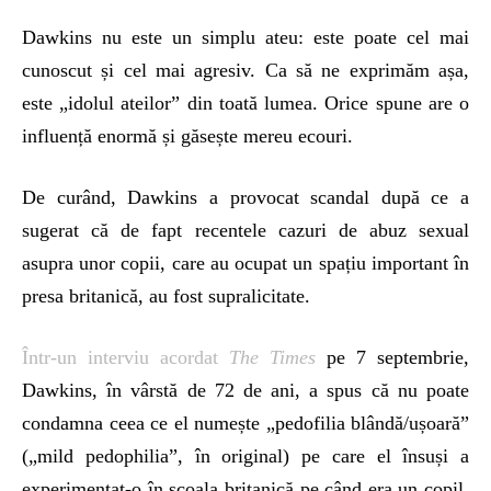
Dawkins nu este un simplu ateu: este poate cel mai
cunoscut și cel mai agresiv. Ca să ne exprimăm așa,
este „idolul ateilor” din toată lumea. Orice spune are o
influență enormă și găsește mereu ecouri.
De curând, Dawkins a provocat scandal după ce a
sugerat că de fapt recentele cazuri de abuz sexual
asupra unor copii, care au ocupat un spațiu important în
presa britanică, au fost supralicitate.
Într-un interviu acordat
The Times
pe 7 septembrie,
Dawkins, în vârstă de 72 de ani, a spus că nu poate
condamna ceea ce el numește „pedofilia blândă/ușoară”
(„mild pedophilia”, în original) pe care el însuși a
experimentat-o în școala britanică pe când era un copil,