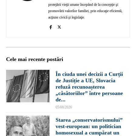
protejării vieţii umane începând de la concepţie şi
promovării valorilor familiei, prin educaţie eficientă,
acţiune civică şi legislaţie.
Cele mai recente postări
În ciuda unei decizii a Curții
de Justiție a UE, Slovacia
refuză recunoașterea
„căsătoriilor” între persoane
de...
05/08/2026
Starea „conservatorismului”
vest-european: un politician
homosexual a cumpărat un