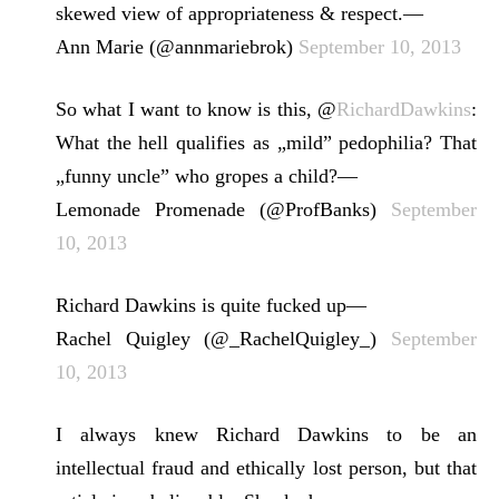
skewed view of appropriateness & respect.—
Ann Marie (@annmariebrok)
September 10, 2013
So what I want to know is this, @
RichardDawkins
:
What the hell qualifies as „mild” pedophilia? That
„funny uncle” who gropes a child?—
Lemonade Promenade (@ProfBanks)
September
10, 2013
Richard Dawkins is quite fucked up—
Rachel Quigley (@_RachelQuigley_)
September
10, 2013
I always knew Richard Dawkins to be an
intellectual fraud and ethically lost person, but that