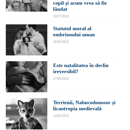
copil și acum vrea să fie
lăudat
18/07/2026
Statutul moral al
embrionului uman
30/06/2026
Este natalitatea în declin
ireversibil?
27/06/2026
Terrienii, Nabucodonosor și
licantropia medievală
24/06/2026