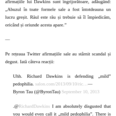
afirmațiile lui Dawkins sunt îngrijorătoare, adăugând:
„Abuzul în toate formele sale a fost întotdeauna un
lucru greșit. Răul este rău și trebuie să îl împiedicăm,
oricând și oriunde acesta apare.”
—
Pe rețeaua Twitter afirmațiile sale au stârnit scandal și
degust. Iată câteva reacții:
Uhh. Richard Dawkins is defending „mild”
pedophilia.
salon.com/2013/09/10/ric…
—
Byron Tau (@ByronTau)
September 10, 2013
.@
RichardDawkins
I am absolutely disgusted that
you would even call it „mild pedophilia”. There is