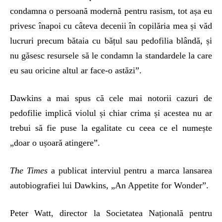
condamna o persoană modernă pentru rasism, tot așa eu
privesc înapoi cu câteva decenii în copilăria mea și văd
lucruri precum bătaia cu bățul sau pedofilia blândă, și
nu găsesc resursele să le condamn la standardele la care
eu sau oricine altul ar face-o astăzi”.
Dawkins a mai spus că cele mai notorii cazuri de
pedofilie implică violul și chiar crima și acestea nu ar
trebui să fie puse la egalitate cu ceea ce el numește
„doar o ușoară atingere”.
The Times
a publicat interviul pentru a marca lansarea
autobiografiei lui Dawkins, „An Appetite for Wonder”.
Peter Watt, director la Societatea Națională pentru