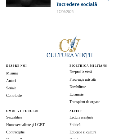
încredere socială
17/06/2026
DESPRE NOI
BIOETHICA MILITANS
Dreptul la viață
Misiune
Procreație asistată
Autori
Dizabilitate
Seriale
Eutanasie
Contribuie
Transplant de organe
OMUL VIITORULUI
ALTELE
Sexualitate
Lecturi esențiale
Homosexualitate și LGBT
Politică
Contracepție
Educație și cultură