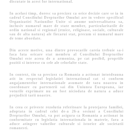
discutate in acest for international.
In acelasi timp, doresc sa precizez ca orice decizie care se ia in
cadrul Consiliului Drepturilor Omului are in vedere specificul
Organizatiei Natiunilor Unite si anume universalitatea sa,
inclusiv numarul mare de state member, particularitatile de
ordin national si regional (etnice, religioase, sociale, culturale
sau de alta natura) ale fiecarui stat, precum si numarul mare
de teme abordate.
Din aceste motive, una dintre provocarile careia trebuie sa-i
faca fata oricare stat membru al Consiliului Drepturilor
Omului este aceea de a armoniza, pe cat posibil, propriile
pozitii si interese cu cele ale celorlalte state.
In context, tin sa precizez ca Romania a actionat intotdeauna
atit in respectul legislatiei international cat si conform
angajamentelor internationale asumate de tara noastra in
coordonare cu partenerii sai din Uniunea Europeana, iar
voturile exprimate nu au fost niciodata de natura a aduce
prejudicii tarii noastre.
In ceea ce priveste rezolutia referitoare la protejarea familiei,
adoptata in cadrul celei de-a 26-a sesiuni a Consiliului
Drepturilor Omului, va pot asigura ca Romania a actionat in
conformitate cu legislatia internationala in materie, fara a
aduce atingere valorilor culturale si istorice ale societatii
romanesti.