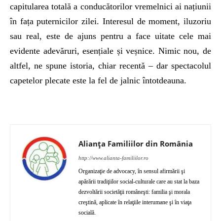
capitularea totală a conducătorilor vremelnici ai națiunii
în fața puternicilor zilei. Interesul de moment, iluzoriu
sau real, este de ajuns pentru a face uitate cele mai
evidente adevăruri, esențiale și veșnice. Nimic nou, de
altfel, ne spune istoria, chiar recentă – dar spectacolul
capetelor plecate este la fel de jalnic întotdeauna.
Alianța Familiilor din România
http://www.alianta-familiilor.ro
Organizaţie de advocacy, în sensul afirmării şi
apărării tradiţiilor social-culturale care au stat la baza
dezvoltării societăţii româneşti: familia şi morala
creştină, aplicate în relaţiile interumane şi în viaţa
socială.