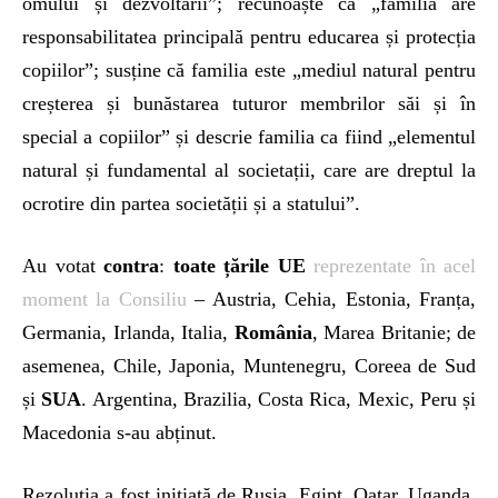
omului și dezvoltarii”; recunoaște că „familia are
responsabilitatea principală pentru educarea și protecția
copiilor”; susține că familia este „mediul natural pentru
creșterea și bunăstarea tuturor membrilor săi și în
special a copiilor” și descrie familia ca fiind „elementul
natural și fundamental al societații, care are dreptul la
ocrotire din partea societății și a statului”.
Au votat
contra
:
toate țările UE
reprezentate în acel
moment la Consiliu
– Austria, Cehia, Estonia, Franța,
Germania, Irlanda, Italia,
România
, Marea Britanie; de
asemenea, Chile, Japonia, Muntenegru, Coreea de Sud
și
SUA
. Argentina, Brazilia, Costa Rica, Mexic, Peru și
Macedonia s-au abținut.
Rezoluția a fost inițiată de Rusia, Egipt, Qatar, Uganda,