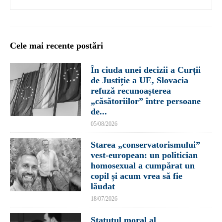
Cele mai recente postări
În ciuda unei decizii a Curții
de Justiție a UE, Slovacia
refuză recunoașterea
„căsătoriilor” între persoane
de...
05/08/2026
Starea „conservatorismului”
vest-european: un politician
homosexual a cumpărat un
copil și acum vrea să fie
lăudat
18/07/2026
Statutul moral al