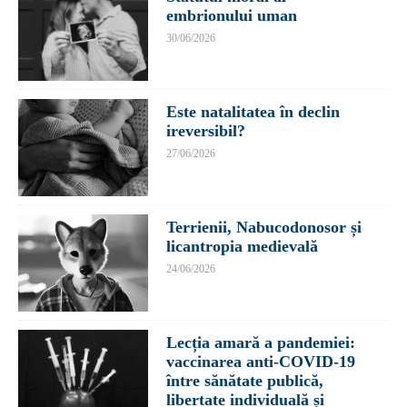
embrionului uman
30/06/2026
Este natalitatea în declin
ireversibil?
27/06/2026
Terrienii, Nabucodonosor și
licantropia medievală
24/06/2026
Lecția amară a pandemiei:
vaccinarea anti-COVID-19
între sănătate publică,
libertate individuală și