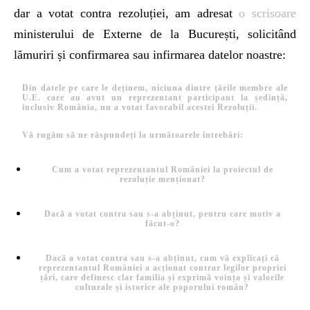
dar a votat contra rezoluției, am adresat
o scrisoare
ministerului de Externe de la București, solicitând
lămuriri și confirmarea sau infirmarea datelor noastre:
Din datele pe care le deținem, niciuna dintre țările membre ale
U.E. care au avut un reprezentant participant la ședință,
inclusiv România, nu a votat favorabil acestei Rezoluții.
Vă rugăm să ne răspundeți la următoarele întrebări:
Cum a votat reprezentantul României la proiectul de
rezoluție menționat?
Dacă a votat contra sau s-a abținut, pentru care motiv a
făcut-o?
Dacă a votat contra sau s-a abținut, cum vă explicați că
reprezentantul României a acționat contrar legilor propriei
țări, care definesc clar familia și exprimă voința și valorile
culturale și istorice ale poporului român?