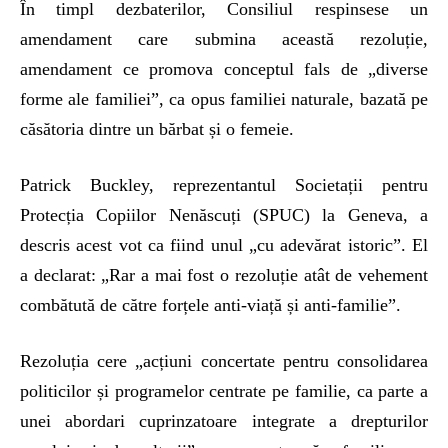
În timpl dezbaterilor, Consiliul respinsese un
amendament care submina această rezoluție,
amendament ce promova conceptul fals de „diverse
forme ale familiei”, ca opus familiei naturale, bazată pe
căsătoria dintre un bărbat și o femeie.
Patrick Buckley, reprezentantul Societații pentru
Protecția Copiilor Nenăscuți (SPUC) la Geneva, a
descris acest vot ca fiind unul „cu adevărat istoric”. El
a declarat: „Rar a mai fost o rezoluție atât de vehement
combătută de către forțele anti-viață și anti-familie”.
Rezoluția cere „acțiuni concertate pentru consolidarea
politicilor și programelor centrate pe familie, ca parte a
unei abordari cuprinzatoare integrate a drepturilor