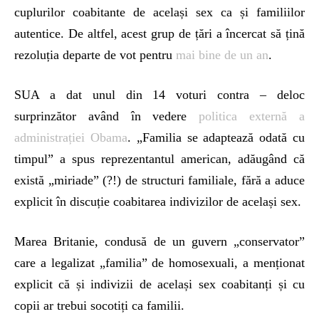
cuplurilor coabitante de același sex ca și familiilor
autentice. De altfel, acest grup de țări a încercat să țină
rezoluția departe de vot pentru
mai bine de un an
.
SUA a dat unul din 14 voturi contra – deloc
surprinzător având în vedere
politica externă a
administrației Obama
. „Familia se adaptează odată cu
timpul” a spus reprezentantul american, adăugând că
există „miriade” (?!) de structuri familiale, fără a aduce
explicit în discuție coabitarea indivizilor de același sex.
Marea Britanie, condusă de un guvern „conservator”
care a legalizat „familia” de homosexuali, a menționat
explicit că și indivizii de același sex coabitanți și cu
copii ar trebui socotiți ca familii.