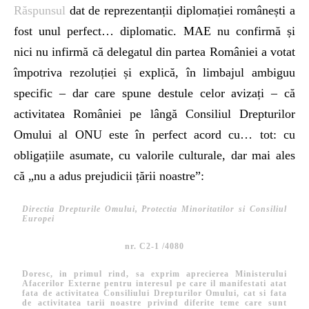
Răspunsul
dat de reprezentanții diplomației românești a
fost unul perfect… diplomatic. MAE nu confirmă și
nici nu infirmă că delegatul din partea României a votat
împotriva rezoluției și explică, în limbajul ambiguu
specific – dar care spune destule celor avizați – că
activitatea României pe lângă Consiliul Drepturilor
Omului al ONU este în perfect acord cu… tot: cu
obligațiile asumate, cu valorile culturale, dar mai ales
că „nu a adus prejudicii țării noastre”:
Directia Drepturile Omului, Protectia Minoritatilor si Consiliul
Europei
nr. C2-1 /4080
Doresc, in primul rind, sa exprim aprecierea Ministerului
Afacerilor Externe pentru interesul pe care il manifestati atat
fata de activitatea Consiliului Drepturilor Omului, cat si fata
de activitatea tarii noastre privind diferite teme care sunt