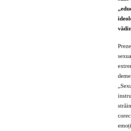
„educ
ideol
vădin
Preze
sexua
extre
demer
„Sexu
instr
străi
corec
emoți