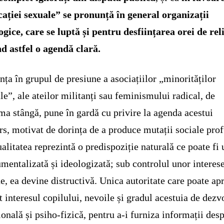
ației sexuale” se pronunță în general organizații
ogice, care se luptă și pentru desființarea orei de reli
d astfel o agendă clară.
nța în grupul de presiune a asociațiilor „minorităților
le”, ale ateilor militanți sau feminismului radical, de
ma stângă, pune în gardă cu privire la agenda acestui
s, motivat de dorința de a produce mutații sociale pro
alitatea reprezintă o predispoziție naturală ce poate fi 
umentalizată și ideologizată; sub controlul unor interes
ne, ea devine distructivă. Unica autoritate care poate ap
t interesul copilului, nevoile și gradul acestuia de dezv
onală și psiho-fizică, pentru a-i furniza informații des