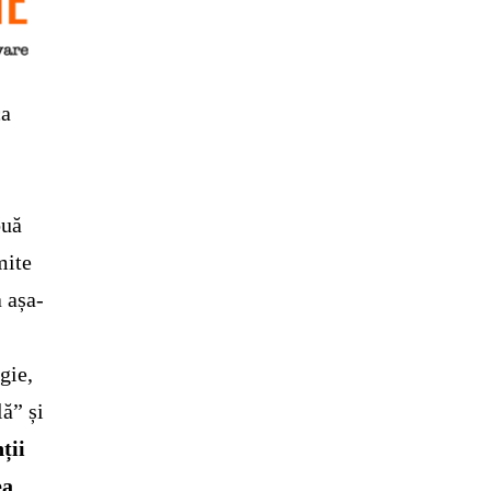
ca
ouă
mite
a așa-
gie,
ă” și
ții
ea