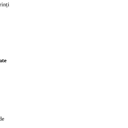
rinți
ate
de