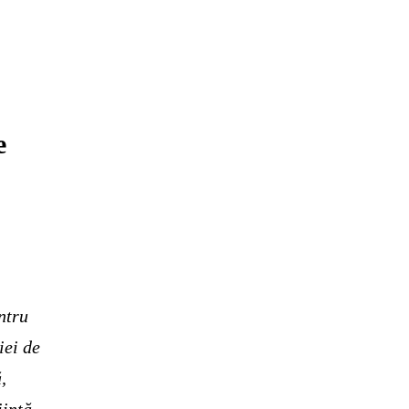
e
ntru
iei de
,