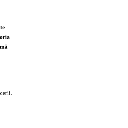
ste
toria
rmă
cerii.