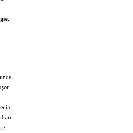
gie,
funde.
ușor
e
recia
oltare
pre