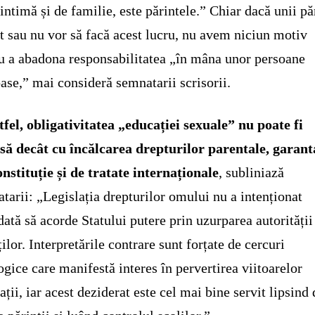
 intimă și de familie, este părintele.” Chiar dacă unii pă
t sau nu vor să facă acest lucru, nu avem niciun motiv
u a abadona responsabilitatea „în mâna unor persoane
ase,” mai consideră semnatarii scrisorii.
tfel, obligativitatea „educației sexuale” nu poate fi
ă decât cu încălcarea drepturilor parentale, garant
nstituție și de tratate internaționale
, subliniază
tarii: „Legislația drepturilor omului nu a intenționat
dată să acorde Statului putere prin uzurparea autorității
ților. Interpretările contrare sunt forțate de cercuri
ogice care manifestă interes în pervertirea viitoarelor
ații, iar acest deziderat este cel mai bine servit lipsind 