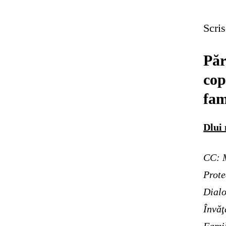
Scris
Păr
cop
fam
Dlui
CC: M
Prote
Dialo
Învăţ