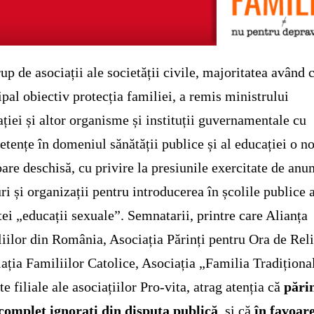
up de asociații ale societății civile, majoritatea având 
ipal obiectiv protecția familiei, a remis ministrului
ției și altor organisme și instituții guvernamentale cu
tențe în domeniul sănătății publice și al educației o n
oare deschisă, cu privire la presiunile exercitate de anu
ri și organizații pentru introducerea în școlile publice 
ei „educații sexuale”. Semnatarii, printre care Alianța
iilor din România, Asociația Părinți pentru Ora de Reli
ația Familiilor Catolice, Asociația „Familia Tradițional
ite filiale ale asociațiilor Pro-vita, atrag atenția că
părin
complet ignorați din disputa publică
, și că
în favoar