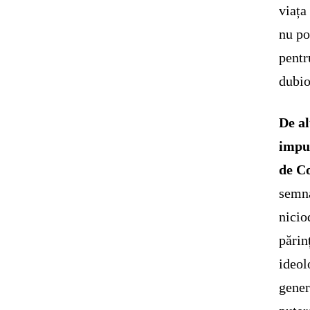
viața
nu po
pentr
dubio
De al
impus
de Co
semna
nicio
părin
ideol
gener