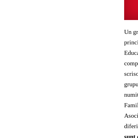
Un gr
princ
Educa
compe
scris
grupu
numit
Famil
Asoci
difer
sunt 