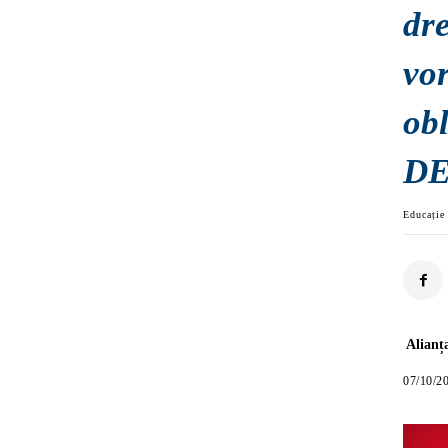
dre
vo
ob
DE
Educație 
Alianț
07/10/2