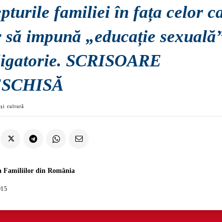
pturile familiei în fața celor c
r să impună „educație sexuală
ligatorie. SCRISOARE
SCHISĂ
și cultură
a Familiilor din România
015