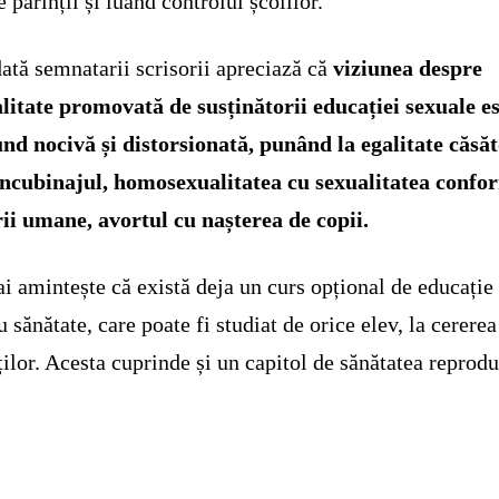
e părinții și luând controlul școlilor.”
ată semnatarii scrisorii apreciază că
viziunea despre
litate promovată de susținătorii educației sexuale e
nd nocivă și distorsionată, punând la egalitate căsă
ncubinajul, homosexualitatea cu sexualitatea confo
ii umane, avortul cu nașterea de copii.
i amintește că există deja un curs opțional de educație
u sănătate, care poate fi studiat de orice elev, la cererea
ților. Acesta cuprinde și un capitol de sănătatea reprodu