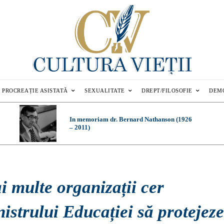
PROCREAȚIE ASISTATĂ
SEXUALITATE
DREPT/FILOSOFIE
DEM
In memoriam dr. Bernard Nathanson (1926
– 2011)
 multe organizații cer
istrului Educației să protejez