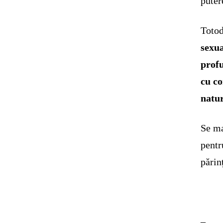
puter
Totod
sexua
profu
cu co
natur
Se ma
pentr
părin
–