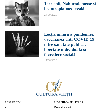
Terrienii, Nabucodonosor și
licantropia medievală
24/06/2026
Lecția amară a pandemiei:
vaccinarea anti-COVID-19
între sănătate publică,
libertate individuală și
încredere socială
17/06/2026
DESPRE NOI
BIOETHICA MILITANS
Dreptul la viață