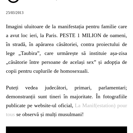
25/03/2013
Imagini uluitoare de la manifestația pentru familie care
a avut loc ieri, la Paris. PESTE 1 MILION de oameni,
în stradă, în apărarea căsătoriei, contra proiectului de
lege „Taubira”, care urmărește să instituie așa-zisa
„căsătorie între persoane de același sex” și adopția de
copii pentru cuplurile de homosexuali.
Puteți vedea judecători, primari, parlamentari;
demonstranții sunt tineri în majoritate. În fotografiile
publicate pe website-ul oficial,
La Manif(estation) pour
tous
se observă și mulți musulmani!