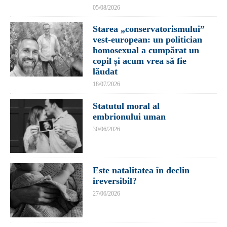
05/08/2026
Starea „conservatorismului”
vest-european: un politician
homosexual a cumpărat un
copil și acum vrea să fie
lăudat
18/07/2026
Statutul moral al
embrionului uman
30/06/2026
Este natalitatea în declin
ireversibil?
27/06/2026