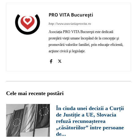
PRO VITA București
http://www.asociatiaprovita.ro
Asociația PRO VITA Bucureşti este dedicată
protejării vieţii umane începând de la concepţie şi
promovării valorilor familiei, prin educaţie eficientă,
acţiune civică şi legislaţie.
Cele mai recente postări
În ciuda unei decizii a Curții
de Justiție a UE, Slovacia
refuză recunoașterea
„căsătoriilor” între persoane
de...