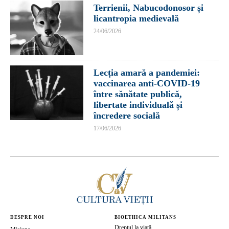
Terrienii, Nabucodonosor și
licantropia medievală
24/06/2026
Lecția amară a pandemiei:
vaccinarea anti-COVID-19
între sănătate publică,
libertate individuală și
încredere socială
17/06/2026
DESPRE NOI
BIOETHICA MILITANS
Dreptul la viață