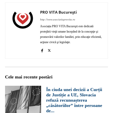
PRO VITA București
http://www.asociatiaprovita.ro
Asociația PRO VITA Bucureşti este dedicată
protejării vieţii umane începând de la concepţie şi
promovării valorilor familiei, prin educaţie eficientă,
acţiune civică şi legislaţie.
Cele mai recente postări
În ciuda unei decizii a Curții
de Justiție a UE, Slovacia
refuză recunoașterea
„căsătoriilor” între persoane
de...