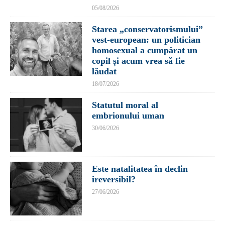
05/08/2026
Starea „conservatorismului”
vest-european: un politician
homosexual a cumpărat un
copil și acum vrea să fie
lăudat
18/07/2026
Statutul moral al
embrionului uman
30/06/2026
Este natalitatea în declin
ireversibil?
27/06/2026