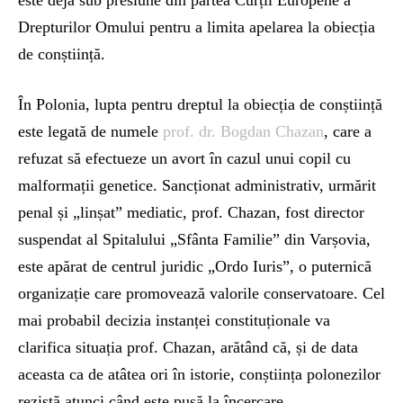
este deja sub presiune din partea Curții Europene a
Drepturilor Omului pentru a limita apelarea la obiecția
de conștiință.
În Polonia, lupta pentru dreptul la obiecția de conștiință
este legată de numele
prof. dr. Bogdan Chazan
, care a
refuzat să efectueze un avort în cazul unui copil cu
malformații genetice. Sancționat administrativ, urmărit
penal și „linșat” mediatic, prof. Chazan, fost director
suspendat al Spitalului „Sfânta Familie” din Varșovia,
este apărat de centrul juridic „Ordo Iuris”, o puternică
organizație care promovează valorile conservatoare. Cel
mai probabil decizia instanței constituționale va
clarifica situația prof. Chazan, arătând că, și de data
aceasta ca de atâtea ori în istorie, conștiința polonezilor
rezistă atunci când este pusă la încercare.