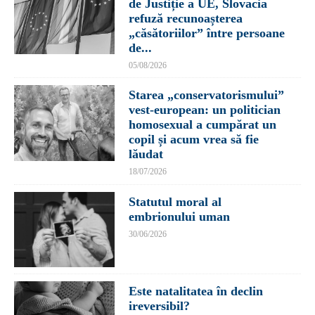
de Justiție a UE, Slovacia
refuză recunoașterea
„căsătoriilor” între persoane
de...
05/08/2026
Starea „conservatorismului”
vest-european: un politician
homosexual a cumpărat un
copil și acum vrea să fie
lăudat
18/07/2026
Statutul moral al
embrionului uman
30/06/2026
Este natalitatea în declin
ireversibil?