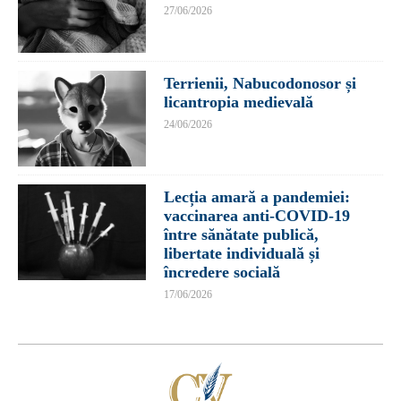
27/06/2026
Terrienii, Nabucodonosor și
licantropia medievală
24/06/2026
Lecția amară a pandemiei:
vaccinarea anti-COVID-19
între sănătate publică,
libertate individuală și
încredere socială
17/06/2026