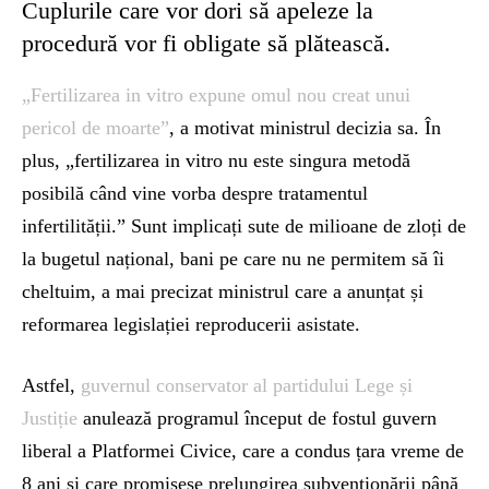
Cuplurile care vor dori să apeleze la
procedură vor fi obligate să plătească.
„Fertilizarea in vitro expune omul nou creat unui
pericol de moarte”
, a motivat ministrul decizia sa. În
plus, „fertilizarea in vitro nu este singura metodă
posibilă când vine vorba despre tratamentul
infertilității.” Sunt implicați sute de milioane de zloți de
la bugetul național, bani pe care nu ne permitem să îi
cheltuim, a mai precizat ministrul care a anunțat și
reformarea legislației reproducerii asistate.
Astfel,
guvernul conservator al partidului Lege și
Justiție
anulează programul început de fostul guvern
liberal a Platformei Civice, care a condus țara vreme de
8 ani și care promisese prelungirea subvenționării până