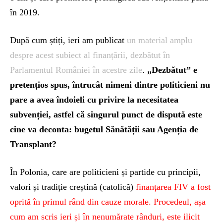
în 2019.
După cum știți, ieri am publicat
un material amplu
despre acest subiect al finanțării, dezbătut în
Parlamentul României în acestre zile
.
„Dezbătut” e
pretențios spus, întrucât nimeni dintre politicieni nu
pare a avea îndoieli cu privire la necesitatea
subvenției, astfel că singurul punct de dispută este
cine va deconta: bugetul Sănătății sau Agenția de
Transplant?
În Polonia, care are politicieni și partide cu principii,
valori și tradiție creștină (catolică)
finanțarea FIV a fost
oprită în primul rând din cauze morale. Procedeul, așa
cum am scris ieri și în nenumărate rânduri, este ilicit