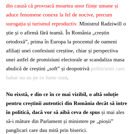
din cauză că provoacă moartea unor ființe umane și
aduce fenomene conexe la fel de nocive, precum
surogația și turismul reproductiv.
Ministrul Radziwill o
știe și o afirmă fără teamă. În România „creștin
ortodoxă”, prima în Europa la procentul de oameni
afiliați unei confesiuni creștine, chiar și perspectiva
unei astfel de promisiuni electorale ar scandaliza masa
abulică de creștini „soft” și deopotrivă
politicienii care
habar nu au pe ce lume sunt
.
Nu eixstă, e din ce în ce mai vizibil, o altă soluție
pentru creștinii autentici din România decât să intre
în politică, dacă vor să aibă ceva de spus
și mai ales
să-i măture din Parlament și ministere pe „pioșii”
panglicari care dau mită prin biserici.