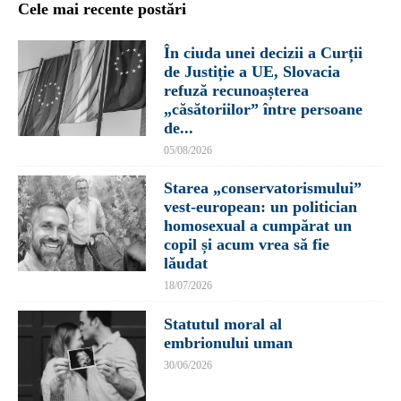
Cele mai recente postări
În ciuda unei decizii a Curții
de Justiție a UE, Slovacia
refuză recunoașterea
„căsătoriilor” între persoane
de...
05/08/2026
Starea „conservatorismului”
vest-european: un politician
homosexual a cumpărat un
copil și acum vrea să fie
lăudat
18/07/2026
Statutul moral al
embrionului uman
30/06/2026