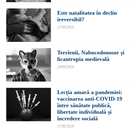
Este natalitatea în declin
ireversibil?
27/06/2026
Terrienii, Nabucodonosor și
licantropia medievală
24/06/2026
Lecția amară a pandemiei:
vaccinarea anti-COVID-19
între sănătate publică,
libertate individuală și
încredere socială
17/06/2026