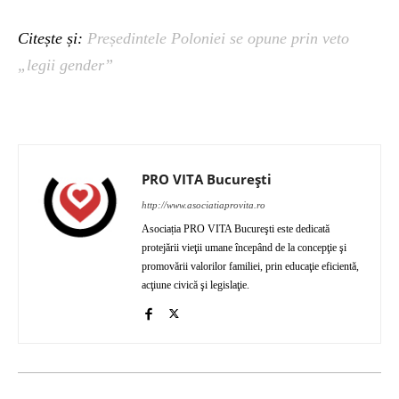
Citește și:
Președintele Poloniei se opune prin veto
„legii gender”
PRO VITA București
http://www.asociatiaprovita.ro
Asociația PRO VITA Bucureşti este dedicată
protejării vieţii umane începând de la concepţie şi
promovării valorilor familiei, prin educaţie eficientă,
acţiune civică şi legislaţie.