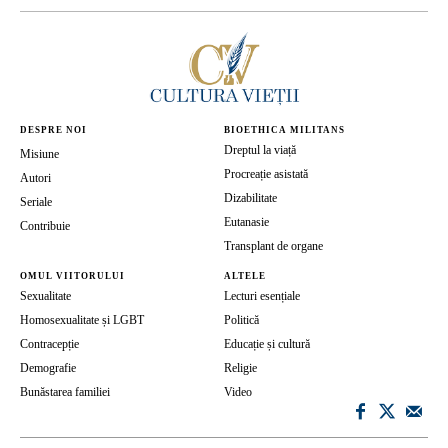
DESPRE NOI
BIOETHICA MILITANS
Dreptul la viață
Misiune
Procreație asistată
Autori
Dizabilitate
Seriale
Eutanasie
Contribuie
Transplant de organe
OMUL VIITORULUI
ALTELE
Sexualitate
Lecturi esențiale
Homosexualitate și LGBT
Politică
Contracepție
Educație și cultură
Demografie
Religie
Bunăstarea familiei
Video