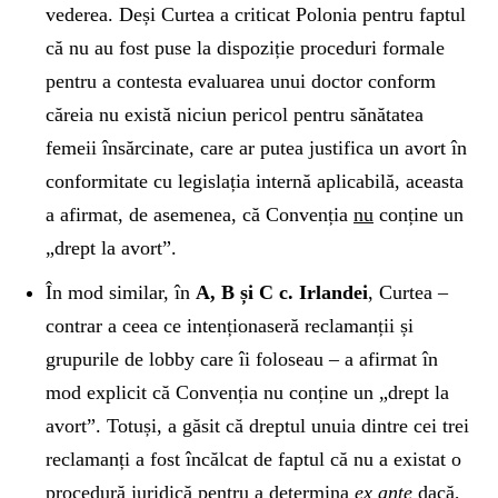
vederea. Deși Curtea a criticat Polonia pentru faptul
că nu au fost puse la dispoziție proceduri formale
pentru a contesta evaluarea unui doctor conform
căreia nu există niciun pericol pentru sănătatea
femeii însărcinate, care ar putea justifica un avort în
conformitate cu legislația internă aplicabilă, aceasta
a afirmat, de asemenea, că Convenția
nu
conține un
„drept la avort”.
În mod similar, în
A, B și C c. Irlandei
, Curtea –
contrar a ceea ce intenționaseră reclamanții și
grupurile de lobby care îi foloseau – a afirmat în
mod explicit că Convenția nu conține un „drept la
avort”. Totuși, a găsit că dreptul unuia dintre cei trei
reclamanți a fost încălcat de faptul că nu a existat o
procedură juridică pentru a determina
ex ante
dacă,