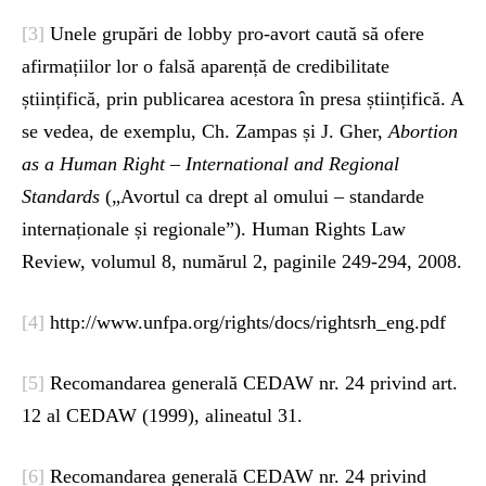
[3]
Unele grupări de lobby pro-avort caută să ofere
afirmațiilor lor o falsă aparență de credibilitate
științifică, prin publicarea acestora în presa științifică. A
se vedea, de exemplu, Ch. Zampas și J. Gher,
Abortion
as a Human Right – International and Regional
Standards
(„Avortul ca drept al omului – standarde
internaționale și regionale”). Human Rights Law
Review, volumul 8, numărul 2, paginile 249-294, 2008.
[4]
http://www.unfpa.org/rights/docs/rightsrh_eng.pdf
[5]
Recomandarea generală CEDAW nr. 24 privind art.
12 al CEDAW (1999), alineatul 31.
[6]
Recomandarea generală CEDAW nr. 24 privind