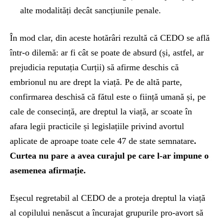
alte modalități decât sancțiunile penale.
În mod clar, din aceste hotărâri rezultă că CEDO se află
într-o dilemă: ar fi cât se poate de absurd (și, astfel, ar
prejudicia reputația Curții) să afirme deschis că
embrionul nu are drept la viață. Pe de altă parte,
confirmarea deschisă că fătul este o ființă umană și, pe
cale de consecință, are dreptul la viață, ar scoate în
afara legii practicile și legislațiile privind avortul
aplicate de aproape toate cele 47 de state semnatare
.
Curtea nu pare a avea curajul pe care l-ar impune o
asemenea afirmație.
Eșecul regretabil al CEDO de a proteja dreptul la viață
al copilului nenăscut a încurajat grupurile pro-avort să