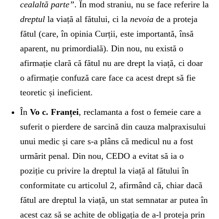
cealaltă parte”
. În mod straniu, nu se face referire la
dreptul
la viață al fătului, ci la
nevoia
de a proteja
fătul (care, în opinia Curții, este importantă, însă
aparent, nu primordială). Din nou, nu există o
afirmație clară că fătul nu are drept la viață, ci doar
o afirmație confuză care face ca acest drept să fie
teoretic și ineficient.
În
Vo c. Franței
, reclamanta a fost o femeie care a
suferit o pierdere de sarcină din cauza malpraxisului
unui medic și care s-a plâns că medicul nu a fost
urmărit penal. Din nou, CEDO a evitat să ia o
poziție cu privire la dreptul la viață al fătului în
conformitate cu articolul 2, afirmând că, chiar dacă
fătul are dreptul la viață, un stat semnatar ar putea în
acest caz să se achite de obligația de a-l proteja prin