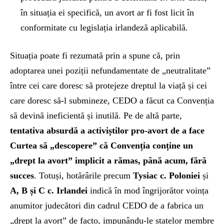
în situația ei specifică, un avort ar fi fost licit în
conformitate cu legislația irlandeză aplicabilă.
Situația poate fi rezumată prin a spune că, prin
adoptarea unei poziții nefundamentate de „neutralitate”
între cei care doresc să protejeze dreptul la viață și cei
care doresc să-l submineze, CEDO a făcut ca Convenția
să devină ineficientă și inutilă. Pe de altă parte,
tentativa absurdă a activiștilor pro-avort de a face
Curtea să „descopere” că Convenția conține un
„drept la avort” implicit a rămas, până acum, fără
succes
. Totuși, hotărârile precum
Tysiac c. Poloniei
și
A, B și C c. Irlandei
indică în mod îngrijorător voința
anumitor judecători din cadrul CEDO de a fabrica un
„drept la avort” de facto, impunându-le statelor membre