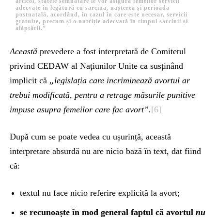
articol, statele semnatare le vor asigura femeilor servicii
adecvate în legătură cu sarcina, nașterea și perioada
postnatală, acordând, în cazul în care este necesar, servicii
gratuite, precum și o nutriție adecvată în timpul sarcinii și
alăptării.”
Această
prevedere a fost interpretată de Comitetul
privind CEDAW al Națiunilor Unite ca susținând
implicit că
„legislația care incriminează avortul ar
trebui modificată, pentru a retrage măsurile punitive
impuse asupra femeilor care fac avort”.
[6]
După cum se poate vedea cu ușurință, această
interpretare absurdă nu are nicio bază în text, dat fiind
că:
textul nu face nicio referire explicită la avort;
se recunoaște în mod general faptul că avortul
nu