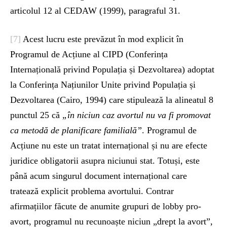
articolul 12 al CEDAW (1999), paragraful 31.
[7]
Acest lucru este prevăzut în mod explicit în
Programul de Acțiune al CIPD (Conferința
Internațională privind Populația și Dezvoltarea) adoptat
la Conferința Națiunilor Unite privind Populația și
Dezvoltarea (Cairo, 1994) care stipulează la alineatul 8
punctul 25 că
„în niciun caz avortul nu va fi promovat
ca metodă de planificare familială”
. Programul de
Acțiune nu este un tratat internațional și nu are efecte
juridice obligatorii asupra niciunui stat. Totuși, este
până acum singurul document internațional care
tratează explicit problema avortului. Contrar
afirmațiilor făcute de anumite grupuri de lobby pro-
avort, programul nu recunoaște niciun „drept la avort”,