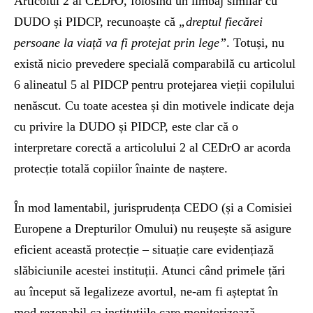
Articolul 2 al CEDrO, folosind un limbaj similar cu
DUDO și PIDCP, recunoaște că
„dreptul fiecărei
persoane la viață va fi protejat prin lege”
. Totuși, nu
există nicio prevedere specială comparabilă cu articolul
6 alineatul 5 al PIDCP pentru protejarea vieții copilului
nenăscut. Cu toate acestea și din motivele indicate deja
cu privire la DUDO și PIDCP, este clar că o
interpretare corectă a articolului 2 al CEDrO ar acorda
protecție totală copiilor înainte de naștere.
În mod lamentabil, jurisprudența CEDO (și a Comisiei
Europene a Drepturilor Omului) nu reușește să asigure
eficient această protecție – situație care evidențiază
slăbiciunile acestei instituții. Atunci când primele țări
au început să legalizeze avortul, ne-am fi așteptat în
mod rezonabil ca instituțiile care monitorizează