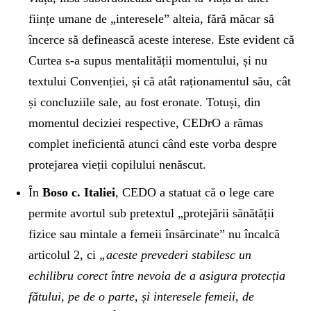
ființe umane de „interesele” alteia, fără măcar să
încerce să definească aceste interese. Este evident că
Curtea s-a supus mentalității momentului, și nu
textului Convenției, și că atât raționamentul său, cât
și concluziile sale, au fost eronate. Totuși, din
momentul deciziei respective, CEDrO a rămas
complet ineficientă atunci când este vorba despre
protejarea vieții copilului nenăscut.
În
Boso c. Italiei
, CEDO a statuat că o lege care
permite avortul sub pretextul „protejării sănătății
fizice sau mintale a femeii însărcinate” nu încalcă
articolul 2, ci
„aceste prevederi stabilesc un
echilibru corect între nevoia de a asigura protecția
fătului, pe de o parte, și interesele femeii, de