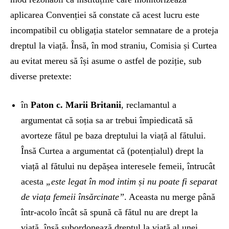
aplicarea Convenției să constate că acest lucru este
incompatibil cu obligația statelor semnatare de a proteja
dreptul la viață. Însă, în mod straniu, Comisia și Curtea
au evitat mereu să își asume o astfel de poziție, sub
diverse pretexte:
în
Paton c. Marii Britanii
, reclamantul a
argumentat că soția sa ar trebui împiedicată să
avorteze fătul pe baza dreptului la viață al fătului.
Însă Curtea a argumentat că (potențialul) drept la
viață al fătului nu depășea interesele femeii, întrucât
acesta
„este legat în mod intim și nu poate fi separat
de viața femeii însărcinate”
. Aceasta nu merge până
într-acolo încât să spună că fătul nu are drept la
viață, însă subordonează dreptul la viață al unei