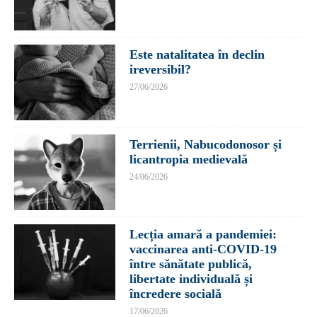
Este natalitatea în declin
ireversibil?
27/06/2026
Terrienii, Nabucodonosor și
licantropia medievală
24/06/2026
Lecția amară a pandemiei:
vaccinarea anti-COVID-19
între sănătate publică,
libertate individuală și
încredere socială
17/06/2026