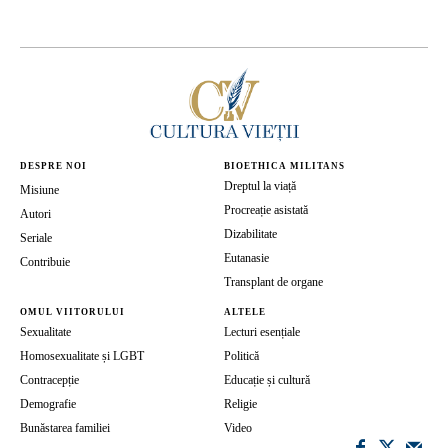
DESPRE NOI
BIOETHICA MILITANS
Dreptul la viață
Misiune
Procreație asistată
Autori
Dizabilitate
Seriale
Eutanasie
Contribuie
Transplant de organe
OMUL VIITORULUI
ALTELE
Sexualitate
Lecturi esențiale
Homosexualitate și LGBT
Politică
Contracepție
Educație și cultură
Demografie
Religie
Bunăstarea familiei
Video