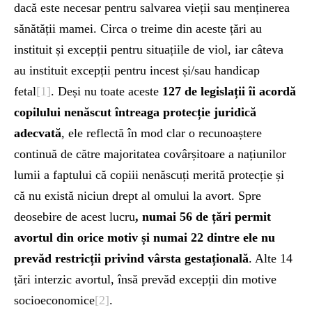
dacă este necesar pentru salvarea vieții sau menținerea
sănătății mamei. Circa o treime din aceste țări au
instituit și excepții pentru situațiile de viol, iar câteva
au instituit excepții pentru incest și/sau handicap
fetal
[1]
. Deși nu toate aceste
127 de legislații îi acordă
copilului nenăscut întreaga protecție juridică
adecvată
, ele reflectă în mod clar o recunoaștere
continuă de către majoritatea covârșitoare a națiunilor
lumii a faptului că copiii nenăscuți merită protecție și
că nu există niciun drept al omului la avort. Spre
deosebire de acest lucru
, numai 56 de țări permit
avortul din orice motiv și numai 22 dintre ele nu
prevăd restricții privind vârsta gestațională
. Alte 14
țări interzic avortul, însă prevăd excepții din motive
socioeconomice
[2]
.