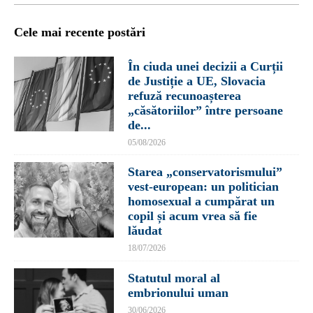
Cele mai recente postări
În ciuda unei decizii a Curții
de Justiție a UE, Slovacia
refuză recunoașterea
„căsătoriilor” între persoane
de...
05/08/2026
Starea „conservatorismului”
vest-european: un politician
homosexual a cumpărat un
copil și acum vrea să fie
lăudat
18/07/2026
Statutul moral al
embrionului uman
30/06/2026