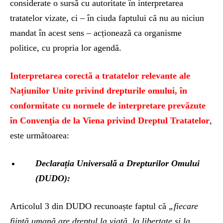
considerate o sursă cu autoritate în interpretarea
tratatelor vizate, ci – în ciuda faptului că nu au niciun
mandat în acest sens – acționează ca organisme
politice, cu propria lor agendă.
Interpretarea corectă a tratatelor relevante ale
Națiunilor Unite privind drepturile omului, în
conformitate cu normele de interpretare prevăzute
în Convenția de la Viena privind Dreptul Tratatelor
,
este următoarea:
Declarația Universală a Drepturilor Omului
(DUDO):
Articolul 3 din DUDO recunoaște faptul că
„fiecare
ființă umană are dreptul la viață, la libertate și la