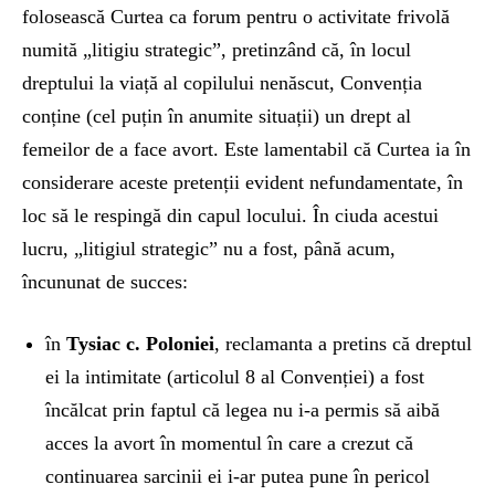
folosească Curtea ca forum pentru o activitate frivolă
numită „litigiu strategic”, pretinzând că, în locul
dreptului la viață al copilului nenăscut, Convenția
conține (cel puțin în anumite situații) un drept al
femeilor de a face avort. Este lamentabil că Curtea ia în
considerare aceste pretenții evident nefundamentate, în
loc să le respingă din capul locului. În ciuda acestui
lucru, „litigiul strategic” nu a fost, până acum,
încununat de succes:
în
Tysiac c. Poloniei
, reclamanta a pretins că dreptul
ei la intimitate (articolul 8 al Convenției) a fost
încălcat prin faptul că legea nu i-a permis să aibă
acces la avort în momentul în care a crezut că
continuarea sarcinii ei i-ar putea pune în pericol