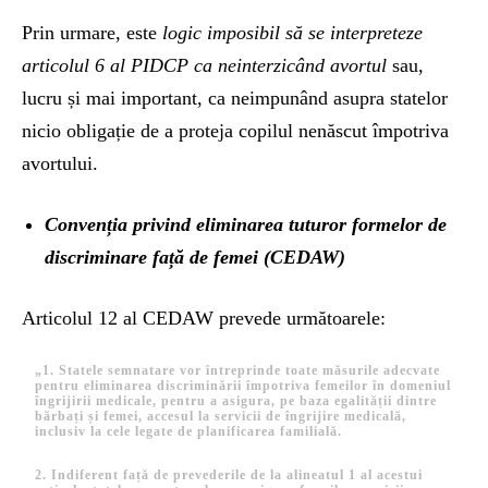
Prin urmare, este
logic imposibil
să se interpreteze
articolul 6 al PIDCP ca neinterzicând avortul
sau,
lucru și mai important, ca neimpunând asupra statelor
nicio obligație de a proteja copilul nenăscut împotriva
avortului.
Convenția privind eliminarea tuturor formelor de
discriminare față de femei (CEDAW)
Articolul 12 al CEDAW prevede următoarele:
„1. Statele semnatare vor întreprinde toate măsurile adecvate
pentru eliminarea discriminării împotriva femeilor în domeniul
îngrijirii medicale, pentru a asigura, pe baza egalității dintre
bărbați și femei, accesul la servicii de îngrijire medicală,
inclusiv la cele legate de planificarea familială.
2. Indiferent față de prevederile de la alineatul 1 al acestui