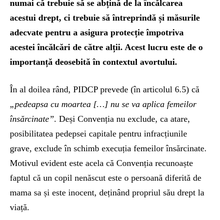
numai că trebuie să se abțină de la încălcarea
acestui drept, ci trebuie să întreprindă și măsurile
adecvate pentru a asigura protecție împotriva
acestei încălcări de către alții. Acest lucru este de o
importanță deosebită în contextul avortului.
În al doilea rând, PIDCP prevede (în articolul 6.5) că
„pedeapsa cu moartea […] nu se va aplica femeilor
însărcinate”
. Deși Convenția nu exclude, ca atare,
posibilitatea pedepsei capitale pentru infracțiunile
grave, exclude în schimb execuția femeilor însărcinate.
Motivul evident este acela că Convenția recunoaște
faptul că un copil nenăscut este o persoană diferită de
mama sa și este inocent, deținând propriul său drept la
viață.