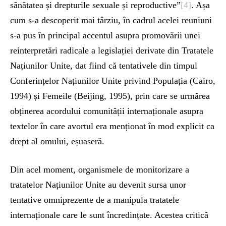
sănătatea și drepturile sexuale și reproductive”
[4]
. Așa
cum s-a descoperit mai târziu, în cadrul acelei reuniuni
s-a pus în principal accentul asupra promovării unei
reinterpretări radicale a legislației derivate din Tratatele
Națiunilor Unite, dat fiind că tentativele din timpul
Conferințelor Națiunilor Unite privind Populația (Cairo,
1994) și Femeile (Beijing, 1995), prin care se urmărea
obținerea acordului comunității internaționale asupra
textelor în care avortul era menționat în mod explicit ca
drept al omului, eșuaseră.
Din acel moment, organismele de monitorizare a
tratatelor Națiunilor Unite au devenit sursa unor
tentative omniprezente de a manipula tratatele
internaționale care le sunt încredințate. Acestea critică