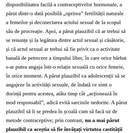
disponibilitatea facilă a contraceptivelor hormonale, a
părut dintr-o dată posibilă „oprirea” fertilității naturale
a femeilor și deconectarea actului sexual de la scopul
său de procreație. Apoi, a părut plauzibil că ar trebui să
se renunțe și la legătura dintre actul sexual și căsătorie,
și că actul sexual ar trebui să fie privit ca o activitate
banală de petrecere a timpului liber, în care orice bărbat
s-ar putea angaja într-o relație sexuală cu orice femeie,
în orice moment. A părut plauzibil ca adolescenții să se
angajeze în activități sexuale, de îndată ce simt o
dorință pentru acestea, atâta timp cât „acționează în
mod responsabil”, adică evită sarcinile nedorite. A părut
plauzibil să li se predea în școală cum să facă uz de
metode contraceptive; prin contrast,
nu a mai părut
plauzibil ca aceștia să fie învățați virtutea castității