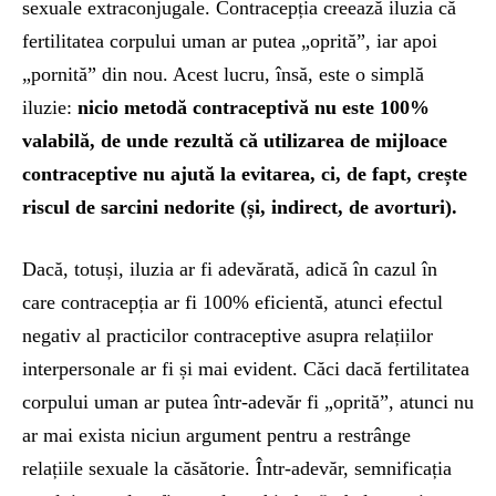
sexuale extraconjugale. Contracepția creează iluzia că
fertilitatea corpului uman ar putea „oprită”, iar apoi
„pornită” din nou. Acest lucru, însă, este o simplă
iluzie:
nicio metodă contraceptivă nu este 100%
valabilă, de unde rezultă că utilizarea de mijloace
contraceptive nu ajută la evitarea, ci, de fapt, crește
riscul de sarcini nedorite (și, indirect, de avorturi).
Dacă, totuși, iluzia ar fi adevărată, adică în cazul în
care contracepția ar fi 100% eficientă, atunci efectul
negativ al practicilor contraceptive asupra relațiilor
interpersonale ar fi și mai evident. Căci dacă fertilitatea
corpului uman ar putea într-adevăr fi „oprită”, atunci nu
ar mai exista niciun argument pentru a restrânge
relațiile sexuale la căsătorie. Într-adevăr, semnificația