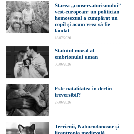
Starea „conservatorismului”
vest-european: un politician
homosexual a cumpărat un
copil și acum vrea să fie
lăudat
18/07/2026
Statutul moral al
embrionului uman
30/06/2026
Este natalitatea în declin
ireversibil?
27/06/2026
Terrienii, Nabucodonosor și
licantropia medievală