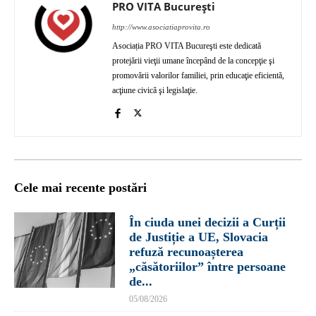
PRO VITA București
http://www.asociatiaprovita.ro
Asociația PRO VITA Bucureşti este dedicată
protejării vieţii umane începând de la concepţie şi
promovării valorilor familiei, prin educaţie eficientă,
acţiune civică şi legislaţie.
Cele mai recente postări
În ciuda unei decizii a Curții
de Justiție a UE, Slovacia
refuză recunoașterea
„căsătoriilor” între persoane
de...
05/08/2026