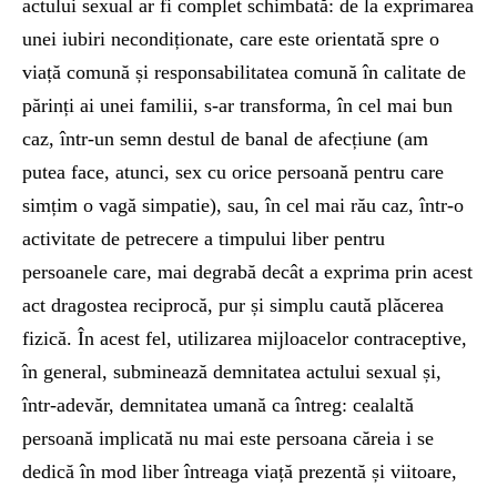
actului sexual ar fi complet schimbată: de la exprimarea
unei iubiri necondiționate, care este orientată spre o
viață comună și responsabilitatea comună în calitate de
părinți ai unei familii, s-ar transforma, în cel mai bun
caz, într‑un semn destul de banal de afecțiune (am
putea face, atunci, sex cu orice persoană pentru care
simțim o vagă simpatie), sau, în cel mai rău caz, într-o
activitate de petrecere a timpului liber pentru
persoanele care, mai degrabă decât a exprima prin acest
act dragostea reciprocă, pur și simplu caută plăcerea
fizică. În acest fel, utilizarea mijloacelor contraceptive,
în general, subminează demnitatea actului sexual și,
într-adevăr, demnitatea umană ca întreg: cealaltă
persoană implicată nu mai este persoana căreia i se
dedică în mod liber întreaga viață prezentă și viitoare,