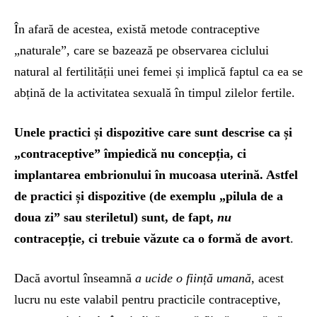
În afară de acestea, există metode contraceptive
„naturale”, care se bazează pe observarea ciclului
natural al fertilității unei femei și implică faptul ca ea se
abțină de la activitatea sexuală în timpul zilelor fertile.
Unele practici și dispozitive care sunt descrise ca și
„contraceptive” împiedică nu concepția, ci
implantarea embrionului în mucoasa uterină. Astfel
de practici și dispozitive (de exemplu „pilula de a
doua zi” sau steriletul) sunt, de fapt,
nu
contracepție, ci
trebuie văzute ca o formă de avort
.
Dacă avortul înseamnă
a ucide o ființă umană
, acest
lucru nu este valabil pentru practicile contraceptive,