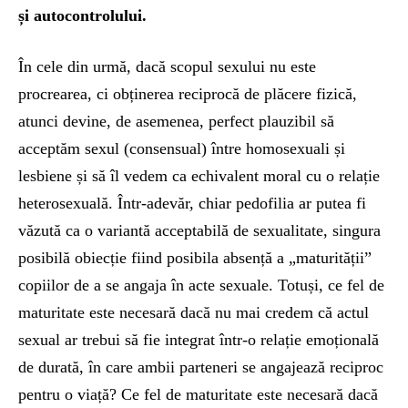
și autocontrolului.
În cele din urmă, dacă scopul sexului nu este
procrearea, ci obținerea reciprocă de plăcere fizică,
atunci devine, de asemenea, perfect plauzibil să
acceptăm sexul (consensual) între homosexuali și
lesbiene și să îl vedem ca echivalent moral cu o relație
heterosexuală. Într-adevăr, chiar pedofilia ar putea fi
văzută ca o variantă acceptabilă de sexualitate, singura
posibilă obiecție fiind posibila absență a „maturității”
copiilor de a se angaja în acte sexuale. Totuși, ce fel de
maturitate este necesară dacă nu mai credem că actul
sexual ar trebui să fie integrat într-o relație emoțională
de durată, în care ambii parteneri se angajează reciproc
pentru o viață? Ce fel de maturitate este necesară dacă