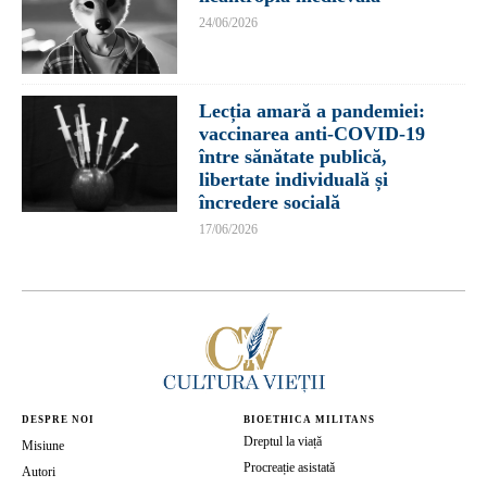
24/06/2026
Lecția amară a pandemiei:
vaccinarea anti-COVID-19
între sănătate publică,
libertate individuală și
încredere socială
17/06/2026
DESPRE NOI
BIOETHICA MILITANS
Dreptul la viață
Misiune
Procreație asistată
Autori