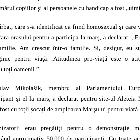
mărul copiilor şi al persoanele cu handicap a fost „uimi
rbat, care s-a identificat ca fiind homosexual şi care 
fara orașului pentru a participa la marş, a declarat: „E
amilie. Am crescut într-o familie. Și, desigur, eu s
egime pentru viaţă…Atitudinea pro-viață este o atit
u toți oamenii.”
slav Mikolášik, membru al Parlamentului Euro
cipant şi el la marş, a declarat pentru site-ul Aleteia
ost cu toții șocați de amploarea Marşului pentru viață.
nizatorii erau pregătiţi pentru o demonstrație ma
tând aproximativ 50.000 de participanți. Cu toate ac