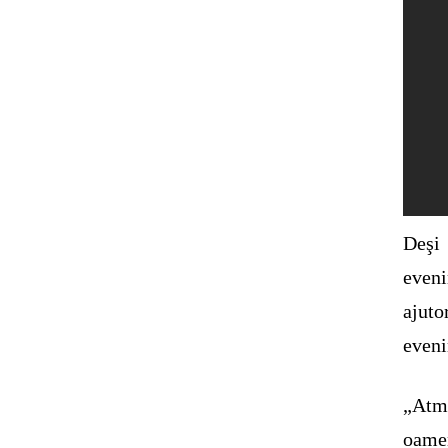
Deşi 
eveni
ajuto
eveni
„Atmo
oamen