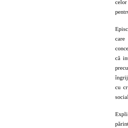
celor
pentr
Episc
care
conce
că in
precu
îngri
cu cr
socia
Expl
părin