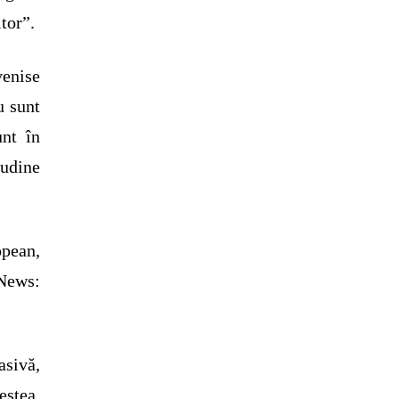
tor”.
venise
u sunt
unt în
udine
pean,
 News:
sivă,
estea,