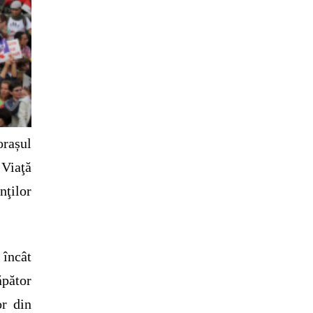
orașul
Viaţă
nţilor
 încât
ăpător
or din