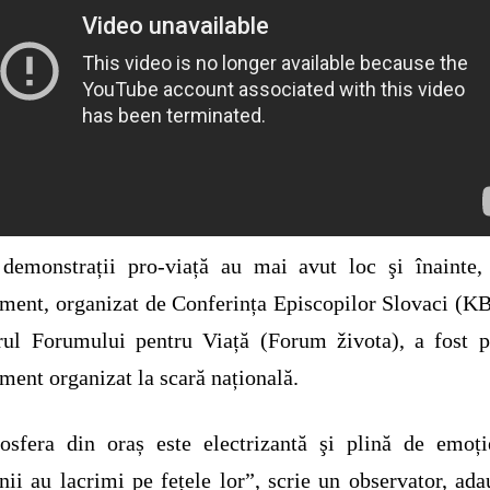
demonstrații pro-viață au mai avut loc şi înainte,
ment, organizat de Conferința Episcopilor Slovaci (K
rul Forumului pentru Viață (Forum života), a fost 
ment organizat la scară națională.
sfera din oraș este electrizantă şi plină de emoți
ii au lacrimi pe fețele lor”, scrie un observator, ad