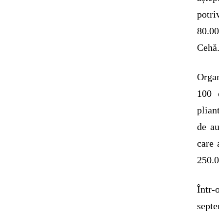
potri
80.00
Cehă
Organ
100 
plian
de au
care 
250.0
Într-
septe