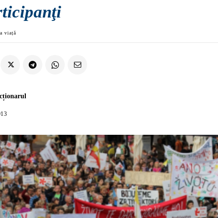
ticipanţi
a viață
cționarul
013