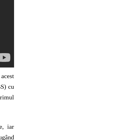
 acest
BS) cu
primul
e, iar
augând