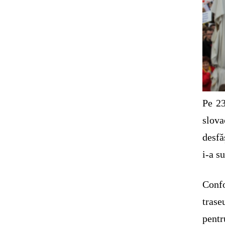
Pe 23
slov
desfă
i-a s
Confo
trase
pentr