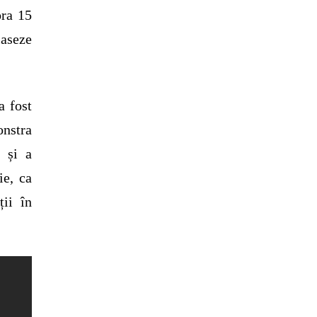
ora 15
laseze
a fost
nstra
i și a
ie, ca
ții în