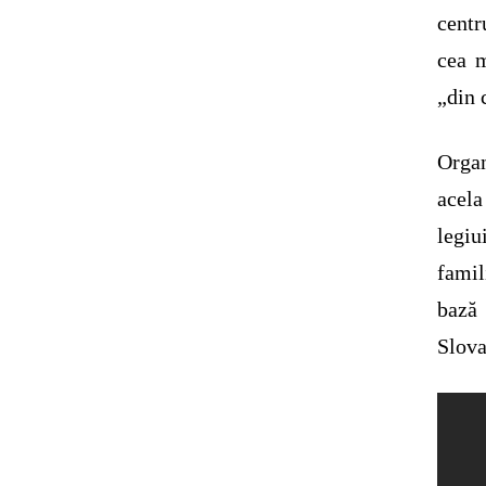
centr
cea m
„din 
Organ
acel
legiu
famil
bază 
Slova