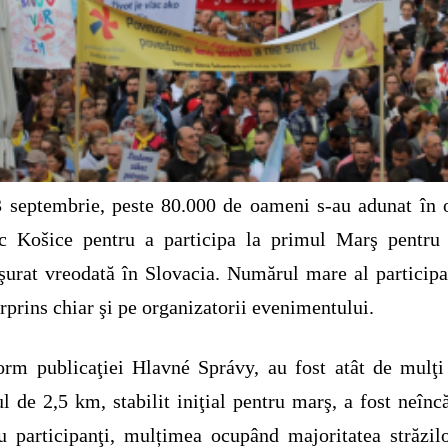
 septembrie, peste 80.000 de oameni s-au adunat în 
ac Košice pentru a participa la primul Marş pentru 
şurat vreodată în Slovacia. Numărul mare al participa
urprins chiar şi pe organizatorii evenimentului.
rm publicaţiei Hlavné Správy, au fost atât de mulţi
ul de 2,5 km, stabilit iniţial pentru marş, a fost neînc
u participanţi, mulțimea ocupând majoritatea străzil