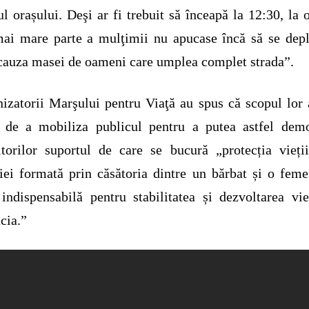
ul orașului. Deşi ar fi trebuit să înceapă la 12:30, la 
ai mare parte a mulţimii nu apucase încă să se dep
cauza masei de oameni care umplea complet strada”.
izatorii Marşului pentru Viaţă au spus că scopul lor 
a de a mobiliza publicul pentru a putea astfel demo
itorilor suportul de care se bucură „protecția vieți
iei formată prin căsătoria dintre un bărbat și o feme
indispensabilă pentru stabilitatea și dezvoltarea vie
cia.”