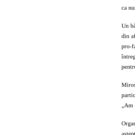
ca nu
Un bă
din a
pro-f
într
pentr
Miro
parti
„Am f
Orga
aștep