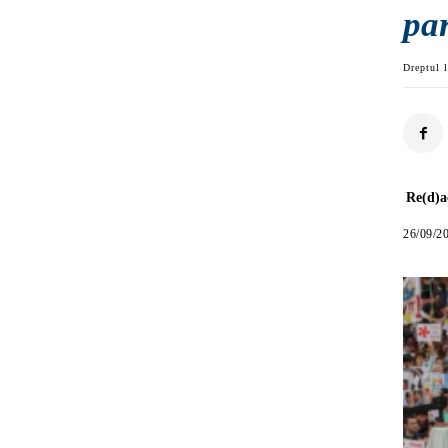
par
Dreptul l
Re(d)a
26/09/2