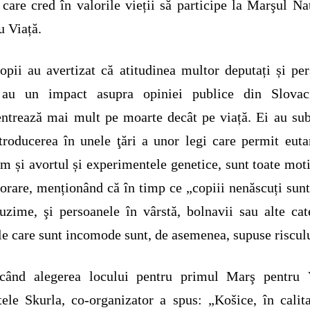
 care cred în valorile vieții să participe la Marşul Na
u Viață.
opii au avertizat că atitudinea multor deputați și pe
 au un impact asupra opiniei publice din Slovac
ntrează mai mult pe moarte decât pe viață. Ei au sub
troducerea în unele ţări a unor legi care permit euta
m și avortul și experimentele genetice, sunt toate mot
jorare, menționând că în timp ce „copiii nenăscuți sunt
uzime, şi persoanele în vârstă, bolnavii sau alte cat
le care sunt incomode sunt, de asemenea, supuse riscul
icând alegerea locului pentru primul Marş pentru V
tele Skurla, co-organizator a spus: „Košice, în calit