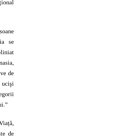
țional
rsoane
ia se
liniat
nasia,
ive de
 ucişi
egorii
ui.”
iață,
ate de