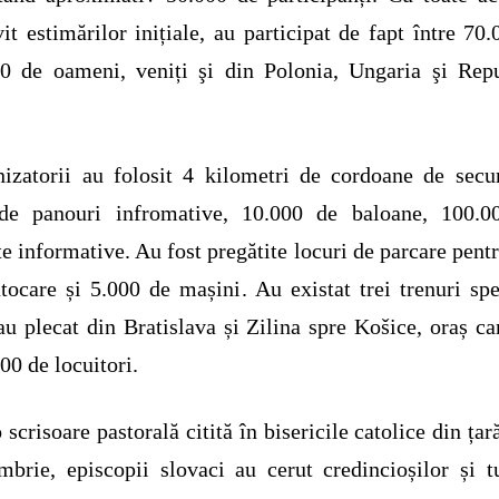
vit estimărilor inițiale, au participat de fapt între 70.
0 de oameni, veniți şi din Polonia, Ungaria şi Rep
.
izatorii au folosit 4 kilometri de cordoane de secur
de panouri infromative, 10.000 de baloane, 100.0
te informative. Au fost pregătite locuri de parcare pent
tocare și 5.000 de mașini. Au existat trei trenuri spe
au plecat din Bratislava și Zilina spre Košice, oraș ca
00 de locuitori.
o scrisoare pastorală citită în bisericile catolice din țară
mbrie, episcopii slovaci au cerut credincioșilor și t