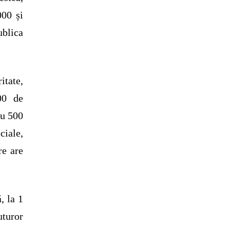
000 și
ublica
itate,
00 de
ru 500
ciale,
re are
, la 1
uturor