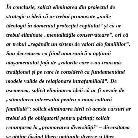
În concluzie, solicit eliminarea din proiectul de
strategie a ideii că ar trebui promovate „noile
ideologii în domeniul protecţiei copilului” şi că ar
trebui eliminate „mentalităţile conservatoare”, ori că
ar trebui „regândit un sistem de valori ale familiilor”.
Sau decretarea ca fiind anacronică a opţiunii
ataşamentului față de „valorile care s-au transmis
tradiţional şi pe care le consideră ca fundamentând
modele valide de relaţionare intrafamilială”. De
asemenea, solicit eliminarea ideii că ar fi nevoie de
„stimularea interesului pentru o nouă cultură
familială”; solicit eliminarea ideii că aceste cursuri ar
trebui să fie obligatorii pentru părinți; solicit
renunţarea la „promovarea diversității” – diversitatea
se obţine lăsând libere opţiunile diverse şi liber