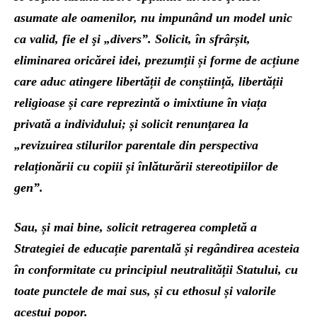
asumate ale oamenilor, nu impunând un model unic
ca valid, fie el şi „divers”. Solicit, în sfrârșit,
eliminarea oricărei idei, prezumții și forme de acțiune
care aduc atingere libertății de conștiință, libertății
religioase și care reprezintă o imixtiune în viața
privată a individului; și solicit renunţarea la
„revizuirea stilurilor parentale din perspectiva
relaționării cu copiii și înlăturării stereotipiilor de
gen”.
Sau, și mai bine, solicit retragerea completă a
Strategiei de educație parentală și regândirea acesteia
în conformitate cu principiul neutralității Statului, cu
toate punctele de mai sus, și cu ethosul și valorile
acestui popor.