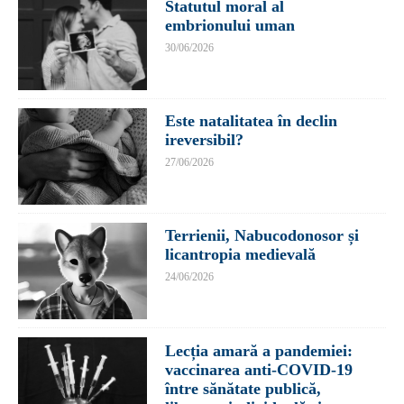
Statutul moral al
embrionului uman
30/06/2026
Este natalitatea în declin
ireversibil?
27/06/2026
Terrienii, Nabucodonosor și
licantropia medievală
24/06/2026
Lecția amară a pandemiei:
vaccinarea anti-COVID-19
între sănătate publică,