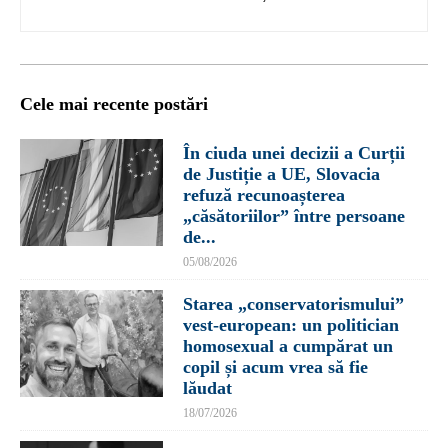
Cele mai recente postări
În ciuda unei decizii a Curții
de Justiție a UE, Slovacia
refuză recunoașterea
„căsătoriilor” între persoane
de...
05/08/2026
Starea „conservatorismului”
vest-european: un politician
homosexual a cumpărat un
copil și acum vrea să fie
lăudat
18/07/2026