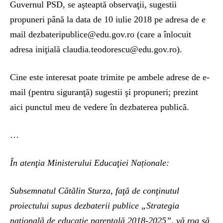
Guvernul PSD, se aşteaptă observaţii, sugestii
propuneri până la data de 10 iulie 2018 pe adresa de e
mail dezbateripublice@edu.gov.ro (care a înlocuit
adresa iniţială claudia.teodorescu@edu.gov.ro).
Cine este interesat poate trimite pe ambele adrese de e-
mail (pentru siguranţă) sugestii şi propuneri; prezint
aici punctul meu de vedere în dezbaterea publică.
…
În atenţia Ministerului Educaţiei Naționale:
Subsemnatul Cătălin Sturza, faţă de conţinutul
proiectului supus dezbaterii publice „Strategia
naţională de educaţie parentală 2018-2025”, vă rog să