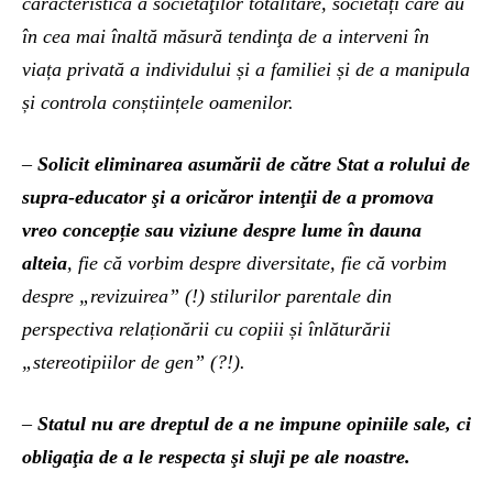
caracteristică a societăţilor totalitare, societăți care au
în cea mai înaltă măsură tendinţa de a interveni în
viața privată a individului și a familiei și de a manipula
și controla conștiințele oamenilor.
–
Solicit eliminarea asumării de către Stat a rolului de
supra-educator şi a oricăror intenţii de a promova
vreo concepție sau viziune despre lume în dauna
alteia
, fie că vorbim despre diversitate, fie că vorbim
despre „revizuirea” (!) stilurilor parentale din
perspectiva relaționării cu copiii și înlăturării
„stereotipiilor de gen” (?!).
–
Statul nu are dreptul de a ne impune opiniile sale, ci
obligaţia de a le respecta şi sluji pe ale noastre.