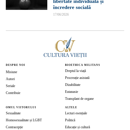
libertate individuală și
încredere socială
17/06/2026
DESPRE NOI
BIOETHICA MILITANS
Dreptul la viață
Misiune
Procreație asistată
Autori
Dizabilitate
Seriale
Eutanasie
Contribuie
Transplant de organe
OMUL VIITORULUI
ALTELE
Sexualitate
Lecturi esențiale
Homosexualitate și LGBT
Politică
Contracepție
Educație și cultură