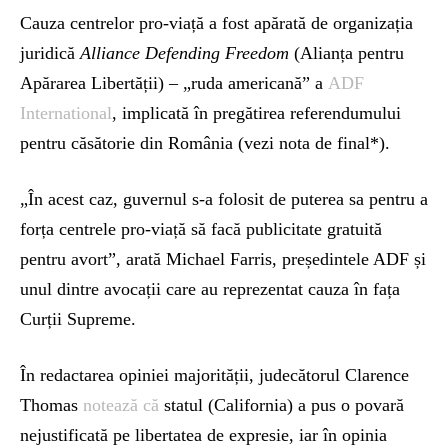
Cauza centrelor pro-viață a fost apărată de organizația
juridică
Alliance Defending Freedom
(Alianța pentru
Apărarea Libertății) – „ruda americană” a
ADF
International
, implicată în pregătirea referendumului
pentru căsătorie din România (vezi nota de final*).
„În acest caz, guvernul s-a folosit de puterea sa pentru a
forța centrele pro-viață să facă publicitate gratuită
pentru avort”, arată Michael Farris, președintele ADF și
unul dintre avocații care au reprezentat cauza în fața
Curții Supreme.
În redactarea opiniei majorității, judecătorul Clarence
Thomas
notează că
statul (California) a pus o povară
nejustificată pe libertatea de expresie, iar în opinia