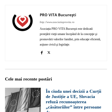
PRO VITA București
http://www.asociatiaprovita.ro
Asociația PRO VITA Bucureşti este dedicată
protejării vieţii umane începând de la concepţie şi
promovării valorilor familiei, prin educaţie eficientă,
acţiune civică şi legislaţie.
Cele mai recente postări
În ciuda unei decizii a Curții
de Justiție a UE, Slovacia
refuză recunoașterea
„căsătoriilor” între persoane