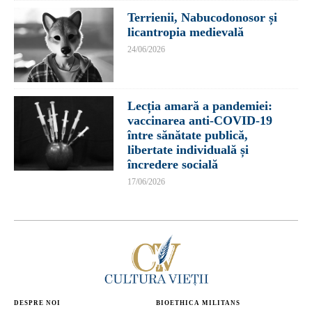
Terrienii, Nabucodonosor și
licantropia medievală
24/06/2026
Lecția amară a pandemiei:
vaccinarea anti-COVID-19
între sănătate publică,
libertate individuală și
încredere socială
17/06/2026
DESPRE NOI
BIOETHICA MILITANS