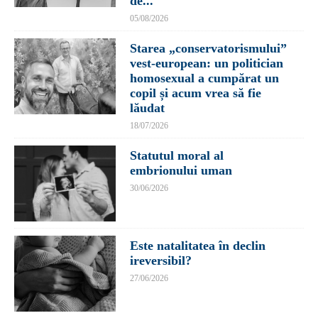
de...
05/08/2026
Starea „conservatorismului”
vest-european: un politician
homosexual a cumpărat un
copil și acum vrea să fie
lăudat
18/07/2026
Statutul moral al
embrionului uman
30/06/2026
Este natalitatea în declin
ireversibil?
27/06/2026