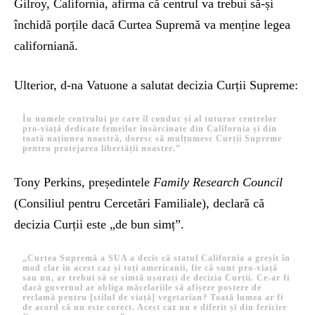
Gilroy, California, afirma că centrul va trebui să-și
închidă porțile dacă Curtea Supremă va menține legea
californiană.
Ulterior, d-na Vatuone a salutat decizia Curții Supreme:
În numele centrului pe care îl conduc și al tuturor centrelor
pro-viață dedicate femeilor însărcinate din California și din
toată națiunea noastră, doresc să mulțumesc Curții Supreme
pentru protejarea libertății noastre.”
Tony Perkins, președintele
Family Research Council
(Consiliul pentru Cercetări Familiale), declară că
decizia Curții este „de bun simț”.
„Curtea Supremă a SUA a decis că statul California a greșit în
mod clar în acest caz și toți americanii, fie că sunt pro-viață
sau nu, ar trebui să se simtă ușurați de decizia Curții. Ce-ar fi
dacă guvernul ar obliga măcelariile să afișeze postere de
reclamă pentru [stilul de viață] vegetarian? Toată lumea ar fi
de acord că nu este corect. Acest caz nu e diferit și din fericire