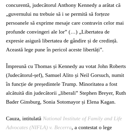
concurentă, judecătorul Anthony Kennedy a arătat că
„guvernului nu trebuie să i se permită să forțeze
persoanele să exprime mesaje care contravin celor mai
profunde convingeri ale lor” (…) „Libertatea de
expresie asigură libertatea de gândire și de credință.
Această lege pune în pericol aceste libertăți”.
Împreună cu Thomas și Kennedy au votat John Roberts
(Judecătorul-șef), Samuel Alito și Neil Gorsuch, numit
în funcție de președintele Trump. Minoritatea a fost
alcătuită din judecătorii „liberali” Stephen Breyer, Ruth
Bader Ginsburg, Sonia Sotomayor și Elena Kagan.
Cauza, intitulată
National Institute of Family and Life
Advocates (NIFLA) v. Becerra
, a contestat o lege