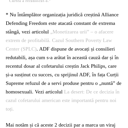
Curtea a recunoscut-o.”
* Nu întâmplător organizația juridică creștină Alliance
Defending Freedom este atacată constant de extrema
stângă, vezi articolul
„Monetizarea urii” – o afacere
extrem de profitabilă. Cazul Southern Poverty Law
Center (SPLC)
. ADF dispune de avocați și consilieri
redutabili, așa cum s-a arătat în această cauză dar și în
recentul dosar al cofetarului creștin Jack Philips, care
și-a susținut cu succes, cu sprijinul ADF, în fața Curții
Supreme refuzul de a servi produse pentru o „nuntă” de
homosexuali. Vezi articolul
La desert: De ce decizia în
cazul cofetarului american este importantă pentru noi
toți.
Mai notăm și că aceste 2 decizii par a marca un viraj