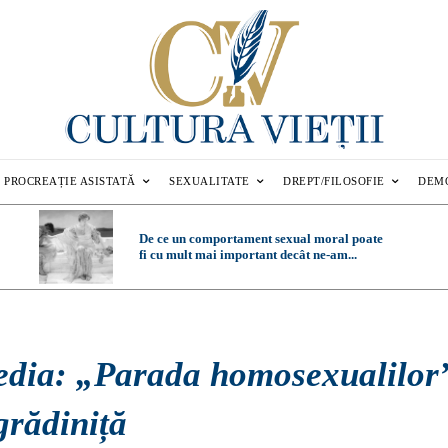
PROCREAȚIE ASISTATĂ
SEXUALITATE
DREPT/FILOSOFIE
DEM
De ce un comportament sexual moral poate
fi cu mult mai important decât ne-am...
edia: „Parada homosexualilor
grădiniță