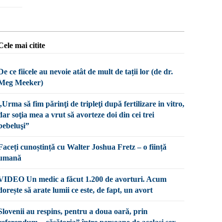
Cele mai citite
De ce fiicele au nevoie atât de mult de tații lor (de dr.
Meg Meeker)
„Urma să fim părinţi de tripleţi după fertilizare in vitro,
dar soţia mea a vrut să avorteze doi din cei trei
bebeluşi”
Faceți cunoștință cu Walter Joshua Fretz – o ființă
umană
VIDEO Un medic a făcut 1.200 de avorturi. Acum
dorește să arate lumii ce este, de fapt, un avort
Slovenii au respins, pentru a doua oară, prin