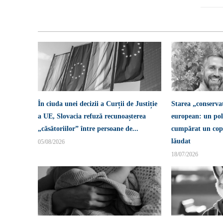
În ciuda unei decizii a Curții de Justiție
Starea „conserva
a UE, Slovacia refuză recunoașterea
european: un pol
„căsătoriilor” între persoane de...
cumpărat un copi
lăudat
05/08/2026
18/07/2026