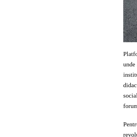
Platf
unde 
instit
didac
socia
forum
Pentr
revol