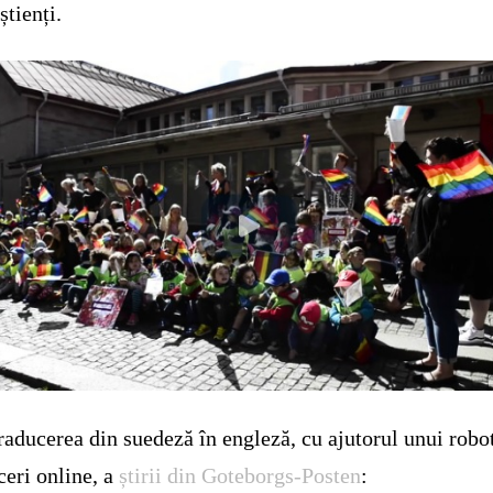
știenți.
traducerea din suedeză în engleză, cu ajutorul unui robo
ceri online, a
știrii din Goteborgs-Posten
: