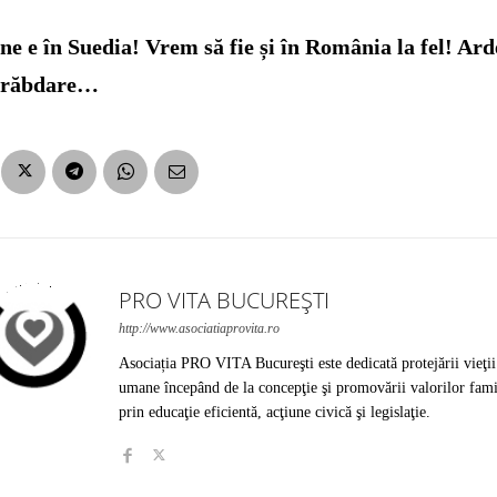
ne e în Suedia! Vrem să fie și în România la fel! Ar
erăbdare…
PRO VITA BUCUREȘTI
http://www.asociatiaprovita.ro
Asociația PRO VITA Bucureşti este dedicată protejării vieţii
umane începând de la concepţie şi promovării valorilor fami
prin educaţie eficientă, acţiune civică şi legislaţie.