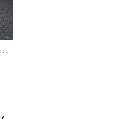
buc,
l
ile