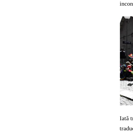
incon
Iată 
tradu