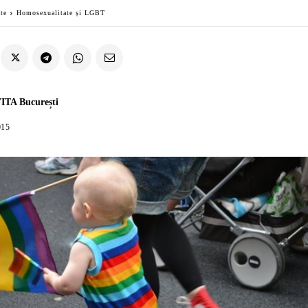
ate
Homosexualitate și LGBT
ITA București
015