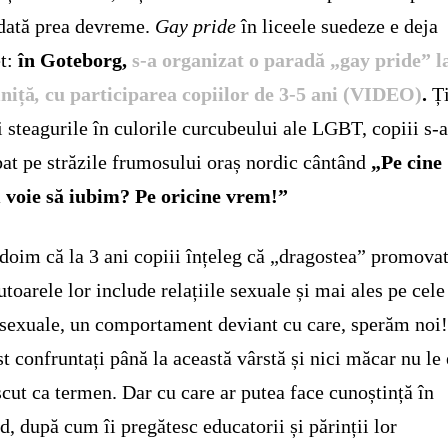
dată prea devreme.
Gay pride
în liceele suedeze e deja
t:
în Goteborg,
s-a organizat o paradă „gay pride” 
niță
,
cu participarea copiilor de 3-5 ani (VIDEO)
.
Ți
i steagurile în culorile curcubeului ale LGBT, copiii s-
at pe străzile frumosului oraș nordic cântând
„Pe cine
 voie să iubim? Pe oricine vrem!”
doim că la 3 ani copiii înțeleg că „dragostea” promova
tutoarele lor include relațiile sexuale și mai ales pe cele
sexuale, un comportament deviant cu care, sperăm noi!
st confruntați până la această vârstă și nici măcar nu le 
cut ca termen. Dar cu care ar putea face cunoștință în
d, după cum îi pregătesc educatorii și părinții lor