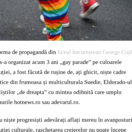
orma de propagandă din
liceul bucureștean George Coș
s-a organizat acum 3 ani „gay parade” pe culoarele
uției, a fost făcută de rușine de, ați ghicit, niște cadre
tice din frumoasa și multiculturala Suedie, Eldorado-u
liștilor „de dreapta” cu mintea odihnită care umplu
urile hotnews.ro sau adevarul.ro.
u niște progresiști adevărați aflați mereu în avanpostur
uției culturale, rașchetarea creierelor nu poate începe