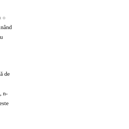
la
o
nând
au
tă de
, n-
este