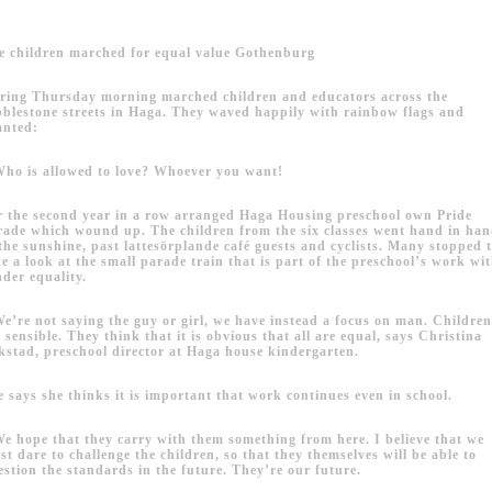
e children marched for equal value
Gothenburg
ring Thursday morning marched children and educators across the
bblestone streets in Haga.
They waved happily with rainbow flags and
anted:
Who is allowed to love?
Whoever you want!
r the second year in a row arranged Haga Housing preschool own Pride
rade which wound up.
The children from the six classes went hand in ha
 the sunshine, past lattesörplande café guests and cyclists.
Many stopped 
ke a look at the small parade train that is part of the preschool’s work wi
nder equality.
We’re not saying the guy or girl, we have instead a focus on man.
Childre
e sensible.
They think that it is obvious that all are equal, says Christina
kstad, preschool director at Haga house kindergarten.
e says she thinks it is important that work continues even in school.
We hope that they carry with them something from here.
I believe that we
t dare to challenge the children, so that they themselves will be able to
estion the standards in the future.
They’re our future.