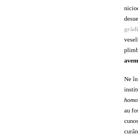
nicio
desue
grădi
vesel
plimb
avem
Ne în
insti
homo
au fo
cunos
curân