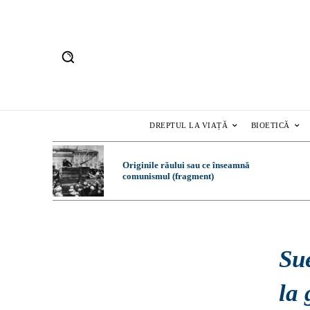
DREPTUL LA VIAȚĂ
BIOETICĂ
Originile răului sau ce înseamnă
comunismul (fragment)
Su
la 