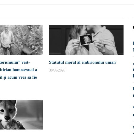
torismului” vest-
Statutul moral al embrionului uman
itician homosexual a
30/06/2026
l și acum vrea să fie