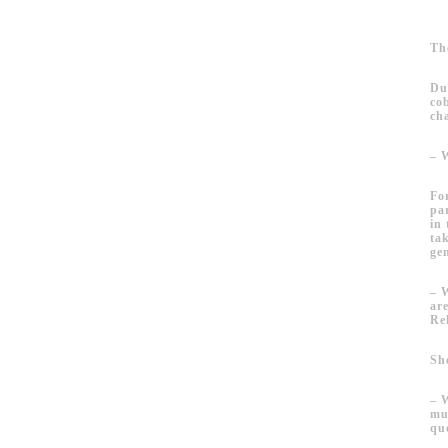
Th
Du
co
ch
– 
Fo
pa
in
ta
ge
– 
ar
Re
Sh
– 
mus
qu