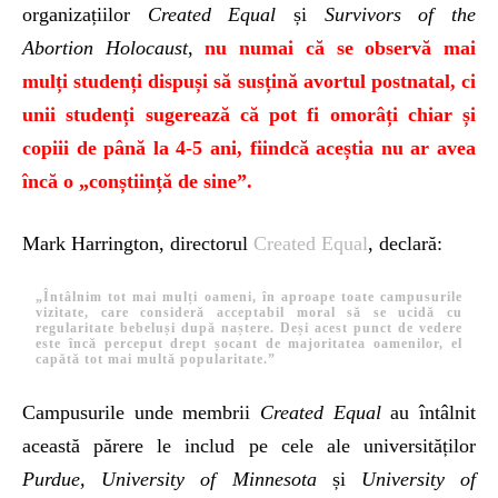
organizațiilor
Created Equal
și
Survivors of the
Abortion Holocaust
,
nu numai că se observă mai
mulți studenți dispuși să susțină avortul postnatal, ci
unii studenți sugerează că pot fi omorâți chiar și
copiii de până la 4-5 ani, fiindcă aceștia nu ar avea
încă o „conștiință de sine”.
Mark Harrington, directorul
Created Equal
, declară:
„Întâlnim tot mai mulți oameni, în aproape toate campusurile
vizitate, care consideră acceptabil moral să se ucidă cu
regularitate bebeluși după naștere. Deși acest punct de vedere
este încă perceput drept șocant de majoritatea oamenilor, el
capătă tot mai multă popularitate.”
Campusurile unde membrii
Created Equal
au întâlnit
această părere le includ pe cele ale universităților
Purdue, University of Minnesota
și
University of