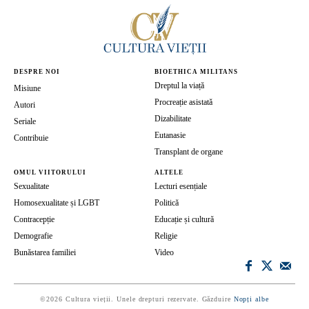
DESPRE NOI
BIOETHICA MILITANS
Dreptul la viață
Misiune
Procreație asistată
Autori
Dizabilitate
Seriale
Eutanasie
Contribuie
Transplant de organe
OMUL VIITORULUI
ALTELE
Sexualitate
Lecturi esențiale
Homosexualitate și LGBT
Politică
Contracepție
Educație și cultură
Demografie
Religie
Bunăstarea familiei
Video
©2026 Cultura vieții. Unele drepturi rezervate. Găzduire
Nopți albe