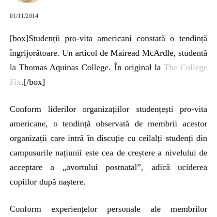
01/11/2014
[box]Studenții pro-vita americani constată o tendință
îngrijorătoare. Un articol de Mairead McArdle, studentă
la Thomas Aquinas College. În original la
The College
Fix
.[/box]
Conform liderilor organizațiilor studențești pro-vita
americane, o tendință observată de membrii acestor
organizații care intră în discuție cu ceilalți studenți din
campusurile națiunii este cea de creștere a nivelului de
acceptare a „avortului postnatal”, adică uciderea
copiilor după naștere.
Conform experiențelor personale ale membrilor