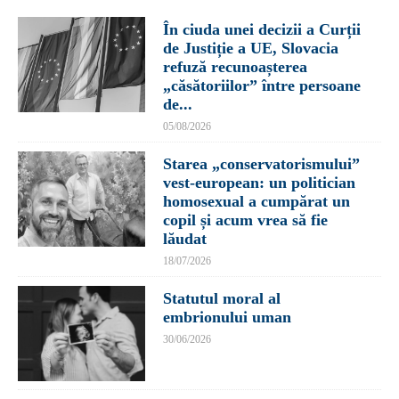
În ciuda unei decizii a Curții
de Justiție a UE, Slovacia
refuză recunoașterea
„căsătoriilor” între persoane
de...
05/08/2026
Starea „conservatorismului”
vest-european: un politician
homosexual a cumpărat un
copil și acum vrea să fie
lăudat
18/07/2026
Statutul moral al
embrionului uman
30/06/2026