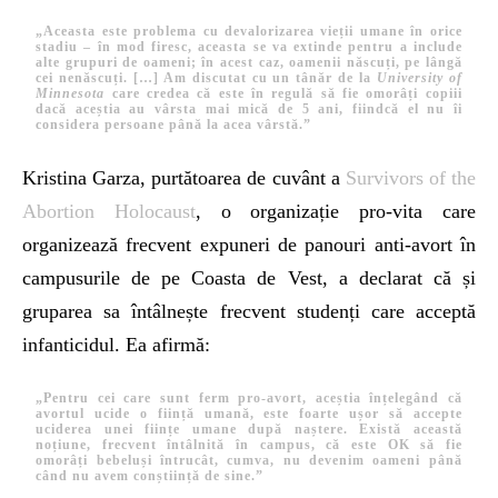
„Aceasta este problema cu devalorizarea vieții umane în orice
stadiu – în mod firesc, aceasta se va extinde pentru a include
alte grupuri de oameni;
în acest caz, oamenii născuți, pe lângă
cei nenăscuți. […] Am discutat cu un tânăr de la
University of
Minnesota
care credea că este în regulă să fie omorâți copiii
dacă aceștia au vârsta mai mică de 5 ani, fiindcă el nu îi
considera persoane până la acea vârstă.”
Kristina Garza, purtătoarea de cuvânt a
Survivors of the
Abortion Holocaust
, o organizație pro-vita care
organizează frecvent expuneri de panouri anti-avort în
campusurile de pe Coasta de Vest, a declarat că și
gruparea sa întâlnește frecvent studenți care acceptă
infanticidul. Ea afirmă:
„Pentru cei care sunt ferm pro-avort, aceștia înțelegând că
avortul ucide o ființă umană, este foarte ușor să accepte
uciderea unei ființe umane după naștere. Există această
noțiune, frecvent întâlnită în campus, că este OK să fie
omorâți bebeluși întrucât, cumva, nu devenim oameni până
când nu avem conștiință de sine.”