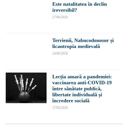
Este natalitatea în declin
ireversibil?
27/06/2026
Terrienii, Nabucodonosor și
licantropia medievală
24/06/2026
Lecția amară a pandemiei:
vaccinarea anti-COVID-19
între sănătate publică,
libertate individuală și
încredere socială
17/06/2026