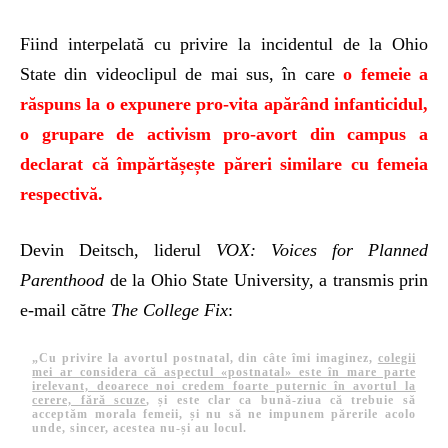
Fiind interpelată cu privire la incidentul de la Ohio
State din videoclipul de mai sus, în care
o femeie a
răspuns la o expunere pro-vita apărând infanticidul,
o grupare de activism pro-avort din campus a
declarat că împărtășește păreri similare cu femeia
respectivă.
Devin Deitsch, liderul
VOX: Voices for Planned
Parenthood
de la Ohio State University, a transmis prin
e-mail către
The College Fix
:
„Cu privire la avortul postnatal, din câte îmi imaginez,
colegii
mei ar considera că aspectul «postnatal» este în mare parte
irelevant, deoarece noi credem foarte puternic în avortul la
cerere, fără scuze
, și este clar ca bună-ziua că trebuie să
acceptăm morala femeii, și nu să ne impunem părerile acolo
unde, sincer, acestea nu-și au locul.