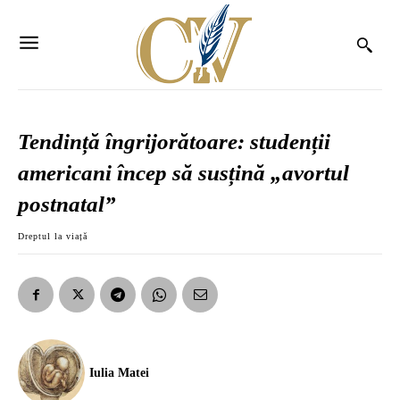
Tendință îngrijorătoare: studenții
americani încep să susțină „avortul
postnatal”
Dreptul la viață
Iulia Matei