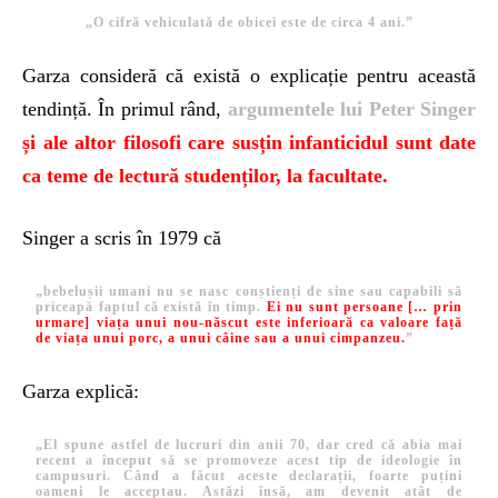
„O cifră vehiculată de obicei este de circa 4 ani.”
Garza consideră că există o explicație pentru această
tendință. În primul rând,
argumentele lui Peter Singer
și ale altor filosofi care susțin infanticidul sunt date
ca teme de lectură studenților, la facultate.
Singer a scris în 1979 că
„
bebelușii umani nu se nasc conștienți de sine sau capabili să
priceapă faptul că există în timp.
Ei nu sunt persoane [… prin
urmare] viața unui nou-născut este inferioară ca valoare față
de viața unui porc, a unui câine sau a unui cimpanzeu.
”
Garza explică:
„El spune astfel de lucruri din anii 70, dar cred că abia mai
recent a început să se promoveze acest tip de ideologie în
campusuri. Când a făcut aceste declarații, foarte puțini
oameni le acceptau. Astăzi însă, am devenit atât de