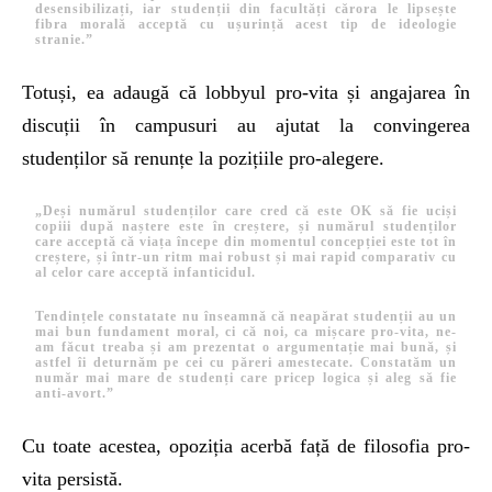
desensibilizați, iar studenții din facultăți cărora le lipsește
fibra morală acceptă cu ușurință acest tip de ideologie
stranie.”
Totuși, ea adaugă că lobbyul pro-vita și angajarea în
discuții în campusuri au ajutat la convingerea
studenților să renunțe la pozițiile pro-alegere.
„Deși numărul studenților care cred că este OK să fie uciși
copiii după naștere este în creștere, și
numărul studenților
care acceptă că viața începe din momentul concepției este tot în
creștere, și într-un ritm mai robust și mai rapid comparativ cu
al celor care acceptă infanticidul.
Tendințele constatate nu înseamnă că neapărat studenții au un
mai bun fundament moral, ci că noi, ca mișcare pro-vita, ne-
am făcut treaba și am prezentat o argumentație mai bună, și
astfel îi deturnăm pe cei cu păreri amestecate. Constatăm un
număr mai mare de studenți care pricep logica și aleg să fie
anti-avort.”
Cu toate acestea, opoziția acerbă față de filosofia pro-
vita persistă.