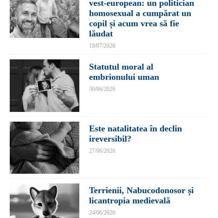
vest-european: un politician
homosexual a cumpărat un
copil și acum vrea să fie
lăudat
18/07/2026
Statutul moral al
embrionului uman
30/06/2026
Este natalitatea în declin
ireversibil?
27/06/2026
Terrienii, Nabucodonosor și
licantropia medievală
24/06/2026