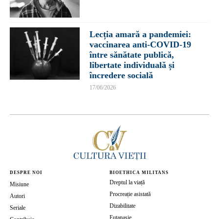
Lecția amară a pandemiei:
vaccinarea anti-COVID-19
între sănătate publică,
libertate individuală și
încredere socială
17/06/2026
DESPRE NOI
BIOETHICA MILITANS
Dreptul la viață
Misiune
Procreație asistată
Autori
Dizabilitate
Seriale
Eutanasie