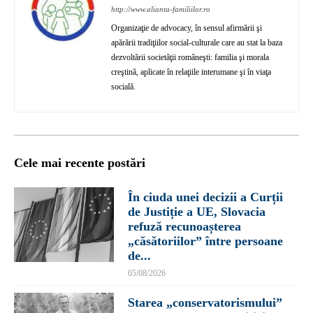
http://www.alianta-familiilor.ro
Organizaţie de advocacy, în sensul afirmării şi
apărării tradiţiilor social-culturale care au stat la baza
dezvoltării societăţii româneşti: familia şi morala
creştină, aplicate în relaţiile interumane şi în viaţa
socială.
Cele mai recente postări
În ciuda unei decizii a Curții
de Justiție a UE, Slovacia
refuză recunoașterea
„căsătoriilor” între persoane
de...
05/08/2026
Starea „conservatorismului”