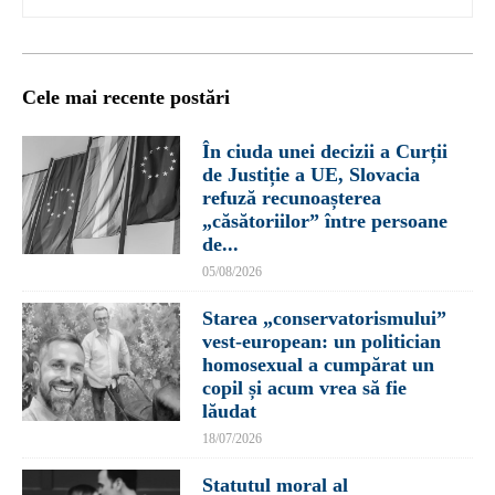
Cele mai recente postări
În ciuda unei decizii a Curții
de Justiție a UE, Slovacia
refuză recunoașterea
„căsătoriilor” între persoane
de...
05/08/2026
Starea „conservatorismului”
vest-european: un politician
homosexual a cumpărat un
copil și acum vrea să fie
lăudat
18/07/2026
Statutul moral al