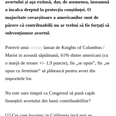
avortului și așa extinsă, dar, de asemenea, inseamnă
a incalca dreptul la protecția conștiinței. O
majoritate covarșitoare a americanilor sunt de
părere că contribuabilii nu ar trebui să fie forțați să
subvenționeze avortul.
Potrivit unui
sondaj
lansat de Knights of Columbus /
Marist in această săptămană, 61% dintre americani (cu
o marjă de eroare +/- 1,9 puncte), fie „se opun”, fie „se
opun cu fermitate” să plătească pentru avort din
impozitele lor.
Nu este oare timpul ca Congresul să pună capăt
finanțării avortului din banii contribuabililor?
[1] Cei care locuiesc in California incă mai au