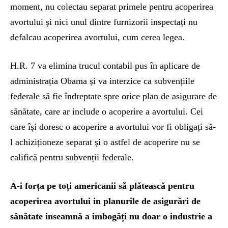
moment, nu colectau separat primele pentru acoperirea
avortului și nici unul dintre furnizorii inspectați nu
defalcau acoperirea avortului, cum cerea legea.
H.R. 7 va elimina trucul contabil pus în aplicare de
administrația Obama și va interzice ca subvențiile
federale să fie îndreptate spre orice plan de asigurare de
sănătate, care ar include o acoperire a avortului. Cei
care își doresc o acoperire a avortului vor fi obligați să-
l achiziționeze separat și o astfel de acoperire nu se
califică pentru subvenții federale.
A-i forța pe toți americanii să plătească pentru
acoperirea avortului in planurile de asigurări de
sănătate inseamnă a imbogăți nu doar o industrie a