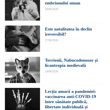
embrionului uman
30/06/2026
Este natalitatea în declin
ireversibil?
27/06/2026
Terrienii, Nabucodonosor și
licantropia medievală
24/06/2026
Lecția amară a pandemiei:
vaccinarea anti-COVID-19
între sănătate publică,
libertate individuală și