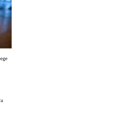
lege
ca