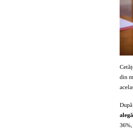
Cetăț
din m
acela
După 
alegă
36%, 