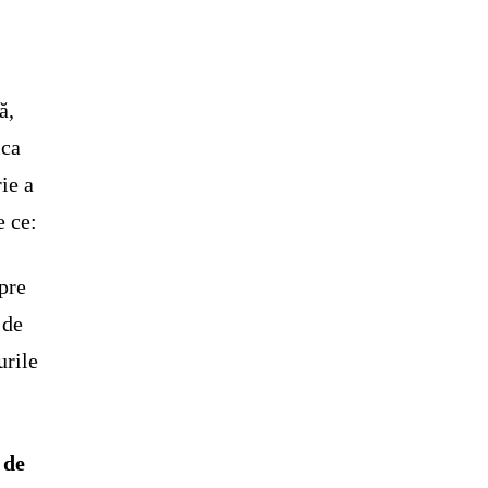
ă,
ica
ie a
e ce:
pre
 de
urile
 de