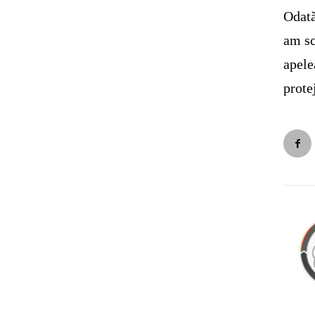
Odată
am sc
apele
prote