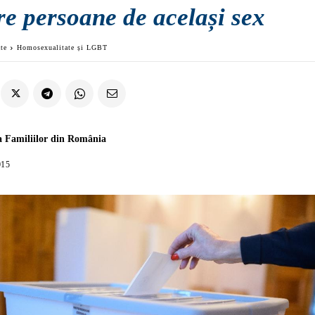
re persoane de același sex
ate
Homosexualitate și LGBT
a Familiilor din România
015