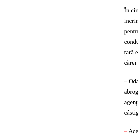
În ci
incri
pentr
condu
țară 
cărei
– Oda
abrog
agenț
câști
–
Ace