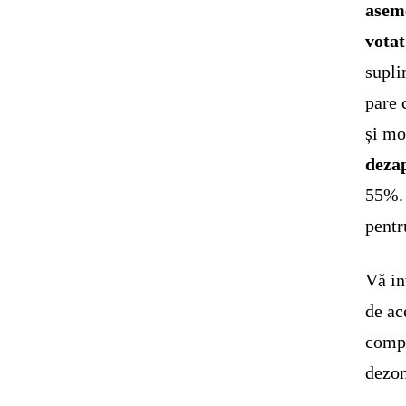
aseme
votat
supli
pare 
și mo
deza
55%. 
pentr
Vă in
de ac
compo
dezon