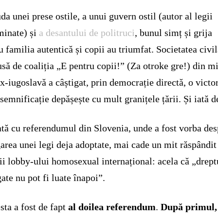
uda unei prese ostile, a unui guvern ostil (autor al legii
minate) și
a desantului de politruci
, bunul simț și grija
u familia autentică și copii au triumfat. Societatea civil
să de coaliția „E pentru copii!” (Za otroke gre!) din m
ex-iugoslavă a câștigat, prin democrație directă, o victor
 semnificație depășește cu mult granițele țării. Și iată d
tă cu referendumul din Slovenia, unde a fost vorba des
area unei legi deja adoptate, mai cade un mit răspândit
ii lobby-ului homosexual internațional: acela că „drept
gate nu pot fi luate înapoi”.
sta a fost de fapt
al doilea referendum
.
După primul,