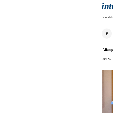
înt
Sexualit
Alianț
20/12/2