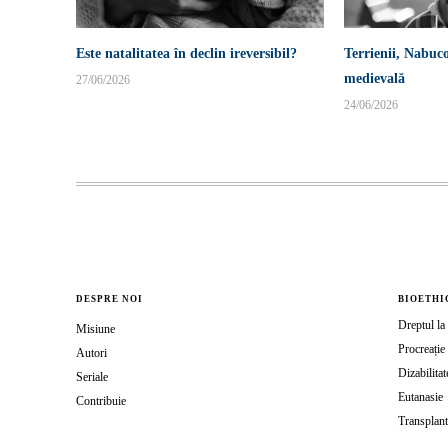
Este natalitatea în declin ireversibil?
Terrienii, Nabuco
medievală
27/06/2026
24/06/2026
DESPRE NOI
BIOETHI
Dreptul la 
Misiune
Procreație 
Autori
Dizabilitat
Seriale
Eutanasie
Contribuie
Transplant