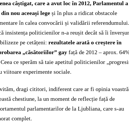
nea câștigat, care a avut loc în 2012, Parlamentul a
 din nou aceeași lege
și în plus a ridicat obstacole
mentare în calea convocării și validării referendumului
că insistența politicienilor n-a reușit decât să îi înverș
bilizeze pe cetățeni:
rezultatele arată o creștere în
probarea „căsătoriilor” gay
față de 2012 – aprox. 64
Ceea ce sperăm să taie apetitul politicienilor „progresi
u viitoare experimente sociale.
vităm, dragi cititori, indiferent care ar fi opinia voastră
eastă chestiune, la un moment de reflecție față de
rtamentul parlamentarilor de la Ljubliana, care s-au
orat complet.