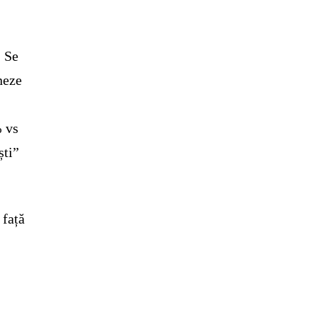
. Se
uneze
% vs
ști”
 față