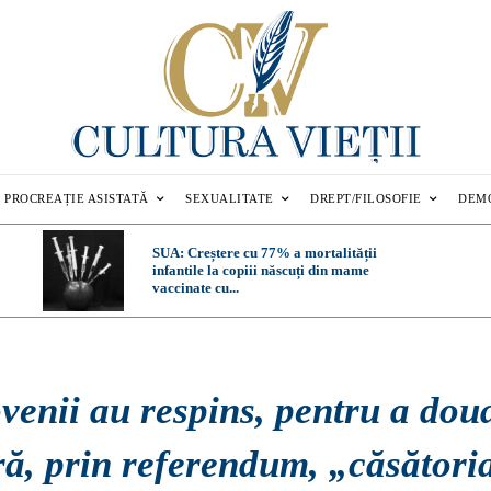
PROCREAȚIE ASISTATĂ
SEXUALITATE
DREPT/FILOSOFIE
DEM
SUA: Creștere cu 77% a mortalității
infantile la copiii născuți din mame
vaccinate cu...
venii au respins, pentru a dou
ră, prin referendum, „căsători