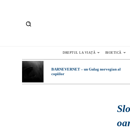
DREPTUL LA VIAȚĂ
BIOETICĂ
BARNEVERNET – un Gulag norvegian al
copiilor
Slo
oa