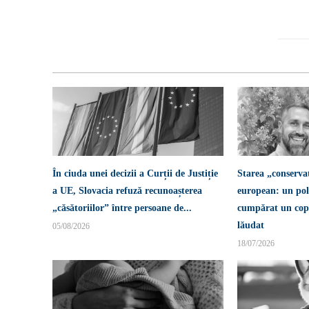
În ciuda unei decizii a Curții de Justiție
Starea „conserva
a UE, Slovacia refuză recunoașterea
european: un pol
„căsătoriilor” între persoane de...
cumpărat un copi
lăudat
05/08/2026
18/07/2026