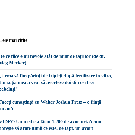
Cele mai citite
De ce fiicele au nevoie atât de mult de tații lor (de dr.
Meg Meeker)
„Urma să fim părinţi de tripleţi după fertilizare in vitro,
dar soţia mea a vrut să avorteze doi din cei trei
bebeluşi”
Faceți cunoștință cu Walter Joshua Fretz – o ființă
umană
VIDEO Un medic a făcut 1.200 de avorturi. Acum
dorește să arate lumii ce este, de fapt, un avort