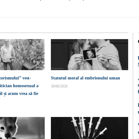
torismului” vest-
Statutul moral al embrionului uman
itician homosexual a
30/06/2026
l și acum vrea să fie