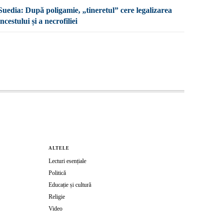
Suedia: După poligamie, „tineretul” cere legalizarea
incestului și a necrofiliei
ALTELE
Lecturi esențiale
Politică
Educație și cultură
Religie
Video