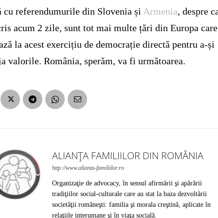
 cu referendumurile din Slovenia și
Armenia
, despre c
ris acum 2 zile, sunt tot mai multe țări din Europa care
ază la acest exercițiu de democrație directă pentru a-și
ja valorile. România, sperăm, va fi următoarea.
ALIANȚA FAMILIILOR DIN ROMÂNIA
http://www.alianta-familiilor.ro
Organizaţie de advocacy, în sensul afirmării şi apărării
tradiţiilor social-culturale care au stat la baza dezvoltării
societăţii româneşti: familia şi morala creştină, aplicate în
relaţiile interumane şi în viaţa socială.