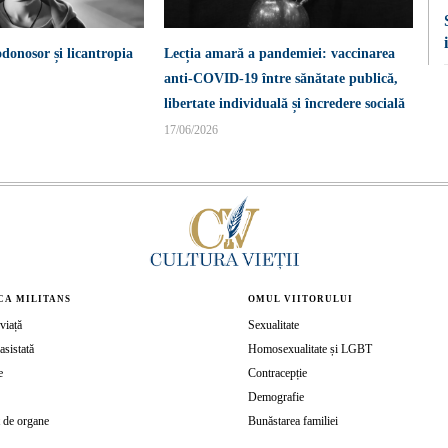
donosor și licantropia
Lecția amară a pandemiei: vaccinarea
anti-COVID-19 între sănătate publică,
libertate individuală și încredere socială
17/06/2026
CA MILITANS
OMUL VIITORULUI
viață
Sexualitate
asistată
Homosexualitate și LGBT
e
Contracepție
Demografie
 de organe
Bunăstarea familiei