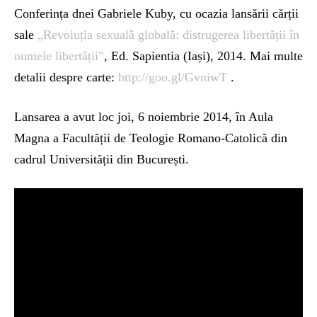
Conferința dnei Gabriele Kuby, cu ocazia lansării cărții
sale
„Revoluția sexuală globală: distrugerea libertății în
numele libertății”
, Ed. Sapientia (Iași), 2014. Mai multe
detalii despre carte:
http://goo.gl/GvniwT
.
Lansarea a avut loc joi, 6 noiembrie 2014, în Aula
Magna a Facultății de Teologie Romano-Catolică din
cadrul Universității din București.