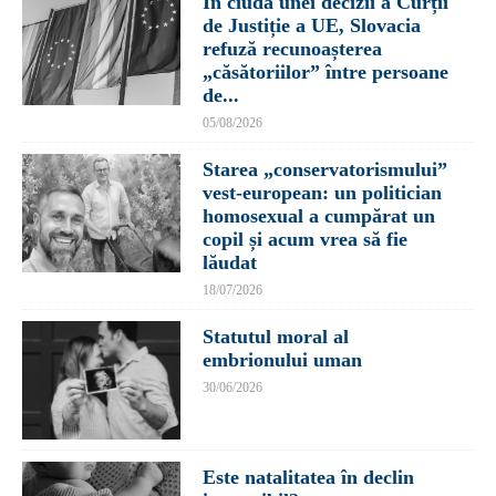
În ciuda unei decizii a Curții
de Justiție a UE, Slovacia
refuză recunoașterea
„căsătoriilor” între persoane
de...
05/08/2026
Starea „conservatorismului”
vest-european: un politician
homosexual a cumpărat un
copil și acum vrea să fie
lăudat
18/07/2026
Statutul moral al
embrionului uman
30/06/2026
Este natalitatea în declin