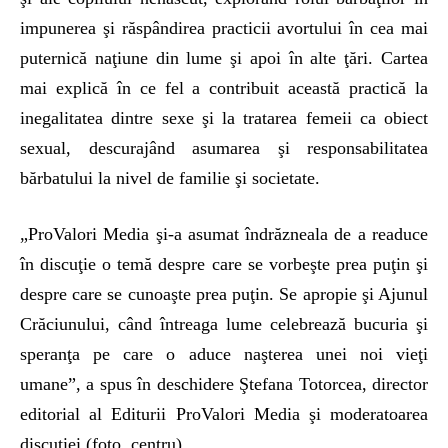
impunerea şi răspândirea practicii avortului în cea mai
puternică naţiune din lume şi apoi în alte ţări. Cartea
mai explică în ce fel a contribuit această practică la
inegalitatea dintre sexe şi la tratarea femeii ca obiect
sexual, descurajând asumarea şi responsabilitatea
bărbatului la nivel de familie şi societate.
„ProValori Media şi-a asumat îndrăzneala de a readuce
în discuţie o temă despre care se vorbeşte prea puţin şi
despre care se cunoaşte prea puţin. Se apropie şi Ajunul
Crăciunului, când întreaga lume celebrează bucuria şi
speranţa pe care o aduce naşterea unei noi vieţi
umane”, a spus în deschidere Ştefana Totorcea, director
editorial al Editurii ProValori Media şi moderatoarea
discuţiei (foto, centru).