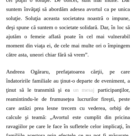
cel puţin o soluţie. De obicei, sunt mai multe. Dar
suntem învăţaţi să abordăm adesea avortul ca pe unica
soluţie. Soluţia aceasta societatea noastră o impune,
deşi spune că suntem o societate solidară. Dar, în loc să
ajutăm o femeie aflată poate în cel mai vulnerabil
moment din viaţa ei, de cele mai multe ori o împingem
către asta, uneori chiar fără să vrem”.
Andreea Ogăraru, prefaţatoarea cărţii, pe care
îndatoririle familiale au ţinut-o departe de eveniment, a
ţinut să le transmită şi ea
un mesaj
participanţilor,
reamintindu-le de frumuseţea lucrurilor fireşti, peste
care astăzi prea lesne trecem cu vederea, orbiţi de
calcule şi teamă: „Avortul este cumplit din pricina
ravagiilor pe care le face în sufletele celor implicaţi, în
familiile acestora prin efectele ce nu pot fi măsurate.