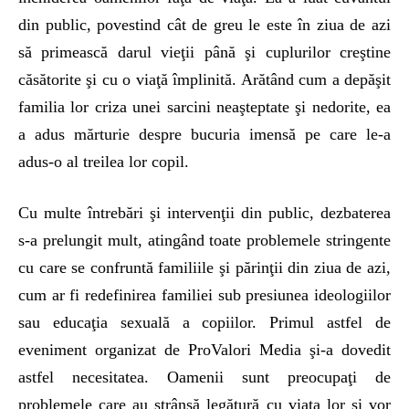
din public, povestind cât de greu le este în ziua de azi
să primească darul vieţii până şi cuplurilor creştine
căsătorite şi cu o viaţă împlinită. Arătând cum a depăşit
familia lor criza unei sarcini neaşteptate şi nedorite, ea
a adus mărturie despre bucuria imensă pe care le-a
adus-o al treilea lor copil.
Cu multe întrebări şi intervenţii din public, dezbaterea
s-a prelungit mult, atingând toate problemele stringente
cu care se confruntă familiile şi părinţii din ziua de azi,
cum ar fi redefinirea familiei sub presiunea ideologiilor
sau educaţia sexuală a copiilor. Primul astfel de
eveniment organizat de ProValori Media şi-a dovedit
astfel necesitatea. Oamenii sunt preocupaţi de
problemele care au strânsă legătură cu viaţa lor şi vor