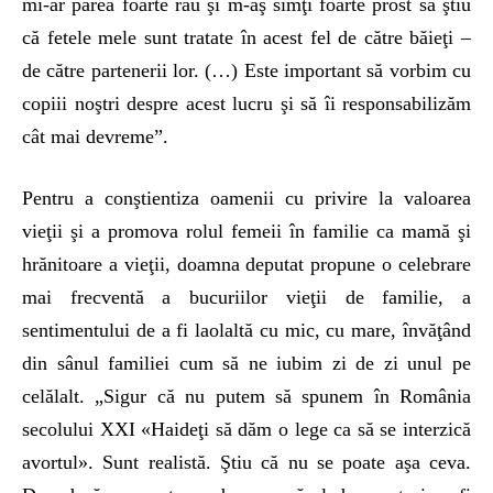
mi-ar părea foarte rău şi m-aş simţi foarte prost să ştiu
că fetele mele sunt tratate în acest fel de către băieţi –
de către partenerii lor. (…) Este important să vorbim cu
copiii noştri despre acest lucru şi să îi responsabilizăm
cât mai devreme”.
Pentru a conştientiza oamenii cu privire la valoarea
vieţii şi a promova rolul femeii în familie ca mamă şi
hrănitoare a vieţii, doamna deputat propune o celebrare
mai frecventă a bucuriilor vieţii de familie, a
sentimentului de a fi laolaltă cu mic, cu mare, învăţând
din sânul familiei cum să ne iubim zi de zi unul pe
celălalt. „Sigur că nu putem să spunem în România
secolului XXI «Haideţi să dăm o lege ca să se interzică
avortul». Sunt realistă. Ştiu că nu se poate aşa ceva.