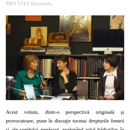
PRO VITA București
.
Acest volum, dintr-o perspectivă originală şi
provocatoare, pune în discuţie tocmai drepturile femeii
şi ale copilului nenăscut, explorând rolul bărbaţilor în