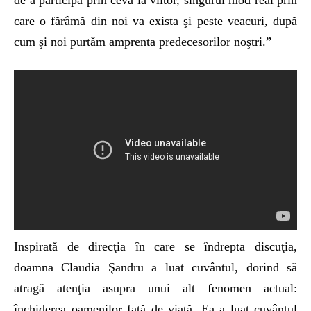
de a participa prin ceva la viitor, singurul mod real prin
care o fărâmă din noi va exista şi peste veacuri, după
cum şi noi purtăm amprenta predecesorilor noştri.”
Inspirată de direcţia în care se îndrepta discuţia,
doamna Claudia Şandru a luat cuvântul, dorind să
atragă atenţia asupra unui alt fenomen actual:
închiderea oamenilor faţă de viaţă. Ea a luat cuvântul