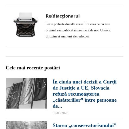
Re(d)acționarul
Texte preluate din alte surse. Tot ceea ce nu este
original sau publicat în premieră de noi. Uneori,
difuzăm și anunțuri ale redacției.
Cele mai recente postări
În ciuda unei decizii a Curții
de Justiție a UE, Slovacia
refuză recunoașterea
„căsătoriilor” între persoane
de...
05/08/2026
Starea „conservatorismului”