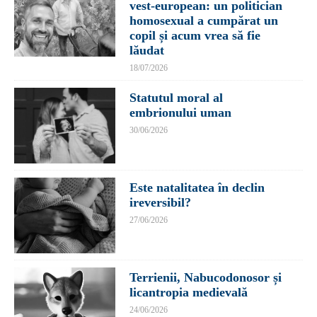
vest-european: un politician
homosexual a cumpărat un
copil și acum vrea să fie
lăudat
18/07/2026
Statutul moral al
embrionului uman
30/06/2026
Este natalitatea în declin
ireversibil?
27/06/2026
Terrienii, Nabucodonosor și
licantropia medievală
24/06/2026