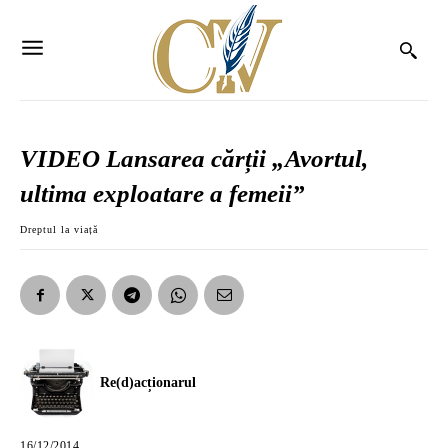
VIDEO Lansarea cărții „Avortul,
ultima exploatare a femeii”
Dreptul la viață
Re(d)acționarul
16/12/2014