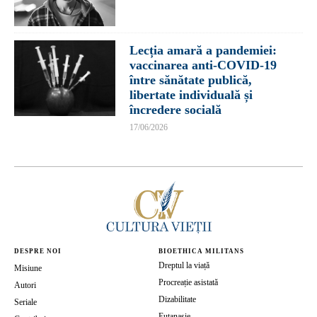
Lecția amară a pandemiei:
vaccinarea anti-COVID-19
între sănătate publică,
libertate individuală și
încredere socială
17/06/2026
DESPRE NOI
BIOETHICA MILITANS
Dreptul la viață
Misiune
Procreație asistată
Autori
Dizabilitate
Seriale
Eutanasie