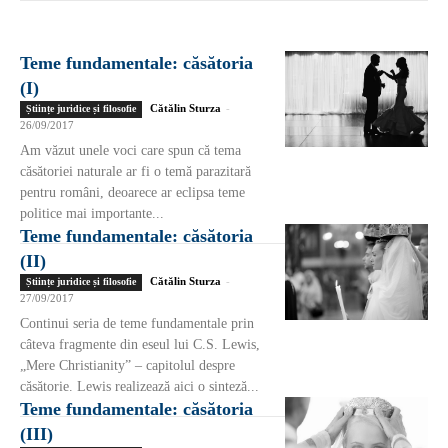
Teme fundamentale: căsătoria
(I)
Cătălin Sturza
-
Științe juridice și filosofie
26/09/2017
Am văzut unele voci care spun că tema
căsătoriei naturale ar fi o temă parazitară
pentru români, deoarece ar eclipsa teme
politice mai importante...
Teme fundamentale: căsătoria
(II)
Cătălin Sturza
-
Științe juridice și filosofie
27/09/2017
Continui seria de teme fundamentale prin
câteva fragmente din eseul lui C.S. Lewis,
„Mere Christianity” – capitolul despre
căsătorie. Lewis realizează aici o sinteză...
Teme fundamentale: căsătoria
(III)