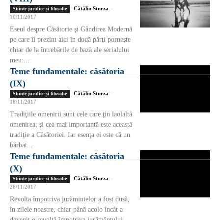
Cătălin Sturza
-
Științe juridice și filosofie
10/11/2017
Eseul despre Căsătorie şi Gândirea Modernă
pe care îl prezint aici în două părţi porneşte
chiar de la întrebările de bază ale serialului
meu:...
Teme fundamentale: căsătoria
(IX)
Cătălin Sturza
-
Științe juridice și filosofie
18/11/2017
Tradiţiile omenirii sunt cele care ţin laolaltă
omenirea; şi cea mai importantă este această
tradiţie a Căsătoriei. Iar esenţa ei este că un
bărbat...
Teme fundamentale: căsătoria
(X)
Cătălin Sturza
-
Științe juridice și filosofie
28/11/2017
Revolta împotriva jurămintelor a fost dusă,
în zilele noastre, chiar până acolo încât a
devenit o revoltă împotriva jurământului