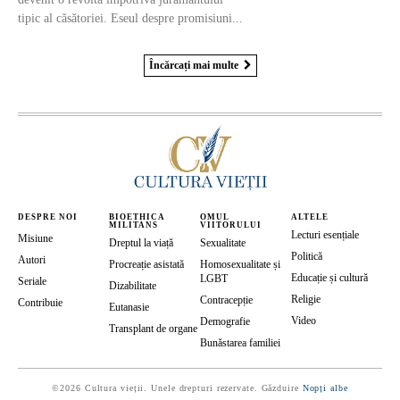
tipic al căsătoriei. Eseul despre promisiuni...
Încărcați mai multe
DESPRE NOI
BIOETHICA
OMUL
ALTELE
MILITANS
VIITORULUI
Lecturi esențiale
Misiune
Dreptul la viață
Sexualitate
Politică
Autori
Procreație asistată
Homosexualitate și
Educație și cultură
LGBT
Seriale
Dizabilitate
Religie
Contracepție
Contribuie
Eutanasie
Video
Demografie
Transplant de organe
Bunăstarea familiei
©2026 Cultura vieții. Unele drepturi rezervate. Găzduire
Nopți albe