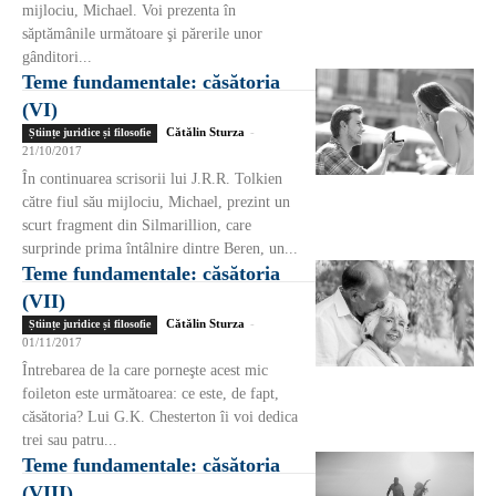
mijlociu, Michael. Voi prezenta în
săptămânile următoare şi părerile unor
gânditori...
Teme fundamentale: căsătoria
(VI)
Cătălin Sturza
-
Științe juridice și filosofie
21/10/2017
În continuarea scrisorii lui J.R.R. Tolkien
către fiul său mijlociu, Michael, prezint un
scurt fragment din Silmarillion, care
surprinde prima întâlnire dintre Beren, un...
Teme fundamentale: căsătoria
(VII)
Cătălin Sturza
-
Științe juridice și filosofie
01/11/2017
Întrebarea de la care porneşte acest mic
foileton este următoarea: ce este, de fapt,
căsătoria? Lui G.K. Chesterton îi voi dedica
trei sau patru...
Teme fundamentale: căsătoria
(VIII)