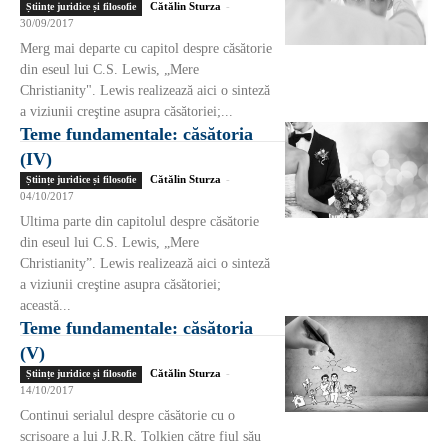
Cătălin Sturza
-
Științe juridice și filosofie
30/09/2017
Merg mai departe cu capitol despre căsătorie
din eseul lui C.S. Lewis, „Mere
Christianity". Lewis realizează aici o sinteză
a viziunii creştine asupra căsătoriei;...
Teme fundamentale: căsătoria
(IV)
Cătălin Sturza
-
Științe juridice și filosofie
04/10/2017
Ultima parte din capitolul despre căsătorie
din eseul lui C.S. Lewis, „Mere
Christianity”. Lewis realizează aici o sinteză
a viziunii creştine asupra căsătoriei;
această...
Teme fundamentale: căsătoria
(V)
Cătălin Sturza
-
Științe juridice și filosofie
14/10/2017
Continui serialul despre căsătorie cu o
scrisoare a lui J.R.R. Tolkien către fiul său