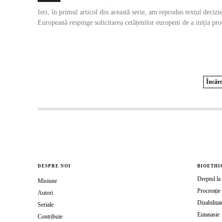
Ieri, în primul articol din această serie, am reprodus textul decizi
Europeană respinge solicitarea cetățenilor europeni de a iniția pro
Încărc
DESPRE NOI
BIOETHI
Dreptul la 
Misiune
Procreație 
Autori
Dizabilitat
Seriale
Eutanasie
Contribuie