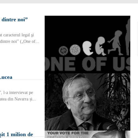
 dintre noi”
t caracterul legal şi
dintre noi” („One of...
 Lucea
 l-a intervievat pe
tea din Navarra și...
șit 1 milion de