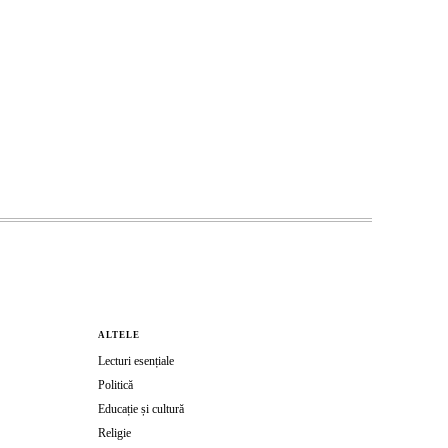
ALTELE
Lecturi esențiale
Politică
Educație și cultură
Religie