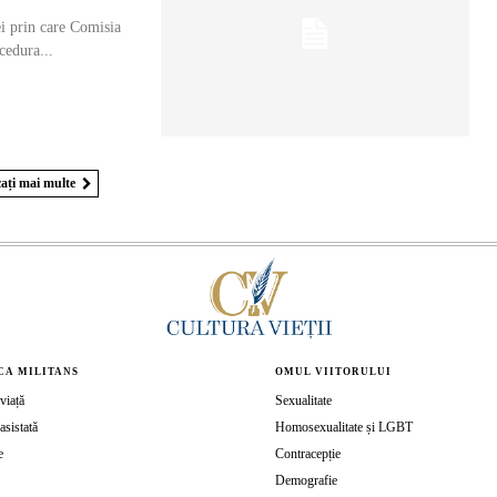
ei prin care Comisia
cedura...
ați mai multe
CA MILITANS
OMUL VIITORULUI
viață
Sexualitate
asistată
Homosexualitate și LGBT
e
Contracepție
Demografie