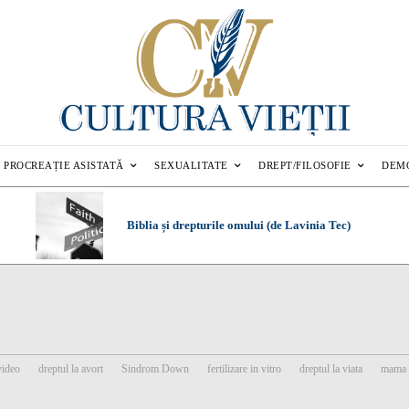
PROCREAȚIE ASISTATĂ
SEXUALITATE
DREPT/FILOSOFIE
DEM
Biblia și drepturile omului (de Lavinia Tec)
video
dreptul la avort
Sindrom Down
fertilizare in vitro
dreptul la viata
mama 