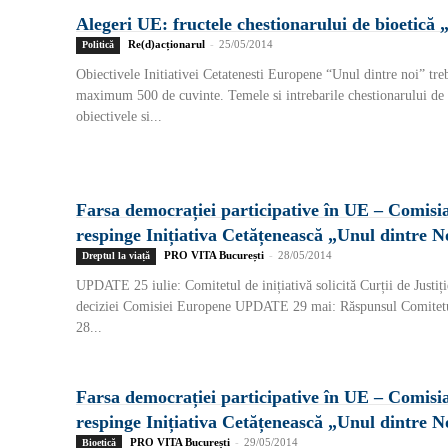
Alegeri UE: fructele chestionarului de bioetică 
Re(d)acționarul
-
25/05/2014
Politică
Obiectivele Initiativei Cetatenesti Europene “Unul dintre noi” tre
maximum 500 de cuvinte. Temele si intrebarile chestionarului de b
obiectivele si...
Farsa democrației participative în UE – Comis
respinge Inițiativa Cetățenească „Unul dintre No
PRO VITA București
-
28/05/2014
Dreptul la viață
UPDATE 25 iulie: Comitetul de inițiativă solicită Curții de Justiț
deciziei Comisiei Europene UPDATE 29 mai: Răspunsul Comitetulu
28...
Farsa democrației participative în UE – Comis
respinge Inițiativa Cetățenească „Unul dintre No
PRO VITA București
-
29/05/2014
Bioetică