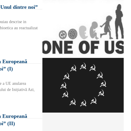
„Unul dintre noi”
buiau descrise in
ioetica au reactualizat
ia Europeană
i” (I)
ie a UE anularea
i de Inițiativă Azi,
ia Europeană
i” (II)