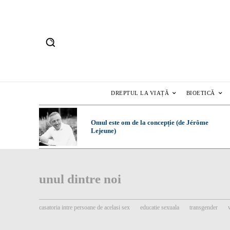
DREPTUL LA VIAȚĂ
BIOETICĂ
Omul este om de la concepție (de Jérôme
Lejeune)
unul dintre noi
casatoria intre persoane de acelasi sex
educatie sexuala
transgender