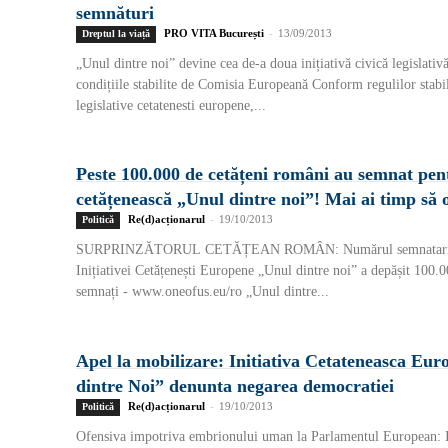
semnături
PRO VITA București
-
13/09/2013
Dreptul la viață
„Unul dintre noi” devine cea de-a doua inițiativă civică legislativă
condițiile stabilite de Comisia Europeană Conform regulilor stabili
legislative cetatenesti europene,...
Peste 100.000 de cetățeni români au semnat pent
cetățenească „Unul dintre noi”! Mai ai timp să o 
Re(d)acționarul
-
19/10/2013
Politică
SURPRINZĂTORUL CETĂȚEAN ROMÂN: Numărul semnatarilo
Inițiativei Cetățenești Europene „Unul dintre noi” a depășit 100.
semnați - www.oneofus.eu/ro „Unul dintre...
Apel la mobilizare: Initiativa Cetateneasca Eu
dintre Noi” denunta negarea democratiei
Re(d)acționarul
-
19/10/2013
Politică
Ofensiva impotriva embrionului uman la Parlamentul European: In