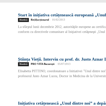
Start în inițiativa cetățenească europeană „Unul
Re(d)acționarul
-
01/02/2013
Bioetică
La sfârştul lunii decembrie 2012, autorităţile europene au certifica
conform cu directivele comunitare al Iniţiativei cetăţeneşti „Unul 
Știința Vieții. Interviu cu prof. dr. Justo Aznar
PRO VITA București
-
05/07/2013
Bioetică
Elisabetta PITTINO, coordonatoare a Initiativei ”Unul dintre noi”,
profesorul Justo Aznar Lucea, Doctor in Medicina de la Universita
Inițiativa cetățenească „Unul dintre noi” a depă