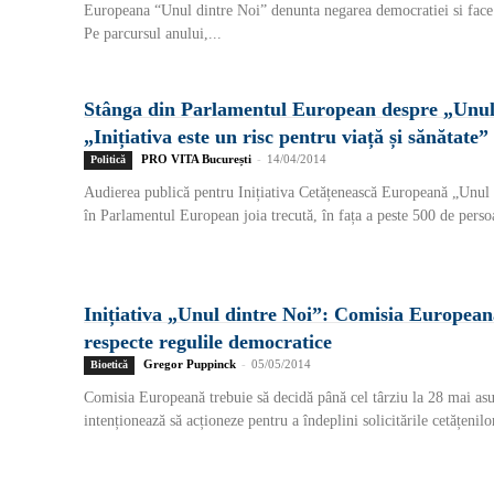
Europeana “Unul dintre Noi” denunta negarea democratiei si face 
Pe parcursul anului,...
Stânga din Parlamentul European despre „Unul 
„Inițiativa este un risc pentru viață și sănătate”
PRO VITA București
-
14/04/2014
Politică
Audierea publică pentru Inițiativa Cetățenească Europeană „Unul 
în Parlamentul European joia trecută, în fața a peste 500 de persoa
Inițiativa „Unul dintre Noi”: Comisia European
respecte regulile democratice
Gregor Puppinck
-
05/05/2014
Bioetică
Comisia Europeană trebuie să decidă până cel târziu la 28 mai as
intenționează să acționeze pentru a îndeplini solicitările cetățenilor