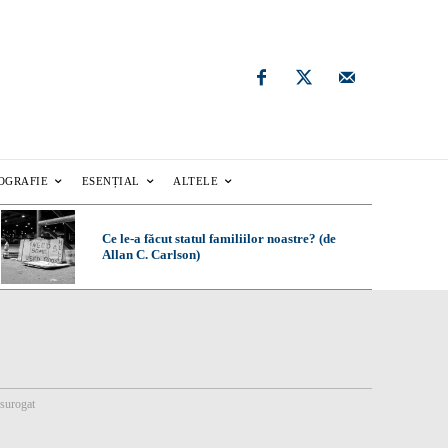
OGRAFIE
ESENȚIAL
ALTELE
Ce le-a făcut statul familiilor noastre? (de
Allan C. Carlson)
surogat