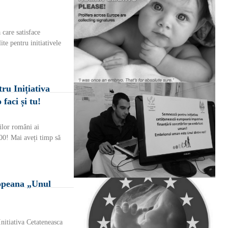
 care satisface
te pentru initiativele
ru Inițiativa
faci și tu!
r români ai
000! Mai aveți timp să
ropeana „Unul
itiativa Cetateneasca