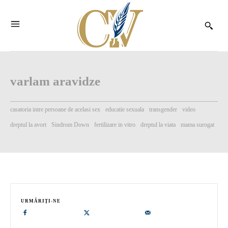
varlam aravidze
casatoria intre persoane de acelasi sex
educatie sexuala
transgender
video
dreptul la avort
Sindrom Down
fertilizare in vitro
dreptul la viata
mama surogat
URMĂRIȚI-NE