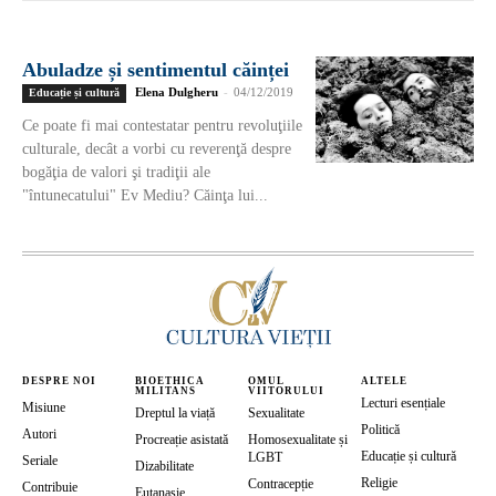
Abuladze și sentimentul căinței
Elena Dulgheru
-
04/12/2019
Educație și cultură
Ce poate fi mai contestatar pentru revoluţiile
culturale, decât a vorbi cu reverenţă despre
bogăţia de valori şi tradiţii ale
"întunecatului" Ev Mediu? Căinţa lui...
DESPRE NOI
BIOETHICA
OMUL
ALTELE
MILITANS
VIITORULUI
Lecturi esențiale
Misiune
Dreptul la viață
Sexualitate
Politică
Autori
Procreație asistată
Homosexualitate și
Educație și cultură
LGBT
Seriale
Dizabilitate
Religie
Contracepție
Contribuie
Eutanasie