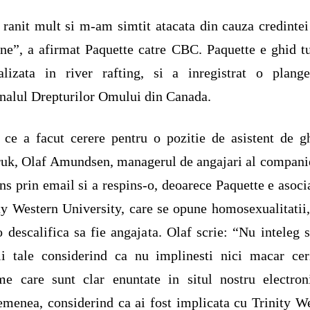
ranit mult si m-am simtit atacata din cauza credinte
ine”, a afirmat Paquette catre CBC. Paquette e ghid tu
alizata in river rafting, si a inregistrat o plang
nalul Drepturilor Omului din Canada.
ce a facut cerere pentru o pozitie de asistent de g
k, Olaf Amundsen, managerul de angajari al companie
ns prin email si a respins-o, deoarece Paquette e asoci
ty Western University, care se opune homosexualitatii,
o descalifica sa fie angajata. Olaf scrie: “Nu inteleg 
ii tale considerind ca nu implinesti nici macar cer
me care sunt clar enuntate in situl nostru electro
menea, considerind ca ai fost implicata cu Trinity W