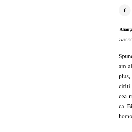
Alianț
24/10/2
Spune
am al
plus,
citit
cea m
ca Bi
homo