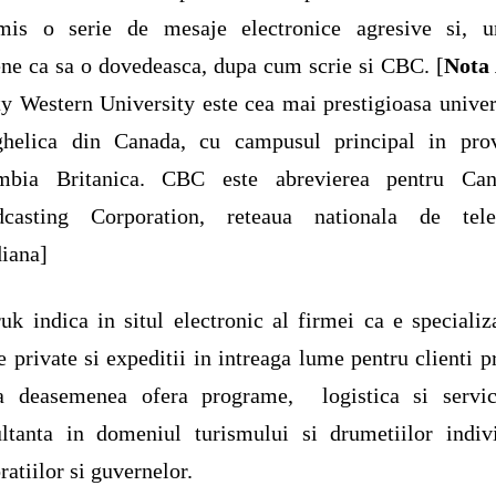
smis o serie de mesaje electronice agresive si, un
ne ca sa o dovedeasca, dupa cum scrie si CBC. [
Nota
ty Western University este cea mai prestigioasa univer
ghelica din Canada, cu campusul principal in prov
mbia Britanica. CBC este abrevierea pentru Can
dcasting Corporation, reteaua nationala de tele
iana]
k indica in situl electronic al firmei ca e specializ
e private si expeditii in intreaga lume pentru clienti pr
a deasemenea ofera programe, logistica si servic
ltanta in domeniul turismului si drumetiilor indivi
ratiilor si guvernelor.