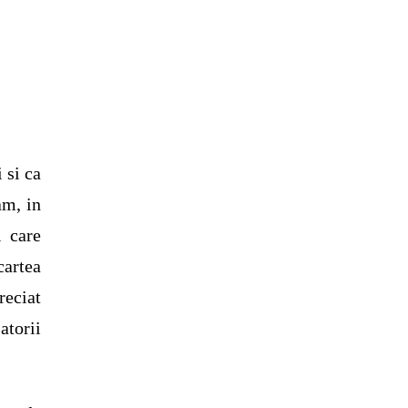
 si ca
am, in
i care
cartea
reciat
atorii