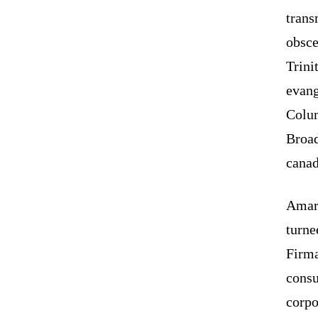
tran
obsce
Trini
evan
Colu
Broa
canad
Amaru
turne
Firm
consu
corpo