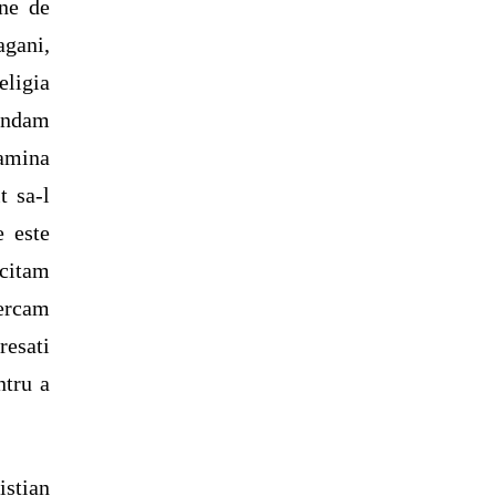
ane de
agani,
eligia
ondam
amina
t sa-l
e este
 citam
cercam
resati
ntru a
istian