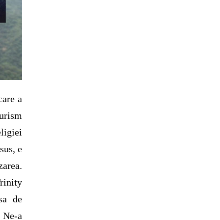
care a
urism
ligiei
sus, e
zarea.
rinity
sa de
 Ne-a