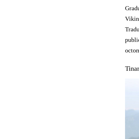
Grad
Viki
Tradu
publi
octom
Tina