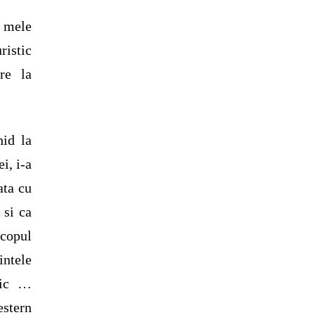
i mele
ristic
ere la
hid la
i, i-a
ata cu
 si ca
scopul
intele
nic …
estern