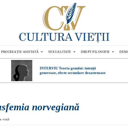
PROCREAȚIE ASISTATĂ
SEXUALITATE
DREPT/FILOSOFIE
DEM
INTERVIU Teoria genului: intenții
generoase, efecte secundare dezastruoase
asfemia norvegiană
a viață