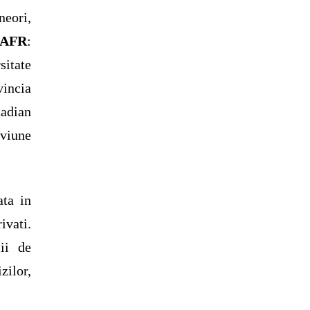
eori,
 AFR
:
sitate
incia
adian
viune
ata in
ivati.
ii de
zilor,