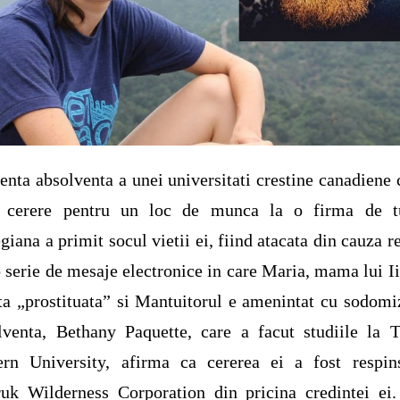
enta absolventa a unei universitati crestine canadiene 
t cerere pentru un loc de munca la o firma de t
giana a primit socul vietii ei, fiind atacata din cauza re
o serie de mesaje electronice in care Maria, mama lui Ii
a „prostituata” si Mantuitorul e amenintat cu sodomi
venta, Bethany Paquette, care a facut studiile la T
ern University, afirma ca cererea ei a fost respin
uk Wilderness Corporation din pricina credintei ei.