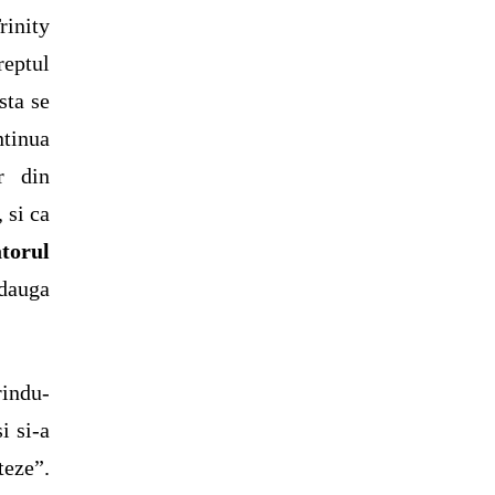
rinity
eptul
sta se
ntinua
r din
 si ca
torul
dauga
rindu-
i si-a
eze”.