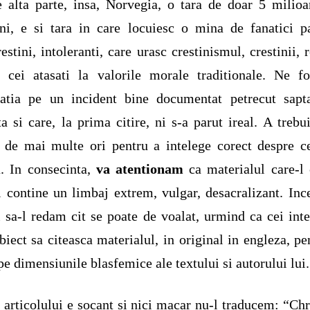
 alta parte, insa, Norvegia, o tara de doar 5 milio
i, e si tara in care locuiesc o mina de fanatici p
restini, intoleranti, care urasc crestinismul, crestinii, r
e cei atasati la valorile morale traditionale. Ne f
matia pe un incident bine documentat petrecut sapt
ta si care, la prima citire, ni s-a parut ireal. A trebui
 de mai multe ori pentru a intelege corect despre c
. In consecinta,
va atentionam
ca materialul care-l
i contine un limbaj extrem, vulgar, desacralizant. In
i sa-l redam cit se poate de voalat, urmind ca cei inte
biect sa citeasca materialul, in original in engleza, pe
pe dimensiunile blasfemice ale textului si autorului lui.
l articolului e socant si nici macar nu-l traducem: “Chr