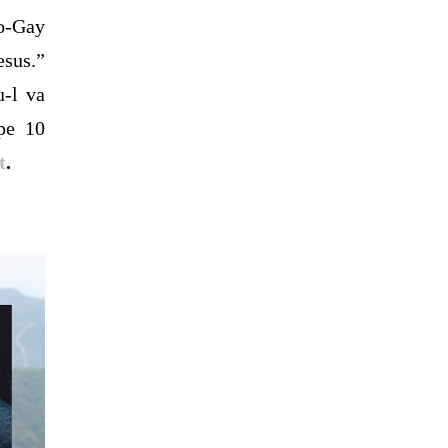
o-Gay
sus.”
u-l va
 pe 10
t
.