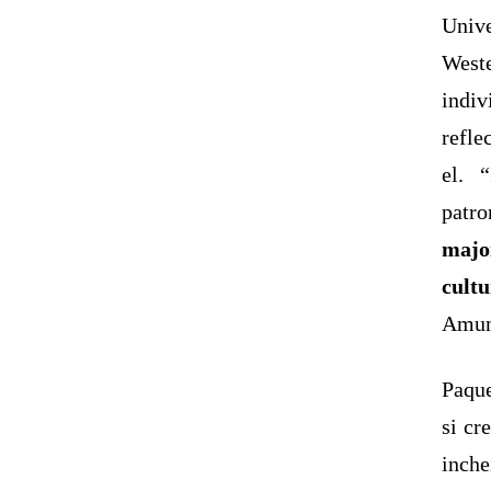
Unive
West
indiv
refle
el. 
patro
majo
cult
Amund
Paque
si cr
inch