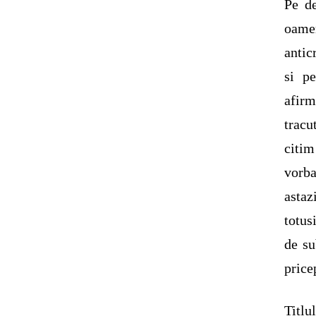
Pe de
oamen
antic
si p
afir
tracu
citim
vorba
astaz
totus
de su
price
Titlu