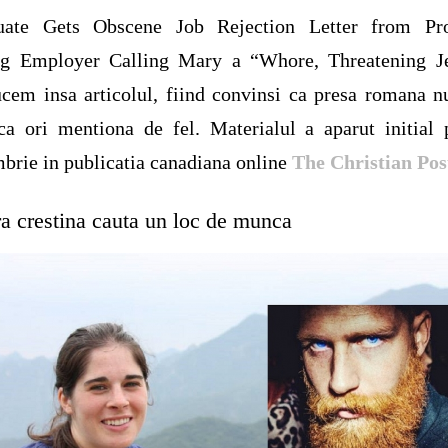
uate Gets Obscene Job Rejection Letter from Pr
ng Employer Calling Mary a “Whore, Threatening Je
cem insa articolul, fiind convinsi ca presa romana n
ca ori mentiona de fel. Materialul a aparut initial
brie in publicatia canadiana online
The Christian Pos
ra crestina cauta un loc de munca