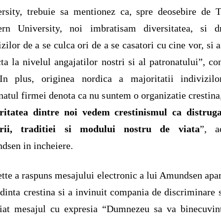
rsity, trebuie sa mentionez ca, spre deosebire de T
ern University, noi imbratisam diversitatea, si dr
izilor de a se culca ori de a se casatori cu cine vor, si a
cta la nivelul angajatilor nostri si al patronatului”, co
“In plus, originea nordica a majoritatii indivizilo
natul firmei denota ca nu suntem o organizatie crestina,
ritatea dintre noi vedem crestinismul ca distruga
urii, traditiei si modului nostru de viata
”, a
sen in incheiere.
tte a raspuns mesajului electronic a lui Amundsen apa
edinta crestina si a invinuit compania de discriminare s
eiat mesajul cu expresia “Dumnezeu sa va binecuvint