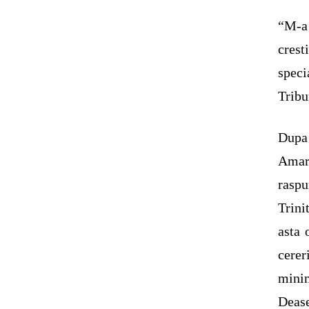
“M-a 
crest
speci
Tribu
Dupa 
Amaru
raspu
Trini
asta 
cerer
mini
Dease