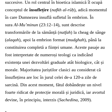
succesive. Un rol central în bioetica islamică îl ocupă
conceptul de
însuflețire
(
nafkh al-rūḥ
), adică momentul
în care Dumnezeu insuflă sufletul în embrion. În
sura
Al-Mu’minun
(23:12–14), sunt descrise
transformările de la sămânță (
nutfah
) la cheag de sânge
(
alaqah
), apoi la embrion format (
mudghah
), până la
constituirea completă a ființei umane. Aceste pasaje au
fost interpretate de numeroși teologi ca indicând
existența unei dezvoltări graduale atât biologice, cât și
morale. Majoritatea juriștilor clasici au considerat că
însuflețirea are loc în jurul celei de-a 120-a zile de
sarcină. Din acest moment, fătul dobândește un nivel
foarte ridicat de protecție morală și juridică, iar avortul
devine, în principiu, interzis (
Sachedina
, 2009).