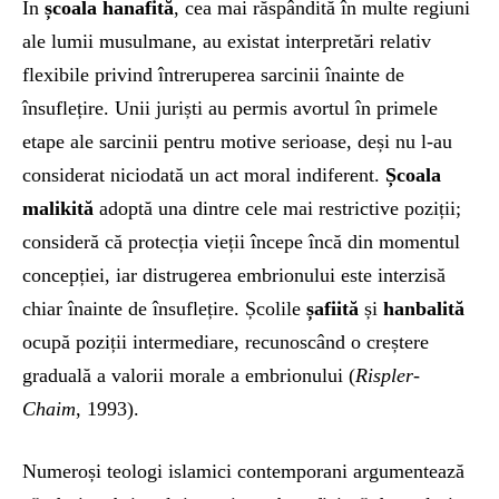
În
școala hanafită
, cea mai răspândită în multe regiuni
ale lumii musulmane, au existat interpretări relativ
flexibile privind întreruperea sarcinii înainte de
însuflețire. Unii juriști au permis avortul în primele
etape ale sarcinii pentru motive serioase, deși nu l-au
considerat niciodată un act moral indiferent.
Școala
malikită
adoptă una dintre cele mai restrictive poziții;
consideră că protecția vieții începe încă din momentul
concepției, iar distrugerea embrionului este interzisă
chiar înainte de însuflețire. Școlile
șafiită
și
hanbalită
ocupă poziții intermediare, recunoscând o creștere
graduală a valorii morale a embrionului (
Rispler-
Chaim
, 1993).
Numeroși teologi islamici contemporani argumentează