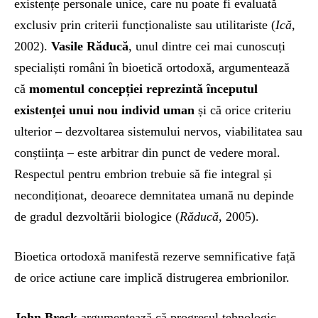
existențe personale unice, care nu poate fi evaluată
exclusiv prin criterii funcționaliste sau utilitariste (
Ică
,
2002).
Vasile Răducă
, unul dintre cei mai cunoscuți
specialiști români în bioetică ortodoxă, argumentează
că
momentul concepției reprezintă începutul
existenței unui nou individ uman
și că orice criteriu
ulterior – dezvoltarea sistemului nervos, viabilitatea sau
conștiința – este arbitrar din punct de vedere moral.
Respectul pentru embrion trebuie să fie integral și
necondiționat, deoarece demnitatea umană nu depinde
de gradul dezvoltării biologice (
Răducă
, 2005).
Bioetica ortodoxă manifestă rezerve semnificative față
de orice actiune care implică distrugerea embrionilor.
John Breck
argumentează că progresul tehnologic