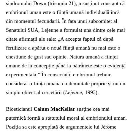
sindromului Down (trisomia 21), a susținut constant că
embrionul uman este o ființă umană individuală încă
din momentul fecundarii. În fața unui subcomitet al
Senatului SUA, Lejeune a formulat una dintre cele mai
citate afirmații ale sale: „A accepta faptul că după
fertilizare a apărut o nouă ființă umană nu mai este o
chestiune de gust sau opinie. Natura umană a ființei
umane de la concepție până la bătrânețe este o evidență
experimentală.” În consecință, embrionul trebuie
considerat o ființă umană cu demnitate proprie și nu un
simplu obiect al cercetării (
Lejeune
, 1993).
Bioeticianul
Calum MacKellar
susține cea mai
puternică formă a statutului moral al embrionului uman.
Poziția sa este apropiată de argumentele lui Jérôme