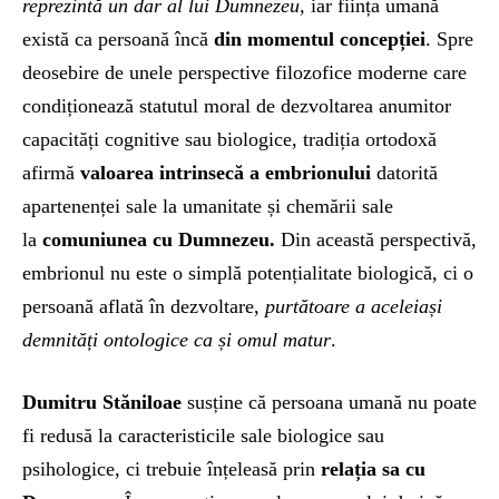
reprezintă un dar al lui Dumnezeu,
iar ființa umană
există ca persoană încă
din momentul concepției
. Spre
deosebire de unele perspective filozofice moderne care
condiționează statutul moral de dezvoltarea anumitor
capacități cognitive sau biologice, tradiția ortodoxă
afirmă
valoarea intrinsecă a embrionului
datorită
apartenenței sale la umanitate și chemării sale
la
comuniunea cu Dumnezeu.
Din această perspectivă,
embrionul nu este o simplă potențialitate biologică, ci o
persoană aflată în dezvoltare,
purtătoare a aceleiași
demnități ontologice ca și omul matur
.
Dumitru Stăniloae
susține că persoana umană nu poate
fi redusă la caracteristicile sale biologice sau
psihologice, ci trebuie înțeleasă prin
relația sa cu