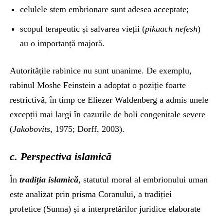
celulele stem embrionare sunt adesea acceptate;
scopul terapeutic și salvarea vieții (
pikuach nefesh
)
au o importanță majoră.
Autoritățile rabinice nu sunt unanime. De exemplu,
rabinul Moshe Feinstein a adoptat o poziție foarte
restrictivă, în timp ce Eliezer Waldenberg a admis unele
excepții mai largi în cazurile de boli congenitale severe
(
Jakobovits
, 1975; Dorff
,
2003).
c. Perspectiva islamică
În
tradiția islamică
, statutul moral al embrionului uman
este analizat prin prisma Coranului, a tradiției
profetice (Sunna) și a interpretărilor juridice elaborate