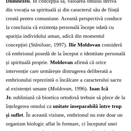
Dumnezeu
. În concepția sa, valoarea omului derivă
din vocația sa spirituală și din caracterul său de ființă
creată pentru comuniune. Această perspectivă conduce
la concluzia că existența personală începe odată cu
apariția individului uman, adică din momentul
concepției (
Stăniloae
, 1997).
Ilie Moldovan
consideră
că embrionul posedă de la început o identitate personală
și spirituală proprie.
Moldovan
afirmă că orice
intervenție care urmărește distrugerea deliberată a
embrionului reprezintă o încălcare a caracterului sacru
al existenței umane (
Moldovan
, 1996).
Ioan Ică
Jr.
subliniază că bioetica ortodoxă trebuie să plece de la
înțelegerea omului ca
unitate inseparabilă între trup
și suflet
. În această viziune, embrionul nu este doar un
organism biologic aflat în formare, ci începutul unei