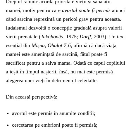
Dreptul rabinic acordă prioritate vieții și sănătății
mamei, motiv pentru care
avortul poate fi permis
atunci
când sarcina reprezintă un pericol grav pentru aceasta.
Iudaismul dezvoltă o concepție graduală asupra valorii
vieții prenatale (
Jakobovits
, 1975;
Dorff
, 2003). Un text
esențial din
Mișna, Ohalot 7:6,
afirmă că dacă viața
mamei este amenințată de sarcină, fătul poate fi
sacrificat pentru a salva mama. Odată ce capul copilului
a ieșit în timpul nașterii, însă, nu mai este permisă
alegerea unei vieți în detrimentul celeilalte.
Din această perspectivă:
avortul este permis în anumite conditii;
cercetarea pe embrioni poate fi permisă;