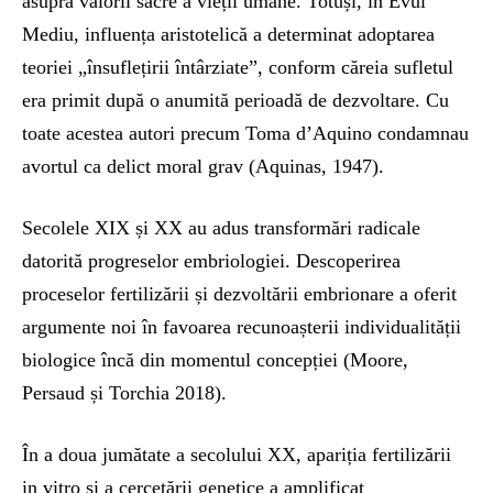
asupra valorii sacre a vieții umane. Totuși, în Evul
Mediu, influența aristotelică a determinat adoptarea
teoriei „însuflețirii întârziate”, conform căreia sufletul
era primit după o anumită perioadă de dezvoltare. Cu
toate acestea autori precum Toma d’Aquino condamnau
avortul ca delict moral grav (Aquinas, 1947).
Secolele XIX și XX au adus transformări radicale
datorită progreselor embriologiei. Descoperirea
proceselor fertilizării și dezvoltării embrionare a oferit
argumente noi în favoarea recunoașterii individualității
biologice încă din momentul concepției (Moore,
Persaud și Torchia 2018).
În a doua jumătate a secolului XX, apariția fertilizării
in vitro și a cercetării genetice a amplificat