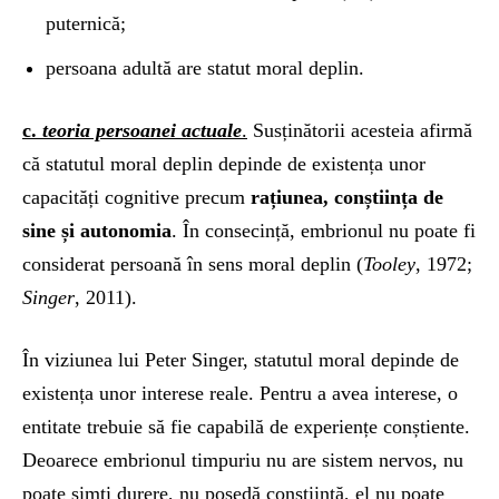
puternică;
persoana adultă are statut moral deplin.
c.
teoria persoanei actuale
.
Susținătorii acesteia afirmă
că statutul moral deplin depinde de existența unor
capacități cognitive precum
rațiunea, conștiința de
sine și autonomia
. În consecință, embrionul nu poate fi
considerat persoană în sens moral deplin (
Tooley
, 1972;
Singer
, 2011).
În viziunea lui Peter Singer, statutul moral depinde de
existența unor interese reale. Pentru a avea interese, o
entitate trebuie să fie capabilă de experiențe conștiente.
Deoarece embrionul timpuriu nu are sistem nervos, nu
poate simți durere, nu posedă conștiință, el nu poate