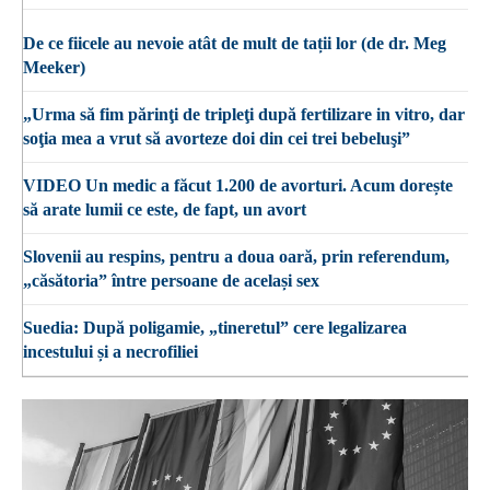
De ce fiicele au nevoie atât de mult de tații lor (de dr. Meg
Meeker)
„Urma să fim părinţi de tripleţi după fertilizare in vitro, dar
soţia mea a vrut să avorteze doi din cei trei bebeluşi”
VIDEO Un medic a făcut 1.200 de avorturi. Acum dorește
să arate lumii ce este, de fapt, un avort
Slovenii au respins, pentru a doua oară, prin referendum,
„căsătoria” între persoane de același sex
Suedia: După poligamie, „tineretul” cere legalizarea
incestului și a necrofiliei