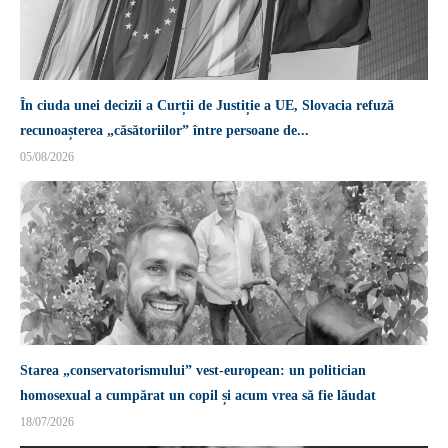
În ciuda unei decizii a Curții de Justiție a UE, Slovacia refuză
recunoașterea „căsătoriilor” între persoane de...
05/08/2026
Starea „conservatorismului” vest-european: un politician
homosexual a cumpărat un copil și acum vrea să fie lăudat
18/07/2026