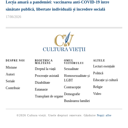
Lecția amară a pandemiei: vaccinarea anti-COVID-19 între
sănătate publică, libertate individuală și încredere socială
17/06/2026
DESPRE NOI
BIOETHICA
OMUL
ALTELE
MILITANS
VIITORULUI
Lecturi esențiale
Misiune
Dreptul la viață
Sexualitate
Politică
Autori
Procreație asistată
Homosexualitate și
Educație și cultură
LGBT
Seriale
Dizabilitate
Religie
Contracepție
Contribuie
Eutanasie
Video
Demografie
Transplant de organe
Bunăstarea familiei
©2026 Cultura vieții. Unele drepturi rezervate. Găzduire
Nopți albe