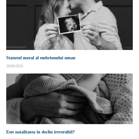
Statutul moral al embrionului uman
30/06/2026
Este natalitatea în declin ireversibil?