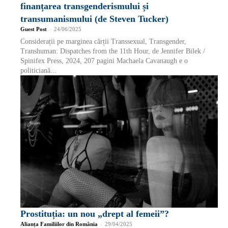
finanțarea transgenderismului și
transumanismului (de Steven Tucker)
Guest Post
-
24/06/2025
Considerații pe marginea cărții Transsexual, Transgender,
Transhuman: Dispatches from the 11th Hour, de Jennifer Bilek /
Spinifex Press, 2024, 207 pagini Machaela Cavanaugh e o
politiciană...
Prostituția: un nou „drept al femeii”?
Alianța Familiilor din România
-
29/04/2025