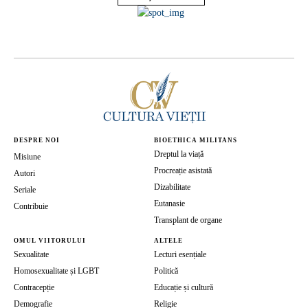
DESPRE NOI
BIOETHICA MILITANS
Dreptul la viață
Misiune
Procreație asistată
Autori
Dizabilitate
Seriale
Eutanasie
Contribuie
Transplant de organe
OMUL VIITORULUI
ALTELE
Sexualitate
Lecturi esențiale
Homosexualitate și LGBT
Politică
Contracepție
Educație și cultură
Demografie
Religie