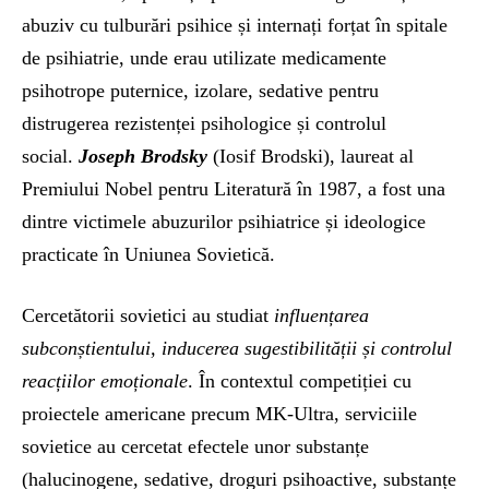
abuziv cu tulburări psihice și internați forțat în spitale
de psihiatrie, unde erau utilizate medicamente
psihotrope puternice, izolare, sedative pentru
distrugerea rezistenței psihologice și controlul
social.
Joseph Brodsky
(Iosif Brodski), laureat al
Premiului Nobel pentru Literatură în 1987, a fost una
dintre victimele abuzurilor psihiatrice și ideologice
practicate în Uniunea Sovietică.
Cercetătorii sovietici au studiat
influențarea
subconștientului, inducerea sugestibilității și controlul
reacțiilor emoționale
. În contextul competiției cu
proiectele americane precum MK-Ultra, serviciile
sovietice au cercetat efectele unor substanțe
(halucinogene, sedative, droguri psihoactive, substanțe