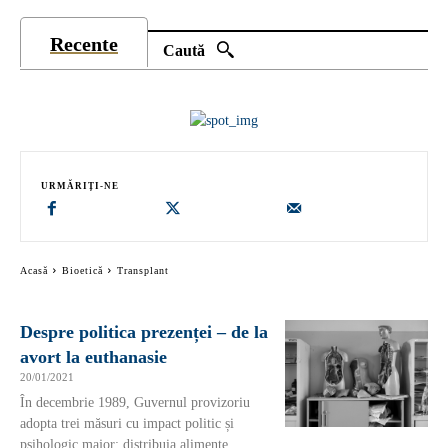
Recente
Caută
URMĂRIȚI-NE
Acasă
Bioetică
Transplant
Despre politica prezenței – de la
avort la euthanasie
20/01/2021
În decembrie 1989, Guvernul provizoriu
adopta trei măsuri cu impact politic și
psihologic major: distribuia alimente