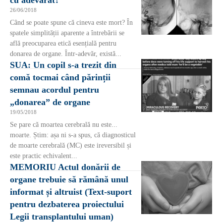
cu adevărat?
26/06/2018
Când se poate spune că cineva este mort? În
spatele simplității aparente a întrebării se
află preocuparea etică esențială pentru
donarea de organe. Într-adevăr, există...
SUA: Un copil s-a trezit din
comă tocmai când părinții
semnau acordul pentru
„donarea” de organe
19/05/2018
Se pare că moartea cerebrală nu este...
moarte. Știm: așa ni s-a spus, că diagnosticul
de moarte cerebrală (MC) este ireversibil și
este practic echivalent...
MEMORIU Actul donării de
organe trebuie să rămână unul
informat și altruist (Text-suport
pentru dezbaterea proiectului
Legii transplantului uman)