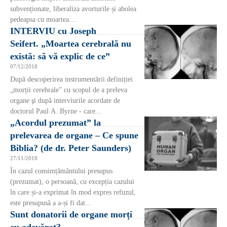
subvenționate, liberaliza avorturile și abolea
pedeapsa cu moartea....
INTERVIU cu Joseph
Seifert. „Moartea cerebrală nu
există: să vă explic de ce”
07/12/2018
După descoperirea instrumentării definiției
„morții cerebrale” cu scopul de a preleva
organe şi după interviurile acordate de
doctorul Paul A. Byrne - care...
„Acordul prezumat” la
prelevarea de organe – Ce spune
Biblia? (de dr. Peter Saunders)
27/11/2018
În cazul consimțământului presupus
(prezumat), o persoană, cu excepția cazului
în care și-a exprimat în mod expres refuzul,
este presupusă a a-și fi dat...
Sunt donatorii de organe morți