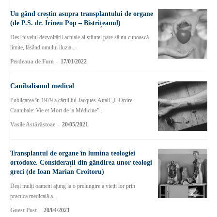
Un gând creștin asupra transplantului de organe
(de P.S. dr. Irineu Pop – Bistrițeanul)
Deși nivelul dezvoltării actuale al stiinței pare să nu cunoască
limite, lăsând omului iluzia...
Perdeaua de Fum
-
17/01/2022
Canibalismul medical
Publicarea în 1979 a cărții lui Jacques Attali „L’Ordre
Cannibale: Vie et Mort de la Médicine”...
Vasile Astărăstoae
-
20/05/2021
Transplantul de organe în lumina teologiei
ortodoxe. Considerații din gândirea unor teologi
greci (de Ioan Marian Croitoru)
Deşi mulți oameni ajung la o prelungire a vieții lor prin
practica medicală a...
Guest Post
-
20/04/2021