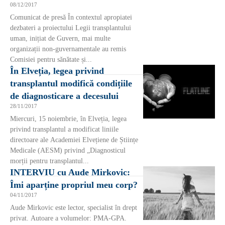
08/12/2017
Comunicat de presă În contextul apropiatei
dezbateri a proiectului Legii transplantului
uman, inițiat de Guvern, mai multe
organizații non-guvernamentale au remis
Comisiei pentru sănătate și...
În Elveția, legea privind
transplantul modifică condițiile
de diagnosticare a decesului
28/11/2017
Miercuri, 15 noiembrie, în Elveția, legea
privind transplantul a modificat liniile
directoare ale Academiei Elvețiene de Științe
Medicale (AESM) privind „Diagnosticul
morții pentru transplantul...
INTERVIU cu Aude Mirkovic:
Îmi aparține propriul meu corp?
04/11/2017
Aude Mirkovic este lector, specialist în drept
privat. Autoare a volumelor: PMA-GPA.