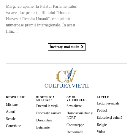
Marţi, 25 aprilie, la Palatul Parlamentului,
va avea loc proiecţia filmului “Human
Harvest / Recolta Umană”, ce a primit
numeroase premii internaţionale. În acest
film,...
Încărcați mai multe
DESPRE NOI
BIOETHICA
OMUL
ALTELE
MILITANS
VIITORULUI
Lecturi esențiale
Misiune
Dreptul la viață
Sexualitate
Politică
Autori
Procreație asistată
Homosexualitate și
Educație și cultură
LGBT
Seriale
Dizabilitate
Religie
Contracepție
Contribuie
Eutanasie
Video
Demografie