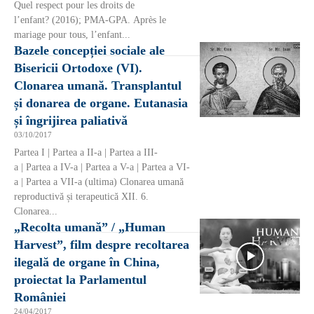
Quel respect pour les droits de
l’enfant? (2016); PMA-GPA. Après le
mariage pour tous, l’enfant...
Bazele concepției sociale ale
Bisericii Ortodoxe (VI).
Clonarea umană. Transplantul
și donarea de organe. Eutanasia
și îngrijirea paliativă
03/10/2017
Partea I | Partea a II-a | Partea a III-
a | Partea a IV-a | Partea a V-a | Partea a VI-
a | Partea a VII-a (ultima) Clonarea umană
reproductivă și terapeutică XII. 6.
Clonarea...
„Recolta umană” / „Human
Harvest”, film despre recoltarea
ilegală de organe în China,
proiectat la Parlamentul
României
24/04/2017