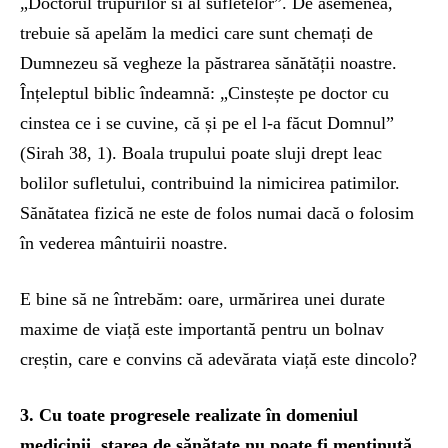
„Doctorul trupurilor si al sufletelor”. De asemenea,
trebuie să apelăm la medici care sunt chemați de
Dumnezeu să vegheze la păstrarea sănătății noastre.
Înțeleptul biblic îndeamnă: „Cinstește pe doctor cu
cinstea ce i se cuvine, că și pe el l-a făcut Domnul”
(Sirah 38, 1). Boala trupului poate sluji drept leac
bolilor sufletului, contribuind la nimicirea patimilor.
Sănătatea fizică ne este de folos numai dacă o folosim
în vederea mântuirii noastre.
E bine să ne întrebăm: oare, urmărirea unei durate
maxime de viață este importantă pentru un bolnav
creștin, care e convins că adevărata viață este dincolo?
3. Cu toate progresele realizate în domeniul
medicinii, starea de sănătate nu poate fi menținută