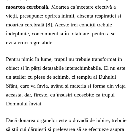
moartea cerebrală.
Moartea ca încetare efectivă a
vieții, presupune: oprirea inimii, absența respirației si
moartea cerebrală [8]. Aceste trei condiții trebuie
îndeplinite, concomitent si în totalitate, pentru a se
evita erori regretabile.
Pentru nimic în lume, trupul nu trebuie transformat în
obiect si în părți detasabile interschimbabile. El nu este
un atelier cu piese de schimb, ci templu al Duhului
Sfânt, care va învia, având si materia si forma din viața
aceasta, dar, fireste, cu însusiri deosebite ca trupul
Domnului înviat.
Dacă donarea organelor este o dovadă de iubire, trebuie
să stii cui dăruiesti si prelevarea să se efectueze asupra