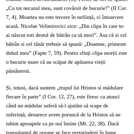
„Cu tot necazul meu, sunt covârsit de bucurie!” (II Cor.
7, 4). Moartea nu este trecere în neființă, ci întoarcere
acasă. Nicolae Velimirovici zice: „Din clipa în care te-
ai născut esti destul de bătrân ca să mori”. Asa că si cel
bătrân si cel tânăr trebuie să spună: „Doamne, primeste
duhul meu” (Fapte 7, 59). Pentru sfinți clipa morții este
o bucurie mare că au scăpat de apăsarea vieții
pământesti.
Și, totusi, dacă suntem „trupul lui Hristos si mădulare
fiecare în parte” (I Cor. 12, 27), este firesc ca atunci
când un mădular suferă să-l ajutăm să scape de
suferință, deoarece avem poruncă de la Hristos să ne
iubim aproapele ca pe noi însine (Mt. 22, 38). Dacă
transplantul de organe se face pretutindeni în lume