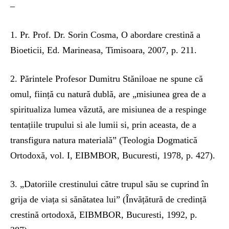
–
1. Pr. Prof. Dr. Sorin Cosma, O abordare crestină a
Bioeticii, Ed. Marineasa, Timisoara, 2007, p. 211.
2. Părintele Profesor Dumitru Stăniloae ne spune că
omul, ființă cu natură dublă, are „misiunea grea de a
spiritualiza lumea văzută, are misiunea de a respinge
tentațiile trupului si ale lumii si, prin aceasta, de a
transfigura natura materială” (Teologia Dogmatică
Ortodoxă, vol. I, EIBMBOR, Bucuresti, 1978, p. 427).
3. „Datoriile crestinului către trupul său se cuprind în
grija de viața si sănătatea lui” (Învățătură de credință
crestină ortodoxă, EIBMBOR, Bucuresti, 1992, p.