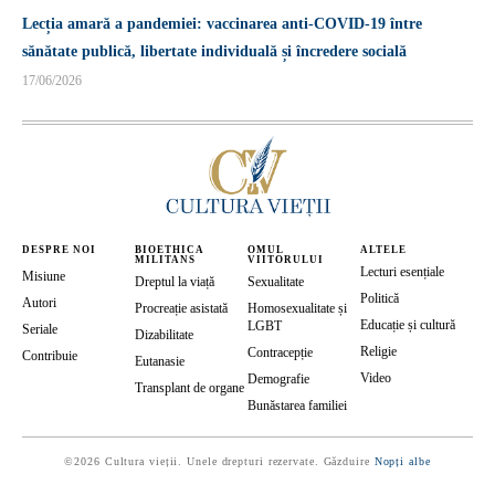
Lecția amară a pandemiei: vaccinarea anti-COVID-19 între
sănătate publică, libertate individuală și încredere socială
17/06/2026
DESPRE NOI
BIOETHICA
OMUL
ALTELE
MILITANS
VIITORULUI
Lecturi esențiale
Misiune
Dreptul la viață
Sexualitate
Politică
Autori
Procreație asistată
Homosexualitate și
Educație și cultură
LGBT
Seriale
Dizabilitate
Religie
Contracepție
Contribuie
Eutanasie
Video
Demografie
Transplant de organe
Bunăstarea familiei
©2026 Cultura vieții. Unele drepturi rezervate. Găzduire
Nopți albe