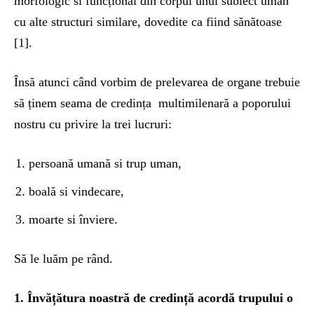
morfologic si funcțional din corpul unui subiect uman
cu alte structuri similare, dovedite ca fiind sănătoase
[1].
Însă atunci când vorbim de prelevarea de organe trebuie
să ținem seama de credința multimilenară a poporului
nostru cu privire la trei lucruri:
persoană umană si trup uman,
boală si vindecare,
moarte si înviere.
Să le luăm pe rând.
1. Învățătura noastră de credință acordă trupului o