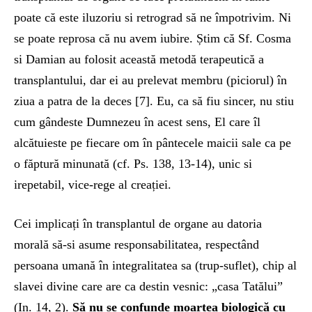
poate că este iluzoriu si retrograd să ne împotrivim. Ni
se poate reprosa că nu avem iubire. Știm că Sf. Cosma
si Damian au folosit această metodă terapeutică a
transplantului, dar ei au prelevat membru (piciorul) în
ziua a patra de la deces [7]. Eu, ca să fiu sincer, nu stiu
cum gândeste Dumnezeu în acest sens, El care îl
alcătuieste pe fiecare om în pântecele maicii sale ca pe
o făptură minunată (cf. Ps. 138, 13-14), unic si
irepetabil, vice-rege al creației.
Cei implicați în transplantul de organe au datoria
morală să-si asume responsabilitatea, respectând
persoana umană în integralitatea sa (trup-suflet), chip al
slavei divine care are ca destin vesnic: „casa Tatălui”
(In. 14, 2).
Să nu se confunde moartea biologică cu