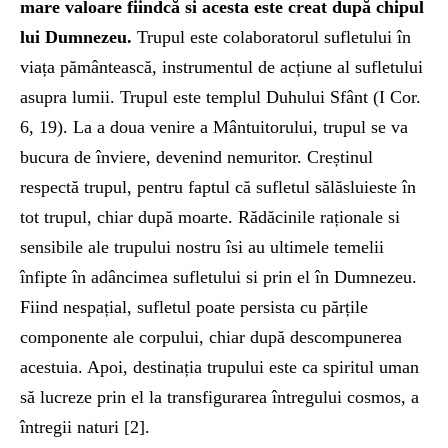
mare valoare fiindcă si acesta este creat după chipul
lui Dumnezeu.
Trupul este colaboratorul sufletului în
viața pământească, instrumentul de acțiune al sufletului
asupra lumii. Trupul este templul Duhului Sfânt (I Cor.
6, 19). La a doua venire a Mântuitorului, trupul se va
bucura de înviere, devenind nemuritor. Creștinul
respectă trupul, pentru faptul că sufletul sălăsluieste în
tot trupul, chiar după moarte. Rădăcinile raționale si
sensibile ale trupului nostru îsi au ultimele temelii
înfipte în adâncimea sufletului si prin el în Dumnezeu.
Fiind nespațial, sufletul poate persista cu părțile
componente ale corpului, chiar după descompunerea
acestuia. Apoi, destinația trupului este ca spiritul uman
să lucreze prin el la transfigurarea întregului cosmos, a
întregii naturi [2].