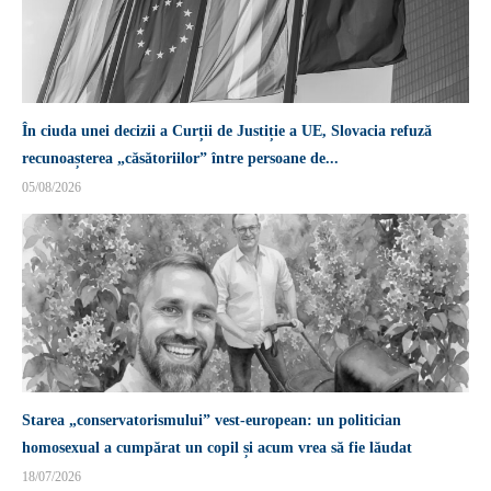
În ciuda unei decizii a Curții de Justiție a UE, Slovacia refuză
recunoașterea „căsătoriilor” între persoane de...
05/08/2026
Starea „conservatorismului” vest-european: un politician
homosexual a cumpărat un copil și acum vrea să fie lăudat
18/07/2026