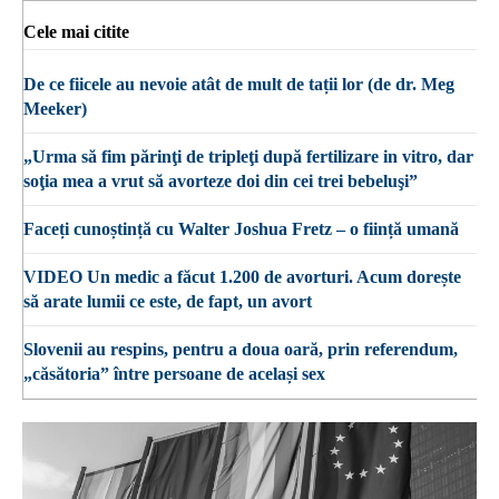
Cele mai citite
De ce fiicele au nevoie atât de mult de tații lor (de dr. Meg
Meeker)
„Urma să fim părinţi de tripleţi după fertilizare in vitro, dar
soţia mea a vrut să avorteze doi din cei trei bebeluşi”
Faceți cunoștință cu Walter Joshua Fretz – o ființă umană
VIDEO Un medic a făcut 1.200 de avorturi. Acum dorește
să arate lumii ce este, de fapt, un avort
Slovenii au respins, pentru a doua oară, prin referendum,
„căsătoria” între persoane de același sex