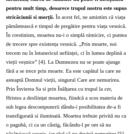
pentru mult timp, deoarece trupul nostru este supus
stricăciunii si morții.
În acest fel, ne amintim că viața
pământească e timpul de pregătire pentru viața vesnică.
În crestinism, moartea nu-i o simplă nimicire, ci puntea
de trecere spre existența vesnică. „Prin moarte, noi
trecem nu în întunericul neființei, ci în lumea deplină a
vieții veșnice” [4]. La Dumnezeu nu se poate ajunge
fără a se trece prin moarte. Ea este capătul la care ne
asteaptă Domnul vieții, singurul Care are nemurirea.
Prin Învierea Sa si prin Înălțarea cu trupul la cer,
Hristos a desființat moartea, fiindcă a scos materia de
sub legea descompunerii dându-i posibilitatea de-a fi
transfigurată si iluminată. Moartea trebuie privită nu ca
o pagubă, ci ca un câstig, făcându-l pe om să nu
păcătuiască vesnic, iar răul să nu devină nemuritor [5].