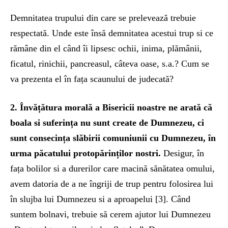
Demnitatea trupului din care se prelevează trebuie
respectată. Unde este însă demnitatea acestui trup si ce
rămâne din el când îi lipsesc ochii, inima, plămânii,
ficatul, rinichii, pancreasul, câteva oase, s.a.? Cum se
va prezenta el în fața scaunului de judecată?
2. Învățătura morală a Bisericii noastre ne arată că
boala si suferința nu sunt create de Dumnezeu, ci
sunt consecința slăbirii comuniunii cu Dumnezeu, în
urma păcatului protopărinților nostri.
Desigur, în
fața bolilor si a durerilor care macină sănătatea omului,
avem datoria de a ne îngriji de trup pentru folosirea lui
în slujba lui Dumnezeu si a aproapelui [3]. Când
suntem bolnavi, trebuie să cerem ajutor lui Dumnezeu