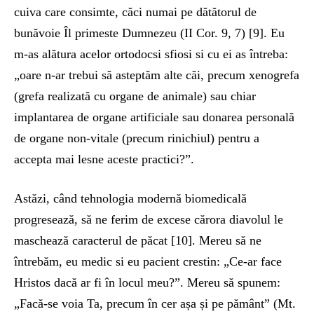
cuiva care consimte, căci numai pe dătătorul de
bunăvoie Îl primeste Dumnezeu (II Cor. 9, 7) [9]. Eu
m-as alătura acelor ortodocsi sfiosi si cu ei as întreba:
„oare n-ar trebui să asteptăm alte căi, precum xenogrefa
(grefa realizată cu organe de animale) sau chiar
implantarea de organe artificiale sau donarea personală
de organe non-vitale (precum rinichiul) pentru a
accepta mai lesne aceste practici?”.
Astăzi, când tehnologia modernă biomedicală
progresează, să ne ferim de excese cărora diavolul le
maschează caracterul de păcat [10]. Mereu să ne
întrebăm, eu medic si eu pacient crestin: „Ce-ar face
Hristos dacă ar fi în locul meu?”. Mereu să spunem:
„Facă-se voia Ta, precum în cer așa și pe pământ” (Mt.