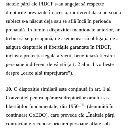
statele părți ale PIDCP s-au angajat să respecte
drepturile prevăzute în acesta, indiferent dacă persoana
subiect s-a născut deja sau se află încă în perioada
prenatală. În lumina dispoziției menționate anterior, ar
trebui să se presupună, de asemenea, că obligația de a
asigura drepturile și libertățile garantate în PIDCP,
inclusiv protecția legală a vieții, beneficiază fiecărei
persoane indiferent de vârstă (art. 2 alin. 1 vorbește
despre „orice altă împrejurare”).
10.
O dispoziție similară este conținută în art. 1 al
Convenției pentru apărarea drepturilor omului și a
[16]
libertăților fundamentale, din 1950
(denumită în
continuare CoEDO), care prevede că: „Înaltele părți
contractante recunosc oricărei persoane aflate sub