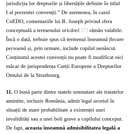
jurisdicția lor drepturile și libertățile definite în titlul
I al prezentei convenții.” De asemenea, în cazul
CoEDO, comentariile lui R. Joseph privind sfera
conceptuală a termenului
oricărei
[17]
rămân valabile.
Încă o dată, trebuie spus că termenul înseamnă
fiecare
persoană
și, prin urmare, include copilul nenăscut.
Conținutul acestei convenții nu poate fi modificat nici
măcar de jurisprudența Curții Europene a Drepturilor
Omului de la Strasbourg.
11.
O bună parte dintre statele semnatare ale tratatelor
amintite, inclusiv România, admit legal avortul în
situații de mare probabilitate a existenței unei
invalidități sau a unei boli grave a copilului conceput.
De fapt,
aceasta înseamnă admisibilitatea legală a