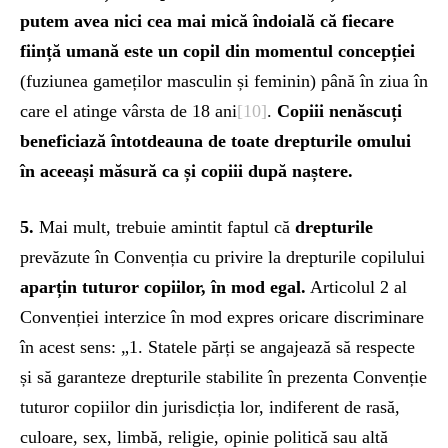
putem avea nici cea mai mică îndoială că fiecare
ființă umană este un copil din momentul concepției
(fuziunea gameților masculin și feminin) până în ziua în
care el atinge vârsta de 18 ani
[10]
.
Copiii nenăscuți
beneficiază întotdeauna de toate drepturile omului
în aceeași măsură ca și copiii după naștere.
5.
Mai mult, trebuie amintit faptul că
drepturile
prevăzute în Convenția cu privire la drepturile copilului
aparțin tuturor copiilor, în mod egal.
Articolul 2 al
Convenției interzice în mod expres oricare discriminare
în acest sens: „1. Statele părți se angajează să respecte
și să garanteze drepturile stabilite în prezenta Convenție
tuturor copiilor din jurisdicția lor, indiferent de rasă,
culoare, sex, limbă, religie, opinie politică sau altă