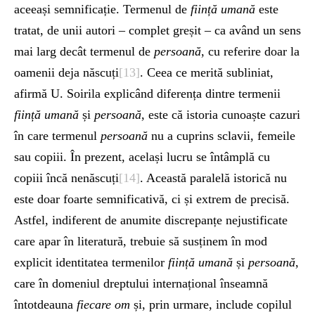
aceeași semnificație. Termenul de
ființă umană
este
tratat, de unii autori – complet greșit – ca având un sens
mai larg decât termenul de
persoană
, cu referire doar la
oamenii deja născuți
[13]
. Ceea ce merită subliniat,
afirmă U. Soirila explicând diferența dintre termenii
ființă umană
și
persoană
, este că istoria cunoaște cazuri
în care termenul
persoană
nu a cuprins sclavii, femeile
sau copiii. În prezent, același lucru se întâmplă cu
copiii încă nenăscuți
[14]
. Această paralelă istorică nu
este doar foarte semnificativă, ci și extrem de precisă.
Astfel, indiferent de anumite discrepanțe nejustificate
care apar în literatură, trebuie să susținem în mod
explicit identitatea termenilor
ființă umană
și
persoană
,
care în domeniul dreptului internațional înseamnă
întotdeauna
fiecare
om
și, prin urmare, include copilul