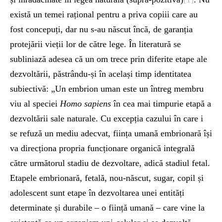
există un temei rațional pentru a priva copiii care au
fost concepuți, dar nu s-au născut încă, de garanția
protejării vieții lor de către lege. În literatură se
subliniază adesea că un om trece prin diferite etape ale
dezvoltării, păstrându-și în același timp identitatea
subiectivă: „Un embrion uman este un întreg membru
viu al speciei
Homo sapiens
în cea mai timpurie etapă a
dezvoltării sale naturale. Cu excepția cazului în care i
se refuză un mediu adecvat, ființa umană embrionară își
va direcționa propria funcționare organică integrală
către următorul stadiu de dezvoltare, adică stadiul fetal.
Etapele embrionară, fetală, nou-născut, sugar, copil și
adolescent sunt etape în dezvoltarea unei entități
determinate și durabile – o ființă umană – care vine la