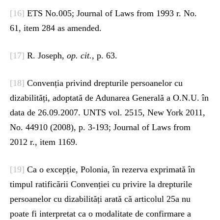
[16]
ETS No.005; Journal of Laws from 1993 r. No.
61, item 284 as amended.
[17]
R. Joseph,
op. cit.,
p. 63.
[18]
Convenția privind drepturile persoanelor cu
dizabilități, adoptată de Adunarea Generală a O.N.U. în
data de 26.09.2007. UNTS vol. 2515, New York 2011,
No. 44910 (2008), p. 3-193; Journal of Laws from
2012 r., item 1169.
[19]
Ca o excepție, Polonia, în rezerva exprimată în
timpul ratificării Convenției cu privire la drepturile
persoanelor cu dizabilități arată că articolul 25a nu
poate fi interpretat ca o modalitate de confirmare a