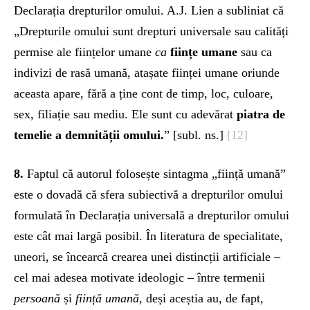
Declarația drepturilor omului. A.J. Lien a subliniat că
„Drepturile omului sunt drepturi universale sau calități
permise ale ființelor umane
ca
ființe umane
sau ca
indivizi de rasă umană, atașate ființei umane oriunde
aceasta apare, fără a ține cont de timp, loc, culoare,
sex, filiație sau mediu. Ele sunt cu adevărat
piatra de
temelie a demnității omului.
” [subl. ns.]
[12]
8.
Faptul că autorul folosește sintagma „ființă umană”
este o dovadă că sfera subiectivă a drepturilor omului
formulată în Declarația universală a drepturilor omului
este cât mai largă posibil. În literatura de specialitate,
uneori, se încearcă crearea unei distincții artificiale –
cel mai adesea motivate ideologic – între termenii
persoană
și
ființă umană
, deși aceștia au, de fapt,