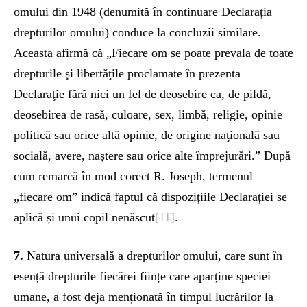
omului din 1948 (denumită în continuare Declarația
drepturilor omului) conduce la concluzii similare.
Aceasta afirmă că „Fiecare om se poate prevala de toate
drepturile şi libertăţile proclamate în prezenta
Declaraţie fără nici un fel de deosebire ca, de pildă,
deosebirea de rasă, culoare, sex, limbă, religie, opinie
politică sau orice altă opinie, de origine naţională sau
socială, avere, naştere sau orice alte împrejurări.” După
cum remarcă în mod corect R. Joseph, termenul
„fiecare om” indică faptul că dispozițiile Declarației se
aplică și unui copil nenăscut
[11]
.
7.
Natura universală a drepturilor omului, care sunt în
esență drepturile fiecărei ființe care aparține speciei
umane, a fost deja menționată în timpul lucrărilor la