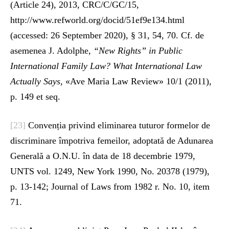
(Article 24), 2013, CRC/C/GC/15,
http://www.refworld.org/docid/51ef9e134.html
(accessed: 26 September 2020), § 31, 54, 70. Cf. de
asemenea J. Adolphe,
“New Rights” in Public
International Family Law? What International Law
Actually Says,
«Ave Maria Law Review» 10/1 (2011),
p. 149 et seq.
[23]
Convenția privind eliminarea tuturor formelor de
discriminare împotriva femeilor, adoptată de Adunarea
Generală a O.N.U. în data de 18 decembrie 1979,
UNTS vol. 1249, New York 1990, No. 20378 (1979),
p. 13-142; Journal of Laws from 1982 r. No. 10, item
71.