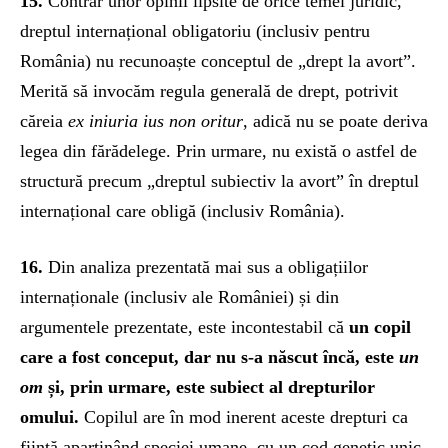
15.
Contrar unor opinii lipsite de orice temei juridic,
dreptul internațional obligatoriu (inclusiv pentru
România) nu recunoaște conceptul de „drept la avort”.
Merită să invocăm regula generală de drept, potrivit
căreia
ex iniuria ius non oritur
, adică nu se poate deriva
legea din fărădelege. Prin urmare, nu există o astfel de
structură precum „dreptul subiectiv la avort” în dreptul
internațional care obligă (inclusiv România).
16.
Din analiza prezentată mai sus a obligațiilor
internaționale (inclusiv ale României) și din
argumentele prezentate, este incontestabil că
un copil
care a fost conceput, dar nu s-a născut încă, este
un
om
și, prin urmare, este subiect al drepturilor
omului.
Copilul are în mod inerent aceste drepturi ca
ființă aparținând speciei umane, cu un cod genetic unic