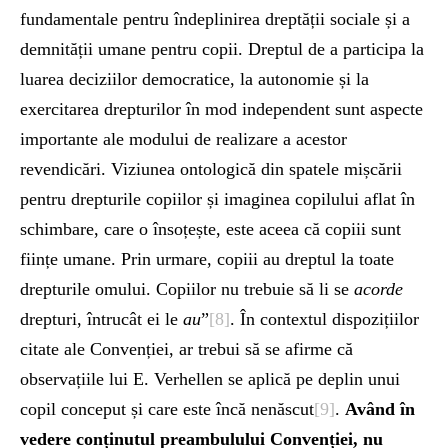
fundamentale pentru îndeplinirea dreptății sociale și a
demnității umane pentru copii. Dreptul de a participa la
luarea deciziilor democratice, la autonomie și la
exercitarea drepturilor în mod independent sunt aspecte
importante ale modului de realizare a acestor
revendicări. Viziunea ontologică din spatele mișcării
pentru drepturile copiilor și imaginea copilului aflat în
schimbare, care o însoțește, este aceea că copiii sunt
ființe umane. Prin urmare, copiii au dreptul la toate
drepturile omului. Copiilor nu trebuie să li se
acorde
drepturi, întrucât ei le
au
”
[8]
. În contextul dispozițiilor
citate ale Convenției, ar trebui să se afirme că
observațiile lui E. Verhellen se aplică pe deplin unui
copil conceput și care este încă nenăscut
[9]
.
Având în
vedere conținutul preambulului Convenției, nu