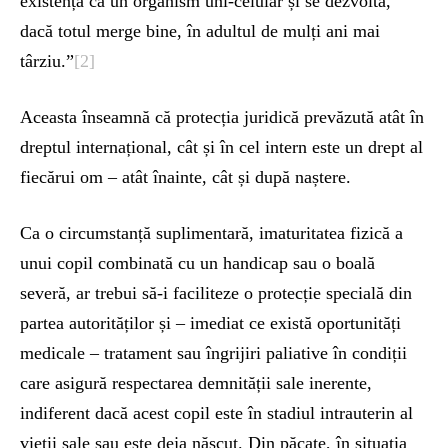
existență ca un organism uni-celular și se dezvoltă,
dacă totul merge bine, în adultul de mulți ani mai
târziu.”
[2]
Aceasta înseamnă că protecția juridică prevăzută atât în
​​dreptul internațional, cât și în cel intern este un drept al
fiecărui om – atât înainte, cât și după naștere.
Ca o circumstanță suplimentară, imaturitatea fizică a
unui copil combinată cu un handicap sau o boală
severă, ar trebui să-i faciliteze o protecție specială din
partea autorităților și – imediat ce există oportunități
medicale – tratament sau îngrijiri paliative în condiții
care asigură respectarea demnității sale inerente,
indiferent dacă acest copil este în stadiul intrauterin al
vieții sale sau este deja născut. Din păcate, în situația