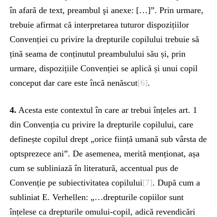
în afară de text, preambul şi anexe: […]”. Prin urmare,
trebuie afirmat că interpretarea tuturor dispozițiilor
Convenției cu privire la drepturile copilului trebuie să
țină seama de conținutul preambulului său și, prin
urmare, dispozițiile Convenției se aplică și unui copil
conceput dar care este încă nenăscut
[6]
.
4.
Acesta este contextul în care ar trebui înțeles art. 1
din Convenția cu privire la drepturile copilului, care
definește copilul drept „orice ființă umană sub vârsta de
optsprezece ani”. De asemenea, merită menționat, așa
cum se subliniază în literatură, accentual pus de
Convenție pe subiectivitatea copilului
[7]
. După cum a
subliniat E. Verhellen: „…drepturile copiilor sunt
înțelese ca drepturile omului-copil, adică revendicări