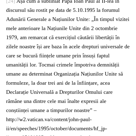
[24]
Așa cum a subliniat Papa Ioan Paul al II-lea în
discursul său rostit pe data de 5.10.1995 la forumul
Adunării Generale a Națiunilor Unite: „În timpul vizitei
mele anterioare la Națiunile Unite din 2 octombrie
1979, am remarcat că exercițiul căutării libertății în
zilele noastre își are baza în acele drepturi universale de
care se bucură ființele umane prin însuși faptul
umanității lor. Tocmai crimele împotriva demnității
umane au determinat Organizația Națiunilor Unite să
formuleze, la doar trei ani de la înființare, acea
Declarație Universală a Drepturilor Omului care
rămâne una dintre cele mai înalte expresii ale
conștiinței umane a timpurilor noastre” –
http://w2.vatican.va/content/john-paul-
ii/en/speeches/1995/october/documents/hf_jp-