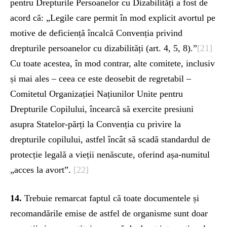
pentru Drepturile Persoanelor cu Dizabilități a fost de
acord că: „Legile care permit în mod explicit avortul pe
motive de deficiență încalcă Convenția privind
drepturile persoanelor cu dizabilități (art. 4, 5, 8).”
[21]
Cu toate acestea, în mod contrar, alte comitete, inclusiv
și mai ales – ceea ce este deosebit de regretabil –
Comitetul Organizației Națiunilor Unite pentru
Drepturile Copilului, încearcă să exercite presiuni
asupra Statelor-părți la Convenția cu privire la
drepturile copilului, astfel încât să scadă standardul de
protecție legală a vieții nenăscute, oferind așa-numitul
„acces la avort”.
[22]
14.
Trebuie remarcat faptul că toate documentele și
recomandările emise de astfel de organisme sunt doar