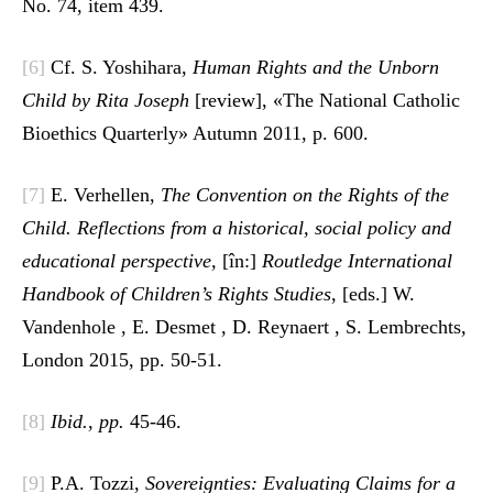
No. 74, item 439.
[6]
Cf. S. Yoshihara,
Human Rights and the Unborn
Child by Rita Joseph
[review], «The National Catholic
Bioethics Quarterly» Autumn 2011, p. 600.
[7]
E. Verhellen,
The Convention on the Rights of the
Child. Reflections from a historical, social policy and
educational perspective,
[în:]
Routledge International
Handbook of Children’s Rights Studies
, [eds.] W.
Vandenhole , E. Desmet , D. Reynaert , S. Lembrechts,
London 2015, pp. 50-51.
[8]
Ibid., pp.
45-46.
[9]
P.A. Tozzi,
Sovereignties: Evaluating Claims for a