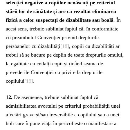
selecției negative a copiilor nenăscuți pe criteriul
stării lor de sănătate și are ca rezultat eliminarea
fizică a celor suspectați de dizabilitate sau boală
. În
acest sens, trebuie subliniat faptul că, în conformitate
cu preambulul Convenției privind drepturile
persoanelor cu dizabilități
[18]
, copiii cu dizabilități ar
trebui să se bucure pe deplin de toate drepturile omului,
la egalitate cu ceilalți copii și ținând seama de
prevederile Convenției cu privire la drepturile
copilului
[19]
.
12.
De asemenea, trebuie subliniat faptul că
admisibilitatea avortului pe criteriul probabilității unei
afectări grave și/sau ireversibile a copilului sau a unei
boli care îi pune viața în pericol este o manifestare a