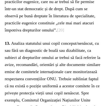
practicilor eugenice, care nu ar trebui să fie permise
într-un stat democratic și de drept. După cum se
observă pe bună dreptate în literatura de specialitate,
practicile eugenice constituie „cele mai mari atacuri
împotriva drepturilor omului”.
[20]
13.
Analiza statutului unui copil conceput/nenăscut, cu
sau fără un diagnostic de boală sau dizabilitate, ca
subiect al drepturilor omului ar trebui să facă referire la
avize, recomandări, orientări și alte documente similare
emise de comitetele internaționale care monitorizează
respectarea convențiilor ONU. Trebuie subliniat faptul
că nu există o poziție uniformă a acestor comitete în ce
privește protecția vieții unui copil nenăscut. Spre
exemplu, Comitetul Organizației Națiunilor Unite