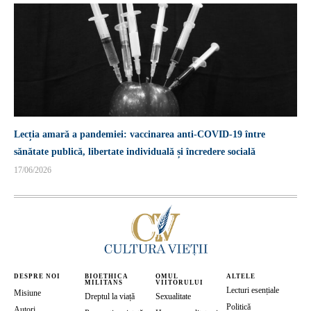
Lecția amară a pandemiei: vaccinarea anti-COVID-19 între
sănătate publică, libertate individuală și încredere socială
17/06/2026
DESPRE NOI
BIOETHICA
OMUL
ALTELE
MILITANS
VIITORULUI
Lecturi esențiale
Misiune
Dreptul la viață
Sexualitate
Politică
Autori