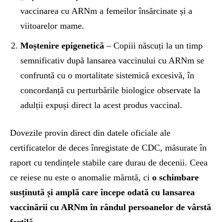
vaccinarea cu ARNm a femeilor însărcinate și a
viitoarelor mame.
Moștenire epigenetică
– Copiii născuți la un timp
semnificativ după lansarea vaccinului cu ARNm se
confruntă cu o mortalitate sistemică excesivă, în
concordanță cu perturbările biologice observate la
adulții expuși direct la acest produs vaccinal.
Dovezile provin direct din datele oficiale ale
certificatelor de deces înregistate de CDC, măsurate în
raport cu tendințele stabile care durau de decenii. Ceea
ce reiese nu este o anomalie mărntă, ci
o schimbare
susținută și amplă care începe odată cu lansarea
vaccinării cu ARNm în rândul persoanelor de vârstă