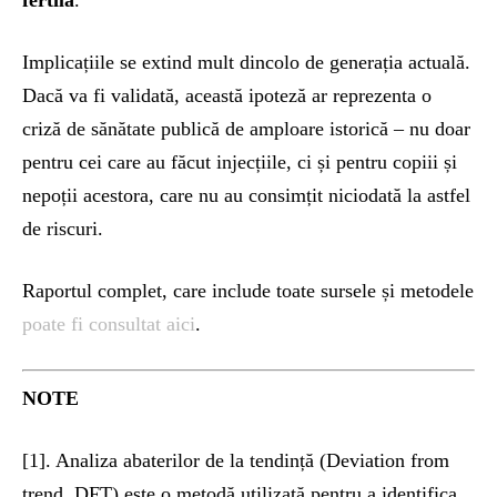
fertilă
.
Implicațiile se extind mult dincolo de generația actuală.
Dacă va fi validată, această ipoteză ar reprezenta o
criză de sănătate publică de amploare istorică – nu doar
pentru cei care au făcut injecțiile, ci și pentru copiii și
nepoții acestora, care nu au consimțit niciodată la astfel
de riscuri.
Raportul complet, care include toate sursele și metodele
poate fi consultat aici
.
NOTE
[1]. Analiza abaterilor de la tendință (Deviation from
trend, DFT) este o metodă utilizată pentru a identifica