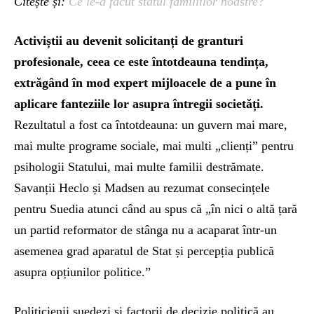
Citește și:
Ce le-a făcut statul familiilor noastre?
Activiștii au devenit
solicitan
ț
i de
grant
uri
profesionale, c
eea ce
este întotdeauna tendința,
extrăg
ând
î
n mod
expert mijloacele de a pune în
aplicare
fanteziile lor
asupra î
ntregii
societăți.
Rezultatul a fost ca întotdeauna: un guvern mai mare,
mai multe programe sociale, mai multi „clienți” pentru
psihologii Statului, mai multe familii destrămate.
Savanții Heclo și Madsen au rezumat consecințele
pentru Suedia atunci când au spus că „în nici o altă țară
un partid reformator de stânga nu a acaparat într-un
asemenea grad aparatul de Stat și percepția publică
asupra opțiunilor politice.”
Politicienii suedezi și factorii de decizie politică au