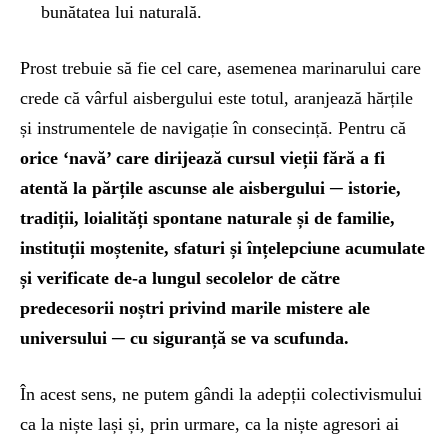
bunătatea lui naturală.
Prost trebuie să fie cel care, asemenea marinarului care
crede că vârful aisbergului este totul, aranjează hărțile
și instrumentele de navigație în consecință. Pentru că
orice ‘navă’ care dirijează cursul vieții fără a fi
atentă la părțile ascunse ale aisbergului ─ istorie,
tradiții, loialități spontane naturale și de familie,
instituții moștenite, sfaturi și înțelepciune acumulate
și verificate de-a lungul secolelor de către
predecesorii noștri privind marile mistere ale
universului ─ cu siguranță se va scufunda.
În acest sens, ne putem gândi la adepții colectivismului
ca la niște lași și, prin urmare, ca la niște agresori ai