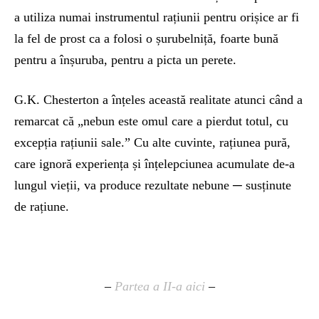
a utiliza numai instrumentul rațiunii pentru orișice ar fi
la fel de prost ca a folosi o șurubelniță, foarte bună
pentru a înșuruba, pentru a picta un perete.
G.K. Chesterton a înțeles această realitate atunci când a
remarcat că „nebun este omul care a pierdut totul, cu
excepția rațiunii sale.” Cu alte cuvinte, rațiunea pură,
care ignoră experiența și înțelepciunea acumulate de-a
lungul vieții, va produce rezultate nebune ─ susținute
de rațiune.
–
Partea a II-a aici
–