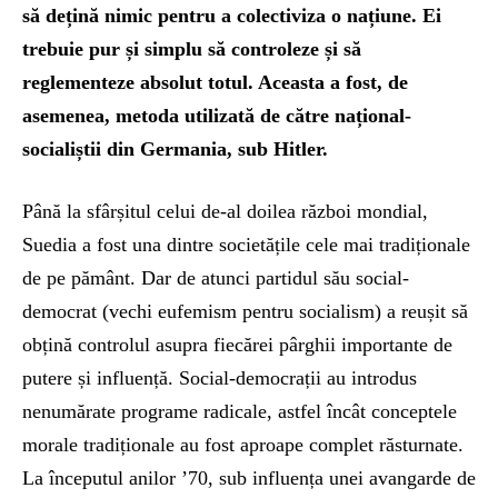
să dețină nimic pentru a colectiviza o națiune. Ei
trebuie pur și simplu să controleze și să
reglementeze absolut totul. Aceasta a fost, de
asemenea, metoda utilizată de către național-
socialiștii din Germania, sub Hitler.
Până la sfârșitul celui de-al doilea război mondial,
Suedia a fost una dintre societățile cele mai tradiționale
de pe pământ. Dar de atunci partidul său social-
democrat (vechi eufemism pentru socialism) a reușit să
obțină controlul asupra fiecărei pârghii importante de
putere și influență. Social-democrații au introdus
nenumărate programe radicale, astfel încât conceptele
morale tradiționale au fost aproape complet răsturnate.
La începutul anilor ’70, sub influența unei avangarde de