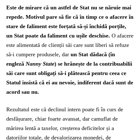
Este de mirare că un astfel de Stat nu se năruie mai
repede. Motivul pare să fie că în timp ce o afacere în
stare de faliment este forțată să-și închidă porțile,
un Stat poate da faliment cu ușile deschise.
O afacere
este alimentată de clienții săi care sunt liberi să refuze
să-i cumpere produsele, dar
un Stat dădacă (în
engleză
Nanny State
) se hrănește de la contribuabilii
săi care sunt obligați să-i plătească pentru ceea ce
Statul insistă că ei au nevoie, indiferent dacă sunt de
acord sau nu.
Rezultatul este că declinul intern poate fi în curs de
desfășurare, chiar foarte avansat, dar camuflat de
mărirea lentă a taxelor, creșterea deficitelor și a
datoriilor totale, de devalorizarea monedei, de