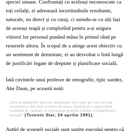
speciei umane. Confruntați cu aceleași necunoscute ca
toți ceilalți, ei adresează incertitudinile rezultante,
naturale, nu direct și cu curaj, ci unindu-se cu alți lași
de aceeași teapă și complotînd pentru a-și asigura
viitorul lor personal punând mâna în primul rând pe
resursele altora. În scopul de a atinge acest obiectiv cu
un sentiment de demnitate, ei au dezvoltat o listă lungă
de justificări legate de dreptate și planificare socială.
Iată cuvintele unui profesor de etnografie, tipic suedez,
Ake Daun, pe această notă:
„Sursa mândriei noastre naționale este țara pe care ne-am
construit-o din anii treizeci încoace, bazată pe o puternică
credință în rațiune și entuziasm pentru știință și planificare
(
Toronto Star
, 24 aprilie 1991).
socială”
Astfel de scorneli sociale sunt sortite eșecului pentru că