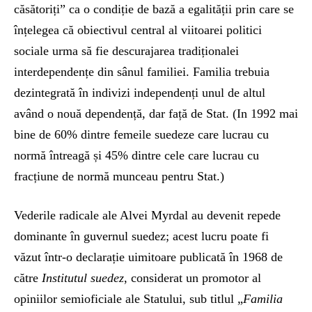
căsătoriți” ca o condiție de bază a egalității prin care se
înțelegea că obiectivul central al viitoarei politici
sociale urma să fie descurajarea tradiționalei
interdependențe din sânul familiei. Familia trebuia
dezintegrată în indivizi independenți unul de altul
având o nouă dependență, dar față de Stat. (In 1992 mai
bine de 60% dintre femeile suedeze care lucrau cu
normă întreagă și 45% dintre cele care lucrau cu
fracțiune de normă munceau pentru Stat.)
Vederile radicale ale Alvei Myrdal au devenit repede
dominante în guvernul suedez; acest lucru poate fi
văzut într-o declarație uimitoare publicată în 1968 de
către
Institutul suedez
, considerat un promotor al
opiniilor semioficiale ale Statului, sub titlul „
F
amilia