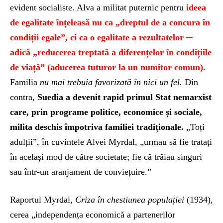
evident socialiste. Alva a militat puternic pentru
ideea
de egalitate înțeleasă nu ca „dreptul de a concura în
condiții egale”, ci ca o egalitate a rezultatelor ─
adică „reducerea treptată a diferențelor în condițiile
de viață” (aducerea tuturor la un numitor comun).
Familia
nu mai
trebuia
favorizată în nici un fel.
Din
contra,
Suedia a devenit rapid primul Stat nemarxist
care, prin programe politice, economice și sociale,
milita deschis împotriva familiei tradiționale.
„Toți
adulții”, în cuvintele Alvei Myrdal, „urmau să fie tratați
în același mod de către societate; fie că trăiau singuri
sau într-un aranjament de conviețuire.”
Raportul Myrdal,
Criza în
chestiunea
populației
(1934),
cerea „independența economică a partenerilor