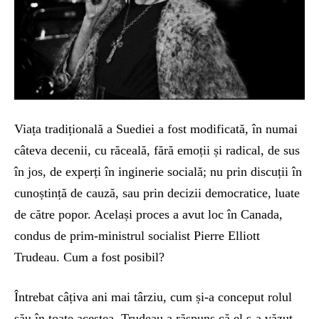
Viața tradițională a Suediei a fost modificată, în numai
câteva decenii, cu răceală, fără emoții și radical, de sus
în jos, de experți în inginerie socială; nu prin discuții în
cunoștință de cauză, sau prin decizii democratice, luate
de către popor. Același proces a avut loc în Canada,
condus de prim-ministrul socialist Pierre Elliott
Trudeau. Cum a fost posibil?
Întrebat câțiva ani mai târziu, cum și-a conceput rolul
său în toate acestea, Trudeau a răspuns că el s-a văzut