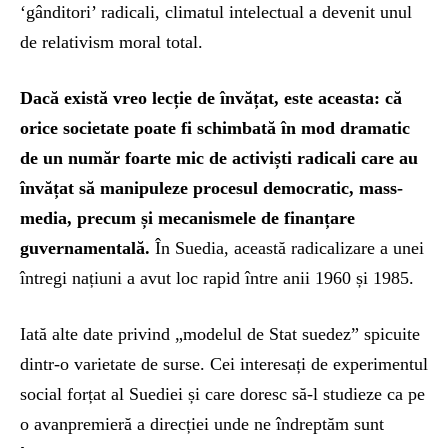
‘gânditori’ radicali, climatul intelectual a devenit unul
de relativism moral total.
Dacă există vreo lecție de învățat, este aceasta: că
orice societate poate fi schimbată în mod dramatic
de un număr foarte mic de activiști radicali care au
învățat să manipuleze procesul democratic, mass-
media, precum și mecanismele de finanțare
guvernamentală.
În Suedia, această radicalizare a unei
întregi națiuni a avut loc rapid între anii 1960 și 1985.
Iată alte date privind „modelul de Stat suedez” spicuite
dintr-o varietate de surse. Cei interesați de experimentul
social forțat al Suediei și care doresc să-l studieze ca pe
o avanpremieră a direcției unde ne îndreptăm sunt