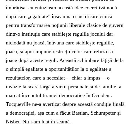
îmbrățișat cu entuziasm această idee coercitivă nouă
după care „egalitate” înseamnă o justificare cinică
pentru transformarea noțiunii liberale clasice de guvern
dintr-o instituție care stabilește regulile jocului dar
niciodată nu joacă, într-una care stabilește regulile,
joacă, și apoi impune restricții celor care refuză să
joace după aceste reguli. Această schimbare fățișă de la
o simplă egalitate a oportunităților la o egalitate a
rezultatelor, care a necesitat ─ chiar a impus ─ o
invazie la scară largă a vieții personale și de familie, a
marcat începutul tiraniei democratice în Occident.
Tocqueville ne-a avertizat despre această condiție finală
a democrației, așa cum a făcut Bastian, Schumpeter și
Nisbet. Nu i-am luat în seamă.