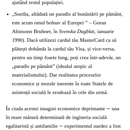
ajutând restul populației.
„Suedia, altădată un paradis al bunăstării pe pământ,
este acum omul bolnav al Europei ” – Goran
Abinsonn Bruhner, în
Svenska Dagblat
, ianuarie
1990). Dacă utilizezi cardul tău MasterCard ca să
plătești dobânda la cardul tău Visa, și vice-versa,
pentru un timp foarte lung, poți crea într-adevăr, un
„paradis pe pământ” (idealul utopic al
materialismului). Dar realitatea proceselor
economice și morale inerente în toate Statele de
asistență socială le erodează în cele din urmă.
În ciuda acestei imagini economice deprimante ─ una
în mare măsură determinată de ingineria socială
egalitaristă și antifamilie ─ experimentul suedez a fost