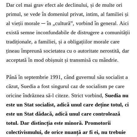
Dar cel mai grav efect ale declinului, și de multe ori
primul, se vede în domeniul privat, intim, al familiei și
al vieții morale ─ în „cultură”, vorbind în general. Aici
există semne inconfundabile de distrugere a comunității
tradiționale, a familiei, și a obligațiilor morale care
țineau împreună societatea cu o autoritate nerostită, dar
acceptată în mod obișnuit și transmisă cu mândrie.
Până în septembrie 1991, când guvernul său socialist a
căzut, Suedia a fost singurul caz de socialism pe care
oricine îndrăznea să-l citeze. Strict vorbind,
Suedia nu
este un Stat socialist, adică unul care deține totul, ci
este un Stat dădacă, adică unul care controlează
totul. Dar distincția este minoră. Promotorii
colectivismului, de orice nuanță ar fi ei, nu trebuie