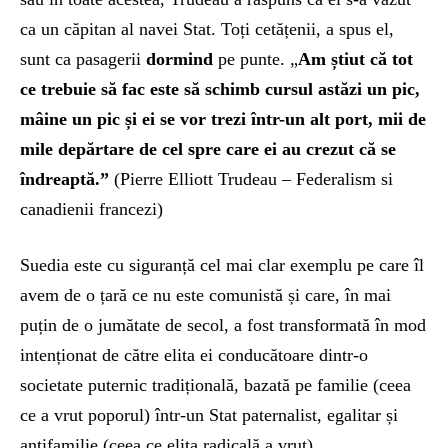
ca un căpitan al navei Stat. Toți cetățenii, a spus el,
sunt ca pasagerii
dormi
nd
pe punte. „
Am
ș
tiut
că tot
ce trebuie să fac este să schimb cursul astăzi un pic,
mâine un pic
și
ei
se vor trezi într-un alt por
t,
mii de
mile depărtare de ce
l spre
care
ei
au crezut că se
îndre
a
ptă.”
(Pierre Elliott Trudeau – Federalism si
canadienii francezi)
Suedia este cu siguranță cel mai clar exemplu pe care îl
avem de o țară ce nu este comunistă și care, în mai
puțin de o jumătate de secol, a fost transformată în mod
intenționat de către elita ei conducătoare dintr-o
societate puternic tradițională, bazată pe familie (ceea
ce a vrut poporul) într-un Stat paternalist, egalitar și
antifamilie (ceea ce elita radicală a vrut).