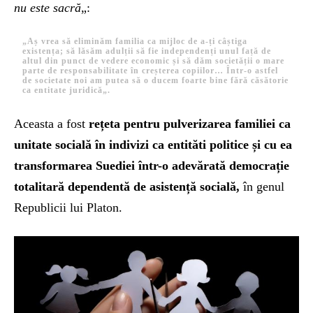
nu este sacră
„:
„Aș vrea să eliminăm familia ca mijloc de a-ți câștiga
existența; să lăsăm adulții să fie independenți unul față de
altul din punct de vedere economic și să dăm societății o mare
parte de responsabilitate în creșterea copiilor… Într-o astfel
de societate noi am putea să o ducem foarte bine
fără căsătorie
ca entitate juridică
„.
Aceasta a fost
rețeta pentru pulverizarea familiei ca
unitate socială în indivizi ca entităti politice și cu ea
transformarea Suediei într-o adevărată democrație
totalitară dependentă de asistență socială,
în genul
Republicii lui Platon.