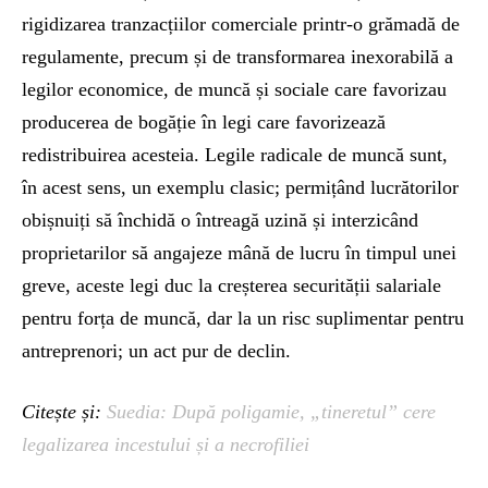
rigidizarea tranzacțiilor comerciale printr-o grămadă de
regulamente, precum și de transformarea inexorabilă a
legilor economice, de muncă și sociale care favorizau
producerea de bogăție în legi care favorizează
redistribuirea acesteia. Legile radicale de muncă sunt,
în acest sens, un exemplu clasic; permițând lucrătorilor
obișnuiți să închidă o întreagă uzină și interzicând
proprietarilor să angajeze mână de lucru în timpul unei
greve, aceste legi duc la creșterea securității salariale
pentru forța de muncă, dar la un risc suplimentar pentru
antreprenori; un act pur de declin.
Citește și:
Suedia: După poligamie, „tineretul” cere
legalizarea incestului și a necrofiliei