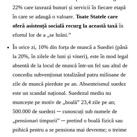
22% care taxează bunuri și servicii în fiecare etapă
în care se adaugă o valoare.
Toate Statele care
ofer
ă
asistență socială recurg la aceast
ă
tax
ă
în
efortul lor de a „se hrăni.”
În orice zi, 10% din forța de muncă a Suediei (până
la 20%, în zilele de luni și vineri), este în mod legal
absentă de la locul de muncă într-un fel sau altul de
concediu subvenționat totalizând patru milioane de
zile de muncă pierdute pe an. Absenteismul suedez
este un scandal național. Suedezul mediu nu
muncește pe motiv de „boală” 23,4 zile pe an;
500.000 de suedezi ─ cunoscuți sub numele de
„pensionari timpurii” ─ pretind o boală fizică sau
psihică pentru a se pensiona mai devreme; o treime