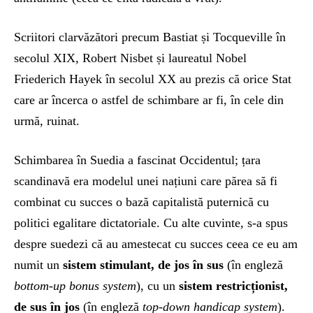
Scriitori clarvăzători precum Bastiat și Tocqueville în
secolul XIX, Robert Nisbet și laureatul Nobel
Friederich Hayek în secolul XX au prezis că orice Stat
care ar încerca o astfel de schimbare ar fi, în cele din
urmă, ruinat.
Schimbarea în Suedia a fascinat Occidentul; țara
scandinavă era modelul unei națiuni care părea să fi
combinat cu succes o bază capitalistă puternică cu
politici egalitare dictatoriale. Cu alte cuvinte, s-a spus
despre suedezi că au amestecat cu succes ceea ce eu am
numit un
sistem
stimulant,
de jos în sus
(în engleză
bottom-up bonus system
), cu un
sistem
restric
ț
ionist,
de sus în jos
(în engleză
top-down handicap system
).