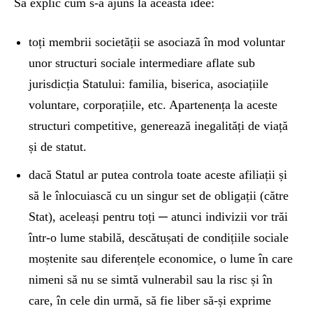
Să explic cum s-a ajuns la această idee:
toți membrii societății se asociază în mod voluntar
unor structuri sociale intermediare aflate sub
jurisdicția Statului: familia, biserica, asociațiile
voluntare, corporațiile, etc. Apartenența la aceste
structuri competitive, generează inegalități de viață
și de statut.
dacă Statul ar putea controla toate aceste afiliații și
să le înlocuiască cu un singur set de obligații (către
Stat), aceleași pentru toți ─ atunci indivizii vor trăi
într-o lume stabilă, descătușati de condițiile sociale
moștenite sau diferențele economice, o lume în care
nimeni să nu se simtă vulnerabil sau la risc și în
care, în cele din urmă, să fie liber să-și exprime