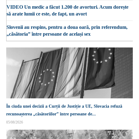
VIDEO Un medic a făcut 1.200 de avorturi. Acum dorește
să arate lumii ce este, de fapt, un avort
Slovenii au respins, pentru a doua oară, prin referendum,
„căsătoria” între persoane de același sex
În ciuda unei decizii a Curții de Justiție a UE, Slovacia refuză
recunoașterea „căsătoriilor” între persoane de...
05/08/2026