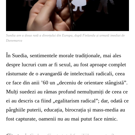
Suedia are a doua rată a divorțului din Europa, după Finlanda și urmată imediat de
Danemarca
În Suedia, sentimentele morale tradiționale, mai ales
despre lucruri cum ar fi sexul, au fost aproape complet
răsturnate de o avangardă de intelectuali radicali, ceea
ce face din anii ’60 un „deceniu de orientare stângistă”.
Mulți suedezi au rămas profund nemulțumiți de ceea ce
ei au descris ca fiind „egalitarism radical”; dar, odată ce
pârghiile puterii, educația, birocrația și mass-media au
fost capturate, oamenii nu au mai putut face nimic.