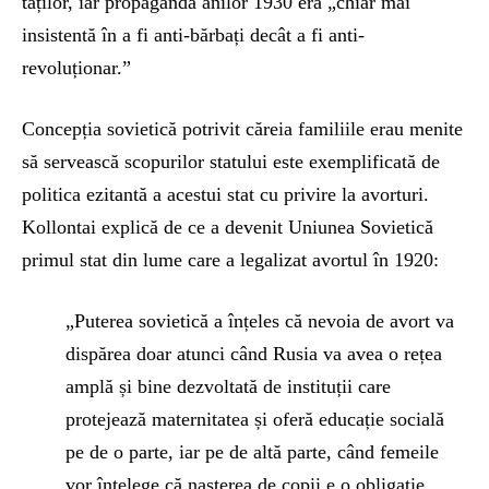
taților, iar propaganda anilor 1930 era „chiar mai
insistentă în a fi anti-bărbați decât a fi anti-
revoluționar.”
Concepția sovietică potrivit căreia familiile erau menite
să servească scopurilor statului este exemplificată de
politica ezitantă a acestui stat cu privire la avorturi.
Kollontai explică de ce a devenit Uniunea Sovietică
primul stat din lume care a legalizat avortul în 1920:
„Puterea sovietică a înțeles că nevoia de avort va
dispărea doar atunci când Rusia va avea o rețea
amplă și bine dezvoltată de instituții care
protejează maternitatea și oferă educație socială
pe de o parte, iar pe de altă parte, când femeile
vor înțelege că nașterea de copii e o obligație