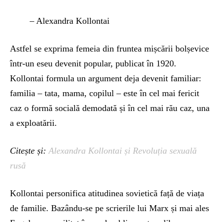
– Alexandra Kollontai
Astfel se exprima femeia din fruntea mișcării bolșevice
într-un eseu devenit popular, publicat în 1920.
Kollontai formula un argument deja devenit familiar:
familia – tata, mama, copilul – este în cel mai fericit
caz o formă socială demodată și în cel mai rău caz, una
a exploatării.
Citește și:
Alexandra Kollontai și Revoluția sexuală
rusă
Kollontai personifica atitudinea sovietică față de viața
de familie. Bazându-se pe scrierile lui Marx și mai ales