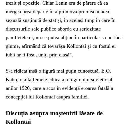
trezit și opoziție. Chiar Lenin era de părere că ea
mergea prea departe în a promova promiscuitatea
sexuală susținută de stat și, în același timp în care în
discursurile sale publice aborda cu seriozitate
pamfletele ei, nu se putea abține în particular să nu facă
glume, afirmând că tovarășa Kollontai și cu fostul ei
iubit ar fi fost „uniți prin clasă”.
S-a ridicat însă o figură mai puțin cunoscută, E.O.
Kabo, o altă femeie educată a regimului sovietic al
anilor 1920, care a scos în evidență eroarea fatală a
concepției lui Kollontai asupra familiei.
Discuția asupra moștenirii lăsate de
Kollontai