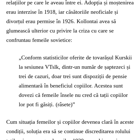
relațiilor pe care le aveau între ei. Adopția și moștenirea
erau interzise în 1918, iar căsătoriile neoficiale și
divorțul erau permise în 1926. Kollontai avea să
glumească ulterior cu privire la criza cu care se
confruntau femeile sovietice:
„Conform statisticilor oferite de tovarășul Kurskii
la sesiunea VTslk, dintr-un număr de șaptezeci și
trei de cazuri, doar trei sunt dispoziții de pensie
alimentară în beneficiul copiilor. Acestea sunt
dovezi că femeile însele nu cred că tații copiilor
lor pot fi găsiți. (râsete)”
Cum situația femeilor și copiilor devenea clară în aceste
condiții, soluția era să se continue discreditarea rolului