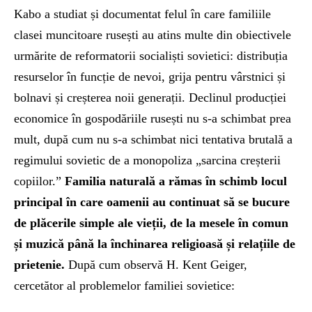
Kabo a studiat și documentat felul în care familiile
clasei muncitoare rusești au atins multe din obiectivele
urmărite de reformatorii socialiști sovietici: distribuția
resurselor în funcție de nevoi, grija pentru vârstnici și
bolnavi și creșterea noii generații. Declinul producției
economice în gospodăriile rusești nu s-a schimbat prea
mult, după cum nu s-a schimbat nici tentativa brutală a
regimului sovietic de a monopoliza „sarcina creșterii
copiilor.”
Familia naturală a rămas în schimb locul
principal în care oamenii au continuat să se bucure
de plăcerile simple ale vieții, de la mesele în comun
și muzică până la închinarea religioasă și relațiile de
prietenie.
După cum observă H. Kent Geiger,
cercetător al problemelor familiei sovietice: