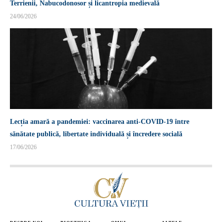
Terrienii, Nabucodonosor și licantropia medievală
24/06/2026
Lecția amară a pandemiei: vaccinarea anti-COVID-19 între
sănătate publică, libertate individuală și încredere socială
17/06/2026