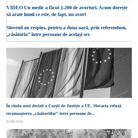
VIDEO Un medic a făcut 1.200 de avorturi. Acum dorește
să arate lumii ce este, de fapt, un avort
Slovenii au respins, pentru a doua oară, prin referendum,
„căsătoria” între persoane de același sex
În ciuda unei decizii a Curții de Justiție a UE, Slovacia refuză
recunoașterea „căsătoriilor” între persoane de...
05/08/2026