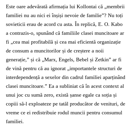
Este oare adevărată afirmația lui Kollontai că „membrii
familiei nu au nici ei înșiși nevoie de familie”? Nu toți
sovieticii erau de acord cu asta. În replică, E. O. Kabo
a contrazis-o, spunând că familiile clasei muncitoare ar
fi „cea mai profitabilă și cea mai eficientă organizație
de consum a muncitorilor și de creștere a noii
generație,” și că „Marx, Engels, Bebel și Zetkin” ar fi
de vină pentru că au ignorat „importantele structuri de
interdependență a sexelor din cadrul familiei aparținând
clasei muncitoare.” Ea a subliniat că în acest context al
unui joc cu sumă zero, există șanse egale ca soția și
copiii să-l exploateze pe tatăl producător de venituri, de
vreme ce ei redistribuie rodul muncii pentru consumul
familiei.