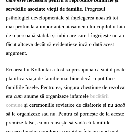
care este necesară pentru a reproduce bunurile și
serviciile asociate vieții de familie.
Progresul
psihologiei developmentale și înțelegerea noastră tot
mai profundă a importanței atașamentului copilului față
de o persoană stabilă și iubitoare care-l îngrijește nu au
făcut altceva decât să evidențieze încă o dată acest
argument.
Eroarea lui Kollontai a fost să presupună că statul poate
planifica viața de familie mai bine decât o pot face
familiile însele. Pentru ea, singura chestiune de rezolvat
era
cum
anume să organizeze infamele
bucătării
comune
și ceremoniile sovietice de căsătorie și nu
dacă
să le organizeze sau nu. Pentru că pornește de la aceste
premize false, ea nu reușește să vadă că familiile
servesc binelui copiilor și părinților într-un mod mult