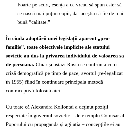
Foarte pe scurt, esența a ce vreau să spun este: să
se nască mai puțini copii, dar aceștia să fie de mai
bună ”calitate.”
În ciuda adoptării unei legislații aparent „pro-
familie”, toate obiectivele implicite ale statului
sovietic au dus la privarea individului de valoarea sa
de persoană.
Chiar și astăzi Rusia se confruntă cu o
criză demografică pe timp de pace, avortul (re-legalizat
în 1955) fiind în continuare principala metodă
contraceptivă folosită aici.
Cu toate că Alexandra Kollontai a deținut poziții
respectate în guvernul sovietic – de exemplu Comisar al
Poporului cu propaganda și agitația – concepțiile ei au