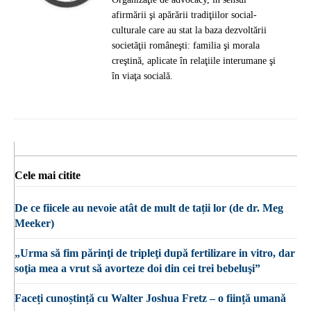
afirmării şi apărării tradiţiilor social-
culturale care au stat la baza dezvoltării
societăţii româneşti: familia şi morala
creştină, aplicate în relaţiile interumane şi
în viaţa socială.
Cele mai citite
De ce fiicele au nevoie atât de mult de tații lor (de dr. Meg
Meeker)
„Urma să fim părinţi de tripleţi după fertilizare in vitro, dar
soţia mea a vrut să avorteze doi din cei trei bebeluşi”
Faceți cunoștință cu Walter Joshua Fretz – o ființă umană