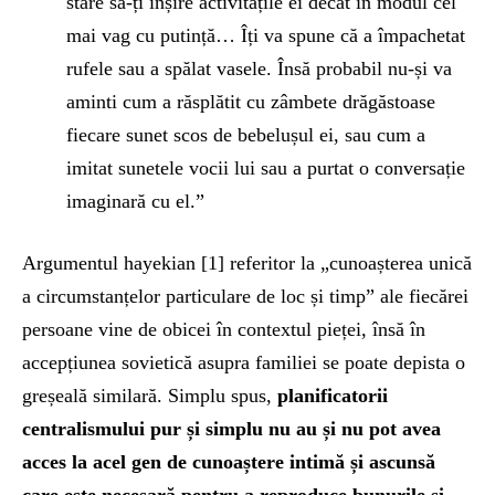
stare să-ți înșire activitățile ei decât în modul cel
mai vag cu putință… Îți va spune că a împachetat
rufele sau a spălat vasele. Însă probabil nu-și va
aminti cum a răsplătit cu zâmbete drăgăstoase
fiecare sunet scos de bebelușul ei, sau cum a
imitat sunetele vocii lui sau a purtat o conversație
imaginară cu el.”
Argumentul hayekian [1] referitor la „cunoașterea unică
a circumstanțelor particulare de loc și timp” ale fiecărei
persoane vine de obicei în contextul pieței, însă în
accepțiunea sovietică asupra familiei se poate depista o
greșeală similară. Simplu spus,
planificatorii
centralismului pur și simplu nu au și nu pot avea
acces la acel gen de cunoaștere intimă și ascunsă