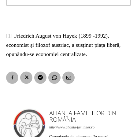
–
[1]
Friedrich August von Hayek (1899 -1992),
economist și filozof austriac, a susținut piața liberă,
opunându-se economiei centralizate.
ALIANȚA FAMILIILOR DIN
ROMÂNIA
http://www.alianta-familiilor.ro
Organizaţie de advocacy, în sensul