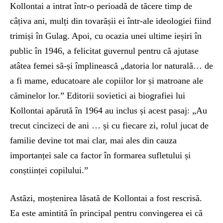
Kollontai a intrat într-o perioadă de tăcere timp de
câțiva ani, mulți din tovarășii ei într-ale ideologiei fiind
trimiși în Gulag. Apoi, cu ocazia unei ultime ieșiri în
public în 1946, a felicitat guvernul pentru că ajutase
atâtea femei să-și împlinească „datoria lor naturală… de
a fi mame, educatoare ale copiilor lor și matroane ale
căminelor lor.” Editorii sovietici ai biografiei lui
Kollontai apărută în 1964 au inclus și acest pasaj: „Au
trecut cincizeci de ani … și cu fiecare zi, rolul jucat de
familie devine tot mai clar, mai ales din cauza
importanței sale ca factor în formarea sufletului și
conștiinței copilului.”
Astăzi, moștenirea lăsată de Kollontai a fost rescrisă.
Ea este amintită în principal pentru convingerea ei că