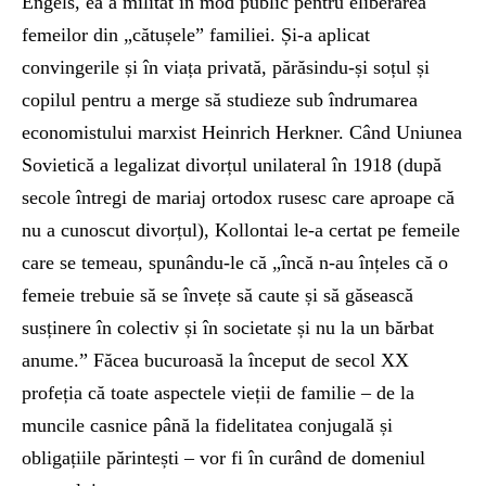
Engels, ea a militat în mod public pentru eliberarea
femeilor din „cătușele” familiei. Și-a aplicat
convingerile și în viața privată, părăsindu-și soțul și
copilul pentru a merge să studieze sub îndrumarea
economistului marxist Heinrich Herkner. Când Uniunea
Sovietică a legalizat divorțul unilateral în 1918 (după
secole întregi de mariaj ortodox rusesc care aproape că
nu a cunoscut divorțul), Kollontai le-a certat pe femeile
care se temeau, spunându-le că „încă n-au înțeles că o
femeie trebuie să se învețe să caute și să găsească
susținere în colectiv și în societate și nu la un bărbat
anume.” Făcea bucuroasă la început de secol XX
profeția că toate aspectele vieții de familie – de la
muncile casnice până la fidelitatea conjugală și
obligațiile părintești – vor fi în curând de domeniul