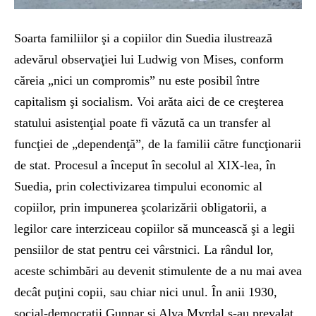
Soarta familiilor şi a copiilor din Suedia ilustrează
adevărul observaţiei lui Ludwig von Mises, conform
căreia „nici un compromis” nu este posibil între
capitalism şi socialism. Voi arăta aici de ce creşterea
statului asistenţial poate fi văzută ca un transfer al
funcţiei de „dependenţă”, de la familii către funcţionarii
de stat. Procesul a început în secolul al XIX-lea, în
Suedia, prin colectivizarea timpului economic al
copiilor, prin impunerea şcolarizării obligatorii, a
legilor care interziceau copiilor să muncească şi a legii
pensiilor de stat pentru cei vârstnici. La rândul lor,
aceste schimbări au devenit stimulente de a nu mai avea
decât puţini copii, sau chiar nici unul. În anii 1930,
social-democraţii Gunnar şi Alva Myrdal s-au prevalat