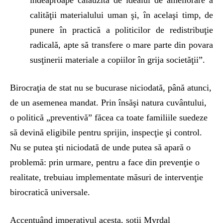
îndeaproape călăuzită de idealul de ameliorare a
calităţii materialului uman şi, în acelaşi timp, de
punere în practică a politicilor de redistribuţie
radicală, apte să transfere o mare parte din povara
susţinerii materiale a copiilor în grija societăţii”.
Birocraţia de stat nu se bucurase niciodată, până atunci,
de un asemenea mandat. Prin însăşi natura cuvântului,
o politică „preventivă” făcea ca toate familiile suedeze
să devină eligibile pentru sprijin, inspecţie şi control.
Nu se putea şti niciodată de unde putea să apară o
problemă: prin urmare, pentru a face din prevenţie o
realitate, trebuiau implementate măsuri de intervenţie
birocratică universale.
Accentuând imperativul acesta, soţii Myrdal