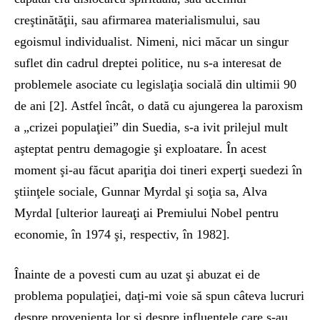
creştinătăţii, sau afirmarea materialismului, sau
egoismul individualist. Nimeni, nici măcar un singur
suflet din cadrul dreptei politice, nu s-a interesat de
problemele asociate cu legislaţia socială din ultimii 90
de ani [2]. Astfel încât, o dată cu ajungerea la paroxism
a „crizei populaţiei” din Suedia, s-a ivit prilejul mult
aşteptat pentru demagogie şi exploatare. În acest
moment şi-au făcut apariţia doi tineri experţi suedezi în
ştiinţele sociale, Gunnar Myrdal şi soţia sa, Alva
Myrdal [ulterior laureaţi ai Premiului Nobel pentru
economie, în 1974 şi, respectiv, în 1982].
Înainte de a povesti cum au uzat şi abuzat ei de
problema populaţiei, daţi-mi voie să spun câteva lucruri
despre provenienţa lor şi despre influenţele care s-au