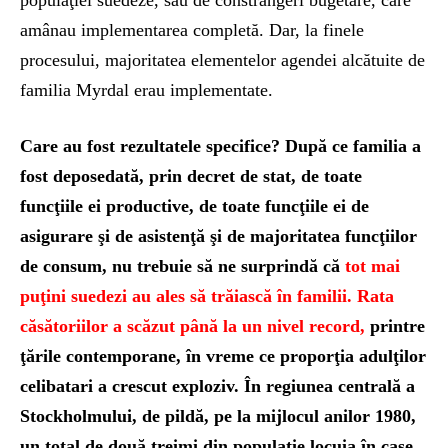
populaţiei suedeze, sau de constrângeri bugetare, care
amânau implementarea completă. Dar, la finele
procesului, majoritatea elementelor agendei alcătuite de
familia Myrdal erau implementate.
Care au fost rezultatele specifice? După ce familia a
fost deposedată, prin decret de stat, de toate
funcţiile ei productive, de toate funcţiile ei de
asigurare şi de asistenţă şi de majoritatea funcţiilor
de consum, nu trebuie să ne surprindă că
tot mai
puţini suedezi au ales să trăiască în familii.
Rata
căsătoriilor a scăzut până la un nivel record,
printre
ţările contemporane, în vreme ce proporţia adulţilor
celibatari a crescut exploziv. În regiunea centrală a
Stockholmului, de pildă, pe la mijlocul anilor 1980,
un total de două treimi din populaţie locuia în case