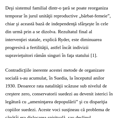
Deşi sistemul familial dintr-o ţară se poate reorganiza
temporar în jurul unităţii reproductive „bărbat-femeie”,
chiar şi această bază de independenţă sfârşeşte în cele
din urmă prin a se dizolva. Rezultatul final al
intervenţiei statale, explică Ryder, este diminuarea
progresivă a fertilităţii, astfel încât indivizii
supravieţuitori rămân singuri în faţa statului [1].
Contradicţiile inerente acestei metode de organizare
socială s-au acumulat, în Suedia, la începutul anilor
1930. Deoarece rata natalităţii scăzuse sub nivelul de
creştere zero, conservatorii suedezi au devenit isterici în
legătură cu „ameninţarea depopulării” şi cu dispariţia
copiilor suedezi. Aceste voci susţineau că problema de
căpătâi era dislocarea spirituală, sau declinul