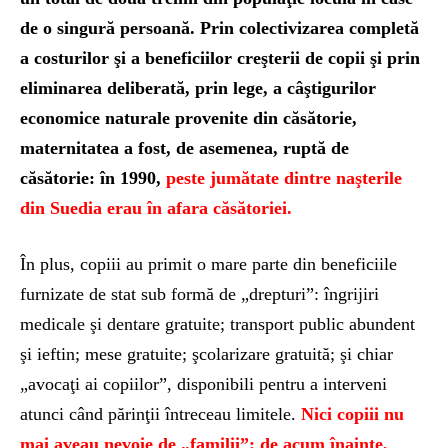
de o singură persoană. Prin colectivizarea completă
a costurilor şi a beneficiilor creşterii de copii şi prin
eliminarea deliberată, prin lege, a câştigurilor
economice naturale provenite din căsătorie,
maternitatea a fost, de asemenea, ruptă de
căsătorie: în 1990,
peste jumătate dintre naşterile
din Suedia erau în afara căsătoriei.
În plus, copiii au primit o mare parte din beneficiile
furnizate de stat sub formă de „drepturi”: îngrijiri
medicale şi dentare gratuite; transport public abundent
şi ieftin; mese gratuite; şcolarizare gratuită; şi chiar
„avocaţi ai copiilor”, disponibili pentru a interveni
atunci când părinţii întreceau limitele.
Nici copiii nu
mai aveau nevoie de „familii”: de acum înainte,