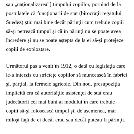
sau „naţionalizarea”] timpului copiilor, pornind de la
postulatele că funcţionarii de stat (birocraţii regatului
Suedez) ştiu mai bine decât părinţii cum trebuie copiii
să-şi petreacă timpul şi că în părinţi nu se poate avea
încredere şi nu se poate aştepta de la ei să-şi protejeze
copiii de exploatare.
Următorul pas a venit în 1912, o dată cu legislaţia care
le-a interzis cu stricteţe copiilor să muncească în fabrici
şi, parţial, la fermele agricole. Din nou, presupoziţia
implicită era că autorităţile asistenţei de stat erau
judecătorii cei mai buni ai modului în care trebuie
copiii să-şi folosească timpul şi, de asemenea, mai
miloşi faţă de ei decât erau sau decât puteau fi părinţii.