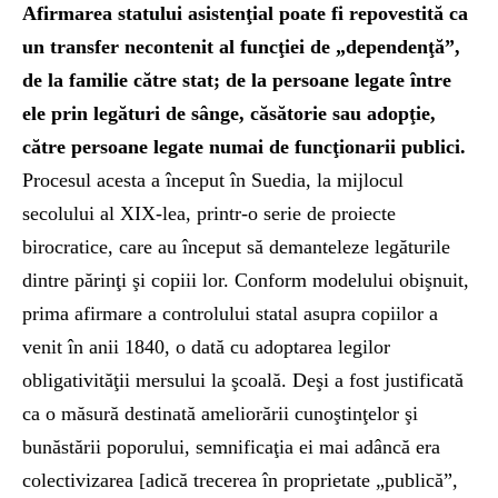
Afirmarea statului asistenţial poate fi repovestită ca
un transfer necontenit al funcţiei de „dependenţă”,
de la familie către stat; de la persoane legate între
ele prin legături de sânge, căsătorie sau adopţie,
către persoane legate numai de funcţionarii publici.
Procesul acesta a început în Suedia, la mijlocul
secolului al XIX-lea, printr-o serie de proiecte
birocratice, care au început să demanteleze legăturile
dintre părinţi şi copiii lor. Conform modelului obişnuit,
prima afirmare a controlului statal asupra copiilor a
venit în anii 1840, o dată cu adoptarea legilor
obligativităţii mersului la şcoală. Deşi a fost justificată
ca o măsură destinată ameliorării cunoştinţelor şi
bunăstării poporului, semnificaţia ei mai adâncă era
colectivizarea [adică trecerea în proprietate „publică”,