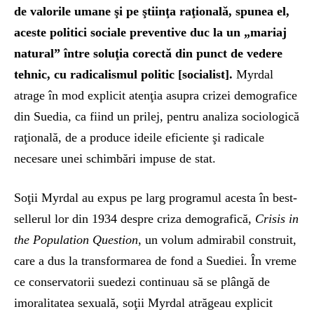
de valorile umane şi pe ştiinţa raţională, spunea el,
aceste politici sociale preventive duc la un „mariaj
natural” între soluţia corectă din punct de vedere
tehnic, cu radicalismul politic [socialist].
Myrdal
atrage în mod explicit atenţia asupra crizei demografice
din Suedia, ca fiind un prilej, pentru analiza sociologică
raţională, de a produce ideile eficiente şi radicale
necesare unei schimbări impuse de stat.
Soţii Myrdal au expus pe larg programul acesta în best-
sellerul lor din 1934 despre criza demografică,
Crisis in
the Population Question
, un volum admirabil construit,
care a dus la transformarea de fond a Suediei. În vreme
ce conservatorii suedezi continuau să se plângă de
imoralitatea sexuală, soţii Myrdal atrăgeau explicit