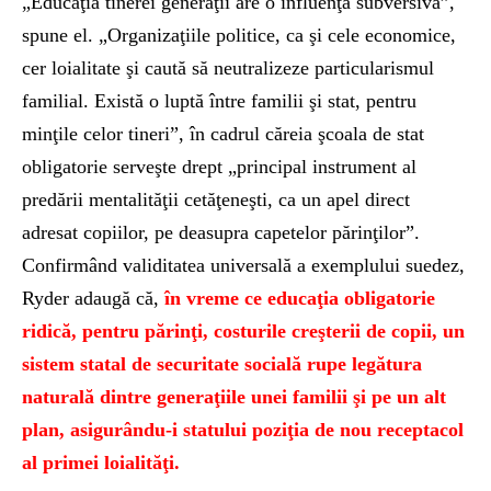
„Educaţia tinerei generaţii are o influenţă subversivă”,
spune el. „Organizaţiile politice, ca şi cele economice,
cer loialitate şi caută să neutralizeze particularismul
familial. Există o luptă între familii şi stat, pentru
minţile celor tineri”, în cadrul căreia şcoala de stat
obligatorie serveşte drept „principal instrument al
predării mentalităţii cetăţeneşti, ca un apel direct
adresat copiilor, pe deasupra capetelor părinţilor”.
Confirmând validitatea universală a exemplului suedez,
Ryder adaugă că,
în vreme ce educaţia obligatorie
ridică, pentru părinţi, costurile creşterii de copii, un
sistem statal de securitate socială rupe legătura
naturală dintre generaţiile unei familii şi pe un alt
plan, asigurându-i statului poziţia de nou receptacol
al primei loialităţi.