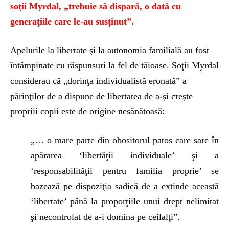
soţii Myrdal, „trebuie să dispară, o dată cu
generaţiile care le-au susţinut”.
Apelurile la libertate şi la autonomia familială au fost
întâmpinate cu răspunsuri la fel de tăioase. Soţii Myrdal
considerau că „dorinţa individualistă eronată” a
părinţilor de a dispune de libertatea de a-şi creşte
propriii copii este de origine nesănătoasă:
„… o mare parte din obositorul patos care sare în
apărarea ‘libertăţii individuale’ şi a
‘responsabilităţii pentru familia proprie’ se
bazează pe dispoziţia sadică de a extinde această
‘libertate’ până la proporţiile unui drept nelimitat
şi necontrolat de a-i domina pe ceilalţi”.