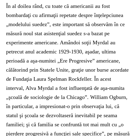
În al doilea rând, cu toate că americanii au fost
bombardaţi cu afirmaţii repetate despre înţelepciunea
„modelului suedez”, este important să observăm în ce
măsură noul stat asistenţial suedez s-a bazat pe
experimente americane. Amândoi soţii Myrdal au
petrecut anul academic 1929-1930, aşadar, ultima
perioadă a aşa-numitei „Ere Progresive” americane,
călătorind prin Statele Unite, graţie unor burse acordate
de Fundaţia Laura Spelman Rockfeller. În acest
interval, Alva Myrdal a fost influenţată de aşa-numita
„şcoală de sociologie de la Chicago”. William Ogburn,
în particular, a impresionat-o prin observaţia lui, că
statul şi şcoala se dezvoltaseră inevitabil pe seama
familiei; şi că familia se confruntă tot mai mult cu „o
pierdere progresivă a funcţiei sale specifice”, pe măsură