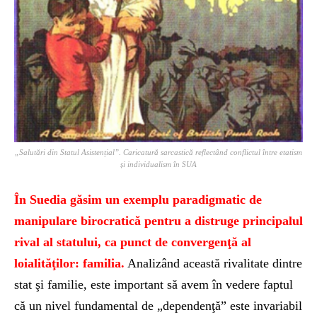
„Salutări din Statul Asistențial”. Caricatură sarcastică reflectând conflictul între etatism
și individualism în SUA
În Suedia găsim un exemplu paradigmatic de
manipulare birocratică pentru a distruge principalul
rival al statului, ca punct de convergenţă al
loialităţilor: familia.
Analizând această rivalitate dintre
stat şi familie, este important să avem în vedere faptul
că un nivel fundamental de „dependenţă” este invariabil