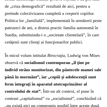
de „criza demografică” rezultată de aici, pentru a
pretinde colectivizarea completă a creşterii copiilor.
Politica lor „familială”, implementată în următorii peste
patruzeci de ani, a distrus practic familia autonomă în
Suedia, substituindu-i o „societate clientelară”, în care
cetăţenii sunt clienţi ai funcţionarilor publici.
În micul volum intitulat
Birocraţia
, Ludwig von Mises
observă că
socialismul contemporan „îl ţine pe
individ strâns monitorizat, din pântecele mamei sale
până în mormânt”, iar „copiii şi adolescenţii sunt
ferm integraţi în aparatul atotcuprinzător al
controlului de stat”.
Într-un alt context, el pune în
contrast „capitalismul” cu „socialismul”, conchizând că
„nu există nici un compromis posibil între aceste două