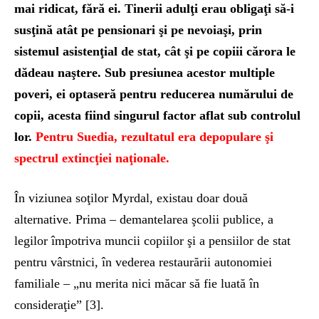
mai ridicat, fără ei. Tinerii adulţi erau obligaţi să-i
susţină atât pe pensionari şi pe nevoiaşi, prin
sistemul asistenţial de stat, cât şi pe copiii cărora le
dădeau naştere. Sub presiunea acestor multiple
poveri, ei optaseră pentru reducerea numărului de
copii, acesta fiind singurul factor aflat sub controlul
lor.
Pentru Suedia, rezultatul era depopulare şi
spectrul extincţiei naţionale.
În viziunea soţilor Myrdal, existau doar două
alternative. Prima – demantelarea şcolii publice, a
legilor împotriva muncii copiilor şi a pensiilor de stat
pentru vârstnici, în vederea restaurării autonomiei
familiale – „nu merita nici măcar să fie luată în
consideraţie” [3].