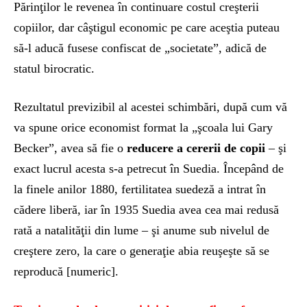
Părinţilor le revenea în continuare costul creşterii
copiilor, dar câştigul economic pe care aceştia puteau
să-l aducă fusese confiscat de „societate”, adică de
statul birocratic.
Rezultatul previzibil al acestei schimbări, după cum vă
va spune orice economist format la „şcoala lui Gary
Becker”, avea să fie o
reducere a cererii de copii
– şi
exact lucrul acesta s-a petrecut în Suedia. Începând de
la finele anilor 1880, fertilitatea suedeză a intrat în
cădere liberă, iar în 1935 Suedia avea cea mai redusă
rată a natalităţii din lume – şi anume sub nivelul de
creştere zero, la care o generaţie abia reuşeşte să se
reproducă [numeric].