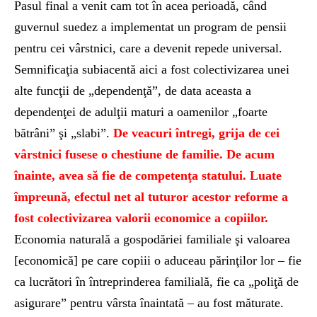
Pasul final a venit cam tot în acea perioadă, când
guvernul suedez a implementat un program de pensii
pentru cei vârstnici, care a devenit repede universal.
Semnificaţia subiacentă aici a fost colectivizarea unei
alte funcţii de „dependenţă”, de data aceasta a
dependenţei de adulţii maturi a oamenilor „foarte
bătrâni” şi „slabi”.
De veacuri întregi, grija de cei
vârstnici fusese o chestiune de familie. De acum
înainte, avea să fie de competenţa statului. Luate
împreună, efectul net al tuturor acestor reforme a
fost colectivizarea valorii economice a copiilor.
Economia naturală a gospodăriei familiale şi valoarea
[economică] pe care copiii o aduceau părinţilor lor – fie
ca lucrători în întreprinderea familială, fie ca „poliţă de
asigurare” pentru vârsta înaintată – au fost măturate.