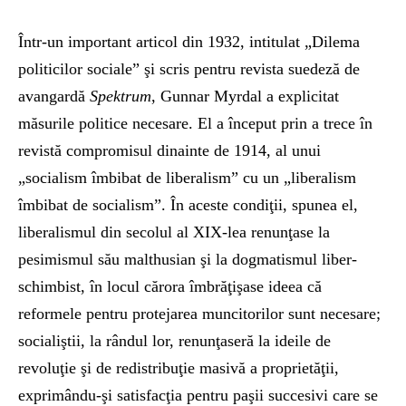
Într-un important articol din 1932, intitulat „Dilema
politicilor sociale” şi scris pentru revista suedeză de
avangardă
Spektrum
, Gunnar Myrdal a explicitat
măsurile politice necesare. El a început prin a trece în
revistă compromisul dinainte de 1914, al unui
„socialism îmbibat de liberalism” cu un „liberalism
îmbibat de socialism”. În aceste condiţii, spunea el,
liberalismul din secolul al XIX-lea renunţase la
pesimismul său malthusian şi la dogmatismul liber-
schimbist, în locul cărora îmbrăţişase ideea că
reformele pentru protejarea muncitorilor sunt necesare;
socialiştii, la rândul lor, renunţaseră la ideile de
revoluţie şi de redistribuţie masivă a proprietăţii,
exprimându-şi satisfacţia pentru paşii succesivi care se