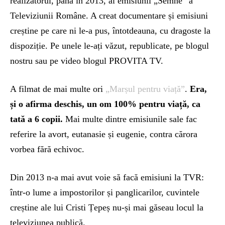
realizatorul, până în 2013, al emisiunii „Semne” a
Televiziunii Române. A creat documentare și emisiuni
creștine pe care ni le-a pus, întotdeauna, cu dragoste la
dispoziție. Pe unele le-ați văzut, republicate, pe blogul
nostru sau pe video blogul PROVITA TV.
A filmat de mai multe ori
„Marșul pentru viață”
.
Era,
și o afirma deschis, un om 100% pentru viață, ca
tată a 6 copii.
Mai multe dintre emisiunile sale fac
referire la avort, eutanasie și eugenie, contra cărora
vorbea fără echivoc.
Din 2013 n-a mai avut voie să facă emisiuni la TVR:
într-o lume a impostorilor și panglicarilor, cuvintele
creștine ale lui Cristi Țepeș nu-și mai găseau locul la
televiziunea publică.