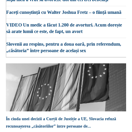
Faceți cunoștință cu Walter Joshua Fretz – o ființă umană
VIDEO Un medic a făcut 1.200 de avorturi. Acum dorește
să arate lumii ce este, de fapt, un avort
Slovenii au respins, pentru a doua oară, prin referendum,
„căsătoria” între persoane de același sex
În ciuda unei decizii a Curții de Justiție a UE, Slovacia refuză
recunoașterea „căsătoriilor” între persoane de...