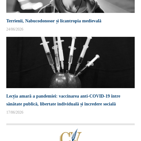
Terrienii, Nabucodonosor și licantropia medievală
24/06/2026
Lecția amară a pandemiei: vaccinarea anti-COVID-19 între
sănătate publică, libertate individuală și încredere socială
17/06/2026