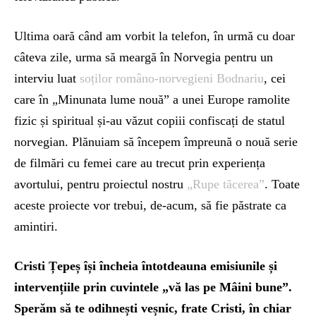
Ultima oară când am vorbit la telefon, în urmă cu doar
câteva zile, urma să meargă în Norvegia pentru un
interviu luat
soților româno-norvegieni Bodnariu
, cei
care în „Minunata lume nouă” a unei Europe ramolite
fizic și spiritual și-au văzut copiii confiscați de statul
norvegian. Plănuiam să începem împreună o nouă serie
de filmări cu femei care au trecut prin experiența
avortului, pentru proiectul nostru
„Rupe tăcerea”
. Toate
aceste proiecte vor trebui, de-acum, să fie păstrate ca
amintiri.
Cristi Țepeș își încheia întotdeauna emisiunile și
intervențiile prin cuvintele „vă las pe Mâini bune”.
Sperăm să te odihnești veșnic, frate Cristi, în chiar