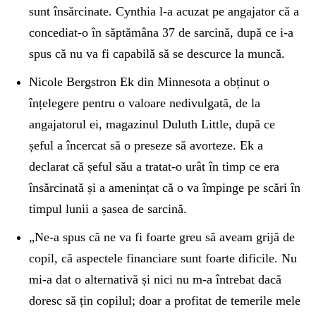
sunt însărcinate. Cynthia l-a acuzat pe angajator că a
concediat-o în săptămâna 37 de sarcină, după ce i-a
spus că nu va fi capabilă să se descurce la muncă.
Nicole Bergstron Ek din Minnesota a obținut o
înțelegere pentru o valoare nedivulgată, de la
angajatorul ei, magazinul Duluth Little, după ce
șeful a încercat să o preseze să avorteze. Ek a
declarat că șeful său a tratat-o urât în timp ce era
însărcinată și a amenințat că o va împinge pe scări în
timpul lunii a șasea de sarcină.
„Ne-a spus că ne va fi foarte greu să aveam grijă de
copil, că aspectele financiare sunt foarte dificile. Nu
mi-a dat o alternativă și nici nu m-a întrebat dacă
doresc să țin copilul; doar a profitat de temerile mele