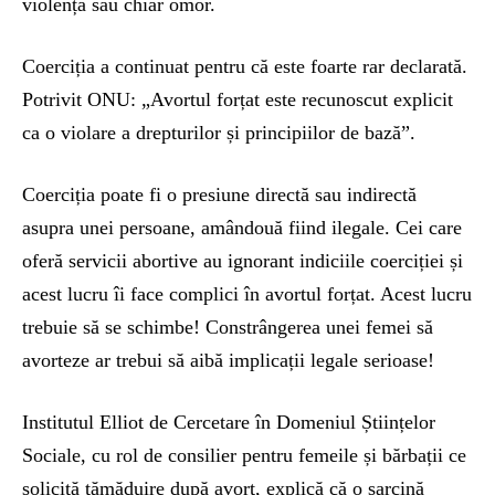
violență sau chiar omor.
Coerciția a continuat pentru că este foarte rar declarată.
Potrivit ONU: „Avortul forțat este recunoscut explicit
ca o violare a drepturilor și principiilor de bază”.
Coerciția poate fi o presiune directă sau indirectă
asupra unei persoane, amândouă fiind ilegale. Cei care
oferă servicii abortive au ignorant indiciile coerciției și
acest lucru îi face complici în avortul forțat. Acest lucru
trebuie să se schimbe! Constrângerea unei femei să
avorteze ar trebui să aibă implicații legale serioase!
Institutul Elliot de Cercetare în Domeniul Științelor
Sociale, cu rol de consilier pentru femeile și bărbații ce
solicită tămăduire după avort, explică că o sarcină