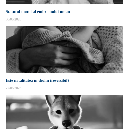
Statutul moral al embrionului uman
30/06/2026
Este natalitatea în declin ireversibil?
27/06/2026