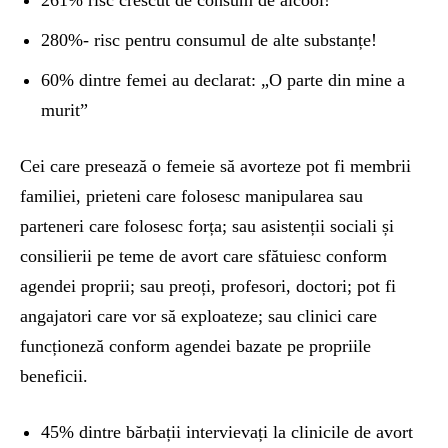
261% risc crescut de consum de alcool!
280%- risc pentru consumul de alte substanțe!
60% dintre femei au declarat: „O parte din mine a
murit”
Cei care presează o femeie să avorteze pot fi membrii
familiei, prieteni care folosesc manipularea sau
parteneri care folosesc forța; sau asistenții sociali și
consilierii pe teme de avort care sfătuiesc conform
agendei proprii; sau preoți, profesori, doctori; pot fi
angajatori care vor să exploateze; sau clinici care
funcționeză conform agendei bazate pe propriile
beneficii.
45% dintre bărbații intervievați la clinicile de avort