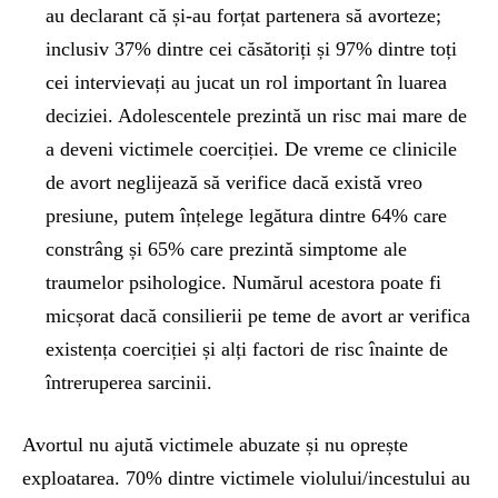
au declarant că și-au forțat partenera să avorteze;
inclusiv 37% dintre cei căsătoriți și 97% dintre toți
cei intervievați au jucat un rol important în luarea
deciziei. Adolescentele prezintă un risc mai mare de
a deveni victimele coerciției. De vreme ce clinicile
de avort neglijează să verifice dacă există vreo
presiune, putem înțelege legătura dintre 64% care
constrâng și 65% care prezintă simptome ale
traumelor psihologice. Numărul acestora poate fi
micșorat dacă consilierii pe teme de avort ar verifica
existența coerciției și alți factori de risc înainte de
întreruperea sarcinii.
Avortul nu ajută victimele abuzate și nu oprește
exploatarea. 70% dintre victimele violului/incestului au