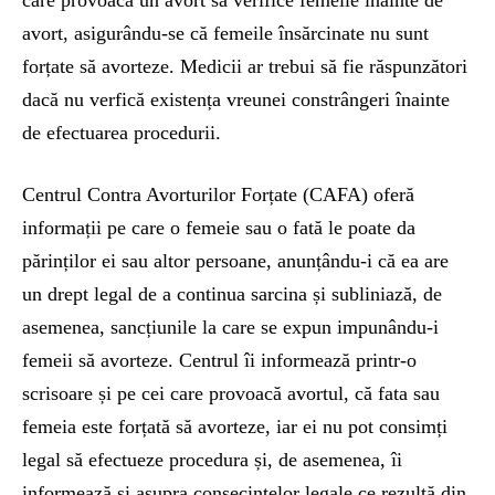
care provoacă un avort să verifice femeile înainte de
avort, asigurându-se că femeile însărcinate nu sunt
forțate să avorteze. Medicii ar trebui să fie răspunzători
dacă nu verfică existența vreunei constrângeri înainte
de efectuarea procedurii.
Centrul Contra Avorturilor Forțate (CAFA) oferă
informații pe care o femeie sau o fată le poate da
părinților ei sau altor persoane, anunțându-i că ea are
un drept legal de a continua sarcina și subliniază, de
asemenea, sancțiunile la care se expun impunându-i
femeii să avorteze. Centrul îi informează printr-o
scrisoare și pe cei care provoacă avortul, că fata sau
femeia este forțată să avorteze, iar ei nu pot consimți
legal să efectueze procedura și, de asemenea, îi
informează și asupra consecințelor legale ce rezultă din