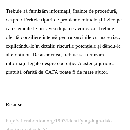
Trebuie să furnizăm informații, înainte de procedură,
despre diferitele tipuri de probleme mintale și fizice pe
care femeile le pot avea după ce avortează. Trebuie
oferită consiliere intensă pentru sarcinile cu mare risc,
explicându-le în detaliu riscurile potențiale și dându-le
alte opțiuni. De asemenea, trebuie să furnizăm
informații legale despre coerciție. Asistența juridică
gratuită oferită de CAFA poate fi de mare ajutor.
–
Resurse:
http://afterabortion.org/1993/identifying-high-risk-
abortion-patients-2/