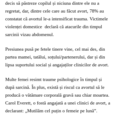
decis să păstreze copilul și niciuna dintre ele nu a
regretat, dar, dintre cele care au făcut avort, 78% au
constatat că avortul le-a intensificat trauma. Victimele
violenței domestice declară că atacurile din timpul
sarcinii vizau abdomenul.
Presiunea pusă pe fetele tinere vine, cel mai des, din
partea mamei, tatălui, soțului/partenerului, dar și din
lipsa suportului social și angajaților clinicilor de avort.
Multe femei resimt traume psihologice în timpul și
după sarcină. În plus, există și riscul ca avortul să le
producă o vătămare corporală gravă sau chiar moartea.
Carol Everett, o fostă angajată a unei clinici de avort, a
declarant: „Mutilăm cel puțin o femeie pe lună”.