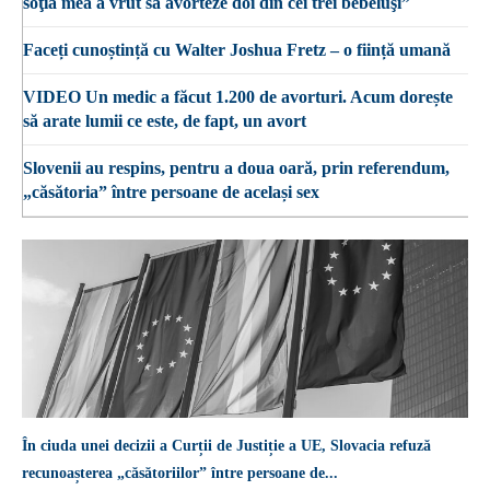
soţia mea a vrut să avorteze doi din cei trei bebeluşi”
Faceți cunoștință cu Walter Joshua Fretz – o ființă umană
VIDEO Un medic a făcut 1.200 de avorturi. Acum dorește
să arate lumii ce este, de fapt, un avort
Slovenii au respins, pentru a doua oară, prin referendum,
„căsătoria” între persoane de același sex
În ciuda unei decizii a Curții de Justiție a UE, Slovacia refuză
recunoașterea „căsătoriilor” între persoane de...