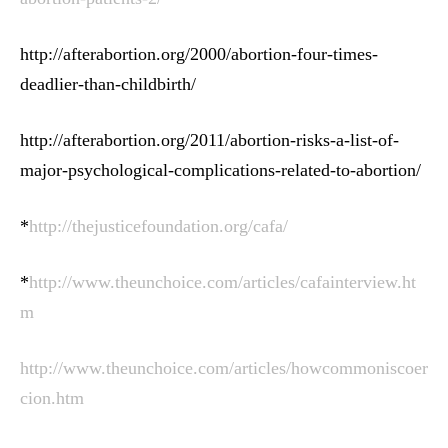
http://afterabortion.org/2000/abortion-four-times-
deadlier-than-childbirth/
http://afterabortion.org/2011/abortion-risks-a-list-of-
major-psychological-complications-related-to-abortion/
*
http://thejusticefoundation.org/cafa/
*
http://www.theunchoice.com/articles/cafainterview.ht
m
http://www.theunchoice.com/articles/howcommoniscoer
cion.htm