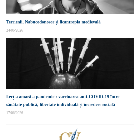
Terrienii, Nabucodonosor și licantropia medievală
24/06/2026
Lecția amară a pandemiei: vaccinarea anti-COVID-19 între
sănătate publică, libertate individuală și încredere socială
17/06/2026