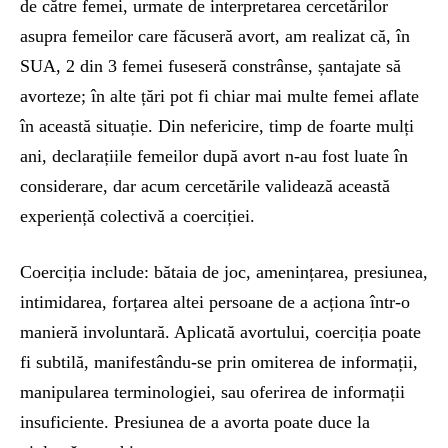
de către femei, urmate de interpretarea cercetărilor
asupra femeilor care făcuseră avort, am realizat că, în
SUA, 2 din 3 femei fuseseră constrânse, șantajate să
avorteze; în alte țări pot fi chiar mai multe femei aflate
în această situație. Din nefericire, timp de foarte mulți
ani, declarațiile femeilor după avort n-au fost luate în
considerare, dar acum cercetările validează această
experiență colectivă a coerciției.
Coerciția include: bătaia de joc, amenințarea, presiunea,
intimidarea, forțarea altei persoane de a acționa într-o
manieră involuntară. Aplicată avortului, coerciția poate
fi subtilă, manifestându-se prin omiterea de informații,
manipularea terminologiei, sau oferirea de informații
insuficiente. Presiunea de a avorta poate duce la