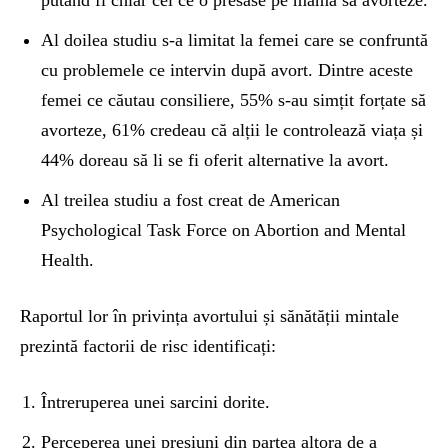
putând fi chiar cel ce o presase pe mamă să avorteze.
Al doilea studiu s-a limitat la femei care se confruntă
cu problemele ce intervin după avort. Dintre aceste
femei ce căutau consiliere, 55% s-au simțit forțate să
avorteze, 61% credeau că alții le controlează viața și
44% doreau să li se fi oferit alternative la avort.
Al treilea studiu a fost creat de American
Psychological Task Force on Abortion and Mental
Health.
Raportul lor în privința avortului și sănătății mintale
prezintă factorii de risc identificați:
Întreruperea unei sarcini dorite.
Perceperea unei presiuni din partea altora de a