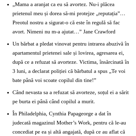
„Mama a aranjat ca eu să avortez. Nu-i plăcea
prietenul meu și dorea să-mi protejze „reputația”…
Preotul nostru a sigurat-o că este în regulă să fac
avort. Nimeni nu m-a ajutat…” Jane Crawford
Un bărbat a pledat vinovat pentru intrarea abuzivă în
apartamentul prietenei sale și lovirea, agresarea ei,
după ce a refuzat să avorteze. Victima, însărcinată în
3 luni, a declarat poliției că bărbatul a spus „Te voi
bate până voi scoate copilul din tine!”
Când nevasta sa a refuzat să avorteze, soțul ei a sărit
pe burta ei până când copilul a murit.
În Philadelphia, Cynthia Papageorge a dat în
judecată magazinul Mother’s Work, pentru că le-au
concediat pe ea și altă angajată, după ce au aflat că