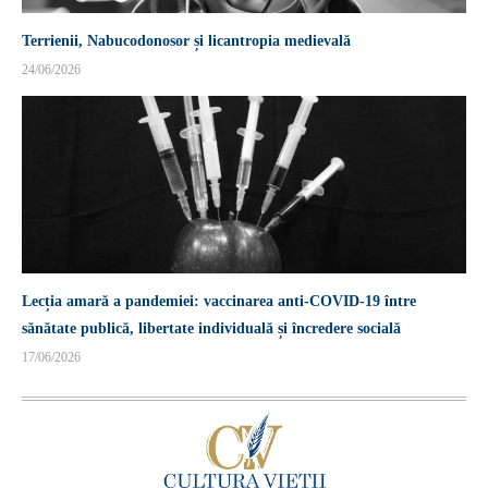
Terrienii, Nabucodonosor și licantropia medievală
24/06/2026
Lecția amară a pandemiei: vaccinarea anti-COVID-19 între
sănătate publică, libertate individuală și încredere socială
17/06/2026