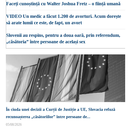
Faceți cunoștință cu Walter Joshua Fretz – o ființă umană
VIDEO Un medic a făcut 1.200 de avorturi. Acum dorește
să arate lumii ce este, de fapt, un avort
Slovenii au respins, pentru a doua oară, prin referendum,
„căsătoria” între persoane de același sex
În ciuda unei decizii a Curții de Justiție a UE, Slovacia refuză
recunoașterea „căsătoriilor” între persoane de...
05/08/2026