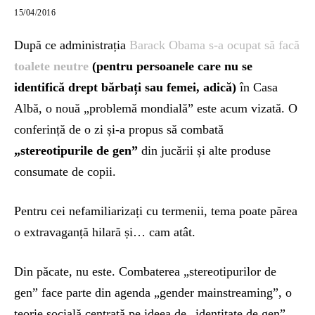
15/04/2016
După ce administrația
Barack Obama s-a ocupat să facă
toalete neutre
(pentru persoanele care nu se
identifică drept bărbați sau femei, adică)
în Casa
Albă, o nouă „problemă mondială” este acum vizată. O
conferință de o zi și-a propus să combată
„stereotipurile de gen”
din jucării și alte produse
consumate de copii.
Pentru cei nefamiliarizați cu termenii, tema poate părea
o extravaganță hilară și… cam atât.
Din păcate, nu este. Combaterea „stereotipurilor de
gen” face parte din agenda „gender mainstreaming”, o
teorie socială centrată pe ideea de „identitate de gen”.