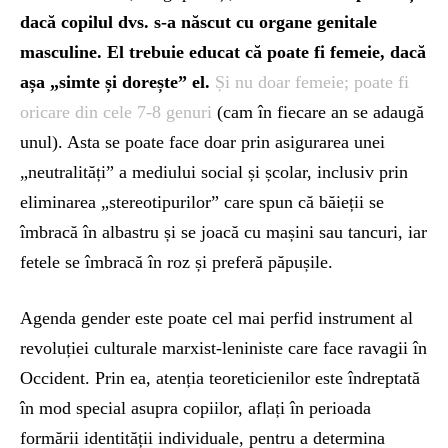
dacă copilul dvs. s-a născut cu organe genitale
masculine. El trebuie educat că poate fi femeie, dacă
așa „simte și dorește” el.
Și nu doar femeie; poate fi
oricare din cele 7-8 genuri
(cam în fiecare an se adaugă
unul). Asta se poate face doar prin asigurarea unei
„neutralități” a mediului social și școlar, inclusiv prin
eliminarea „stereotipurilor” care spun că băieții se
îmbracă în albastru și se joacă cu mașini sau tancuri, iar
fetele se îmbracă în roz și preferă păpușile.
Agenda gender este poate cel mai perfid instrument al
revoluției culturale marxist-leniniste care face ravagii în
Occident. Prin ea, atenția teoreticienilor este îndreptată
în mod special asupra copiilor, aflați în perioada
formării identității individuale, pentru a determina