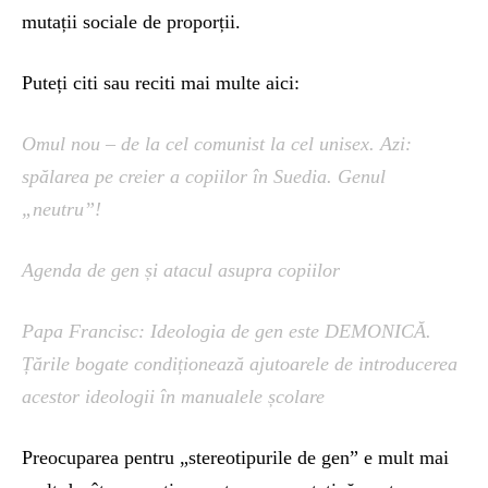
mutații sociale de proporții.
Puteți citi sau reciti mai multe aici:
Omul nou – de la cel comunist la cel unisex. Azi:
spălarea pe creier a copiilor în Suedia. Genul
„neutru”!
Agenda de gen și atacul asupra copiilor
Papa Francisc: Ideologia de gen este DEMONICĂ.
Țările bogate condiționează ajutoarele de introducerea
acestor ideologii în manualele școlare
Preocuparea pentru „stereotipurile de gen” e mult mai